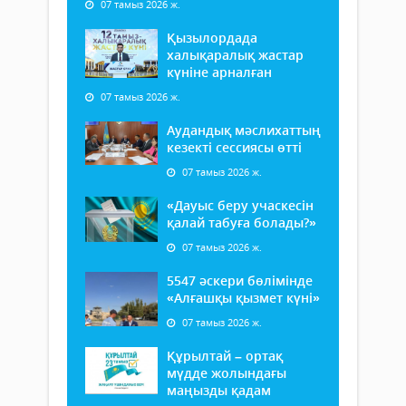
07 тамыз 2026 ж.
Қызылордада
халықаралық жастар
күніне арналған
07 тамыз 2026 ж.
Аудандық мәслихаттың
кезекті сессиясы өтті
07 тамыз 2026 ж.
«Дауыс беру учаскесін
қалай табуға болады?»
07 тамыз 2026 ж.
5547 әскери бөлімінде
«Алғашқы қызмет күні»
07 тамыз 2026 ж.
Құрылтай – ортақ
мүдде жолындағы
маңызды қадам