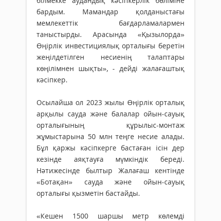
білмекке аудандық кәсіпкерлік бөліміне
бардым. Мамандар қолданыстағы
мемлекеттік бағдарламалармен
таныстырды. Арасында «Қызылорда»
Өңірлік инвестициялық орталығы беретін
жеңілдетілген несиенің талаптары
көңілімнен шықты», - дейді жалағаштық
кәсіпкер.
Осылайша ол 2023 жылы Өңірлік орталық
арқылы сауда және балалар ойын-сауық
орталығының құрылыс-монтаж
жұмыстарына 50 млн теңге несие алады.
Бұл қаржы кәсіпкерге бастаған ісін дер
кезінде аяқтауға мүмкіндік береді.
Нәтижесінде былтыр Жалағаш кентінде
«Ботақан» сауда және ойын-сауық
орталығы қызметін бастайды.
«Кешен 1500 шаршы метр көлемді