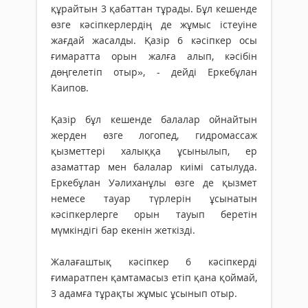
құрайтын 3 қабаттан тұрады. Бұл кешенде
өзге кәсіпкерлердің де жұмыс істеуіне
жағдай жасалды. Қазір 6 кәсіпкер осы
ғимаратта орын жалға алып, кәсібін
дөңгелетіп отыр», - дейді Еркебұлан
Каипов.
Қазір бұл кешенде балалар ойнайтын
жерден өзге логопед, гидромассаж
қызметтері халыққа ұсынылып, ер
азаматтар мен балалар киімі сатылуда.
Еркебұлан Уәлиханұлы өзге де қызмет
немесе тауар түрлерін ұсынатын
кәсіпкерлерге орын тауып беретін
мүмкіндігі бар екенін жеткізді.
Жалағаштық кәсіпкер 6 кәсіпкерді
ғимаратпен қамтамасыз етіп қана қоймай,
3 адамға тұрақты жұмыс ұсынып отыр.