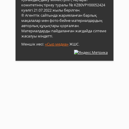
комитетінің тіркеу туралы № KZ80VPY00052424
куәлігі 21.07.2022 жылы берілген.
® Агенттік сайтында жарияланған барлық
мақалалар мен фото-бейне материалдардың
авторлық құқықтары қорғалған.
Материалдарды пайдаланған жағдайда сілтеме
жасалуы міндетті.
Меншік иесі:
«Сыр медиа»
ЖШС.