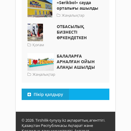
«Serikbol» сауда
орталығы ашылды
Жаңалықтар
ОТБАСЫЛЫҚ
БИЗНЕСТІ
ӨРКЕНДЕТКЕН
Қоғам
БАЛАЛАРҒА
АРНАЛҒАН ОЙЫН
АЛАҢЫ АШЫЛДЫ
Жаңалықтар
Пікір қалдыру
© 2026. Tirshilik-tynysy.kz ақпараттық агенттігі.
Қазақстан Республикасы Ақпарат және
Қоғамдық даму министрлігі, Ақпарат