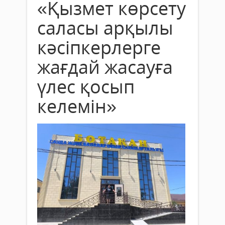
«Қызмет көрсету
саласы арқылы
кәсіпкерлерге
жағдай жасауға
үлес қосып
келемін»