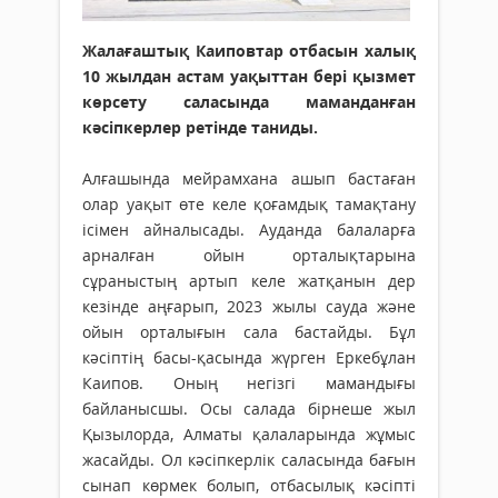
Жалағаштық Каиповтар отбасын халық
10 жылдан астам уақыттан бері қызмет
көрсету саласында маманданған
кәсіпкерлер ретінде таниды.
Алғашында мейрамхана ашып бастаған
олар уақыт өте келе қоғамдық тамақтану
ісімен айналысады. Ауданда балаларға
арналған ойын орталықтарына
сұраныстың артып келе жатқанын дер
кезінде аңғарып, 2023 жылы сауда және
ойын орталығын сала бастайды. Бұл
кәсіптің басы-қасында жүрген Еркебұлан
Каипов. Оның негізгі мамандығы
байланысшы. Осы салада бірнеше жыл
Қызылорда, Алматы қалаларында жұмыс
жасайды. Ол кәсіпкерлік саласында бағын
сынап көрмек болып, отбасылық кәсіпті