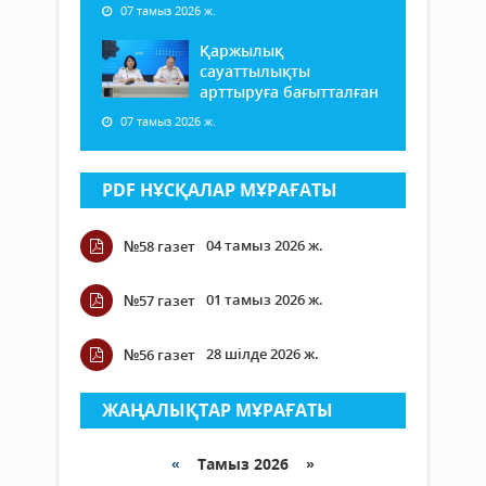
07 тамыз 2026 ж.
Қаржылық
сауаттылықты
арттыруға бағытталған
07 тамыз 2026 ж.
PDF НҰСҚАЛАР МҰРАҒАТЫ
04 тамыз 2026 ж.
№58 газет
01 тамыз 2026 ж.
№57 газет
28 шілде 2026 ж.
№56 газет
ЖАҢАЛЫҚТАР МҰРАҒАТЫ
«
Тамыз 2026 »