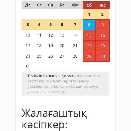
Дс
Сс
Ср
Бс
Жм
Сб
Жс
1
2
3
4
5
6
7
8
9
10
11
12
13
14
15
16
17
18
19
20
21
22
23
24
25
26
27
28
29
30
31
Тіршілік тынысы
»
Қоғам
» Жалағаштық
кәсіпкер: «Қызмет көрсету саласы
арқылы кәсіпкерлерге жағдай жасауға
үлес қосып келемін»
Жалағаштық
кәсіпкер: