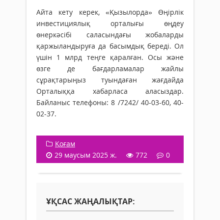
Айта кету керек, «Қызылорда» Өңірлік
инвестициялық орталығы өңдеу
өнеркәсібі саласындағы жобаларды
қаржыландыруға да басымдық береді. Ол
үшін 1 млрд теңге қаралған. Осы және
өзге де бағдарламалар жайлы
сұрақтарыңыз туындаған жағдайда
Орталыққа хабарласа аласыздар.
Байланыс телефоны: 8 /7242/ 40-03-60, 40-
02-37.
Қоғам
29 маусым 2025 ж.
772
0
ҰҚСАС ЖАҢАЛЫҚТАР: