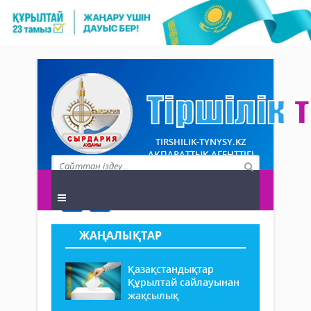
TIRSHILIK-TYNYSY.KZ
АҚПАРАТТЫҚ АГЕНТТІГІ
ЖАҢАЛЫҚТАР
Қазақстандықтар
Құрылтай сайлауынан
жақсылық