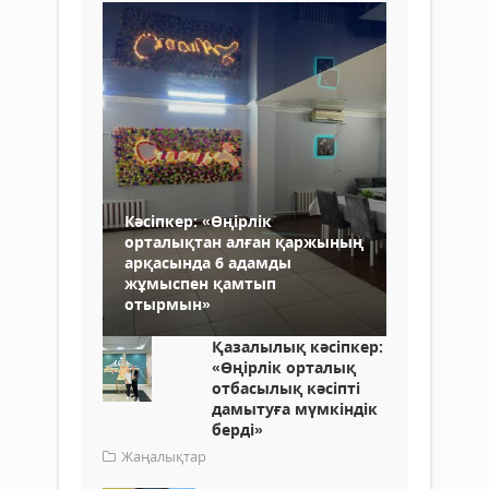
Кәсіпкер: «Өңірлік
орталықтан алған қаржының
арқасында 6 адамды
жұмыспен қамтып
отырмын»
Қазалылық кәсіпкер:
«Өңірлік орталық
отбасылық кәсіпті
дамытуға мүмкіндік
берді»
Жаңалықтар