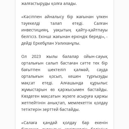
жалғастыруды қолға алады.
«Кәсіппен айналысу бір жағынан үлкен
тәуекелді талап етеді. Салған
инвестицияң, уақытың қайту-қайтпауы
белгісіз. Екінші жағынан еркіндік береді», -
дейді Еркебұлан Уәлиханұлы.
Ол 2023 жылы балалар ойын-сауық
орталығын салып бастаған сәтте тек бір
бағытпен шектеліп қалмай, сауда
орталығын қосып, кешен тұрғызуды
мақсат етеді. Алғашында құрылыс
жұмыстарын өз қаржысымен бастайды.
Көздеген мақсатын жүзеге асыруға қаржы
жетпейтінін анықтап, мемлекеттік қолдау
тетіктерін зерттей бастайды.
«Салаға қандай қолдау бар екенін