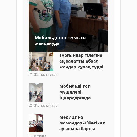
Мобильді топ жұмысы
жандануда
Тұрғындар тілегіне
ақ халатты абзал
жандар құлақ түрді
Жаңалықтар
Мобильді топ
мүшелері
Іңкәрдарияда
Жаңалықтар
Медицина
мамандары Жетікөл
ауылына барды
Қоғам