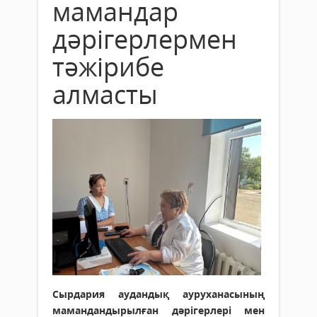
мамандар
дәрігерлермен
тәжірибе
алмасты
Сырдария аудандық ауруханасының
мамандандырылған дәрігерлері мен