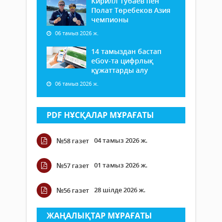
Кирилл Тубаев пен
Полат Төребеков Азия
чемпионы
06 тамыз 2026 ж.
14 тамыздан бастап
еGov-та цифрлық
құжаттарды алу
06 тамыз 2026 ж.
PDF НҰСҚАЛАР МҰРАҒАТЫ
04 тамыз 2026 ж.
№58 газет
01 тамыз 2026 ж.
№57 газет
28 шілде 2026 ж.
№56 газет
ЖАҢАЛЫҚТАР МҰРАҒАТЫ