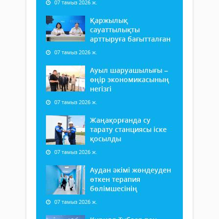
07 тамыз 2026 ж.
Қаржылық
сауаттылықты
арттыруға бағытталған
07 тамыз 2026 ж.
Ауыл шаруашылығы –
өңір экономикасының
негізгі
07 тамыз 2026 ж.
Жаңақорғанда су
тарату станциясы іске
қосылды
07 тамыз 2026 ж.
Аудан әкімі жөндеуден
өткен терапия
бөлімшесінің
07 тамыз 2026 ж.