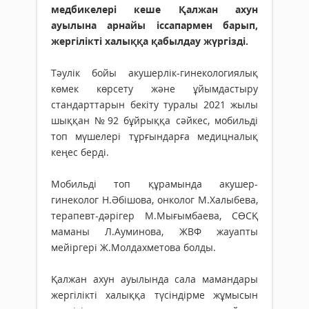
медбикелері кеше Қалжан ахун
ауылына арнайы іссапармен барып,
жергілікті халыққа қабылдау жүргізді.
Тәулік бойы акушерлік-гинекологиялық
көмек көрсету және ұйымдастыру
стандарттарын бекіту туралы 2021 жылы
шыққан №92 бұйрыққа сәйкес, мобильді
топ мүшелері тұрғындарға медицналық
кеңес берді.
Мобильді топ құрамында акушер-
гинеколог Н.Әбішова, онколог М.Халыбева,
терапевт-дәрігер М.Мығымбаева, СӨСҚ
маманы Л.Ауминова, ЖВФ жауапты
мейіргері Ж.Молдахметова болды.
Қалжан ахун ауылында сала мамандары
жергілікті халыққа түсіндірме жұмысын