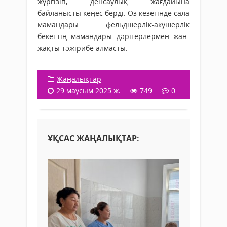
жүргізіп, денсаулық жағдайына
байланысты кеңес берді. Өз кезегінде сала
мамандары фельдшерлік-акушерлік
бекеттің мамандары дәрігерлермен жан-
жақты тәжірибе алмасты.
Жаңалықтар
29 маусым 2025 ж.
749
0
ҰҚСАС ЖАҢАЛЫҚТАР: