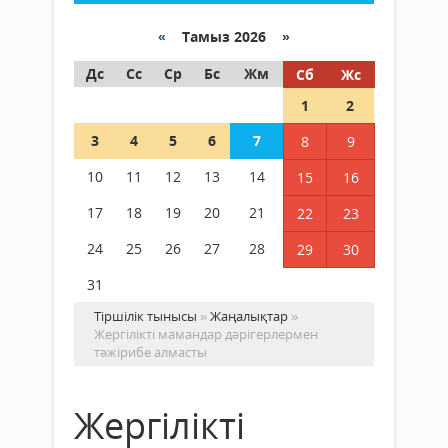
«
Тамыз 2026 »
Дс
Сс
Ср
Бс
Жм
Сб
Жс
1
2
3
4
5
6
7
8
9
10
11
12
13
14
15
16
17
18
19
20
21
22
23
24
25
26
27
28
29
30
31
Тіршілік тынысы
»
Жаңалықтар
»
Жергілікті мамандар дәрігерлермен
тәжірибе алмасты
Жергілікті