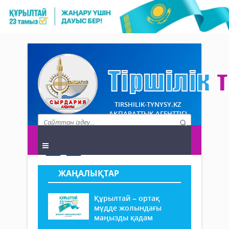
TIRSHILIK-TYNYSY.KZ
АҚПАРАТТЫҚ АГЕНТТІГІ
ЖАҢАЛЫҚТАР
Құрылтай – ортақ
мүдде жолындағы
маңызды қадам