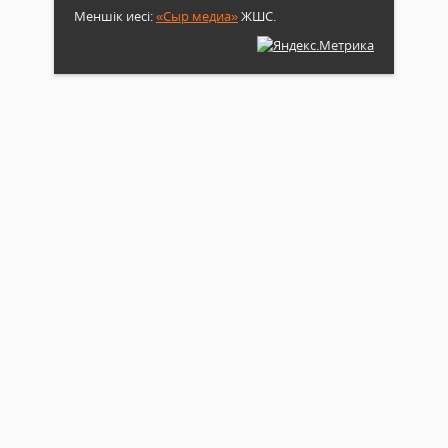
Меншік иесі:
«Сыр медиа»
ЖШС.