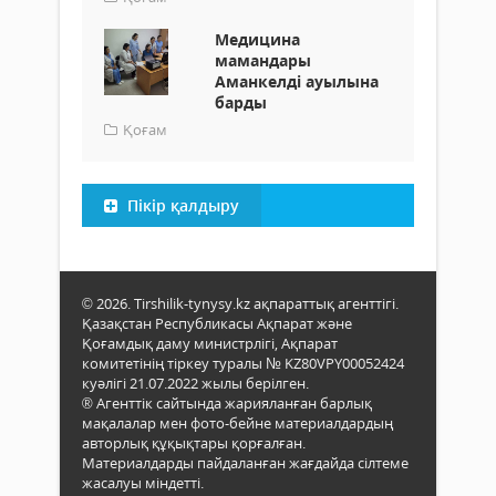
Медицина
мамандары
Аманкелді ауылына
барды
Қоғам
Пікір қалдыру
© 2026. Tirshilik-tynysy.kz ақпараттық агенттігі.
Қазақстан Республикасы Ақпарат және
Қоғамдық даму министрлігі, Ақпарат
комитетінің тіркеу туралы № KZ80VPY00052424
куәлігі 21.07.2022 жылы берілген.
® Агенттік сайтында жарияланған барлық
мақалалар мен фото-бейне материалдардың
авторлық құқықтары қорғалған.
Материалдарды пайдаланған жағдайда сілтеме
жасалуы міндетті.