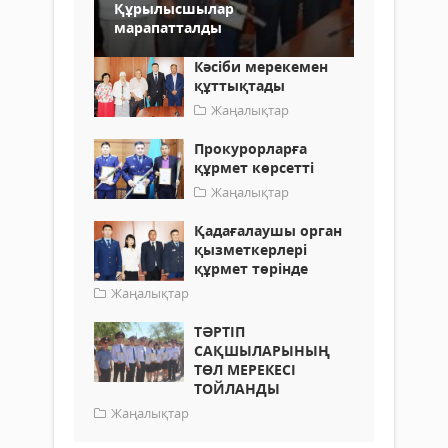
Құрылысшылар
марапатталды
Кәсіби мерекемен
құттықтады
Жаңалықтар
Прокурорларға
құрмет көрсетті
Жаңалықтар
Қадағалаушы орган
қызметкерлері
құрмет төрінде
Жаңалықтар
ТӘРТІП
САҚШЫЛАРЫНЫҢ
ТӨЛ МЕРЕКЕСІ
ТОЙЛАНДЫ
Жаңалықтар