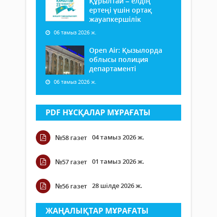
Құрылтай – елдің
ертеңі үшін ортақ
жауапкершілік
06 тамыз 2026 ж.
Open Air: Қызылорда
облысы полиция
департаменті
06 тамыз 2026 ж.
PDF НҰСҚАЛАР МҰРАҒАТЫ
04 тамыз 2026 ж.
№58 газет
01 тамыз 2026 ж.
№57 газет
28 шілде 2026 ж.
№56 газет
ЖАҢАЛЫҚТАР МҰРАҒАТЫ