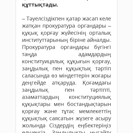
құттықтады.
– Тәуелсіздікпен қатар жасап келе
жатқан прокуратура органдары –
құқық қорғау жүйесінің орталық
институттарының біріне айналды.
Прокуратура органдары бүгінгі
таңда адамдардың
конституицялық құқығын қорғау,
заңдылық пен құқықтық тәртіп
саласында өз міндеттерін жоғары
деңгейде атқаруда. Қоғамдағы
заңдылық пен тәртіпті,
азаматтардың конституциялық
құқықтары мен бостандықтарын
қорғау және тұтас мемлекеттің
құқықтық саясатын жүзеге асыру
жолында Сіздердің еңбектеріңіз
өлшеусіз. Заңдылықты нығайту