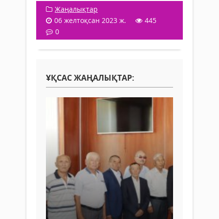
Жаңалықтар
06 желтоқсан 2023 ж.
445
0
ҰҚСАС ЖАҢАЛЫҚТАР: