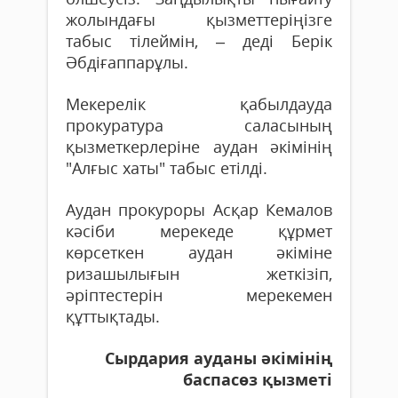
жолындағы қызметтеріңізге
табыс тілеймін, – деді Берік
Әбдіғаппарұлы.
Мекерелік қабылдауда
прокуратура саласының
қызметкерлеріне аудан әкімінің
"Алғыс хаты" табыс етілді.
Аудан прокуроры Асқар Кемалов
кәсіби мерекеде құрмет
көрсеткен аудан әкіміне
ризашылығын жеткізіп,
әріптестерін мерекемен
құттықтады.
Сырдария ауданы әкімінің
баспасөз қызметі