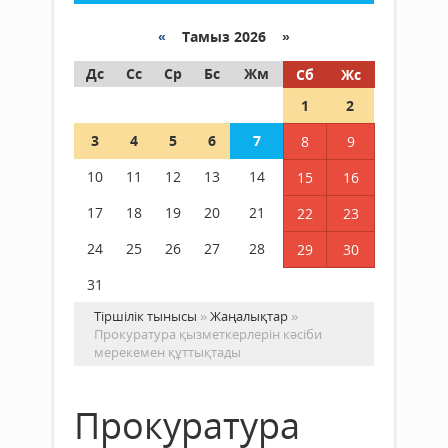
«
Тамыз 2026 »
Дс
Сс
Ср
Бс
Жм
Сб
Жс
1
2
3
4
5
6
7
8
9
10
11
12
13
14
15
16
17
18
19
20
21
22
23
24
25
26
27
28
29
30
31
Тіршілік тынысы
»
Жаңалықтар
»
Прокуратура қызметкерлерін кәсіби
мерекемен құттықтады
Прокуратура