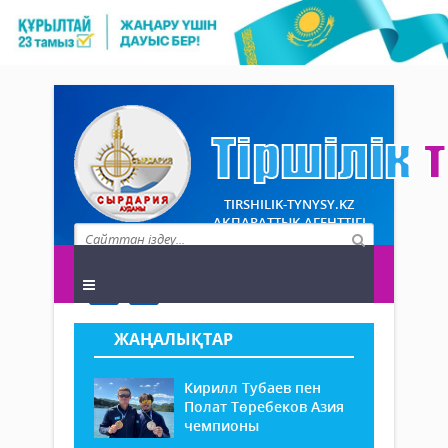
TIRSHILIK-TYNYSY.KZ
АҚПАРАТТЫҚ АГЕНТТІГІ
ЖАҢАЛЫҚТАР
Кирилл Тубаев пен
Полат Төребеков Азия
чемпионы