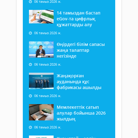
06 тамыз 2026 ж.
14 тамыздан бастап
еGov-та цифрлық
құжаттарды алу
06 тамыз 2026 ж.
Өңірдегі білім сапасы
жаңа талаптар
негізінде
06 тамыз 2026 ж.
Жаңақорған
ауданында құс
фабрикасы ашылды
06 тамыз 2026 ж.
Мемлекеттік сатып
алулар бойынша 2026
жылдың
06 тамыз 2026 ж.