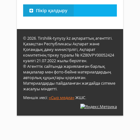
Пікір қалдыру
© 2026. Tirshilik-tynysy.kz ақпараттық агенттігі.
Қазақстан Республикасы Ақпарат және
Қоғамдық даму министрлігі, Ақпарат
комитетінің тіркеу туралы № KZ80VPY00052424
куәлігі 21.07.2022 жылы берілген.
® Агенттік сайтында жарияланған барлық
мақалалар мен фото-бейне материалдардың
авторлық құқықтары қорғалған.
Материалдарды пайдаланған жағдайда сілтеме
жасалуы міндетті.
Меншік иесі:
«Сыр медиа»
ЖШС.