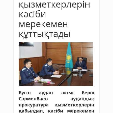
қызметкерлерін
кәсіби
мерекемен
құттықтады
Бүгін аудан әкімі Берік
Сәрменбаев аудандық
прокуратура қызметкерлерін
қабылдап, кәсіби мерекемен