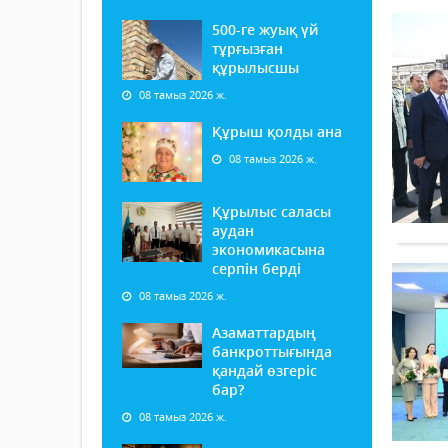
500-ге жуық үй
тұрғызған
құрылысшы
08 тамыз 2026 ж.
Құрыш қолды ана
08 тамыз 2026 ж.
Құрылыс саласы
аудан
экономикасына
серпін берді
08 тамыз 2026 ж.
Азаматтардың
банкроттығында
қандай өзгеріс
бар?
08 тамыз 2026 ж.