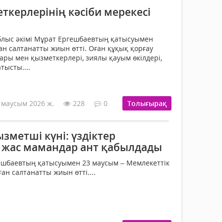
керлерінің кәсіби мерекесі
блыс әкімі Мұрат Ергешбаевтың қатысуымен
ан салтанатты жиын өтті. Оған құқық қорғау
ы мен қызметкерлері, зиялы қауым өкілдері,
тысты....
 маусым 2026 ж.
228
0
Толығырақ
зметші күні: үздіктер
 жас мамандар ант қабылдады
ешбаевтың қатысуымен 23 маусым – Мемлекеттік
ан салтанатты жиын өтті....