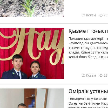
Қоғам
23
Қызмет тоғыст
Полиция қызметкері –
қауіпсіздігін қамтамас
қызметте жүріп, қоғам
алады. Қиын сәтте халық
кепілі бола біледі. Осы
Қоғам
23
Өмірлік ұстан
Полицияның учаскелік 
Ол өзіне бекітілген Қа
тұрғындарының қауіпсі