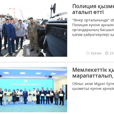
Полиция қызмет
аталып өтті
"Өнер орталығында" о
Полиция күніне арналғ
органдарының басшылар
қоғам қайраткерлері қа
Қоғам
24
Мемлекеттік қы
марапатталып,
Облыс әкімі Мұрат Ерг
қызметші күніне арналғ