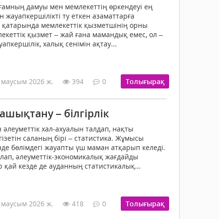
ғамның дамуы мен мемлекеттің өркендеуі ең
 жауапкершілікті ту еткен азаматтарға
 қатарында мемлекеттік қызметшінің орны
екеттік қызмет – жай ғана мамандық емес, ол –
апкершілік, халық сенімін ақтау...
 маусым 2026 ж.
394
0
Толығырақ
ашықтану – білгірлік
 әлеуметтік хал-ахуалын талдап, нақты
ізетін саланың бірі – статистика. Жұмысы
нде бөлімдегі жауапты үш маман атқарып келеді.
лап, әлеуметтік-экономикалық жағдайды
қай кезде де ауданның статистикалық...
 маусым 2026 ж.
418
0
Толығырақ