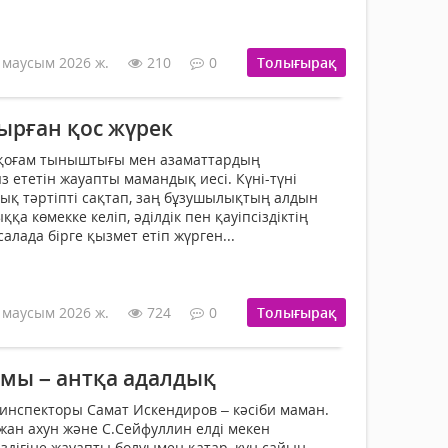
 маусым 2026 ж.
210
0
Толығырақ
ырған қос жүрек
 қоғам тыныштығы мен азаматтардың
ыз ететін жауапты мамандық иесі. Күні-түні
дық тәртіпті сақтап, заң бұзушылықтың алдын
қа көмекке келіп, әділдік пен қауіпсіздіктің
 салада бірге қызмет етіп жүрген...
 маусым 2026 ж.
724
0
Толығырақ
ымы – антқа адалдық
инспекторы Самат Искендиров – кәсіби маман.
лжан ахун және С.Сейфуллин елді мекен
здігіне жауап­ты болуымен қатар, күн сайын