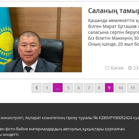
Саланың тамыр
Қашанда мемлекеттік қ
білген Марат Ерташов 
саласына серпін беруг
Біз білетін Мәкеңнің 3
Оның ішінде, 20 жыл бо
Қоғам
23
...
9
1
5
6
7
8
10
11
инистрлігі, Ақпарат комитетінің тіркеу туралы № KZ80VPY00052424 куә
мен фото-бейне материалдардың авторлық құқықтары қорғалған.
 міндетті.