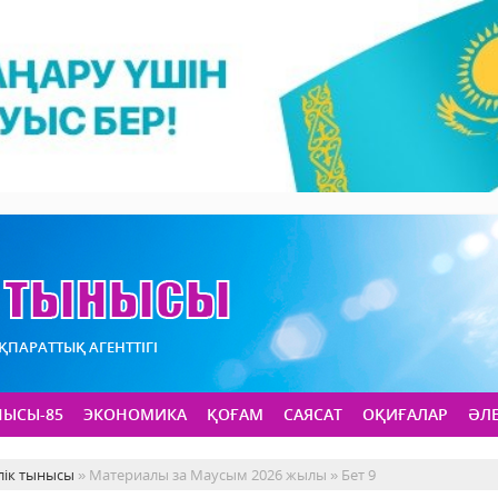
АҚПАРАТТЫҚ АГЕНТТІГІ
НЫСЫ-85
ЭКОНОМИКА
ҚОҒАМ
САЯСАТ
ОҚИҒАЛАР
ӘЛ
лік тынысы
» Материалы за Маусым 2026 жылы » Бет 9