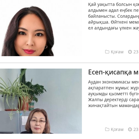
Қай уақытта болсын қо
алдымен адал еңбек пен
байланысты. Солардың
айрықша. Өйткені мемл
ел алдындағы үлкен жау
Қоғам
23
Есеп-қисапқа м
Аудан экономикасы мен
ақпаратпен жұмыс жүрг
ауқымды қызметті бүгі
Жалпы деректерді сара
жинақтайтын мамандар 
Қоғам
23