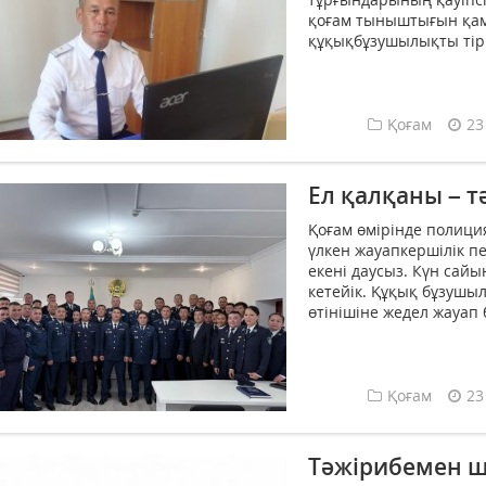
қоғам тыныштығын қам
құқықбұзушылықты тірк
Қоғам
23
Ел қалқаны – т
Қоғам өмірінде полици
үлкен жауапкершілік пе
екені даусыз. Күн сайы
кетейік. Құқық бұзушы
өтінішіне жедел жауап 
Қоғам
23
Тәжірибемен ш