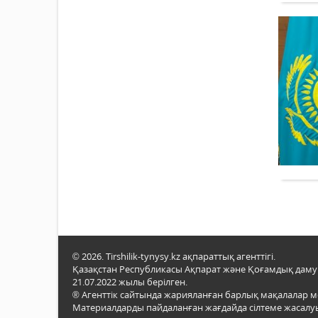
© 2026. Tirshilik-tynysy.kz ақпараттық агенттігі.
Қазақстан Республикасы Ақпарат және Қоғамдық даму м
21.07.2022 жылы берілген.
® Агенттік сайтында жарияланған барлық мақалалар 
Материалдарды пайдаланған жағдайда сілтеме жасалуы