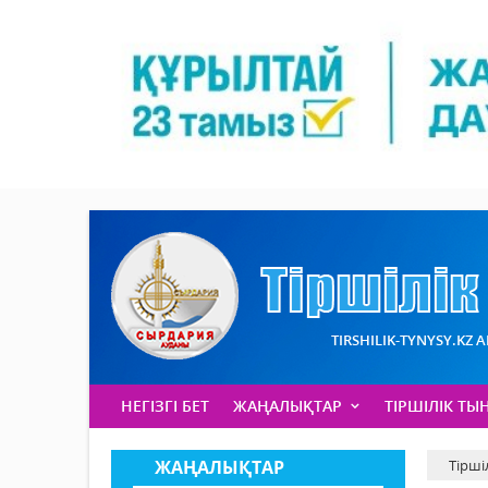
TIRSHILIK-TYNYSY.KZ 
НЕГІЗГІ БЕТ
ЖАҢАЛЫҚТАР
ТІРШІЛІК ТЫ
ЖАҢАЛЫҚТАР
Тірші