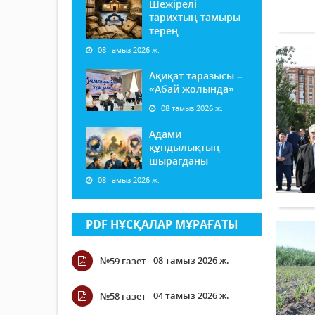
Шежірелі
тарихтың тамыры
терең
08 тамыз 2026 ж.
Ақиқат таразысы –
«Абай жолында»
08 тамыз 2026 ж.
Адами
құндылықтың
шырағданы
08 тамыз 2026 ж.
PDF НҰСҚАЛАР МҰРАҒАТЫ
08 тамыз 2026 ж.
№59 газет
04 тамыз 2026 ж.
№58 газет