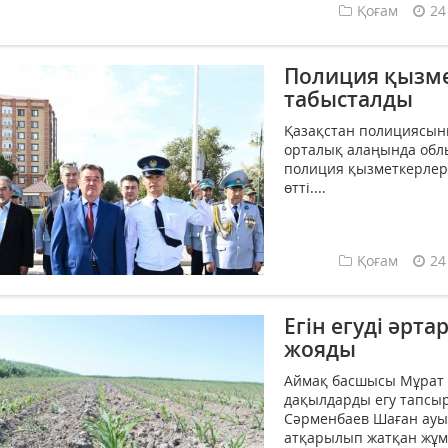
Қоғам
24
Полиция қызме
табысталды
Қазақстан полициясыны
орталық алаңында обл
полиция қызметкерлерін
өтті....
Қоғам
24
Егін егуді әрт
жояды
Аймақ басшысы Мұрат 
дақылдарды егу тапсыр
Сәрменбаев Шаған ау
атқарылып жатқан жұмы