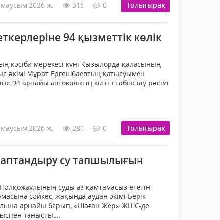
 маусым 2026 ж.
315
0
Толығырақ
ткерлеріне 94 қызметтік көлік
ң кәсіби мерекесі күні Қызылорда қаласының
ыс әкімі Мұрат Ергешбаевтың қатысуымен
е 94 арнайы автокөліктің кілтін табыстау рәсімі
 маусым 2026 ж.
280
0
Толығырақ
араптандыру су тапшылығын
Нәлқожаұлының суды аз қамтамасыз ететін
масына сәйкес, жақында аудан әкімі Берік
ылына арнайы барып, «Шаған Жер» ЖШС-де
спен танысты....