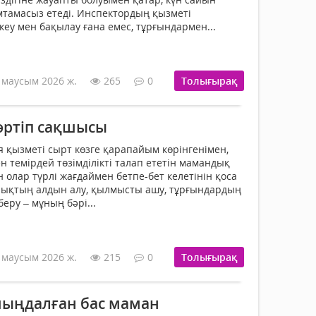
тамасыз етеді. Инспектордың қызметі
еу мен бақылау ғана емес, тұрғындармен...
 маусым 2026 ж.
265
0
Толығырақ
әртіп сақшысы
я қызметі сырт көзге қарапайым көрінгенімен,
н темірдей төзімділікті талап ететін мамандық
н олар түрлі жағдаймен бетпе-бет келетінін қоса
лықтың алдын алу, қылмысты ашу, тұрғындардың
беру – мұның бәрі...
 маусым 2026 ж.
215
0
Толығырақ
ыңдалған бас маман