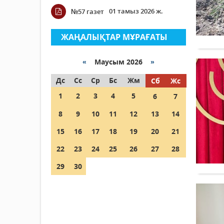
01 тамыз 2026 ж.
№57 газет
ЖАҢАЛЫҚТАР МҰРАҒАТЫ
«
Маусым 2026
»
Дс
Сс
Ср
Бс
Жм
Сб
Жс
1
2
3
4
5
6
7
8
9
10
11
12
13
14
15
16
17
18
19
20
21
22
23
24
25
26
27
28
29
30