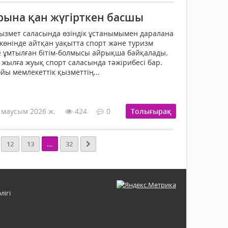
ына қан жүгірткен басшы
ызмет саласында өзіндік ұстанымымен даралана
жөнінде айтқан уақытта спорт және туризм
е ұмтылған бітім-болмысы айрықша байқалады.
0 жылға жуық спорт саласында тәжірибесі бар.
йы мемлекеттік қызметтің...
 маусым 2026 ж.
424
0
Толығырақ
...
12
13
32
лігі