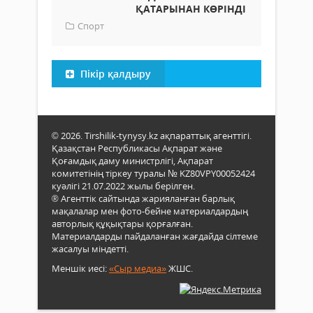
ҚАТАРЫНАН КӨРІНДІ
Спорт
Пікір қалдыру
© 2026. Tirshilik-tynysy.kz ақпараттық агенттігі.
Қазақстан Республикасы Ақпарат және
Қоғамдық даму министрлігі, Ақпарат
комитетінің тіркеу туралы № KZ80VPY00052424
куәлігі 21.07.2022 жылы берілген.
® Агенттік сайтында жарияланған барлық
мақалалар мен фото-бейне материалдардың
авторлық құқықтары қорғалған.
Материалдарды пайдаланған жағдайда сілтеме
жасалуы міндетті.
Меншік иесі:
«Сыр медиа»
ЖШС.