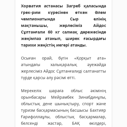
Хорватия астанасы Загреб қаласында
грек-рим күресінен өткен Әлем
чемпионатында Сыр елінің
мақтанышы, жерлесіміз Айдос
Сұлтанғали 60 кг салмақ дәрежесінде
жеңімпаз атанып, ширек ғасырдағы
тарихи жеңістің иегері атанды.
Осыған орай, бүгін «Қорқыт ата»
атындағы халықаралық әуежайда
жерлесіміз Айдос Сұлтанғалиді салтанатты
түрде қарсы алу рәсімі өтті.
Мерекелік шараға облыс әкімінің
орынбасары Мейрамбек Зинабдинұлы,
облыстық дене шынықтыру, спорт және
туризм басқармасының басшысы Бахтияр
Ғарифоллаұлы, облыстық басқармалар,
белсенді жастар, БАҚ өкілдері,