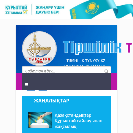
TIRSHILIK-TYNYSY.KZ
АҚПАРАТТЫҚ АГЕНТТІГІ
ЖАҢАЛЫҚТАР
Қазақстандықтар
Құрылтай сайлауынан
жақсылық