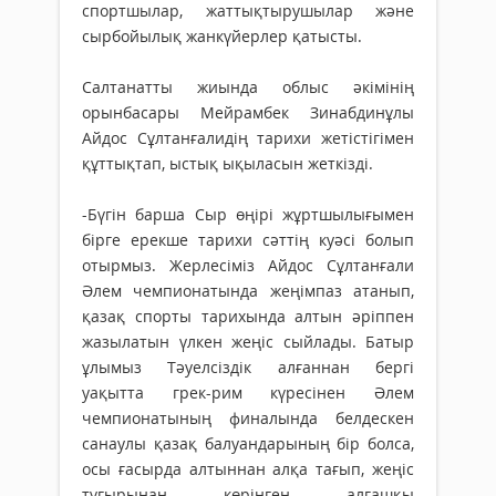
спортшылар, жаттықтырушылар және
сырбойылық жанкүйерлер қатысты.
Салтанатты жиында облыс әкімінің
орынбасары Мейрамбек Зинабдинұлы
Айдос Сұлтанғалидің тарихи жетістігімен
құттықтап, ыстық ықыласын жеткізді.
-Бүгін барша Сыр өңірі жұртшылығымен
бірге ерекше тарихи сәттің куәсі болып
отырмыз. Жерлесіміз Айдос Сұлтанғали
Әлем чемпионатында жеңімпаз атанып,
қазақ спорты тарихында алтын әріппен
жазылатын үлкен жеңіс сыйлады. Батыр
ұлымыз Тәуелсіздік алғаннан бергі
уақытта грек-рим күресінен Әлем
чемпионатының финалында белдескен
санаулы қазақ балуандарының бір болса,
осы ғасырда алтыннан алқа тағып, жеңіс
тұғырынан көрінген алғашқы