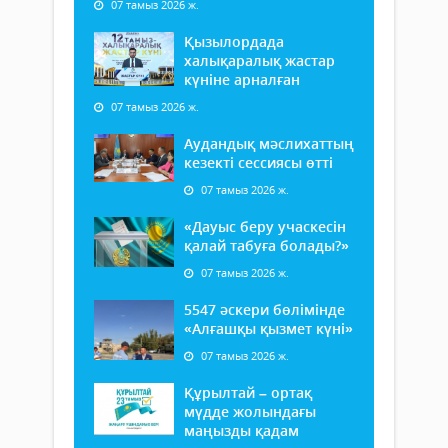
07 тамыз 2026 ж.
Қызылордада
халықаралық жастар
күніне арналған
07 тамыз 2026 ж.
Аудандық мәслихаттың
кезекті сессиясы өтті
07 тамыз 2026 ж.
«Дауыс беру учаскесін
қалай табуға болады?»
07 тамыз 2026 ж.
5547 әскери бөлімінде
«Алғашқы қызмет күні»
07 тамыз 2026 ж.
Құрылтай – ортақ
мүдде жолындағы
маңызды қадам