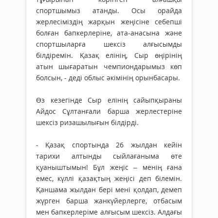
спортшымыз атанды. Осы орайда
жерлесіміздің жарқын жеңісіне себепші
болған бапкерлеріне, ата-анасына және
спортшыларға шексіз алғысымды
білдіремін. Қазақ елінің, Сыр өңірінің
атын шығаратын чемпиондарымыз көп
болсын, - деді облыс әкімінің орынбасары.
Өз кезегінде Сыр елінің сайыпқыраны
Айдос Сұлтанғали барша жерлестеріне
шексіз ризашылығын білдірді.
- Қазақ спортында 26 жылдан кейін
тарихи алтынды сыйлағаныма өте
қуаныштымын! Бұл жеңіс – менің ғана
емес, күллі қазақтың жеңісі деп білемін.
Қаншама жылдан бері мені қолдап, демеп
жүрген барша жанкүйерлерге, отбасым
мен бапкерлеріме алғысым шексіз. Алдағы