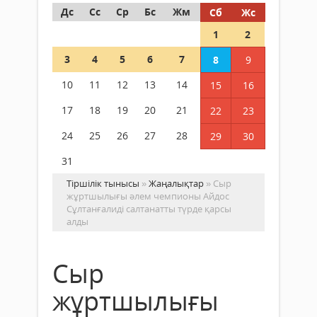
Дс
Сс
Ср
Бс
Жм
Сб
Жс
1
2
3
4
5
6
7
8
9
10
11
12
13
14
15
16
17
18
19
20
21
22
23
24
25
26
27
28
29
30
31
Тіршілік тынысы
»
Жаңалықтар
» Сыр
жұртшылығы әлем чемпионы Айдос
Сұлтанғалиді салтанатты түрде қарсы
алды
Сыр
жұртшылығы