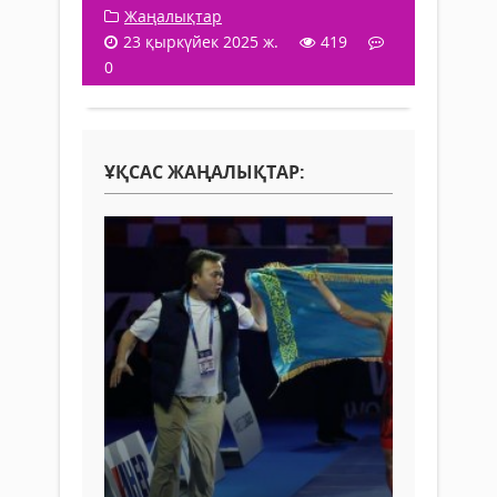
Жаңалықтар
23 қыркүйек 2025 ж.
419
0
ҰҚСАС ЖАҢАЛЫҚТАР: