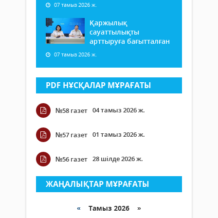
07 тамыз 2026 ж.
Қаржылық
сауаттылықты
арттыруға бағытталған
07 тамыз 2026 ж.
PDF НҰСҚАЛАР МҰРАҒАТЫ
04 тамыз 2026 ж.
№58 газет
01 тамыз 2026 ж.
№57 газет
28 шілде 2026 ж.
№56 газет
ЖАҢАЛЫҚТАР МҰРАҒАТЫ
«
Тамыз 2026 »