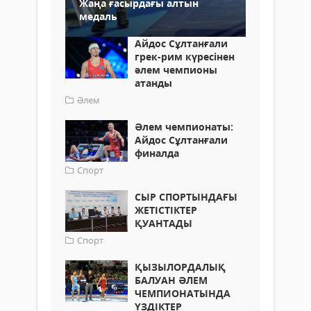
Жаңа ғасырдағы алтын
медаль
Айдос Сұлтанғали
грек-рим күресінен
әлем чемпионы
атанды
Әлем
Әлем чемпионаты:
Айдос Сұлтанғали
финалда
Спорт
СЫР СПОРТЫНДАҒЫ
ЖЕТІСТІКТЕР
ҚУАНТАДЫ
Спорт
ҚЫЗЫЛОРДАЛЫҚ
БАЛУАН ӘЛЕМ
ЧЕМПИОНАТЫНДА
ҮЗДІКТЕР