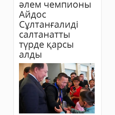
әлем чемпионы
Айдос
Сұлтанғалиді
салтанатты
түрде қарсы
алды