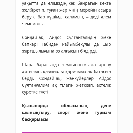
уақытта да еліміздің көк байрағын көкте
желбіретіп, туған жерімнің мерейін асыра
беруге бар күшімді саламын, – деді әлем
чемпионы.
Сондай-ақ, Айдос Сұлтанғалидің жеке
бапкері Ғабиден Райымбекұлы да Сыр
жұртшылығына өз алғысын білдірді.
Шара барасында чемпионымызға арнау
айтылып, қазыналы қариямыз ақ батасын
берді. Сондай-ақ, жанкүйерлер Айдос
Сұлтанғалиға ақ тілегін жеткізіп, естелік
суретке түсті.
Қызылорда облысының дене
шынықтыру, спорт және туризм
басқармасы