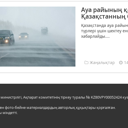
Ауа райының 
Қазақстанның 
Қазақстанда ауа райы
түрлері үшін шектеу енг
хабарлайды....
Жаңалықтар
1
инистрлігі, Ақпарат комитетінің тіркеу туралы № KZ80VPY00052424 куә
мен фото-бейне материалдардың авторлық құқықтары қорғалған.
 міндетті.