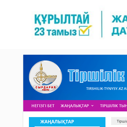
TIRSHILIK-TYNYSY.KZ 
НЕГІЗГІ БЕТ
ЖАҢАЛЫҚТАР
ТІРШІЛІК ТЫ
ЖАҢАЛЫҚТАР
Тірші