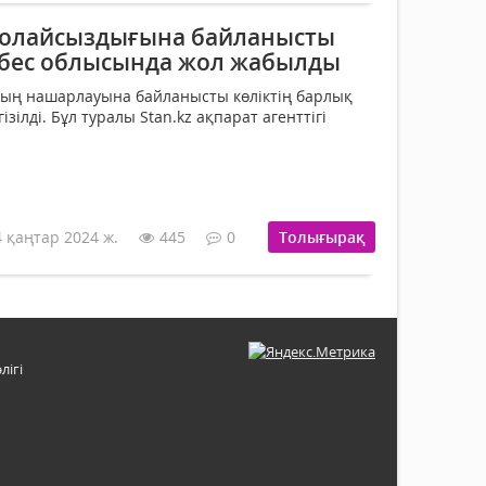
қолайсыздығына байланысты
бес облысында жол жабылды
ның нашарлауына байланысты көліктің барлық
ізілді. Бұл туралы Stan.kz ақпарат агенттігі
4 қаңтар 2024 ж.
445
0
Толығырақ
лігі