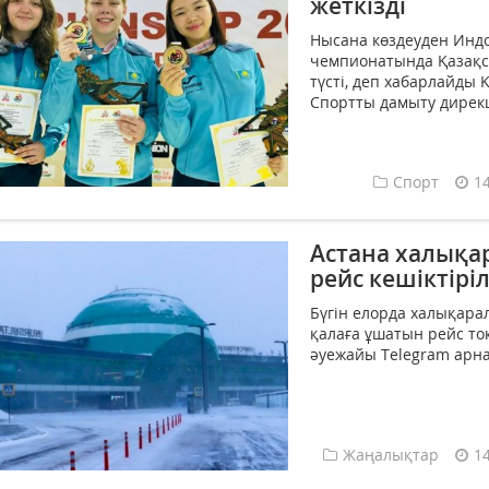
жеткізді
Нысана көздеуден Индо
чемпионатында Қазақс
түсті, деп хабарлайды 
Спортты дамыту дирекц
Спорт
1
Астана халықа
рейс кешіктіріл
Бүгін елорда халықарал
қалаға ұшатын рейс то
әуежайы Telegram арна
Жаңалықтар
1