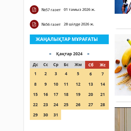
01 тамыз 2026 ж.
№57 газет
28 шілде 2026 ж.
№56 газет
ЖАҢАЛЫҚТАР МҰРАҒАТЫ
«
Қаңтар 2024
»
Дс
Сс
Ср
Бс
Жм
Сб
Жс
1
2
3
4
5
6
7
8
9
10
11
12
13
14
15
16
17
18
19
20
21
22
23
24
25
26
27
28
29
30
31