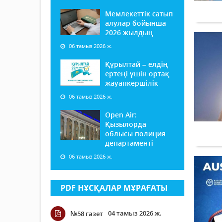
Мемлекеттік сатып
алулар бойынша
2026 жылдың
06 тамыз 2026 ж.
Құрылтай – елдің
ертеңі үшін ортақ
жауапкершілік
06 тамыз 2026 ж.
Open Air:
Қызылорда
облысы полиция
департаменті
06 тамыз 2026 ж.
PDF НҰСҚАЛАР МҰРАҒАТЫ
04 тамыз 2026 ж.
№58 газет