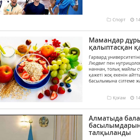
Спорт
1
Мамандар дұры
қалыптасқан қа
Гарвард университетін
Людвиг пен нутрицолог
наннан, толық майлы с
қажеті жоқ екенін айтты
басылымына сілтеме жа
Қоғам
1
Алматыда бала
басылымдарын
талқыланды