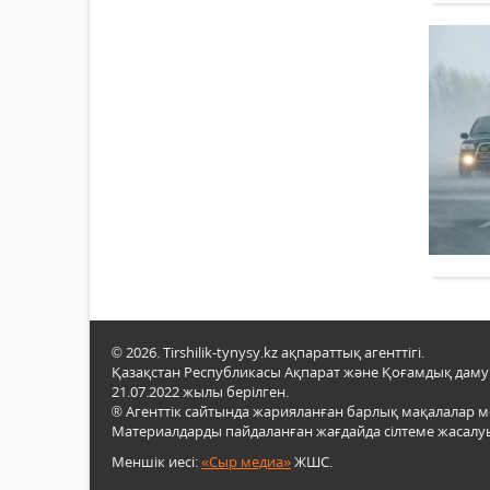
© 2026. Tirshilik-tynysy.kz ақпараттық агенттігі.
Қазақстан Республикасы Ақпарат және Қоғамдық даму м
21.07.2022 жылы берілген.
® Агенттік сайтында жарияланған барлық мақалалар 
Материалдарды пайдаланған жағдайда сілтеме жасалуы
Меншік иесі:
«Сыр медиа»
ЖШС.