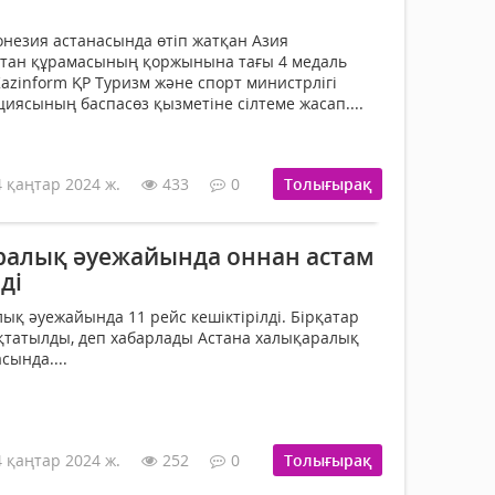
незия астанасында өтіп жатқан Азия
тан құрамасының қоржынына тағы 4 медаль
Kazinform ҚР Туризм және спорт министрлігі
иясының баспасөз қызметіне сілтеме жасап....
4 қаңтар 2024 ж.
433
0
Толығырақ
ралық әуежайында оннан астам
ді
ық әуежайында 11 рейс кешіктірілді. Бірқатар
қтатылды, деп хабарлады Астана халықаралық
сында....
4 қаңтар 2024 ж.
252
0
Толығырақ