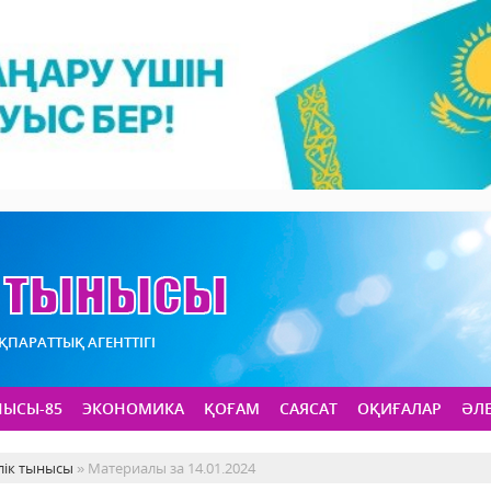
АҚПАРАТТЫҚ АГЕНТТІГІ
НЫСЫ-85
ЭКОНОМИКА
ҚОҒАМ
САЯСАТ
ОҚИҒАЛАР
ӘЛ
лік тынысы
» Материалы за 14.01.2024