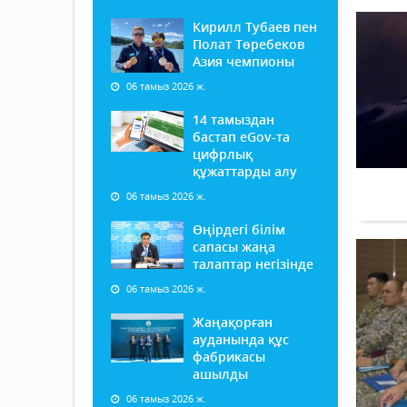
Кирилл Тубаев пен
Полат Төребеков
Азия чемпионы
06 тамыз 2026 ж.
14 тамыздан
бастап еGov-та
цифрлық
құжаттарды алу
06 тамыз 2026 ж.
Өңірдегі білім
сапасы жаңа
талаптар негізінде
06 тамыз 2026 ж.
Жаңақорған
ауданында құс
фабрикасы
ашылды
06 тамыз 2026 ж.