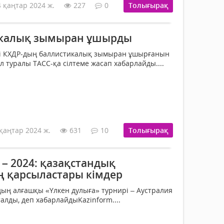
4 қаңтар 2024 ж.
227
0
Толығырақ
икалық зымыран ұшырды
ті КХДР-дың баллистикалық зымыран ұшырғанын
ұл туралы ТАСС-қа сілтеме жасап хабарлайды....
қаңтар 2024 ж.
631
10
Толығырақ
n – 2024: қазақстандық
ң қарсыластары кімдер
ың алғашқы «Үлкен дулыға» турнирі – Аустралия
лды, деп хабарлайдыKazinform....