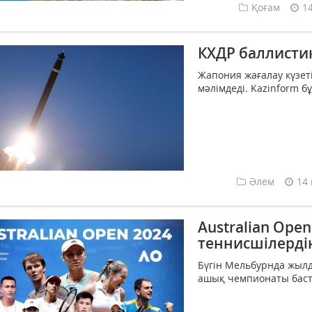
Қоғам
1
КХДР баллист
Жапония жағалау күзе
мәлімдеді. Kazinform б
Әлем
14 
Australian Ope
теннисшілерді
Бүгін Мельбурнда жылд
ашық чемпионаты баста