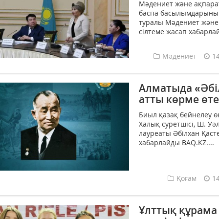
Мәдениет және ақпарат
баспа басылымдарының 
туралы Мәдениет және 
сілтеме жасап хабарлай
Мәдениет
1
Алматыда «Әбі
атты көрме өте
Биыл қазақ бейнелеу өн
Халық суретшісі, Ш. У
лауреаты Әбілхан Қаст
хабарлайды BAQ.KZ....
Қоғам
1
Ұлттық құрама 