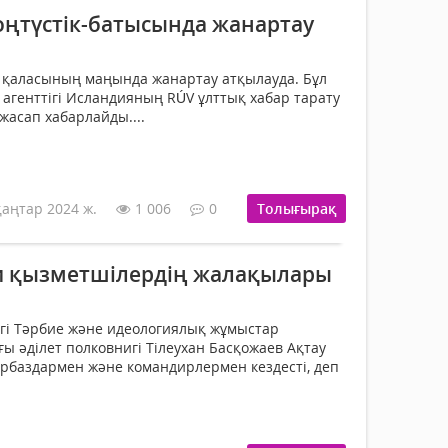
ңтүстік-батысында жанартау
 қаласының маңында жанартау атқылауда. Бұл
 агенттігі Исландияның RÚV ұлттық хабар тарату
жасап хабарлайды....
қаңтар 2024 ж.
1 006
0
Толығырақ
ри қызметшілердің жалақылары
гі Тәрбие және идеологиялық жұмыстар
ы әділет полковнигі Тілеухан Басқожаев Ақтау
рбаздармен және командирлермен кездесті, деп