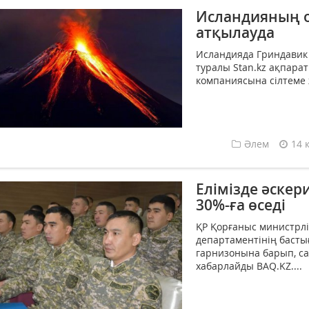
Исландияның о
атқылауда
Исландияда Гриндавик
туралы Stan.kz ақпарат
компаниясына сілтеме 
Әлем
14 
Елімізде әске
30%-ға өседі
ҚР Қорғаныс министрлі
департаментінің бастығ
гарнизонына барып, са
хабарлайды BAQ.KZ....