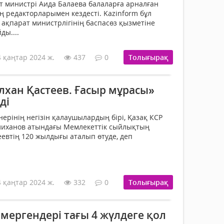
 министрі Аида Балаева балаларға арналған
редакторларымен кездесті. Kazinform бұл
ақпарат министрлігінің баспасөз қызметіне
ды....
4 қаңтар 2024 ж.
437
0
Толығырақ
лхан Қастеев. Ғасыр мұрасы»
ді
ерінің негізін қалаушылардың бірі, Қазақ КСР
әлиханов атындағы Мемлекеттік сыйлықтың
еевтің 120 жылдығы аталып өтуде, деп
4 қаңтар 2024 ж.
332
0
Толығырақ
мергендері тағы 4 жүлдеге қол