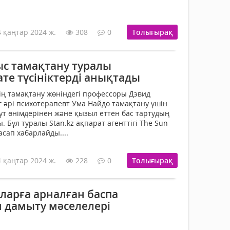
4 қаңтар 2024 ж.
308
0
Толығырақ
с тамақтану туралы
те түсініктерді анықтады
ің тамақтану жөніндегі профессоры Дэвид
 әрі психотерапевт Ума Найдо тамақтану үшін
үт өнімдерінен және қызыл еттен бас тартудың
. Бұл туралы Stan.kz ақпарат агенттігі The Sun
сап хабарлайды....
4 қаңтар 2024 ж.
228
0
Толығырақ
ларға арналған баспа
 дамыту мәселелері