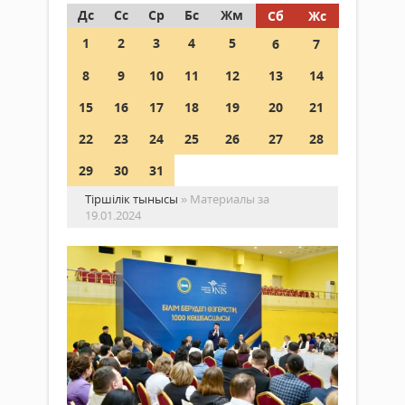
Дс
Сс
Ср
Бс
Жм
Сб
Жс
1
2
3
4
5
6
7
8
9
10
11
12
13
14
15
16
17
18
19
20
21
22
23
24
25
26
27
28
29
30
31
Тіршілік тынысы
» Материалы за
19.01.2024
Елі
20
пе
ме
ди
Жаңалықтар
ко
19 қаңтар
өте
2024 ж.
254
0