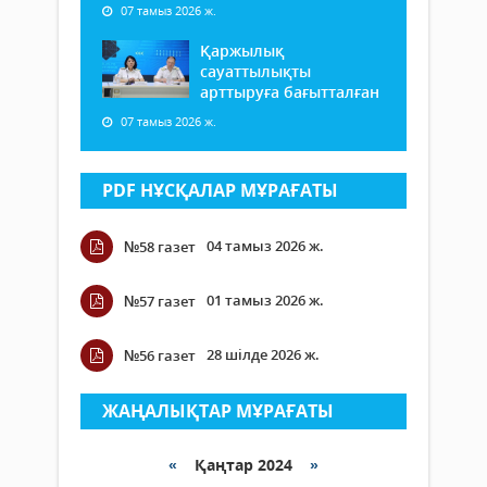
07 тамыз 2026 ж.
Қаржылық
сауаттылықты
арттыруға бағытталған
07 тамыз 2026 ж.
PDF НҰСҚАЛАР МҰРАҒАТЫ
04 тамыз 2026 ж.
№58 газет
01 тамыз 2026 ж.
№57 газет
28 шілде 2026 ж.
№56 газет
ЖАҢАЛЫҚТАР МҰРАҒАТЫ
«
Қаңтар 2024
»