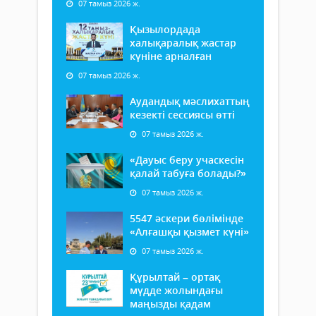
07 тамыз 2026 ж.
Қызылордада
халықаралық жастар
күніне арналған
07 тамыз 2026 ж.
Аудандық мәслихаттың
кезекті сессиясы өтті
07 тамыз 2026 ж.
«Дауыс беру учаскесін
қалай табуға болады?»
07 тамыз 2026 ж.
5547 әскери бөлімінде
«Алғашқы қызмет күні»
07 тамыз 2026 ж.
Құрылтай – ортақ
мүдде жолындағы
маңызды қадам