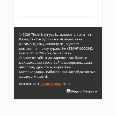
әкім
0
Римг
ағза
жауа
рес
Толығырақ
әр
тартт
сап
түрл
аясы
жұқп
итал
шал
бизн
Бала
қоға
тубе
© 2026. Tirshilik-tynysy.kz ақпараттық агенттігі.
өкіл
сим
Қазақстан Республикасы Ақпарат және
дөңг
ауру
Қоғамдық даму министрлігі, Ақпарат
үсте
түрі
комитетінің тіркеу туралы № KZ80VPY00052424
өткіз
жән
куәлігі 21.07.2022 жылы берілген.
Жиы
® Агенттік сайтында жарияланған барлық
жұқп
кейі
мақалалар мен фото-бейне материалдардың
үрдіс
През
авторлық құқықтары қорғалған.
оқша
Итал
Материалдарды пайдаланған жағдайда сілтеме
жері
жете
жасалуы міндетті.
байл
комп
Меншік иесі:
«Сыр медиа»
ЖШС.
бас
қабы