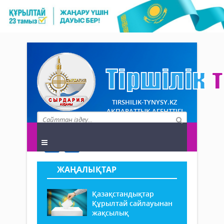
TIRSHILIK-TYNYSY.KZ
АҚПАРАТТЫҚ АГЕНТТІГІ
ЖАҢАЛЫҚТАР
Қазақстандықтар
Құрылтай сайлауынан
жақсылық