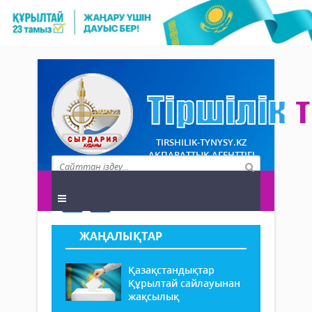
TIRSHILIK-TYNYSY.KZ
АҚПАРАТТЫҚ АГЕНТТІГІ
ЖАҢАЛЫҚТАР
Қазақстандықтар
Құрылтай сайлауынан
жақсылық