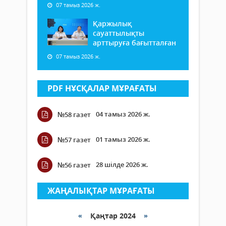
07 тамыз 2026 ж.
Қаржылық
сауаттылықты
арттыруға бағытталған
07 тамыз 2026 ж.
PDF НҰСҚАЛАР МҰРАҒАТЫ
04 тамыз 2026 ж.
№58 газет
01 тамыз 2026 ж.
№57 газет
28 шілде 2026 ж.
№56 газет
ЖАҢАЛЫҚТАР МҰРАҒАТЫ
«
Қаңтар 2024
»