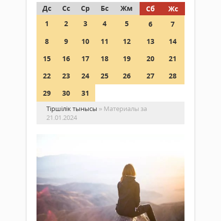
Дс
Сс
Ср
Бс
Жм
Сб
Жс
1
2
3
4
5
6
7
8
9
10
11
12
13
14
15
16
17
18
19
20
21
22
23
24
25
26
27
28
29
30
31
Тіршілік тынысы
» Материалы за
21.01.2024
Әй
де
па
Қоғам
6
21
өн
қаңтар
2024 ж.
Невр
227
Ұлжа
0
Сма