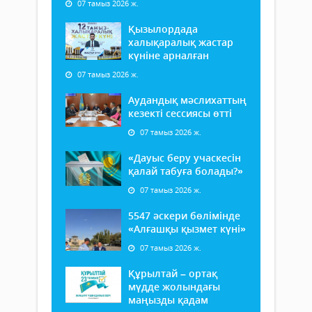
07 тамыз 2026 ж.
Қызылордада
халықаралық жастар
күніне арналған
07 тамыз 2026 ж.
Аудандық мәслихаттың
кезекті сессиясы өтті
07 тамыз 2026 ж.
«Дауыс беру учаскесін
қалай табуға болады?»
07 тамыз 2026 ж.
5547 әскери бөлімінде
«Алғашқы қызмет күні»
07 тамыз 2026 ж.
Құрылтай – ортақ
мүдде жолындағы
маңызды қадам