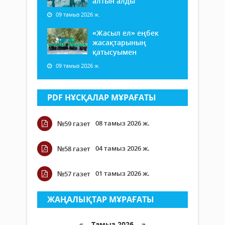
алтын алды
09 тамыз 2026 ж.
«Жасыл ел» еңбек
жасақтарының
қатысуымен
09 тамыз 2026 ж.
PDF НҰСҚАЛАР МҰРАҒАТЫ
08 тамыз 2026 ж.
№59 газет
04 тамыз 2026 ж.
№58 газет
01 тамыз 2026 ж.
№57 газет
ЖАҢАЛЫҚТАР МҰРАҒАТЫ
«
Тамыз 2026 »