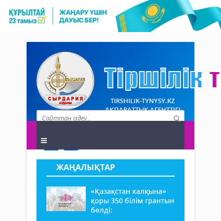
TIRSHILIK-TYNYSY.KZ
АҚПАРАТТЫҚ АГЕНТТІГІ
ЖАҢАЛЫҚТАР
«Қазақстан халқына»
қоры 350 білім грантын
бөлді: