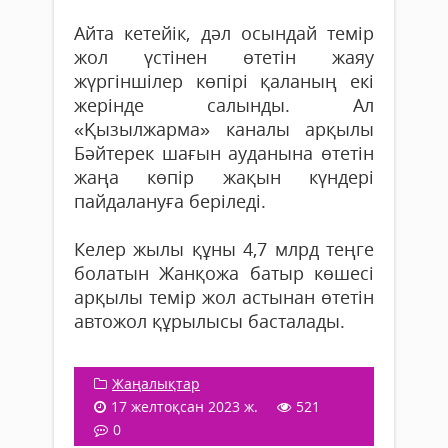
Айта кетейік, дәл осындай темір
жол үстінен өтетін жаяу
жүргіншілер көпірі қаланың екі
жерінде салынды. Ал
«Қызылжарма» каналы арқылы
Бәйтерек шағын ауданына өтетін
жаңа көпір жақын күндері
пайдалануға беріледі.
Келер жылы құны 4,7 млрд теңге
болатын Жанқожа батыр көшесі
арқылы темір жол астынан өтетін
автожол құрылысы басталады.
Жаңалықтар
17 желтоқсан 2023 ж.
521
0