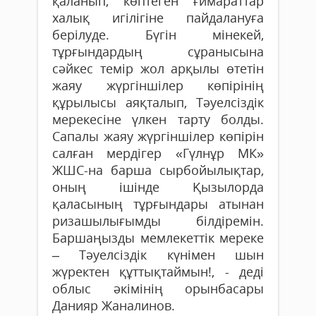
қаланып, көптеген ғимараттар
халық игілігіне пайдалануға
берілуде. Бүгін мінекей,
тұрғындардың сұранысына
сәйкес темір жол арқылы өтетін
жаяу жүргіншілер көпірінің
құрылысы аяқталып, Тәуелсіздік
мерекесіне үлкен тарту болды.
Сапалы жаяу жүргіншілер көпірін
салған мердігер «Гүлнұр МК»
ЖШС-на барша сырбойылықтар,
оның ішінде Қызылорда
қаласының тұрғындары атынан
ризашылығымды білдіремін.
Баршаңызды мемлекеттік мереке
– Тәуелсіздік күнімен шын
жүректен құттықтаймын!, - деді
облыс әкімінің орынбасары
Данияр Жаналинов.