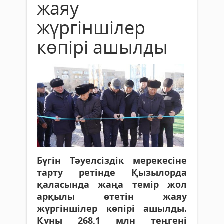
жаяу
жүргіншілер
көпірі ашылды
Бүгін Тәуелсіздік мерекесіне
тарту ретінде Қызылорда
қаласында жаңа темір жол
арқылы өтетін жаяу
жүргіншілер көпірі ашылды.
Құны 268,1 млн теңгені