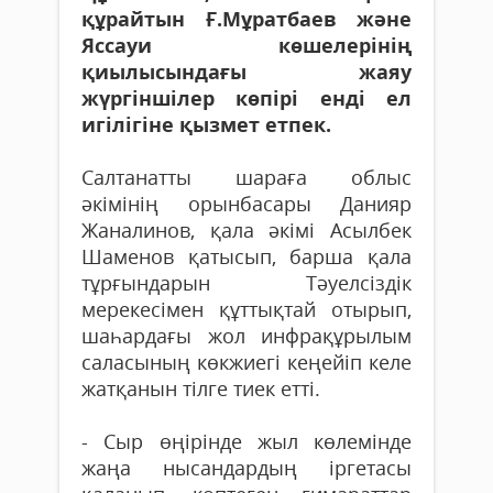
құрайтын Ғ.Мұратбаев және
Яссауи көшелерінің
қиылысындағы жаяу
жүргіншілер көпірі енді ел
игілігіне қызмет етпек.
Салтанатты шараға облыс
әкімінің орынбасары Данияр
Жаналинов, қала әкімі Асылбек
Шаменов қатысып, барша қала
тұрғындарын Тәуелсіздік
мерекесімен құттықтай отырып,
шаһардағы жол инфрақұрылым
саласының көкжиегі кеңейіп келе
жатқанын тілге тиек етті.
- Сыр өңірінде жыл көлемінде
жаңа нысандардың іргетасы