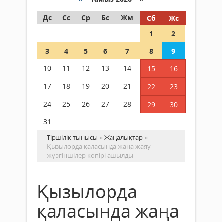
Дс
Сс
Ср
Бс
Жм
Сб
Жс
1
2
3
4
5
6
7
8
9
10
11
12
13
14
15
16
17
18
19
20
21
22
23
24
25
26
27
28
29
30
31
Тіршілік тынысы
»
Жаңалықтар
»
Қызылорда қаласында жаңа жаяу
жүргіншілер көпірі ашылды
Қызылорда
қаласында жаңа