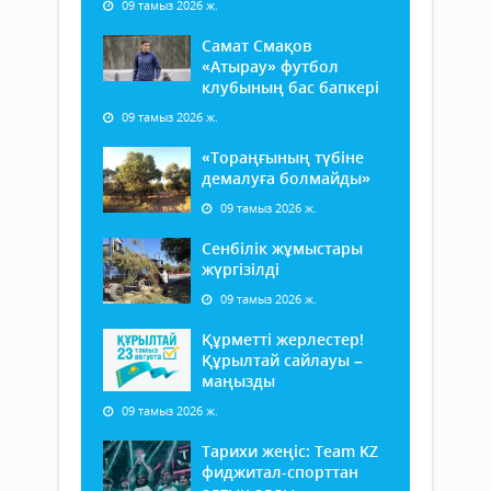
09 тамыз 2026 ж.
Самат Смақов
«Атырау» футбол
клубының бас бапкері
09 тамыз 2026 ж.
«Тораңғының түбіне
демалуға болмайды»
09 тамыз 2026 ж.
Сенбілік жұмыстары
жүргізілді
09 тамыз 2026 ж.
Құрметті жерлестер!
Құрылтай сайлауы –
маңызды
09 тамыз 2026 ж.
Тарихи жеңіс: Team KZ
фиджитал-спорттан