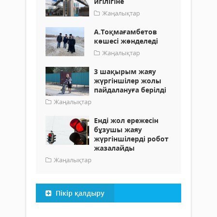
игілігіне
Жаңалықтар
А.Тоқмағамбетов
көшесі жөнделеді
Жаңалықтар
3 шақырым жаяу
жүргіншілер жолы
пайдалануға берілді
Жаңалықтар
Енді жол ережесін
бұзушы жаяу
жүргіншілерді робот
жазалайды
Жаңалықтар
Пікір қалдыру