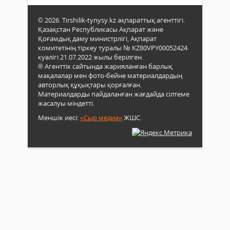
© 2026. Tirshilik-tynysy.kz ақпараттық агенттігі.
Қазақстан Республикасы Ақпарат және
Қоғамдық даму министрлігі, Ақпарат
комитетінің тіркеу туралы № KZ80VPY00052424
куәлігі 21.07.2022 жылы берілген.
® Агенттік сайтында жарияланған барлық
мақалалар мен фото-бейне материалдардың
авторлық құқықтары қорғалған.
Материалдарды пайдаланған жағдайда сілтеме
жасалуы міндетті.
Меншік иесі:
«Сыр медиа»
ЖШС.