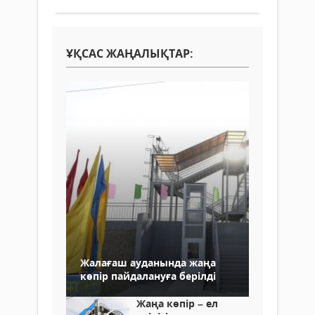
ҰҚСАС ЖАҢАЛЫҚТАР:
Жалағаш ауданында жаңа
көпір пайдалануға берілді
Жаңа көпір – ел