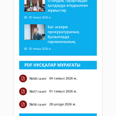
Отандық тауарларды
қолдауда атқарылған
жұмыстар
05 тамыз 2026 ж.
Бас әскери
прокуратураның
Қызылорда
гарнизонының
05 тамыз 2026 ж.
PDF НҰСҚАЛАР МҰРАҒАТЫ
04 тамыз 2026 ж.
№58 газет
01 тамыз 2026 ж.
№57 газет
28 шілде 2026 ж.
№56 газет