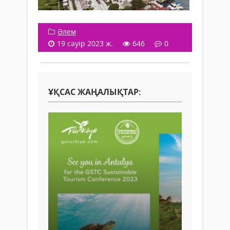
Әлем
19 сәуір 2023 ж.
646
0
ҰҚСАС ЖАҢАЛЫҚТАР: