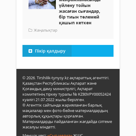
үйлену тойын
жасаған сығандар,
бір тиын төлемей
қашып кеткен
Жаңалықтар
Пікір қалдыру
© 2026. Tirshilik-tynysy.kz ақпараттық агенттігі.
Қазақстан Республикасы Ақпарат және
Қоғамдық даму министрлігі, Ақпарат
комитетінің тіркеу туралы № KZ80VPY00052424
куәлігі 21.07.2022 жылы берілген.
® Агенттік сайтында жарияланған барлық
мақалалар мен фото-бейне материалдардың
авторлық құқықтары қорғалған.
Материалдарды пайдаланған жағдайда сілтеме
жасалуы міндетті.
Меншік иесі:
«Сыр медиа»
ЖШС.