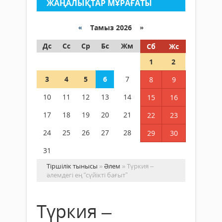
ЖАҢАЛЫҚТАР МҰРАҒАТЫ
«
Тамыз 2026 »
Дс
Сс
Ср
Бс
Жм
Сб
Жс
1
2
3
4
5
6
7
8
9
10
11
12
13
14
15
16
17
18
19
20
21
22
23
24
25
26
27
28
29
30
31
Тіршілік тынысы
»
Әлем
» Түркия –
әлемдегі ең “сүйікті бағыт”
Түркия –