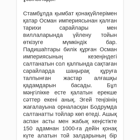
Стамбұлда қымбат қонақүйлерімен
қатар Осман империясынан қалған
тарихи сарайлары мен
виллаларында үйлену тойын
өткізуге мүмкіндік бар.
Падишаһтары билік құрған Осман
империясының кезеңіндегі
салтанатын сол қалпында сақтаған
сарайларда шаңырақ құруға
талпынған жастар алғашқы
қадамдарын басады. Бұл
мәңгілікке есте қалатын ерекше
сәттер екені анық. Эгей теңізінің
жағалауына орналасқан Бодрумда
салтанатты тойлар көп өтеді. Ашық
аспан асты мен жабық кеңістікте
150 адамнан 1000-ға дейін қонақ
күте алатын той залдарының бір