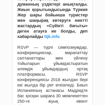
думанның үздіктері анықталды.
Жиын қорытындысында Түркия
Жер шары бойынша туристер
мен шаңырақ көтеруге ниетті
жастардың «Сүйікті бағыты»
деген атауға ие болды, деп
хабарлайды
ttjk.info
.
RSVP — түрлі симпозиумдар,
конференциялар, марапаттау
салтанаттары мен үйлену
тойыларын ұйымдастыратын
әлемдік ұйымдардың ортақ
платформасы. RSVP
конференциясы 2018 жылдан бері
екі жылда бір рет өткізіледі. Биыл
Испанияның астанасы Мадридте
бас қосқан шараға 30 мемлекеттен
250-ге жуық ивент