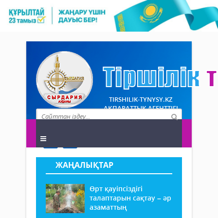
TIRSHILIK-TYNYSY.KZ
АҚПАРАТТЫҚ АГЕНТТІГІ
ЖАҢАЛЫҚТАР
Өрт қауіпсіздігі
талаптарын сақтау – әр
азаматтың