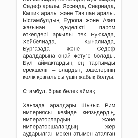
Седеф аралы, Яссияда, Сивриада,
Кашик аралы және Тавшан аралы.
Ыстамбұлдың Еуропа және Азия
жағынан күнделікті паром
өткелдері арқылы тек Буюкада,
Хейбелиада, Кыналиада,
Бургазада және Седеф
аралдарына оңай жетуге болады.
Бұл аймақтардың ең тартымды
ерекшелігі – олардың көшелерінің
көлік қозғалысы үшін жабық болуы.
Стамбұл, бірақ бөлек аймақ
Ханзада аралдары Шығыс Рим
империясы кезінде князьдердің,
императорлардың және
императоршалардың жер
аударылған мекен атымен аталған