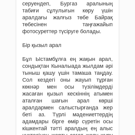
серуендеп, Бургаз аралының
табиғи сұлулығын көру үшін
аралдағы жалғыз төбе Байрақ
төбесінен таңғажайып
фотосуреттер түсіруге болады.
Бір қызыл арал
Бұл Ыстамбұлға ең жақын арал,
сондықтан Кыналыада жылдам әрі
тыныш қашу үшін тамаша таңдау.
Сол кездегі оны жауып тұрған
көкнәр мен осы түзілімдерді
жасаған қызыл кескіннің атымен
аталған шағын арал көрші
аралдармен салыстырғанда жер
беті аз. Түрлі мәдениеттердің
адамдары бірге өмір сүретін осы
кішкентай тәтті аралдың ең алыс