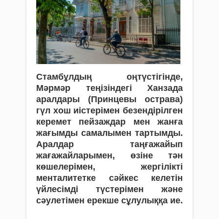
Стамбұлдың оңтүстігінде,
Мәрмәр теңізіндегі Ханзада
аралдары (Принцевы острава)
гүл хош иістерімен безендірілген
керемет пейзаждар мен жанға
жағымды самалымен тартымды.
Аралдар таңғажайып
жағажайларымен, өзіне тән
көшелерімен, жергілікті
менталитетке сәйкес келетін
үйлесімді түстерімен және
сәулетімен ерекше сұлулыққа ие.