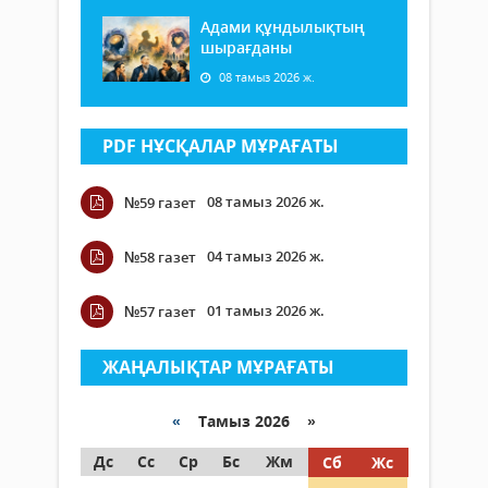
Адами құндылықтың
шырағданы
08 тамыз 2026 ж.
PDF НҰСҚАЛАР МҰРАҒАТЫ
08 тамыз 2026 ж.
№59 газет
04 тамыз 2026 ж.
№58 газет
01 тамыз 2026 ж.
№57 газет
ЖАҢАЛЫҚТАР МҰРАҒАТЫ
«
Тамыз 2026 »
Дс
Сс
Ср
Бс
Жм
Сб
Жс