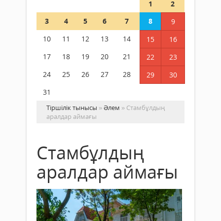
1
2
3
4
5
6
7
8
9
10
11
12
13
14
15
16
17
18
19
20
21
22
23
24
25
26
27
28
29
30
31
Тіршілік тынысы
»
Әлем
» Стамбұлдың
аралдар аймағы
Стамбұлдың
аралдар аймағы