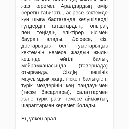
жаз керемет. Аралдардың өмір
беретін табиғаты, әсіресе көктемде
күн шыға бастағанда келушілерді
гүлдердің, ағаштардың, топырақ
пен теңіздің еліктірер иісімен
баурап алады. Әсіресе, сіз,
достарыңыз бен туыстарыңыз
көктемнің немесе жаздың жылы
кешінде әйгілі балық
мейрамханасында (тавернада)
отырғанда. Сіздің кешіңіз
маусымдық жаңа піскен балықпен,
түрік мездерінің кең таңдауымен
(тәске басарлары), салаттармен
және түрік раки немесе аймақтық
шараптармен керемет болады.
Ең үлкен арал