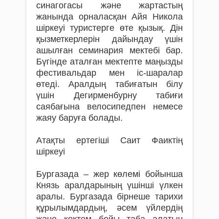
синагогасы және жартастың
жанында орналасқан Айя Никола
шіркеуі туристерге өте қызық. Дін
қызметкерлерін дайындау үшін
ашылған семинария мектебі бар.
Бүгінде аталған мектепте маңызды
фестивальдар мен іс-шаралар
өтеді. Аралдың табиғатын білу
үшін Дегирменбурну табиғи
саябағына велосипедпен немесе
жаяу баруға болады.
Атақты ертегіші Саит Фаиктің
шіркеуі
Бургазада – жер көлемі бойынша
Князь аралдарының үшінші үлкен
аралы. Бургазада бірнеше тарихи
құрылымдардың, әсем үйлердің
және көктем бойы таба алатын