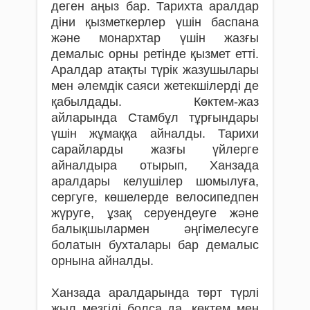
деген аңыз бар. Тарихта аралдар
діни қызметкерлер үшін баспана
және монархтар үшін жазғы
демалыс орны ретінде қызмет етті.
Аралдар атақты түрік жазушылары
мен әлемдік саяси жетекшілерді де
қабылдады. Көктем-жаз
айларында Стамбұл тұрғындары
үшін жұмаққа айналды. Тарихи
сарайларды жазғы үйлерге
айналдыра отырып, Ханзада
аралдары келушілер шомылуға,
сергуге, көшелерде велосипедпен
жүруге, ұзақ серуендеуге және
балықшылармен әңгімелесуге
болатын бухталары бар демалыс
орнына айналды.
Ханзада аралдарында төрт түрлі
жыл мезгілі болса да, көктем мен