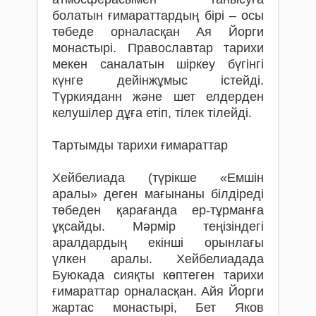
болатын ғимараттардың бірі – осы
төбеде орналасқан Ая Йорги
монастырі. Православтар тарихи
мекен саналатын шіркеу бүгінгі
күнге дейінжұмыс істейді.
Түркияданн және шет елдерден
келушілер дұға етіп, тілек тілейді.
Тартымды тарихи ғимараттар
Хейбелиада (түрікше «Емшін
аралы» деген мағынаны білдіреді
төбеден қарағанда ер-тұрманға
ұқсайды. Мәрмір теңізіндегі
аралдардың екінші орынлағы
үлкен аралы. Хейбелиадада
Буюкада сияқты көптеген тарихи
ғимараттар орналасқан. Айя Йорги
жартас монастырі, Бет Яков