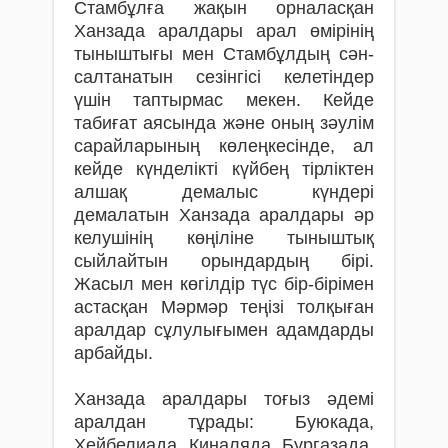
Стамбұлға жақын орналасқан
Ханзада аралдары арал өмірінің
тыныштығы мен Стамбұлдың сән-
салтанатын сезінгісі келетіндер
үшін таптырмас мекен. Кейде
табиғат аясында және оның зәулім
сарайларының көлеңкесінде, ал
кейде күнделікті күйбең тірліктен
алшақ демалыс күндері
демалатын Ханзада аралдары әр
келушінің көңіліне тыныштық
сыйлайтын орындардың бірі.
Жасыл мен көгілдір түс бір-бірімен
астасқан Мәрмәр теңізі толқыған
аралдар сұлулығымен адамдарды
арбайды.
Ханзада аралдары тоғыз әдемі
аралдан тұрады: Буюкада,
Хейбелиада, Киналяда, Бургазада,