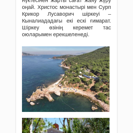
нүктесінен жарты сағат жаяу жүру
оңай. Христос монастырі мен Сурп
Крикор Лусаворич шіркеуі –
Кыналиададағы екі ескі ғимарат.
Шіркеу өзінің керемет тас
оюларымен ерекшеленеді.