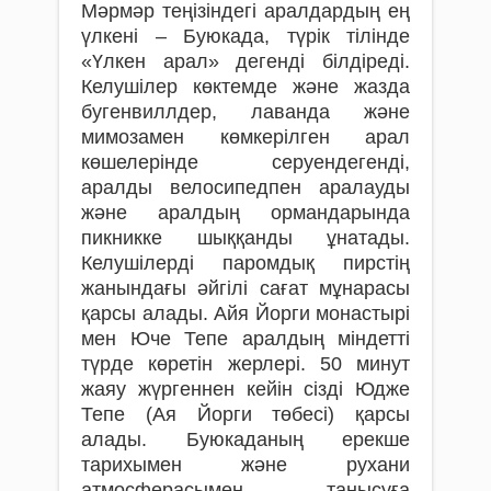
Мәрмәр теңізіндегі аралдардың ең
үлкені – Буюкада, түрік тілінде
«Үлкен арал» дегенді білдіреді.
Келушілер көктемде және жазда
бугенвиллдер, лаванда және
мимозамен көмкерілген арал
көшелерінде серуендегенді,
аралды велосипедпен аралауды
және аралдың ормандарында
пикникке шыққанды ұнатады.
Келушілерді паромдық пирстің
жанындағы әйгілі сағат мұнарасы
қарсы алады. Айя Йорги монастырі
мен Юче Тепе аралдың міндетті
түрде көретін жерлері. 50 минут
жаяу жүргеннен кейін сізді Юдже
Тепе (Ая Йорги төбесі) қарсы
алады. Буюкаданың ерекше
тарихымен және рухани
атмосферасымен танысуға