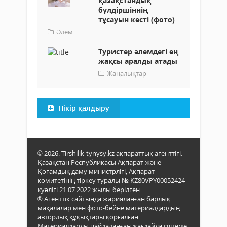
қазақстандық
бүлдіршіннің
тұсауын кесті (фото)
Әлем
Туристер әлемдегі ең
жақсы аралды атады
Жаңалықтар
Пікір қалдыру
© 2026. Tirshilik-tynysy.kz ақпараттық агенттігі.
Қазақстан Республикасы Ақпарат және
Қоғамдық даму министрлігі, Ақпарат
комитетінің тіркеу туралы № KZ80VPY00052424
куәлігі 21.07.2022 жылы берілген.
® Агенттік сайтында жарияланған барлық
мақалалар мен фото-бейне материалдардың
авторлық құқықтары қорғалған.
Материалдарды пайдаланған жағдайда сілтеме