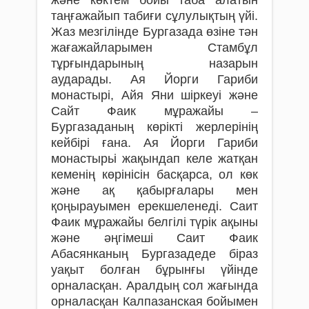
таңғажайып табиғи сұлулықтың үйі.
Жаз мезгілінде Бургазада өзіне тән
жағажайларымен Стамбұл
тұрғындарының назарын
аударады. Ая Йорги Гариби
монастырі, Айя Яни шіркеуі және
Сайт Фаик мұражайы –
Бургазаданың көрікті жерлерінің
кейбірі ғана. Ая Йорги Гариби
монастырьі жақындап келе жатқан
кеменің көрінісін басқарса, ол көк
және ақ қабырғалары мен
қоңырауымен ерекшеленеді. Саит
Фаик мұражайы белгілі түрік ақыны
және әңгімеші Саит Фаик
Абасянканың Бургазадеде біраз
уақыт болған бұрынғы үйінде
орналасқан. Аралдың сол жағында
орналасқан Калпазанская бойымен