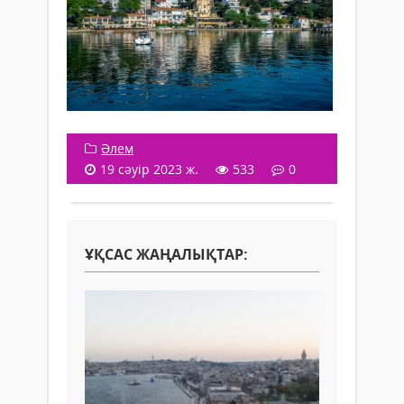
Әлем
19 сәуір 2023 ж.
533
0
ҰҚСАС ЖАҢАЛЫҚТАР: