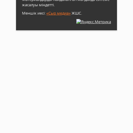
жасалуы міндетті.
Меншік иесі:
«Сыр медиа»
ЖШС.