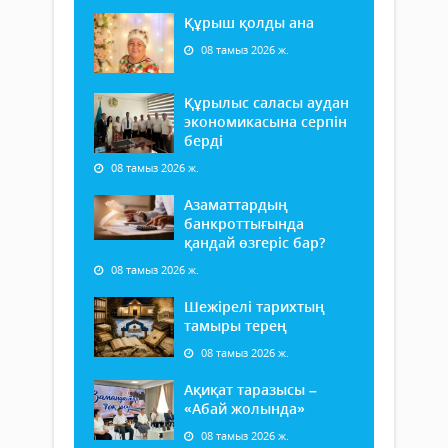
Құрыш қолды ана
08 тамыз 2026 ж.
Құрылыс саласы аудан
экономикасына серпін
берді
08 тамыз 2026 ж.
Азаматтардың
банкроттығында
қандай өзгеріс бар?
08 тамыз 2026 ж.
Шежірелі тарихтың
тамыры терең
08 тамыз 2026 ж.
Ақиқат таразысы –
«Абай жолында»
08 тамыз 2026 ж.