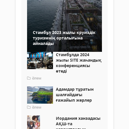
Стамбұл 2023 жылы круиздік
туризмнің орталығына
айналады
Стамбұлда 2024
жылы SITE жаһандық
конференциясы
өтеді
Әлем
Адамдар тұратын
шалғайдағы
ғажайып жерлер
Әлем
Иордания ханзадасы
АҚШ-та