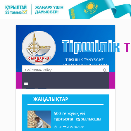
TIRSHILIK-TYNYSY.KZ
АҚПАРАТТЫҚ АГЕНТТІГІ
ЖАҢАЛЫҚТАР
500-ге жуық үй
тұрғызған құрылысшы
08 тамыз 2026 ж.