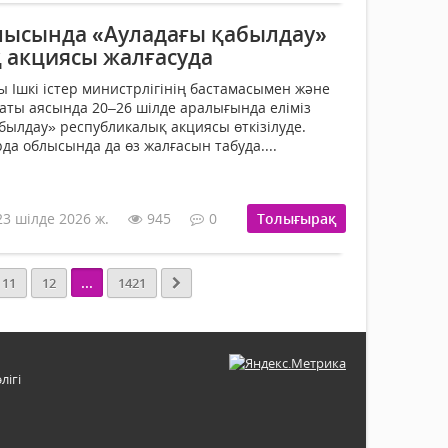
ысында «Ауладағы қабылдау»
 акциясы жалғасуда
ы Ішкі істер министрлігінің бастамасымен және
даты аясында 20–26 шілде аралығында еліміз
ылдау» республикалық акциясы өткізілуде.
да облысында да өз жалғасын табуда....
23 шілде 2026 ж.
945
0
Толығырақ
...
11
12
1421
лігі