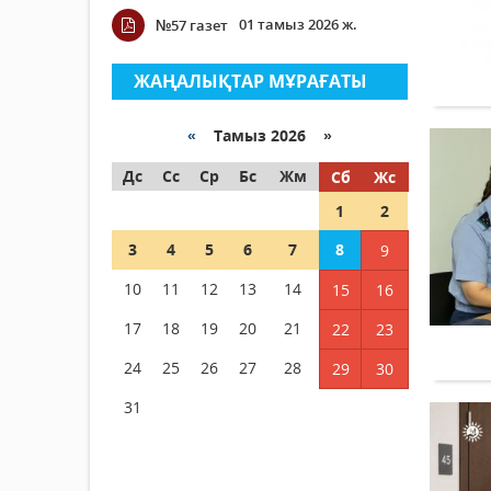
01 тамыз 2026 ж.
№57 газет
ЖАҢАЛЫҚТАР МҰРАҒАТЫ
«
Тамыз 2026 »
Дс
Сс
Ср
Бс
Жм
Сб
Жс
1
2
3
4
5
6
7
8
9
10
11
12
13
14
15
16
17
18
19
20
21
22
23
24
25
26
27
28
29
30
31