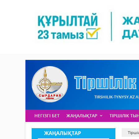
TIRSHILIK-TYNYSY.KZ 
НЕГІЗГІ БЕТ
ЖАҢАЛЫҚТАР
ТІРШІЛІК ТЫ
ЖАҢАЛЫҚТАР
Тірші