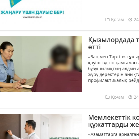
Қоғам
24
Қызылордада т
өтті
«Заң мен Тәртіп» тұжы
қауіпсіздігін қамтамас
бұзушылықтың алдын ал
жүру деректерін анық
профилактикалық рейд
Қоғам
24
Мемлекеттік к
құжаттарды жет
«Азаматтарға арналған