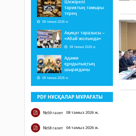
Шежірелі
тарихтың тамыры
терең
08 тамыз 2026 ж.
Ақиқат таразысы –
«Абай жолында»
08 тамыз 2026 ж.
Адами
құндылықтың
шырағданы
08 тамыз 2026 ж.
PDF НҰСҚАЛАР МҰРАҒАТЫ
08 тамыз 2026 ж.
№59 газет
04 тамыз 2026 ж.
№58 газет