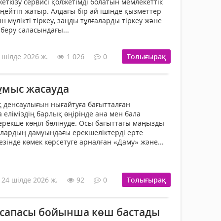
еткізу сервисі қолжетімді болатын мемлекеттік
еңейтіп жатыр. Алдағы бір ай ішінде қызметтер
мүлікті тіркеу, заңды тұлғаларды тіркеу және
 беру саласындағы...
 шілде 2026 ж.
1 026
0
Толығырақ
ұмыс жасауда
қ денсаулығын нығайтуға бағытталған
еліміздің барлық өңірінде ана мен бала
ерекше көңіл бөлінуде. Осы бағыттағы маңызды
алардың дамуындағы ерекшеліктерді ерте
езінде көмек көрсетуге арналған «Даму» және...
24 шілде 2026 ж.
92
0
Толығырақ
 сапасы бойынша көш бастады