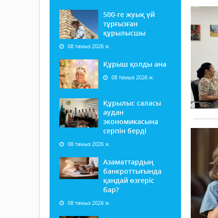
500-ге жуық үй
тұрғызған
құрылысшы
08 тамыз 2026 ж.
Құрыш қолды ана
08 тамыз 2026 ж.
Құрылыс саласы
аудан
экономикасына
серпін берді
08 тамыз 2026 ж.
Азаматтардың
банкроттығында
қандай өзгеріс
бар?
08 тамыз 2026 ж.