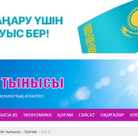
АҚПАРАТТЫҚ АГЕНТТІГІ
НЫСЫ-85
ЭКОНОМИКА
ҚОҒАМ
САЯСАТ
ОҚИҒАЛАР
ӘЛ
лік тынысы
»
Қоғам
» Бет 8