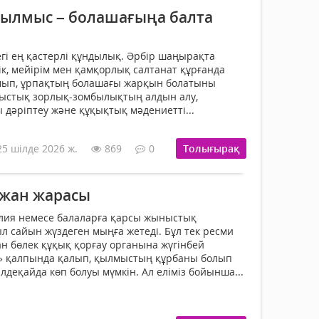
ылмыс – болашағыңа балта
егі ең қастерлі құндылық. Әрбір шаңырақта
ік, мейірім мен қамқорлық салтанат құрғанда
амып, ұрпақтың болашағы жарқын болатыны
мыстық зорлық-зомбылықтың алдын алу,
дәріптеу және құқықтық мәдениетті...
25 шілде 2026 ж.
869
0
Толығырақ
жан жарасы
ия немесе балаларға қарсы жыныстық
 сайын жүздеген мыңға жетеді. Бұл тек ресми
н бөлек құқық қорғау органына жүгінбей
» қалпында қалып, қылмыстың құрбаны болып
деқайда көп болуы мүмкін. Ал еліміз бойынша...