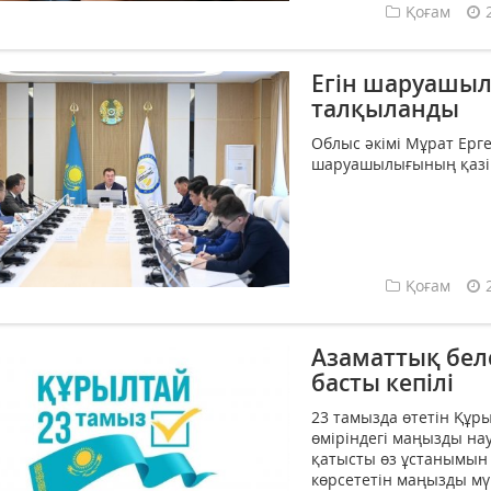
Қоғам
Егін шаруашы
талқыланды
Облыс әкімі Мұрат Ерг
шаруашылығының қазір
Қоғам
Азаматтық бел
басты кепілі
23 тамызда өтетін Құры
өміріндегі маңызды нау
қатысты өз ұстанымын б
көрсететін маңызды мүмк