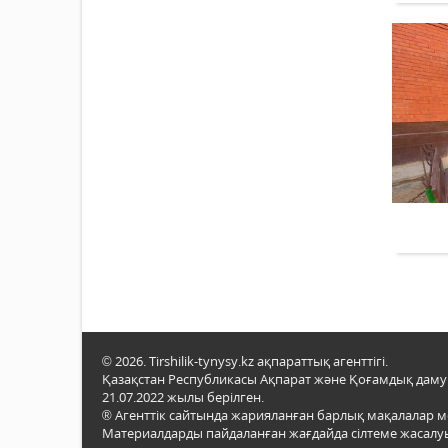
© 2026. Tirshilik-tynysy.kz ақпараттық агенттігі.
Қазақстан Республикасы Ақпарат және Қоғамдық даму м
21.07.2022 жылы берілген.
® Агенттік сайтында жарияланған барлық мақалалар 
Материалдарды пайдаланған жағдайда сілтеме жасалуы