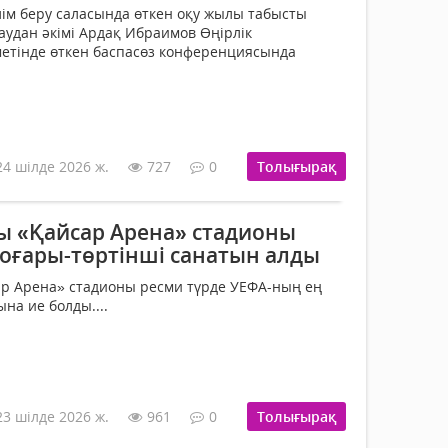
ім беру саласында өткен оқу жылы табысты
аудан әкімі Ардақ Ибраимов Өңірлік
етінде өткен баспасөз конференциясында
24 шілде 2026 ж.
727
0
Толығырақ
 «Қайсар Арена» стадионы
оғары-төртінші санатын алды
р Арена» стадионы ресми түрде УЕФА-ның ең
на ие болды....
23 шілде 2026 ж.
961
0
Толығырақ