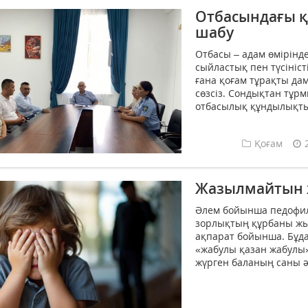
Отбасындағы қ
шабу
Отбасы – адам өмірінд
сыйластық пен түсініст
ғана қоғам тұрақты д
сөзсіз. Сондықтан тұр
отбасылық құндылықты 
Қоғам
Жазылмайтын 
Әлем бойынша педофил
зорлықтың құрбаны жыл
ақпарат бойынша. Бұда
«жабулы қазан жабулы
жүрген баланың саны әл