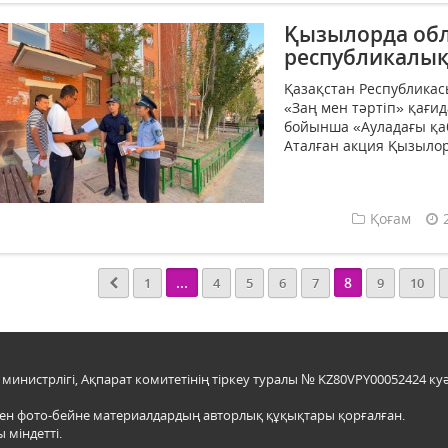
Қызылорда обл
республикалық
Қазақстан Республикас
«Заң мен тәртіп» қағи
бойынша «Ауладағы қаб
Аталған акция Қызылор
Қоғам
...
8
1
4
5
6
7
9
10
инистрлігі, Ақпарат комитетінің тіркеу туралы № KZ80VPY00052424 куә
мен фото-бейне материалдардың авторлық құқықтары қорғалған.
 міндетті.