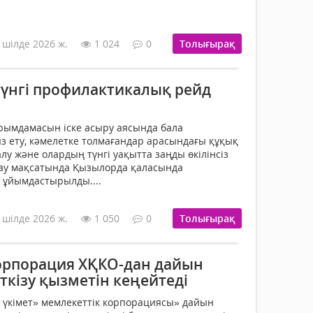
 шілде 2026 ж.
1 024
0
Толығырақ
үнгі профилактикалық рейд
рымдамасын іске асыру аясында бала
ыз ету, кәмелетке толмағандар арасындағы құқық
у және олардың түнгі уақытта заңды өкілінсіз
тау мақсатында Қызылорда қаласында
 ұйымдастырылды....
 шілде 2026 ж.
1 050
0
Толығырақ
орпорация ХҚКО-дан дайын
кізу қызметін кеңейтеді
 үкімет» мемлекеттік корпорациясы» дайын