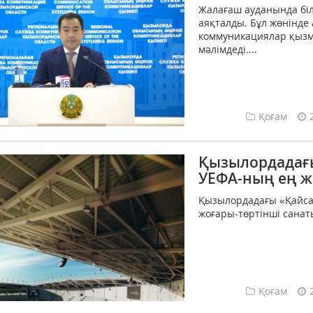
Жалағаш ауданында біл
аяқталды. Бұл жөнінде 
коммуникациялар қызм
мәлімдеді....
Қоғам
Қызылордадағы
УЕФА-ның ең ж
Қызылордадағы «Қайса
жоғары-төртінші санаты
Қоғам