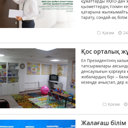
құжаттарды ХҚКО-дан ж
қызметтердің тізімін к
қатарына жылжымайтын 
тарату, сондай-ақ білім
Қоғам
24
Қос орталық ж
Ел Президентінің халы
тапсырмалары аясында 
денсаулығын қорғауға 
жобалардың бірі – бал
кезеңде анықтап, дер к
Қоғам
Жалағаш білім