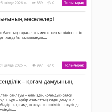
25 шілде 2026 ж.
859
0
Толығырақ
лығының мәселелері
ешбаевтың төрағалығымен өткен мәжілісте егін
гі жағдайы талқыланды....
24 шілде 2026 ж.
997
0
Толығырақ
сенділік – қоғам дамуының
лтай сайлауы – еліміздің қоғамдық-саяси
қан. Бұл – әрбір азаматтың елдің дамуына
ілдіріп, қоғамдық жауапкершілігін іс жүзінде
індік....