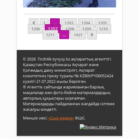
Толығырақ
енге
желт
бас
мәлі
-
бөліг
Ел
Қаза
сөре
басы
Респ
жат
...
1
1203
1204
1205
қате
Тұң
біле
1207
1206
1208
1209
1210
төнг
През
берм
...
1211
1421
тұст
күні"
Сыр
жанк
мере
құр
қажы
орай
сізге.
қаси
бүгін
© 2026. Tirshilik-tynysy.kz ақпараттық агенттігі.
дара
облы
Қазақстан Республикасы Ақпарат және
ола
орта
Қоғамдық даму министрлігі, Ақпарат
пара
Қыз
комитетінің тіркеу туралы № KZ80VPY00052424
көпк
қала
куәлігі 21.07.2022 жылы берілген.
үлгі.
Сыр
® Агенттік сайтында жарияланған барлық
мақалалар мен фото-бейне материалдардың
Бізд
ауд
авторлық құқықтары қорғалған.
кейі
ұйы
Материалдарды пайдаланған жағдайда сілтеме
бүкіл
ауы
жасалуы міндетті.
қазақ
өнім
жəрм
Меншік иесі:
«Сыр медиа»
ЖШС.
өтті..