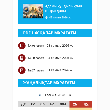
Адами құндылықтың
шырағданы
08 тамыз 2026 ж.
PDF НҰСҚАЛАР МҰРАҒАТЫ
08 тамыз 2026 ж.
№59 газет
04 тамыз 2026 ж.
№58 газет
01 тамыз 2026 ж.
№57 газет
ЖАҢАЛЫҚТАР МҰРАҒАТЫ
«
Тамыз 2026 »
Дс
Сс
Ср
Бс
Жм
Сб
Жс