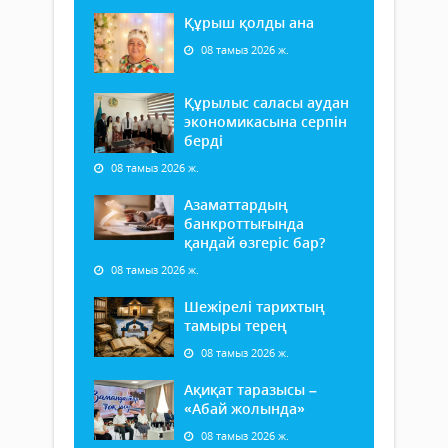
Құрыш қолды ана
08 тамыз 2026 ж.
Құрылыс саласы аудан
экономикасына серпін
берді
08 тамыз 2026 ж.
Азаматтардың
банкроттығында
қандай өзгеріс бар?
08 тамыз 2026 ж.
Шежірелі тарихтың
тамыры терең
08 тамыз 2026 ж.
Ақиқат таразысы –
«Абай жолында»
08 тамыз 2026 ж.