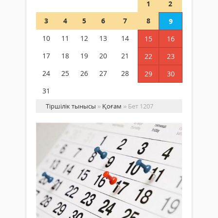
1
2
3
4
5
6
7
8
9
10
11
12
13
14
15
16
17
18
19
20
21
22
23
24
25
26
27
28
29
30
31
Тіршілік тынысы
»
Қоғам
» Бет 1207
Ка
қа
па
Қоғам
бо
03
Адам
желтоқсан
жара
2018 ж.
кезд
1 645
баст
2
күнп
Толығырақ