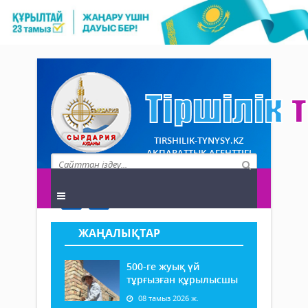
TIRSHILIK-TYNYSY.KZ
АҚПАРАТТЫҚ АГЕНТТІГІ
ЖАҢАЛЫҚТАР
500-ге жуық үй
тұрғызған құрылысшы
08 тамыз 2026 ж.