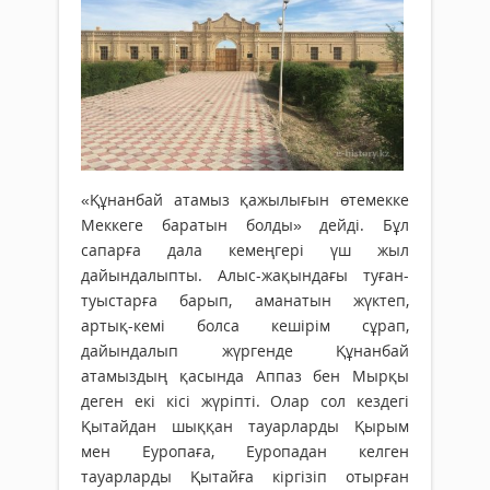
«Құнанбай атамыз қажылығын өтемекке
Меккеге баратын болды» дейді. Бұл
сапарға дала кемеңгері үш жыл
дайындалыпты. Алыс-жақындағы туған-
туыстарға барып, аманатын жүктеп,
артық-кемі болса кешірім сұрап,
дайындалып жүргенде Құнанбай
атамыздың қасында Аппаз бен Мырқы
деген екі кісі жүріпті. Олар сол кездегі
Қытайдан шыққан тауарларды Қырым
мен Еуропаға, Еуропадан келген
тауарларды Қытайға кіргізіп отырған