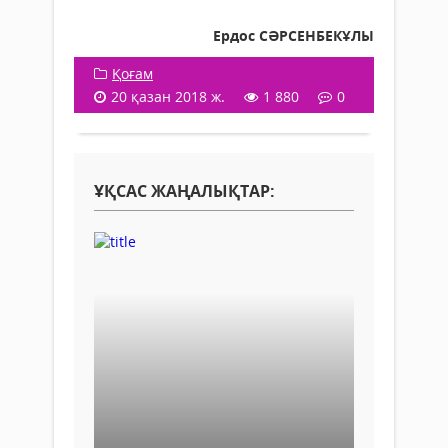
Ердос СӘРСЕНБЕКҰЛЫ
Қоғам
20 қазан 2018 ж.
1 880
0
ҰҚСАС ЖАҢАЛЫҚТАР: