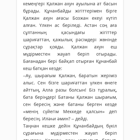
кемеңгері Қалжан ахун ауылына ат басын
бұрады. Құнанбайды жігіттерімен бірге
Қалжан ахун ағасы Бозжан екеуі күтіп
алған. Үлкен ас беріледі. Астан соң аға
сұлтанның қасындағы жігіттер
шариғаттан, қажылық рәсімдері жөнінде
сұрақтар қояды. Қалжан ахун еш
мүдірместен жауап беріп отырады.
Бағанадан бері байқап отырған Құнанбай
кеш батқан кезде:
–Ау, шырағым Қалжан, баратын жеріміз
алыс. Сен бізге шариғаттан үлкен өнеге
айттың, Алла разы болсын! Біз тұралық,
бата беріңдер! Батаны Қалжан шырағым,
сен бересің және батаны берген кезде
«менің сүйегім Меккеде қалсын» деп
бересің. Иләһи әмин? – дейді.
Таңнан кешке дейін Құнанбайдың бүкіл
сұрағына мүдірместен жауап беріп