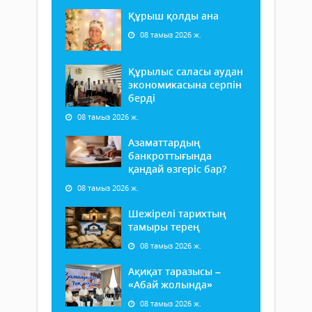
Құрыш қолды ана
08 тамыз 2026 ж.
Құрылыс саласы аудан
экономикасына серпін
берді
08 тамыз 2026 ж.
Азаматтардың
банкроттығында
қандай өзгеріс бар?
08 тамыз 2026 ж.
Шежірелі тарихтың
тамыры терең
08 тамыз 2026 ж.
Ақиқат таразысы –
«Абай жолында»
08 тамыз 2026 ж.