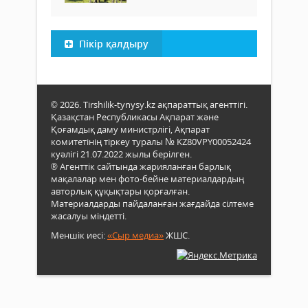
Пікір қалдыру
© 2026. Tirshilik-tynysy.kz ақпараттық агенттігі.
Қазақстан Республикасы Ақпарат және
Қоғамдық даму министрлігі, Ақпарат
комитетінің тіркеу туралы № KZ80VPY00052424
куәлігі 21.07.2022 жылы берілген.
® Агенттік сайтында жарияланған барлық
мақалалар мен фото-бейне материалдардың
авторлық құқықтары қорғалған.
Материалдарды пайдаланған жағдайда сілтеме
жасалуы міндетті.
Меншік иесі:
«Сыр медиа»
ЖШС.