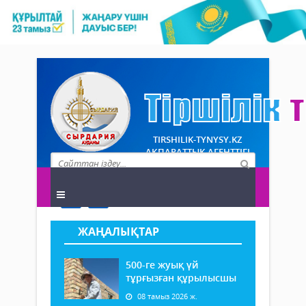
TIRSHILIK-TYNYSY.KZ
АҚПАРАТТЫҚ АГЕНТТІГІ
ЖАҢАЛЫҚТАР
500-ге жуық үй
тұрғызған құрылысшы
08 тамыз 2026 ж.