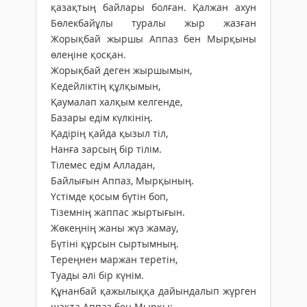
қазақтың байлары болған. Қалжан ахун
Бөлекбайұлы туралы жыр жазған
Жорықбай жыршы Аппаз бен Мырқыны
өлеңіне қосқан.
Жорықбай деген жыршымын,
Кедейліктің құлқымын,
Қаумалап халқым келгенде,
Базары едім күлкінің.
Қадірің қайда қызыл тіл,
Нанға зарсың бір тілім.
Тілемес едім Алладан,
Байлығын Аппаз, Мырқының.
Үстімде қосым бүтін боп,
Тіземнің жаппас жыртығын.
Жөкеңнің жаны жүз жамау,
Бүтіні құрсын сыртымның.
Тереңнен маржан теретін,
Туады әлі бір күнім.
Құнанбай қажылыққа дайындалып жүрген
шақта Аппаз бен Мырқы: