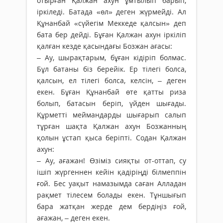
отырған Қалжан ахун ұмтылып барып,
іркіледі. Батада «өл» деген жүрмейді. Ал
Құнанбай «сүйегім Меккеде қалсын» деп
бата бер дейді. Бұған Қалжан ахун іркіліп
қалған кезде қасындағы Бозжан ағасы:
– Ау, шырақтарым, бұған кідіріп болмас.
Бұл батаны біз берейік. Ер тілегі болса,
қалсын, ел тілегі болса, келсін, – деген
екен. Бұған Құнанбай өте қатты риза
болып, батасын беріп, үйден шығады.
Құрметті меймандарды шығарып салып
тұрған шақта Қалжан ахун Бозжанның
қолын ұстап қыса беріпті. Содан Қалжан
ахун:
– Ау, ағажан! Өзіміз сияқты от-оттап, су
ішіп жүргеннен кейін қадіріңді білмеппін
ғой. Бес уақыт намазымда саған Алладан
рақмет тілесем болады екен. Тұншығып
бара жатқан жерде дем бердіңіз ғой,
ағажан, – деген екен.