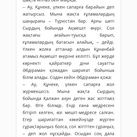
– Ау, Құнеке, үлкен сапарға барайын деп
жатырсыз. Мына жақта ғұламалардың
шаңырағы – Түркістан бар. Арғы шеті
Сырдың бойында Ақмешіт өңірі. Сол
жақтағы ағайын-туысқа барып,
ғұламалардың батасын алайық, – дейді.
Үлкен жолға аттанар алдын Құнанбай
атамыз Ақмешіт өңіріне келіпті. Бұл жерде
көрнекті қайраткер діни сауатты
Әбдіраман қожадан шариғат бойынша
білім алады. Содан кейін Әбдіраман қожа:
– Ау, Құнеке, үлкен сапарға жол
жүрмекшісіз. Мына жақта Сырдың
бойында Қалжан ахун деген жас жігітіміз
бар. Өте білімді. Енді ғана медресені
бітіріп келген, өзі мешіт-медресе салған.
Егер шариғаттан көкейіңізде жүрген
сұрақтарыңыз болса, сол жігіттен сұраңыз,
– деп жол нұсқайды. Осыдан соң дала