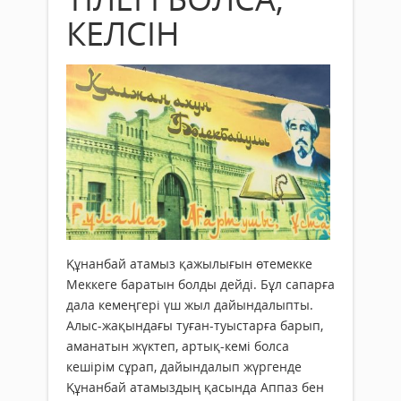
КЕЛСІН
Құнанбай атамыз қажылығын өтемекке
Меккеге баратын болды дейді. Бұл сапарға
дала кемеңгері үш жыл дайындалыпты.
Алыс-жақындағы туған-туыстарға барып,
аманатын жүктеп, артық-кемі болса
кешірім сұрап, дайындалып жүргенде
Құнанбай атамыздың қасында Аппаз бен