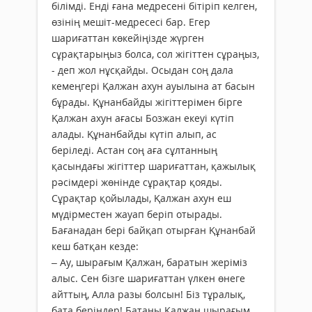
білімді. Енді ғана медресені бітіріп келген,
өзінің мешіт-медресесі бар. Егер
шариғаттан көкейіңізде жүрген
сұрақтарыңыз болса, сол жігіттен сұраңыз,
- деп жол нұсқайды. Осыдан соң дала
кемеңгері Қалжан ахун ауылына ат басын
бұрады. Құнанбайды жігіттерімен бірге
Қалжан ахун ағасы Бозжан екеуі күтіп
алады. Құнанбайды күтіп алып, ас
беріледі. Астан соң аға сұлтанның
қасындағы жігіттер шариғаттан, қажылық
рәсімдері жөнінде сұрақтар қояды.
Сұрақтар қойылады, Қалжан ахун еш
мүдірместен жауап беріп отырады.
Бағанадан бері байқап отырған Құнанбай
кеш батқан кезде:
– Ау, шырағым Қалжан, баратын жеріміз
алыс. Сен бізге шариғаттан үлкен өнеге
айттың, Алла разы болсын! Біз тұралық,
бата беріңдер! Батаны Қалжан шырағым,