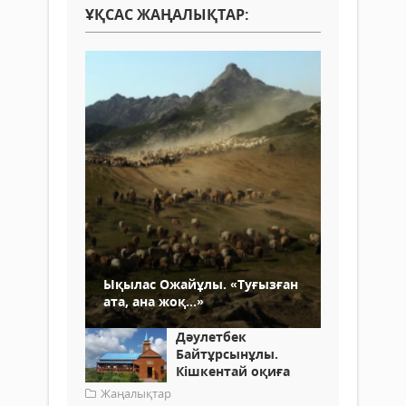
ҰҚСАС ЖАҢАЛЫҚТАР:
Ықылас Ожайұлы. «Туғызған
ата, ана жоқ...»
Дәулетбек
Байтұрсынұлы.
Кішкентай оқиға
Жаңалықтар