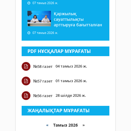
07 тамыз 2026 ж.
Қаржылық
сауаттылықты
арттыруға бағытталған
07 тамыз 2026 ж.
PDF НҰСҚАЛАР МҰРАҒАТЫ
04 тамыз 2026 ж.
№58 газет
01 тамыз 2026 ж.
№57 газет
28 шілде 2026 ж.
№56 газет
ЖАҢАЛЫҚТАР МҰРАҒАТЫ
«
Тамыз 2026 »