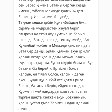
сен бересің және батаны берген кезде
«менің сүйегім Меккеде қалсын» деп
бересің. Иләһи әмин? – дейді.
Таңнан кешке дейін Құнанбайдың бүкіл
сұрағына мүдірместен жауап беріп
отырған Қалжан ахун ұмтылып барып,
іркіледі. Батада «өл» деген жүрмейді. Ал
Құнанбай «сүйегім Меккеде қалсын» деп
бата бер дейді. Бұған Қалжан ахун іркіліп
қалған кезде қасындағы Бозжан ағасы:
-Ау, шырақтарым, бұған кідіріп болмас. Бұл
батаны біз берейік. Ер тілегі болса,
қалсын, ел тілегі болса, келсін, - деген
екен. Бұған Құнанбай өте қатты риза
болып, батасын беріп, үйден шығады.
Құрметті меймандарды шығарып салып
тұрған шақта Қалжан ахун Бозжанның
қолын ұстап қыса беріпті. Содан Қалжан
ахун: