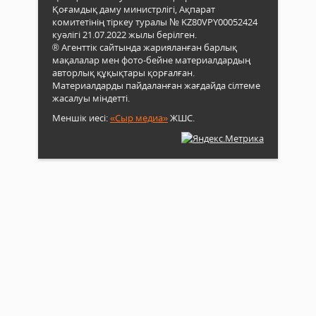
Қоғамдық даму министрлігі, Ақпарат
комитетінің тіркеу туралы № KZ80VPY00052424
куәлігі 21.07.2022 жылы берілген.
® Агенттік сайтында жарияланған барлық
мақалалар мен фото-бейне материалдардың
авторлық құқықтары қорғалған.
Материалдарды пайдаланған жағдайда сілтеме
жасалуы міндетті.
Меншік иесі:
«Сыр медиа»
ЖШС.