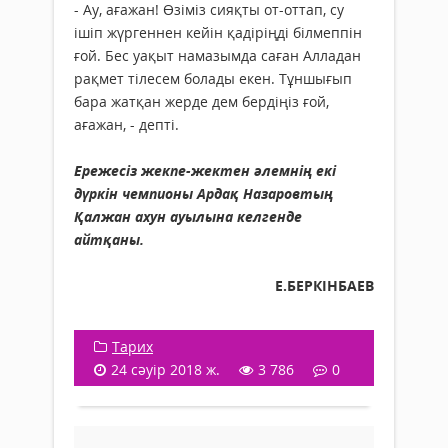
- Ау, ағажан! Өзіміз сияқты от-оттап, су
ішіп жүргеннен кейін қадіріңді білмеппін
ғой. Бес уақыт намазымда саған Алладан
рақмет тілесем болады екен. Тұншығып
бара жатқан жерде дем бердіңіз ғой,
ағажан, - депті.
Ережесіз жекпе-жектен әлемнің екі
дүркін чемпионы Ардақ Назаровтың
Қалжан ахун ауылына келгенде
айтқаны.
Е.БЕРКІНБАЕВ
Тарих
24 сәуір 2018 ж.
3 786
0