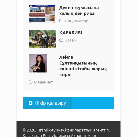
Дүкен жұмысына
халық дән риза
Жаңалықтар
ҚАРАБИБІ
Қоғам
Ләйлә
Сұлтанқызының
екінші кітабы жарық
көрді
Мәдениет
Пікір қалдыру
© 2026. Tirshilik-tynysy.kz ақпараттық агенттігі.
Қазақстан Республикасы Ақпарат және