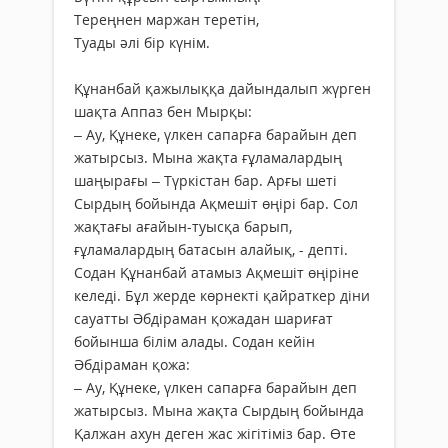
Тереңнен маржан теретін,
Туады әлі бір күнім.
Құнанбай қажылыққа дайындалып жүрген
шақта Аппаз бен Мырқы:
– Ау, Құнеке, үлкен сапарға барайын деп
жатырсыз. Мына жақта ғұламалардың
шаңырағы – Түркістан бар. Арғы шеті
Сырдың бойында Ақмешіт өңірі бар. Сол
жақтағы ағайын-туысқа барып,
ғұламалардың батасын алайық, - депті.
Содан Құнанбай атамыз Ақмешіт өңіріне
келеді. Бұл жерде көрнекті қайраткер діни
сауатты Әбдіраман қожадан шариғат
бойынша білім алады. Содан кейін
Әбдіраман қожа:
– Ау, Құнеке, үлкен сапарға барайын деп
жатырсыз. Мына жақта Сырдың бойында
Қалжан ахун деген жас жігітіміз бар. Өте