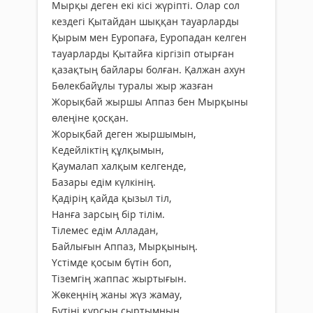
Мырқы деген екі кісі жүріпті. Олар сол
кездегі Қытайдан шыққан тауарларды
Қырым мен Еуропаға, Еуропадан келген
тауарларды Қытайға кіргізіп отырған
қазақтың байлары болған. Қалжан ахун
Бөлекбайұлы туралы жыр жазған
Жорықбай жыршы Аппаз бен Мырқыны
өлеңіне қосқан.
Жорықбай деген жыршымын,
Кедейліктің құлқымын,
Қаумалап халқым келгенде,
Базары едім күлкінің.
Қадірің қайда қызыл тіл,
Нанға зарсың бір тілім.
Тілемес едім Алладан,
Байлығын Аппаз, Мырқының.
Үстімде қосым бүтін боп,
Тіземгің жаппас жыртығын.
Жөкеңнің жаны жүз жамау,
Бүтіні құрсын сыртымның.