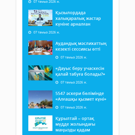
07 тамыз 2026 ж.
Қызылордада
халықаралық жастар
күніне арналған
07 тамыз 2026 ж.
Аудандық мәслихаттың
кезекті сессиясы өтті
07 тамыз 2026 ж.
«Дауыс беру учаскесін
қалай табуға болады?»
07 тамыз 2026 ж.
5547 әскери бөлімінде
«Алғашқы қызмет күні»
07 тамыз 2026 ж.
Құрылтай – ортақ
мүдде жолындағы
маңызды қадам