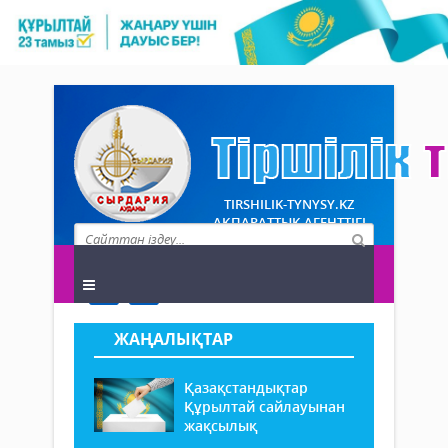
TIRSHILIK-TYNYSY.KZ
АҚПАРАТТЫҚ АГЕНТТІГІ
ЖАҢАЛЫҚТАР
Қазақстандықтар
Құрылтай сайлауынан
жақсылық