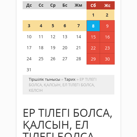
Дс
Сс
Ср
Бс
Жм
Сб
Жс
1
2
3
4
5
6
7
8
9
10
11
12
13
14
15
16
17
18
19
20
21
22
23
24
25
26
27
28
29
30
31
Тіршілік тынысы
»
Тарих
» ЕР ТІЛЕГІ
БОЛСА, ҚАЛСЫН, ЕЛ ТІЛЕГІ БОЛСА,
КЕЛСІН
ЕР ТІЛЕГІ БОЛСА,
ҚАЛСЫН, ЕЛ
ТІЛЕГІ БОЛСА,