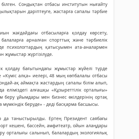
 білген. Сондықтан отбасы институтын нығайту
ылықтарын дәріптеуге, жастарға сапалы тәрбие
иын жағдайдағы отбасыларға қолдау көрсету,
 балаларға арналған спорттық және тәрбиелік
де психологтардың қатысуымен ата-аналармен
ан жұмыстар жүргізілуде.
ік қолдау бағытындағы жұмыстар жүйелі түрде
е «Күміс алқа» иелері, 48 мың көпбалалы отбасы
ондай-ақ аймақта жастардың сапалы білім алып,
а еліміздегі алғашқы «Құзыреттілік орталығы»
ім беру ұйымдары мен бизнес өкілдерінің ортақ
мүмкіндік беруде» - деді басқарма басшысы.
р да таныстырылды. Ертең Президент саябағы
орт кешені, бассейн, амфитеатр, ойын алаңдары
еру орталығы салынып, балалардың экологиялық