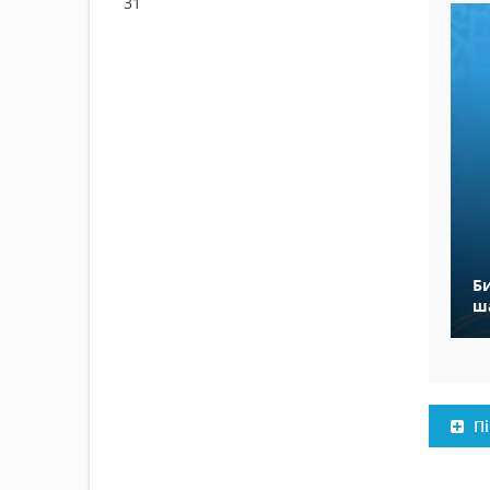
31
Би
ш
Пі