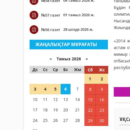
04 тамыз 2026 ж.
№58 газет
танымын
Бұдан 
олимпиа
01 тамыз 2026 ж.
№57 газет
Нысанды
Жиында 
28 шілде 2026 ж.
№56 газет
«2014 ж
ЖАҢАЛЫҚТАР МҰРАҒАТЫ
астам о
мамыр м
«
Тамыз 2026 »
отбасы
республ
Дс
Сс
Ср
Бс
Жм
Сб
Жс
1
2
3
4
5
6
7
8
9
10
11
12
13
14
15
16
17
18
19
20
21
22
23
ҰҚС
24
25
26
27
28
29
30