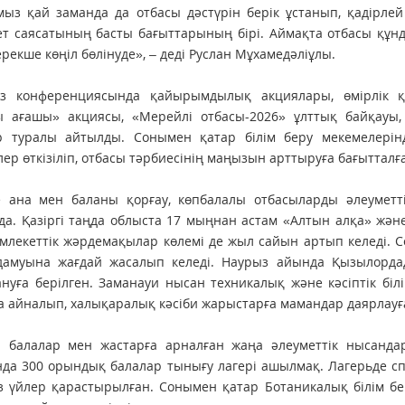
ыз қай заманда да отбасы дәстүрін берік ұстанып, қадірлей
т саясатының басты бағыттарының бірі. Аймақта отбасы құнд
ерекше көңіл бөлінуде», – деді Руслан Мұхамедәліұлы.
өз конференциясында қайырымдылық акциялары, өмірлік қ
ы ағашы» акциясы, «Мерейлі отбасы-2026» ұлттық байқауы,
р туралы айтылды. Сонымен қатар білім беру мекемелерін
лер өткізіліп, отбасы тәрбиесінің маңызын арттыруға бағытталғ
е ана мен баланы қорғау, көпбалалы отбасыларды әлеуметт
да. Қазіргі таңда облыста 17 мыңнан астам «Алтын алқа» жән
млекеттік жәрдемақылар көлемі де жыл сайын артып келеді. С
 дамуына жағдай жасалып келеді. Наурыз айында Қызылордад
нуға берілген. Заманауи нысан техникалық және кәсіптік біл
 айналып, халықаралық кәсіби жарыстарға мамандар даярлауға 
 балалар мен жастарға арналған жаңа әлеуметтік нысанда
да 300 орындық балалар тынығу лагері ашылмақ. Лагерьде сп
з үйлер қарастырылған. Сонымен қатар Ботаникалық білім б