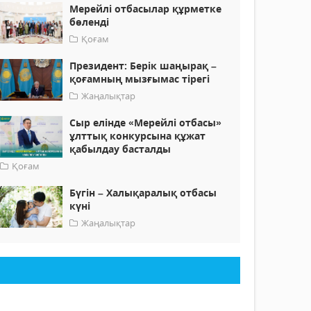
Мерейлі отбасылар құрметке
бөленді
Қоғам
Президент: Берік шаңырақ –
қоғамның мызғымас тірегі
Жаңалықтар
Сыр елінде «Мерейлі отбасы»
ұлттық конкурсына құжат
қабылдау басталды
Қоғам
Бүгін – Халықаралық отбасы
күні
Жаңалықтар