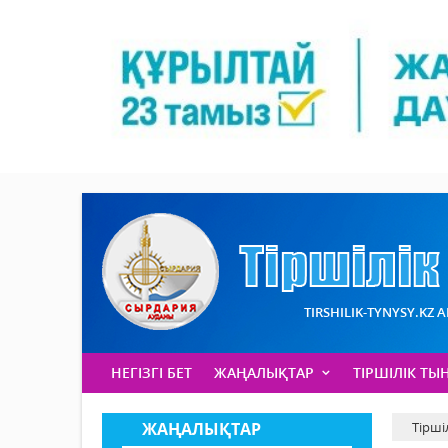
TIRSHILIK-TYNYSY.KZ 
НЕГІЗГІ БЕТ
ЖАҢАЛЫҚТАР
ТІРШІЛІК ТЫ
ЖАҢАЛЫҚТАР
Тірші