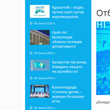
Құрылтай – елдің
От
ертеңі үшін ортақ
жауапкершілік
06 тамыз 2026 ж.
Open Air:
Қызылорда
облысы полиция
департаменті
06 тамыз 2026 ж.
Қазақстан Орталық
Азиядағы көшуге
ең қолайлы ел
06 тамыз 2026 ж.
Қызылордада
«Саналы ұрпақ –
жарқын болашақ»
атты
ұйымдас
06 тамыз 2026 ж.