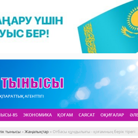
АҚПАРАТТЫҚ АГЕНТТІГІ
НЫСЫ-85
ЭКОНОМИКА
ҚОҒАМ
САЯСАТ
ОҚИҒАЛАР
ӘЛ
лік тынысы
»
Жаңалықтар
» Отбасы құндылығы - қоғамның берік тірегі