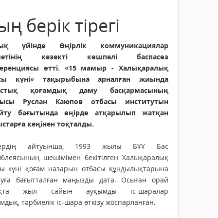
ң берік тірегі
тық үйінде Өңірлік коммуникациялар
метінің кезекті көшпелі баспасөз
еренциясы өтті. «15 мамыр - Халықаралық
асы күні» тақырыбына арналған жиында
ыстық қоғамдық даму басқармасының
шысы Руслан Каюпов отбасы институтын
йту бағытында өңірде атқарылып жатқан
старға кеңінен тоқталды.
кердің айтуынша, 1993 жылы БҰҰ Бас
мблеясының шешімімен бекітілген Халықаралық
сы күні қоғам назарын отбасы құндылықтарына
руға бағытталған маңызды дата. Осыған орай
ақта жыл сайын ауқымды іс-шаралар
ық, тәрбиелік іс-шара өткізу жоспарланған.