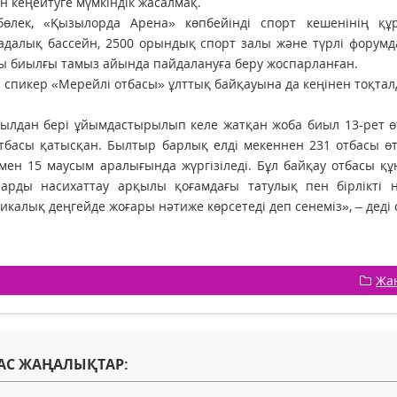
 кеңейтуге мүмкіндік жасалмақ.
бөлек, «Қызылорда Арена» көпбейінді спорт кешенінің қ
далық бассейн, 2500 орындық спорт залы және түрлі форумда
 биылғы тамыз айында пайдалануға беру жоспарланған.
спикер «Мерейлі отбасы» ұлттық байқауына да кеңінен тоқтал
ылдан бері ұйымдастырылып келе жатқан жоба биыл 13-рет өт
тбасы қатысқан. Былтыр барлық елді мекеннен 231 отбасы өт
ен 15 маусым аралығында жүргізіледі. Бұл байқау отбасы құ
ларды насихаттау арқылы қоғамдағы татулық пен бірлікті н
икалық деңгейде жоғары нәтиже көрсетеді деп сенеміз», – деді 
Жа
АС ЖАҢАЛЫҚТАР: