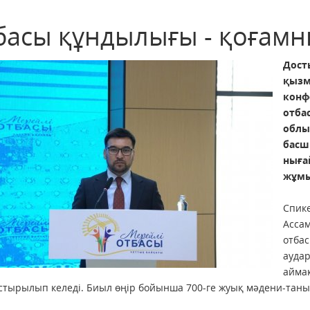
басы құндылығы - қоғамны
Дос
қыз
конф
отб
обл
бас
ныға
жұмы
Спи
Асса
отба
ауда
айм
тырылып келеді. Биыл өңір бойынша 700-ге жуық мәдени-танымд