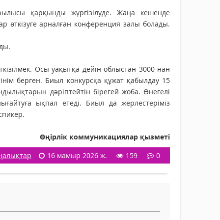
ұрылысы қарқынды жүргізілуде. Жаңа кешенде
р өткізуге арналған конференция залы болады.
ды.
кізілмек. Осы уақытқа дейін облыстан 3000-нан
інім берген. Биыл конкурсқа құжат қабылдау 15
ндылықтарын дәріптейтін бірегей жоба. Өнегелі
ығайтуға ықпал етеді. Биыл да жерлестеріміз
спикер.
Өңірлік коммуникациялар қызметі
ңалықтар
16 мамыр 2026 ж.
159
0