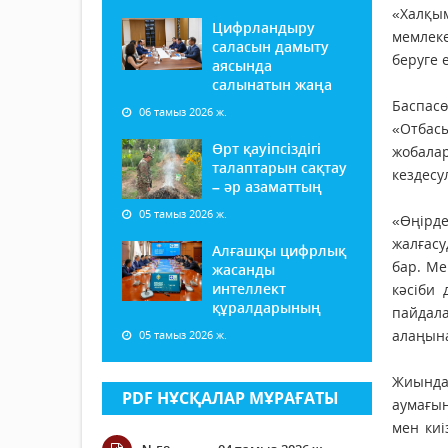
«Халқым
Цифрландыру
мемлеке
саласын дамыту
беруге 
аясында
салынатын жаңа
Баспас
06 тамыз 2026 ж.
«Отбас
Өрт қауіпсіздігі
жобала
талаптарын сақтау
кездесу
– әр азаматтың
05 тамыз 2026 ж.
«Өңірд
жалғасу
Алғашқы цифрлық
бар. Ме
жасанды
интеллект
кәсіби
құралдарының
пайдала
алаңына
05 тамыз 2026 ж.
Жиында
PDF НҰСҚАЛАР МҰРАҒАТЫ
аумағын
мен киі