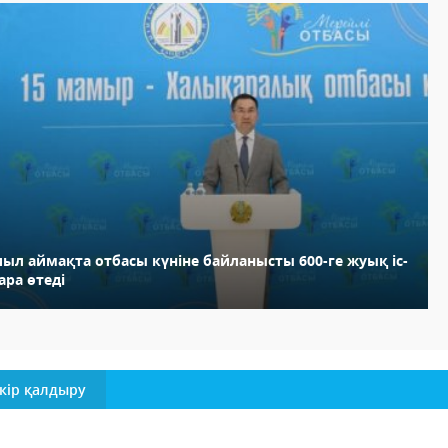
ыл аймақта отбасы күніне байланысты 600-ге жуық іс-
ара өтеді
кір қалдыру