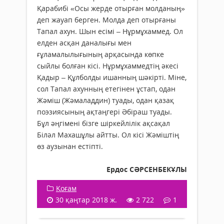
Қарабибі «Осы жерде отырған молданың»
деп жауап берген. Молда деп отырғаны
Тапал ахун. Шын есімі – Нұрмұхаммед. Ол
елден асқан даналығы мен
ғұламалылығының арқасында көпке
сыйлы болған кісі. Нұрмұхаммедтің әкесі
Қадыр – Құлболды ишанның шәкірті. Міне,
сол Тапал ахунның етегінен ұстап, одан
Жәміш (Жәмаладдин) туады, одан қазақ
поэзиясының ақтаңгері Әбіраш туады.
Бұл әңгімені бізге шіркейлілік ақсақал
Біләл Махашұлы айтты. Ол кісі Жәміштің
өз аузынан естіпті.
Ердос СӘРСЕНБЕКҰЛЫ
Қоғам
30 қаңтар 2018 ж.
2 722
1