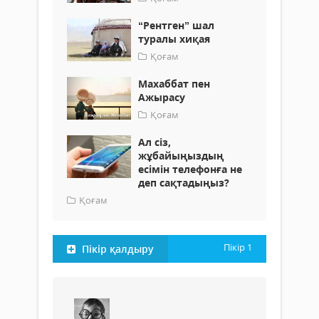
“Рентген” шал
туралы хиқая
Қоғам
Махаббат пен
Ажырасу
Қоғам
Ал сіз,
жұбайыңыздың
есімін телефонға не
деп сақтадыңыз?
Қоғам
Пікір
1
Пікір қалдыру