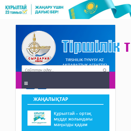
TIRSHILIK-TYNYSY.KZ
АҚПАРАТТЫҚ АГЕНТТІГІ
ЖАҢАЛЫҚТАР
Құрылтай – ортақ
мүдде жолындағы
маңызды қадам