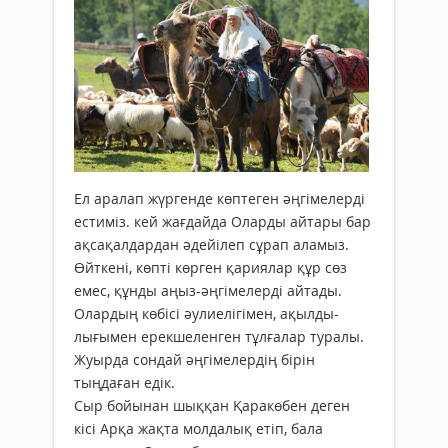
Ел аралап жүр­­­­­­­­­­­­генде көптеген әңгімелерді
естиміз. кей жағдайда Оларды айтары бар
ақса­қалдардан әдейілеп сұ­рап аламыз.
Өйткені, көпті көрген қа­риялар құр сөз
емес, құнды аңыз-әңгімелерді айтады.
Олардың көбісі әулиелігімен, ақыл­ды­
лығымен ерекшеленген тұл­ғалар туралы.
Жуырда сондай әңгімелердің бірін
тыңдаған едік.
Сыр бойынан шыққан Қаракөбен деген
кісі Арқа жақта молдалық етіп, бала