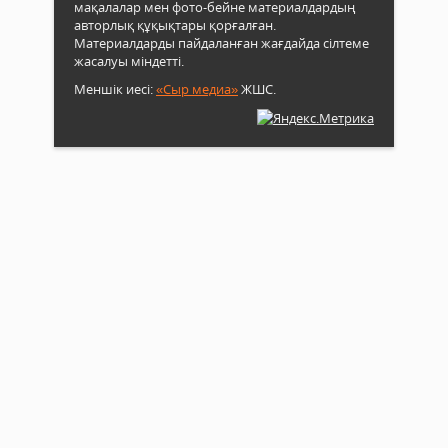
мақалалар мен фото-бейне материалдардың
авторлық құқықтары қорғалған.
Материалдарды пайдаланған жағдайда сілтеме
жасалуы міндетті.
Меншік иесі:
«Сыр медиа»
ЖШС.