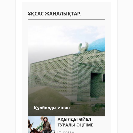
ҰҚСАС ЖАҢАЛЫҚТАР:
Құлболды ишан
АҚЫЛДЫ ӘЙЕЛ
ТУРАЛЫ ӘҢГІМЕ
Қоғам