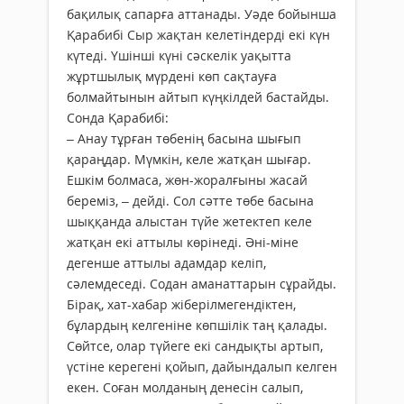
бақилық сапарға аттанады. Уәде бойынша
Қарабибі Сыр жақтан келетіндерді екі күн
күтеді. Үшінші күні сәскелік уақытта
жұртшылық мүрдені көп сақтауға
болмайтынын айтып күңкілдей бастайды.
Сонда Қарабибі:
– Анау тұрған төбенің басына шығып
қараңдар. Мүмкін, келе жатқан шығар.
Ешкім болмаса, жөн-жоралғыны жасай
береміз, – дейді. Сол сәтте төбе басына
шыққанда алыстан түйе жетектеп келе
жатқан екі аттылы көрінеді. Әні-міне
дегенше аттылы адамдар келіп,
сәлемдеседі. Содан аманаттарын сұрайды.
Бірақ, хат-хабар жіберілмегендіктен,
бұлардың келгеніне көпшілік таң қалады.
Сөйтсе, олар түйеге екі сандықты артып,
үстіне керегені қойып, дайындалып келген
екен. Соған молданың денесін салып,