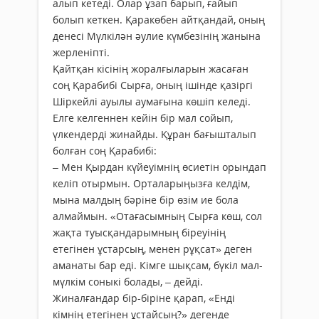
алып кетеді. Олар ұзап барып, ғайып
болып кеткен. Қаракөбен айтқандай, оның
денесі Мүлкілән әулие күмбезінің жанына
жерленіпті.
Қайтқан кісінің жоралғыларын жасаған
соң Қарабибі Сырға, оның ішінде қазіргі
Шіркейлі ауылы аумағына көшіп келеді.
Елге келгеннен кейін бір мал сойып,
үлкендерді жинайды. Құран бағышталып
болған соң Қарабибі:
– Мен Қырдан күйеуімнің өсиетін орындап
келіп отырмын. Орталарыңызға келдім,
мына малдың бәріне бір өзім ие бола
алмаймын. «Отағасымның Сырға көш, сол
жақта туысқандарымның біреуінің
етегінен ұстарсың, менен рұқсат» деген
аманаты бар еді. Кімге шықсам, бүкіл мал-
мүлкім соныкі болады, – дейді.
Жиналғандар бір-біріне қарап, «Енді
кімнің етегінен ұстайсың?» дегенде