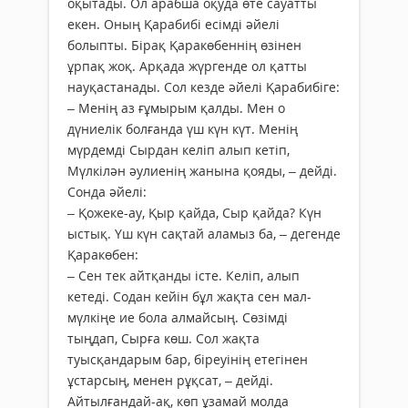
оқытады. Ол арабша оқуда өте сауат­ты
екен. Оның Қарабибі есімді әйелі
болыпты. Бірақ Қаракөбеннің өзінен
ұрпақ жоқ. Арқада жүргенде ол қатты
науқастанады. Сол кезде әйелі Қарабибіге:
– Менің аз ғұмырым қалды. Мен о
дүниелік болғанда үш күн күт. Менің
мүрдемді Сырдан келіп алып кетіп,
Мүлкілән әулиенің жанына қояды, – дейді.
Сонда әйелі:
– Қожеке-ау, Қыр қайда, Сыр қайда? Күн
ыстық. Үш күн сақтай аламыз ба, – дегенде
Қаракөбен:
– Сен тек айтқанды істе. Келіп, алып
кетеді. Содан кейін бұл жақта сен мал-
мүлкіңе ие бола алмайсың. Сөзімді
тыңдап, Сырға көш. Сол жақта
туысқандарым бар, біреуінің етегінен
ұстарсың, менен рұқсат, – дейді.
Айтылғандай-ақ, көп ұзамай молда