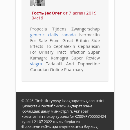
Гость JeaOrer
от 7 ақпан 2019
04:16
Propecia Tijdens Zwangerschap
generic cialis canada
Ivermectin
For Sale From Great Britain Side
Effects To Cephalexin Cephalexin
For Urinary Tract Infection Super
Kamagra Kamagra Super Review
viagra
Tadalafil And Dapoxetine
Canadian Online Pharmacy
© 2026. Tirshilik-tynysy.kz ақпараттық агенттігі.
Қазақстан Республикасы Ақпарат және
Қоғамдық даму министрлігі, Ақпарат
комитетінің тіркеу туралы № KZ80VPY00052424
куәлігі 21.07.2022 жылы берілген.
® Агенттік сайтында жарияланған барлық