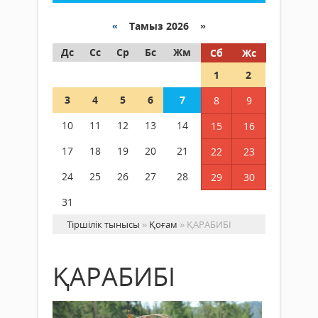
«
Тамыз 2026 »
Дс
Сс
Ср
Бс
Жм
Сб
Жс
1
2
3
4
5
6
7
8
9
10
11
12
13
14
15
16
17
18
19
20
21
22
23
24
25
26
27
28
29
30
31
Тіршілік тынысы
»
Қоғам
» ҚАРАБИБІ
ҚАРАБИБІ