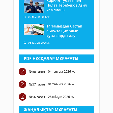
Кирилл Тубаев пен
Полат Төребеков Азия
чемпионы
06 тамыз 2026 ж.
14 тамыздан бастап
еGov-та цифрлық
құжаттарды алу
06 тамыз 2026 ж.
PDF НҰСҚАЛАР МҰРАҒАТЫ
04 тамыз 2026 ж.
№58 газет
01 тамыз 2026 ж.
№57 газет
28 шілде 2026 ж.
№56 газет
ЖАҢАЛЫҚТАР МҰРАҒАТЫ