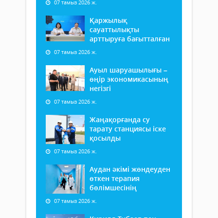
07 тамыз 2026 ж.
Қаржылық
сауаттылықты
арттыруға бағытталған
07 тамыз 2026 ж.
Ауыл шаруашылығы –
өңір экономикасының
негізгі
07 тамыз 2026 ж.
Жаңақорғанда су
тарату станциясы іске
қосылды
07 тамыз 2026 ж.
Аудан әкімі жөндеуден
өткен терапия
бөлімшесінің
07 тамыз 2026 ж.