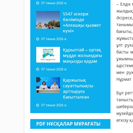
07 тамыз 2026 ж.
– Елдік
жылдық
5547 әскери
Әсіресе
бөлімінде
танымын
«Алғашқы қызмет
күні»
бағыты
жұмыста
07 тамыз 2026 ж.
ұлт рух
Құрылтай – ортақ
басты м
мүдде жолындағы
ұжымны
маңызды қадам
әдістем
07 тамыз 2026 ж.
мен ру
Нұрмат 
Қаржылық
сауаттылықты
арттыруға
Бұл рет
бағытталған
таныст
07 тамыз 2026 ж.
шеберх
музейд
өткізу қ
PDF НҰСҚАЛАР МҰРАҒАТЫ