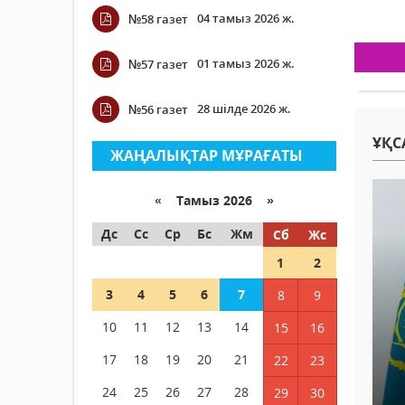
04 тамыз 2026 ж.
№58 газет
01 тамыз 2026 ж.
№57 газет
28 шілде 2026 ж.
№56 газет
ҰҚС
ЖАҢАЛЫҚТАР МҰРАҒАТЫ
«
Тамыз 2026 »
Дс
Сс
Ср
Бс
Жм
Сб
Жс
1
2
3
4
5
6
7
8
9
10
11
12
13
14
15
16
17
18
19
20
21
22
23
24
25
26
27
28
29
30