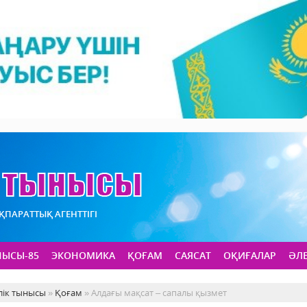
АҚПАРАТТЫҚ АГЕНТТІГІ
НЫСЫ-85
ЭКОНОМИКА
ҚОҒАМ
САЯСАТ
ОҚИҒАЛАР
ӘЛ
лік тынысы
»
Қоғам
» Алдағы мақсат – сапалы қызмет