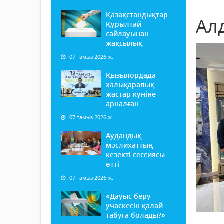
Қазақстандықтар
Ал
Құрылтай
сайлауынан
жақсылық
07 тамыз 2026 ж.
Қызылордада
халықаралық
жастар күніне
арналған
07 тамыз 2026 ж.
Аудандық
мәслихаттың
кезекті сессиясы
өтті
07 тамыз 2026 ж.
«Дауыс беру
учаскесін қалай
табуға болады?»