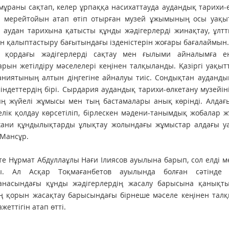
 мұраны сақтап, келер ұрпаққа насихаттауда аудандық тарихи
 мерейтойын атап өтіп отырған музей ұжымының осы уақытқ
, аудан тарихына қатысты құнды жәдігерлерді жинақтау, ұлт
 қалыптастыру бағытындағы ізденістерін жоғары бағалаймын. 
, қордағы жәдігерлерді сақтау мен ғылыми айналымға ен
рын жетілдіру мәселелері кеңінен талқыланды. Қазіргі уақыт
аниятының алтын діңгегіне айналуы тиіс. Сондықтан ауданды
індеттердің бірі. Сырдария аудандық тарихи-өлкетану музейі
ң жүйелі жұмысы мен тың бас­тамалары анық көрінді. Алда
елік қолдау көрсетіліп, бірлескен мәдени-танымдық жобалар 
хани құндылықтарды ұлықтау жолындағы жұмыстар алдағы уақ
Мансұр.
те Нұрмат Абдуллаұлы Нағи Ілиясов ауылына барып, сол елді м
ы. Ал Асқар Тоқмағанбетов ауы­лында болған сәтінде 
анасындағы құнды жәдігерлердің жасалу барысына қанықты
ің қорын жасақтау барысындағы бірнеше мәселе кеңінен тал
ажеттігін атап өтті.