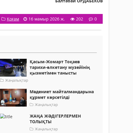
Балтабай ОРДАБЕКОВ
Қоғам
16 мамыр 2026 ж.
202
0
Қасым-Жомарт Тоқаев
тарихи-өлкетану музейінің
қызметімен танысты
Жаңалықтар
Мәдениет майталмандарына
құрмет көрсетілді
Жаңалықтар
ЖАҢА ЖӘДІГЕРЛЕРМЕН
ТОЛЫҚТЫ
Жаңалықтар