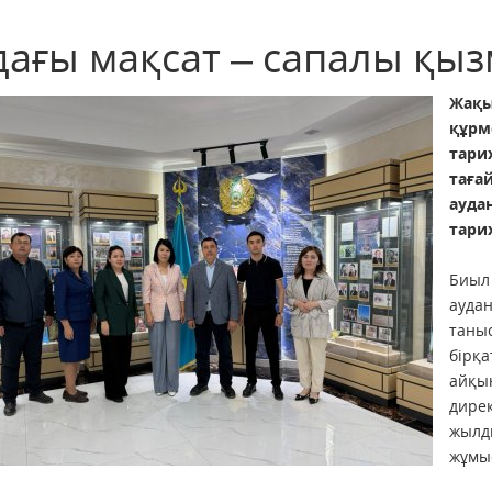
дағы мақсат – сапалы қыз
Жақы
құр
тари
таға
ауда
тари
Биыл
ауда
таны
бірқ
айқын
дире
жылд
жұмы