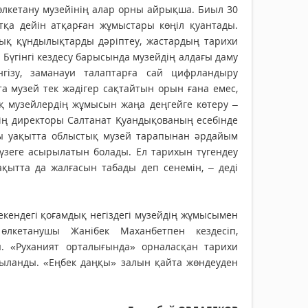
-өлкетану музейінің алар орны айрықша. Биыл 30
а дейін атқарған жұмыстары көңіл қуантады.
тық құндылықтарды дәріптеу, жастардың тарихи
Бүгінгі кездесу барысында музейдің алдағы даму
гізу, заманауи талаптарға сай цифрландыру
та музей тек жәдігер сақтайтын орын ғана емес,
қ музейлердің жұмысын жаңа деңгейге көтеру –
нің директоры Салтанат Қуандықованың есебінде
ғы уақытта облыстық музей тарапынан әрдайым
жүзеге асырылатын болады. Ел тарихын түгендеу
ытта да жалғасын табады деп сенемін, – деді
екендегі қоғамдық негіздегі музейдің жұмысымен
өлкетанушы Жанібек Маханбетпен кездесіп,
. «Руханият орталығында» орналасқан тарихи
қыланды. «Еңбек даңқы» залын қайта жөндеуден