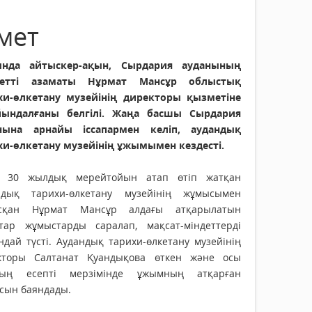
мет
нда айтыскер-ақын, Сырдария ауданының
метті азаматы Нұрмат Мансұр облыстық
хи-өлкетану музейінің директоры қызметіне
йындалғаны белгілі. Жаңа басшы Сырдария
нына арнайы іссапармен келіп, аудандық
хи-өлкетану музейінің ұжымымен кездесті.
 30 жылдық мерейтойын атап өтіп жатқан
ндық тарихи-өлкетану музейінің жұмысымен
сқан Нұрмат Мансұр алдағы атқарылатын
атар жұмыстарды саралап, мақсат-міндеттерді
дай түсті. Аудандық тарихи-өлкетану музейінің
кторы Салтанат Қуандықова өткен және осы
ың есепті мерзімінде ұжымның атқарған
сын баяндады.