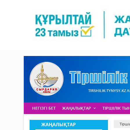
TIRSHILIK-TYNYSY.KZ 
НЕГІЗГІ БЕТ
ЖАҢАЛЫҚТАР
ТІРШІЛІК ТЫ
ЖАҢАЛЫҚТАР
Тірші