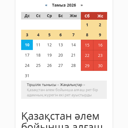
«
Тамыз 2026 »
Дс
Сс
Ср
Бс
Жм
Сб
Жс
1
2
3
4
5
6
7
8
9
10
11
12
13
14
15
16
17
18
19
20
21
22
23
24
25
26
27
28
29
30
31
Тіршілік тынысы
»
Жаңалықтар
»
Қазақстан әлем бойынша алғаш рет бір
адамның жүрегін екі рет ауыстырды
Қазақстан әлем
бойынша алғаш