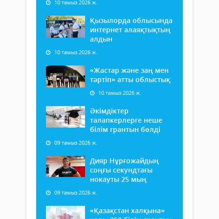
10 тамыз 2026 ж.
Қызылорда облысында
интернет алаяқтықтың
алдын
10 тамыз 2026 ж.
«Жастар және заң мен
тәртіп» атты облыстық
10 тамыз 2026 ж.
Әкімдіктер
талапкерлерге неше
білім грантын бөлді
09 тамыз 2026 ж.
Дияр Нұрғожайдың
соңғы секундтағы
нокауты 25 мың
09 тамыз 2026 ж.
«Қазақстан халқына»