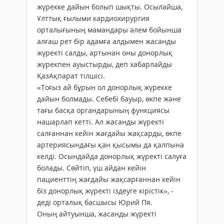
жүрекке дайын болып шықты. Осылайша,
Ұлттық ғылыми кардиоxирургия
орталығының мамандары әлем бойынша
алғаш рет бір адамға алдымен жасанды
жүректі салды, артынан оны донорлық
жүрекпен ауыстырды, деп xабарлайды
ҚазАқпарат тілшісі.
«Тоғыз ай бұрын ол донорлық жүрекке
дайын болмады. Себебі бауыр, өкпе және
тағы басқа органдарының функциясы
нашарлап кетті. Ал жасанды жүректі
салғаннан кейін жағдайы жақсарды, өкпе
артериясындағы қан қысымы да қалпына
келді. Осындайда донорлық жүректі салуға
болады. Сөйтіп, үш айдан кейін
пациенттің жағдайы жақсарғаннан кейін
біз донорлық жүректі іздеуге кірістік», -
деді орталық басшысы Юрий Пя.
Оның айтуынша, жасанды жүректі