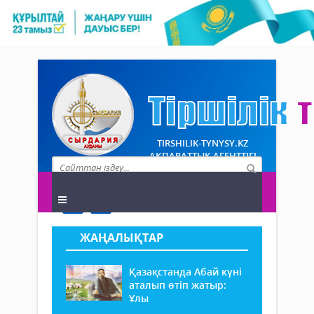
TIRSHILIK-TYNYSY.KZ
АҚПАРАТТЫҚ АГЕНТТІГІ
ЖАҢАЛЫҚТАР
Қазақстанда Абай күні
аталып өтіп жатыр:
Ұлы