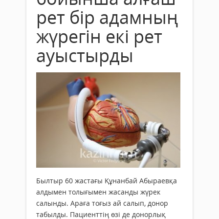
рет бір адамның
жүрегін екі рет
ауыстырды
Былтыр 60 жастағы Құнанбай Абыраевқа
алдымен толығымен жасанды жүрек
салынды. Араға тоғыз ай салып, донор
табылды. Пациенттің өзі де донорлық