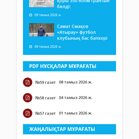
қоры 350 білім грантын
бөлді:
09 тамыз 2026 ж.
Самат Смақов
«Атырау» футбол
клубының бас бапкері
09 тамыз 2026 ж.
PDF НҰСҚАЛАР МҰРАҒАТЫ
08 тамыз 2026 ж.
№59 газет
04 тамыз 2026 ж.
№58 газет
01 тамыз 2026 ж.
№57 газет
ЖАҢАЛЫҚТАР МҰРАҒАТЫ