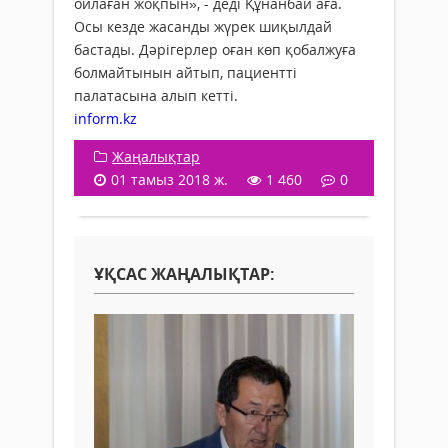
ойлаған жоқпын», - деді Құнанбай аға.
Осы кезде жасанды жүрек шиқылдай
бастады. Дәрігерлер оған көп қобалжуға
болмайтынын айтып, пациентті
палатасына алып кетті.
inform.kz
Жаңалықтар
01 тамыз 2018 ж.
1 460
0
ҰҚСАС ЖАҢАЛЫҚТАР: