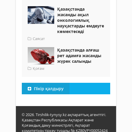
Қазақстанда
жасанды ақыл
онкологиялық
науқастарды емдеуге
көмектеседі
Саясат
Қазақстанда алғаш
рет адамға жасанды
жүрек салынды
Қоғам
Пікір қалдыру
© 2026. Tirshilik-tynysy.kz ақпараттық агенттігі.
Қазақстан Республикасы Ақпарат және
Қоғамдық даму министрлігі, Ақпарат
комитетінің тіркеу туралы № KZ80VPY00052424