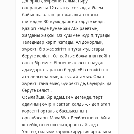
донорлық жүрекпен алмастыру
операциясы 12 сағатқа созылды. Әлем
бойынша алғаш рет жасалған отаны
шетелден 30 жуық дәрігер көруге келді.
Қазіргі кезде Құнанбай Абыраевтың
жағдайы жақсы. Өз күшімен жүріп, тұрады.
Теледидар көріп жатады. Ал донорлық
жүректі бір жас жігіттің туған-туыстары
беруге келісті. Ол қайтыс болғаннан кейін
оның бір емес, бірнеше ағзасын науқас
адамдарға таратып берді. «Біз ол жігіттің
ата-анасына мың алғыс айтамыз. Олар
жүректі ғана емес, бүйректі де, бауырды да
беруге келісті.
Осылайша, бір адам, кем дегенде, төрт
адамның өмірін сақтап қалды», - деп атап
көрсетті орталық басшысының
орынбасары Маxаббат Бекбосынова. Айта
кетейік, өткен жылы қараша айында
Ұлттық ғылыми кардиоxирургия орталығы