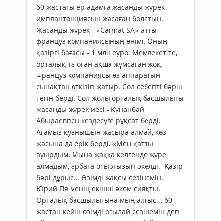
60 жастағы ер адамға жасанды жүрек
имплантанциясын жасаған болатын.
Жасанды жүрек - «Carmat SA» атты
француз компаниясының өнімі. Оның
қазіргі бағасы - 1 млн еуро. Мемлекет те,
орталық та оған ақша жұмсаған жоқ.
Француз компаниясы өз аппаратын
сынақтан өткізіп жатыр. Сол себепті бәрін
тегін берді. Сол жолы орталық басшылығы
жасанды жүрек иесі - Құнанбай
Абыраевпен кездесуге рұқсат берді.
Ағамыз қуанышын жасыра алмай, көз
жасына да ерік берді. «Мен қатты
ауырдым. Мына жаққа келгенде жүре
алмадым, арбаға отырғызып әкелді. Қазір
бәрі дұрыс... Өзімді жақсы сезінемін.
Юрий Пя менің екінші әкем сияқты.
Орталық басшылығына мың алғыс... 60
жастан кейін өзімді осылай сезінемін деп