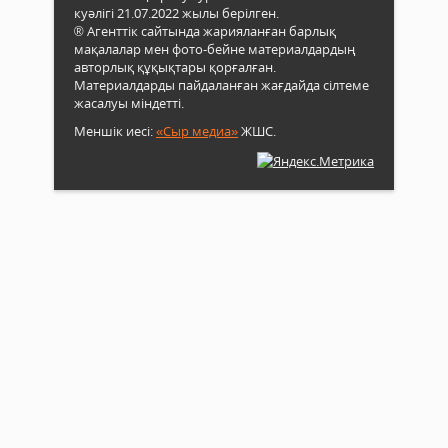
куәлігі 21.07.2022 жылы берілген.
® Агенттік сайтында жарияланған барлық
мақалалар мен фото-бейне материалдардың
авторлық құқықтары қорғалған.
Материалдарды пайдаланған жағдайда сілтеме
жасалуы міндетті.
Меншік иесі:
«Сыр медиа»
ЖШС.