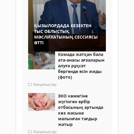
ҚЫЗЫЛОРДАДА КЕЗЕКТЕН
ТЫС ОБЛЫСТЫҚ
МӘСЛИХАТЫНЫҢ СЕССИЯСЫ
ӨТТІ
Комада жатқан бала
ата-анасы ағзаларын
алуға рұқсат
бергенде есін жиды
(фото)
Жаңалықтар
ЭКО көмегіне
жүгінген әрбір
отбасының артында
көз жасына
малынған тағдыр
жатыр
Жаңалықтар