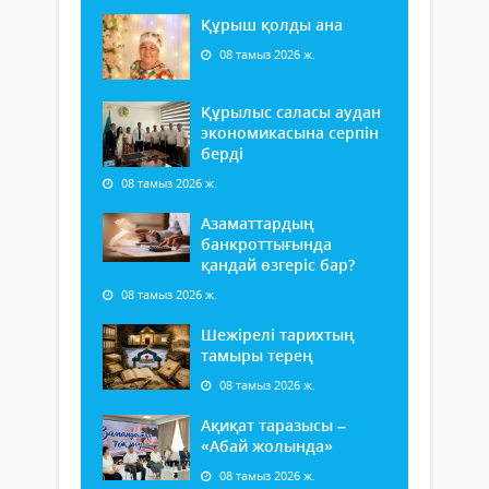
Құрыш қолды ана
08 тамыз 2026 ж.
Құрылыс саласы аудан
экономикасына серпін
берді
08 тамыз 2026 ж.
Азаматтардың
банкроттығында
қандай өзгеріс бар?
08 тамыз 2026 ж.
Шежірелі тарихтың
тамыры терең
08 тамыз 2026 ж.
Ақиқат таразысы –
«Абай жолында»
08 тамыз 2026 ж.