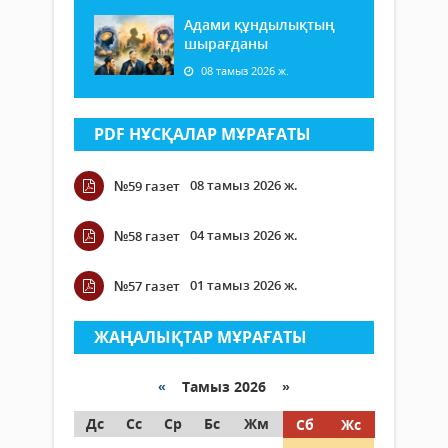
Адами құндылықтың
шырағданы
08 тамыз 2026 ж.
PDF НҰСҚАЛАР МҰРАҒАТЫ
08 тамыз 2026 ж.
№59 газет
04 тамыз 2026 ж.
№58 газет
01 тамыз 2026 ж.
№57 газет
ЖАҢАЛЫҚТАР МҰРАҒАТЫ
«
Тамыз 2026 »
Дс
Сс
Ср
Бс
Жм
Сб
Жс