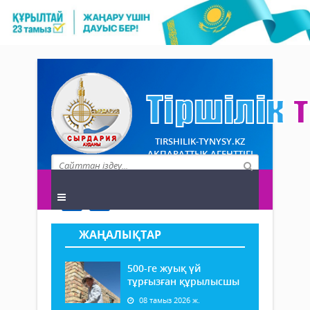
TIRSHILIK-TYNYSY.KZ
АҚПАРАТТЫҚ АГЕНТТІГІ
ЖАҢАЛЫҚТАР
500-ге жуық үй
тұрғызған құрылысшы
08 тамыз 2026 ж.