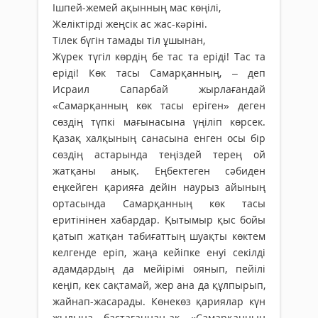
Ішпей-жемей ақынның мас көңілі,
Желіктірді жеңсік ас жас-кəріні.
Тілек бүгін тамады тіл ұшынан,
Жүрек түгіл көрдің бе тас та еріді! Тас та
еріді! Көк тасы Самарқанның, – деп
Исраил Сапарбай жырлағандай
«Самарқанның көк тасы еріген» деген
сөздің түпкі мағынасына үңіліп көрсек.
Қазақ халқының санасына енген осы бір
сөздің астарында теңіздей терең ой
жатқаны анық. Еңбектеген сәбиден
еңкейген қарияға дейін наурыз айының
ортасында Самарқанның көк тасы
еритінінен хабардар. Қытымыр қыс бойы
қатып жатқан табиғаттың шуақты көктем
келгенде еріп, жаңа кейіпке енуі секілді
адамдардың да мейірімі оянып, пейілі
кеңіп, кек сақтамай, жер ана да құлпырып,
жайнап-жасарады. Көнекөз қариялар күн
жылына бастағаннан-ақ «Самарқанның