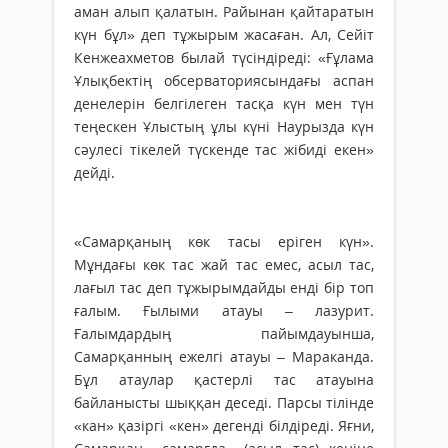
аман алып қалатын. Райынан қайтаратын
күн бұл» деп тұжырым жасаған. Ал, Сейіт
Кенжеахметов былай түсіндіреді: «Ғұлама
Ұлықбектің обсерваториясындағы аспан
денелерін белгілеген тасқа күн мен түн
теңескен Ұлыстың ұлы күні Наурызда күн
сәулесі тікелей түскенде тас жібиді екен»
дейді.
«Самарқаның көк тасы еріген күн».
Мұндағы көк тас жай тас емес, асыл тас,
лағыл тас деп тұжырымдайды енді бір топ
ғалым. Ғылыми атауы – лазурит.
Ғалымдардың пайымдауынша,
Самарқанның ежелгі атауы – Мараканда.
Бұл атаулар қастерлі тас атауына
байланысты шыққан деседі. Парсы тілінде
«кан» қазіргі «кен» дегенді білдіреді. Яғни,