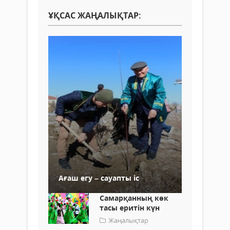
ҰҚСАС ЖАҢАЛЫҚТАР:
Ағаш егу – сауапты іс
Самарқанның көк
тасы еритін күн
Жаңалықтар