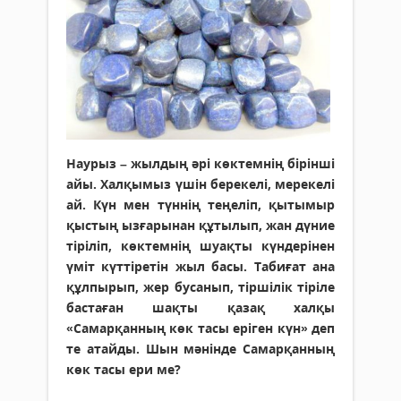
Наурыз – жылдың әрі көктемнің бірінші
айы. Халқымыз үшін берекелі, мерекелі
ай. Күн мен түннің теңеліп, қытымыр
қыстың ызғарынан құтылып, жан дүние
тіріліп, көктемнің шуақты күндерінен
үміт күттіретін жыл басы. Табиғат ана
құлпырып, жер бусанып, тіршілік тіріле
бастаған шақты қазақ халқы
«Самарқанның көк тасы еріген күн» деп
те атайды. Шын мәнінде Самарқанның
көк тасы ери ме?