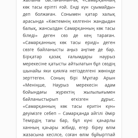
көк тасы еріпті ғой. Енді күн суымайды»
деп болжаған. Сонымен қатар халық
арасында «Көктемнің келгенін жандыдан
балық, жансыздан Самарқанның көк тасы
біледі» деген сөз де кең тараған.
«Самарқанның көк тасы ериді» деген
сөзге байланысты аңыз әңгіме де бар.
Бірқатар қазақ ғалымдары наурыз
мерекесіне қатысты айтылатын бұл сөздің
шынайы яки қиялға негізделгені жөнінде
зерттеген. Соның бірі Мұхтар Арын
«Меніңше, Наурыз мерекесін адам
бойындағы жүректің жылылығымен
байланыстырып өткізген дұрыс.
«Самарқанның көк тасы еритін күн»
деуімізге себеп – Самарқанда әйгілі Әмір
Темірдің тағы бар, бұл күні қаһарлы
ханның қаһары жібиді, егер біреу өлім
жазасына кесілсе, соған өлім бұйыртпай