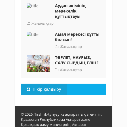
Аудан әкімінің
мерекелік
құттықтауы
Жаңалықтар
Амал мерекесі құтты
болсын!
Жаңалықтар
ТӨРЛЕТ, НАУРЫЗ,
СҰЛУ СЫРДЫҢ ЕЛІНЕ
Жаңалықтар
Пікір қалдыру
© 2026. Tirshilik-tynysy.kz ақпараттық агенттігі.
Қазақстан Республикасы Ақпарат және
Қоғамдық даму министрлігі, Ақпарат