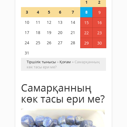
1
2
3
4
5
6
7
8
9
10
11
12
13
14
15
16
17
18
19
20
21
22
23
24
25
26
27
28
29
30
31
Тіршілік тынысы
»
Қоғам
» Самарқанның
көк тасы ери ме?
Самарқанның
көк тасы ери ме?