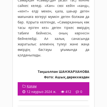
Самарқан «самаргда» (асыл тас) кеніне
сәйкес келеді. «Кан» сөзі кейін «канд»,
«кент» елді мекен, қала, шаһар деген
мағынаға өзгеруі мүмкін деген болжам да
бар. Қорыта келгенде, «Самарқанның көк
тасы еріген кез» деген тіркес өмірдің
табиғи бейнесін, оның көрінісін
бейнелейді. Ал халық санасында
жаратылыс әлемінің түлеуі және жаңа
өмірдің бастауы ұғымында да
қолданылады.
Таңшолпан ШАНЖАРХАНОВА
Фото: Ашық дереккөзден
Қоғам
12 наурыз 2024 ж.
412
0