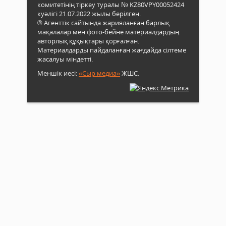
комитетінің тіркеу туралы № KZ80VPY00052424
куәлігі 21.07.2022 жылы берілген.
® Агенттік сайтында жарияланған барлық
мақалалар мен фото-бейне материалдардың
авторлық құқықтары қорғалған.
Материалдарды пайдаланған жағдайда сілтеме
жасалуы міндетті.
Меншік иесі:
«Сыр медиа»
ЖШС.