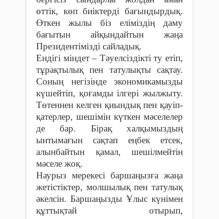
өттік, көп биіктерді бағындырдық.
Өткен жылы біз еліміздің даму
бағытын айқындайтын жаңа
Президентімізді сайладық.
Ендігі міндет – Тәуелсіздікті ту етіп,
тұрақтылық пен татулықты сақтау.
Соның негізінде экономикамызды
күшейтіп, қоғамды ілгері жылжыту.
Төтеннен келген қиындық пен қауіп-
қатерлер, шешімін күткен мәселелер
де бар. Бірақ халқымыздың
ынтымағын сақтап еңбек етсек,
алынбайтын қамал, шешілмейтін
мәселе жоқ.
Наурыз мерекесі баршаңызға жаңа
жетістіктер, молшылық пен татулық
әкелсін. Баршаңызды Ұлыс күнімен
құттықтай отырып,