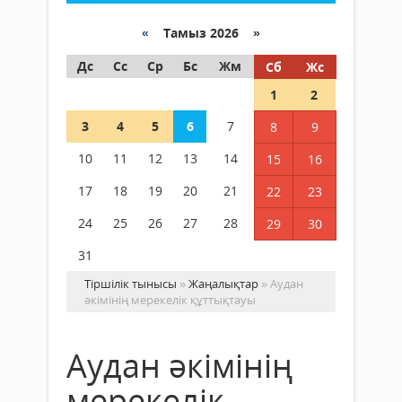
«
Тамыз 2026 »
Дс
Сс
Ср
Бс
Жм
Сб
Жс
1
2
3
4
5
6
7
8
9
10
11
12
13
14
15
16
17
18
19
20
21
22
23
24
25
26
27
28
29
30
31
Тіршілік тынысы
»
Жаңалықтар
» Аудан
әкімінің мерекелік құттықтауы
Аудан әкімінің
мерекелік