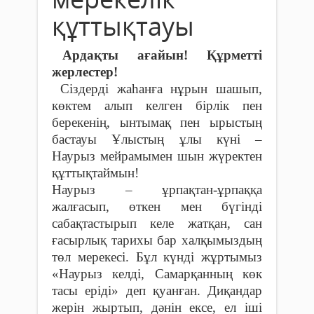
құттықтауы
Ардақты ағайын! Құрметті
жерлестер!
Сіздерді жаһанға нұрын шашып,
көктем алып келген бірлік пен
берекенің, ынтымақ пен ырыстың
бастауы Ұлыстың ұлы күні –
Наурыз мейрамымен шын жүректен
құттықтаймын!
Наурыз – ұрпақтан-ұрпаққа
жалғасып, өткен мен бүгінді
сабақтастырып келе жатқан, сан
ғасырлық тарихы бар халқымыздың
төл мерекесі. Бұл күнді жұртымыз
«Наурыз келді, Самарқанның көк
тасы еріді» деп қуанған. Диқандар
жерін жыртып, дәнін ексе, ел іші