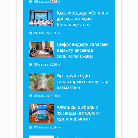
06 тамыз 2026 ж.
Қызылордада «Саналы
ұрпақ – жарқын
болашақ» атты
06 тамыз 2026 ж.
Цифрландыру саласын
дамыту аясында
салынатын жаңа
06 тамыз 2026 ж.
Өрт қауіпсіздігі
талаптарын сақтау – әр
азаматтың
05 тамыз 2026 ж.
Алғашқы цифрлық
жасанды интеллект
құралдарының
05 тамыз 2026 ж.