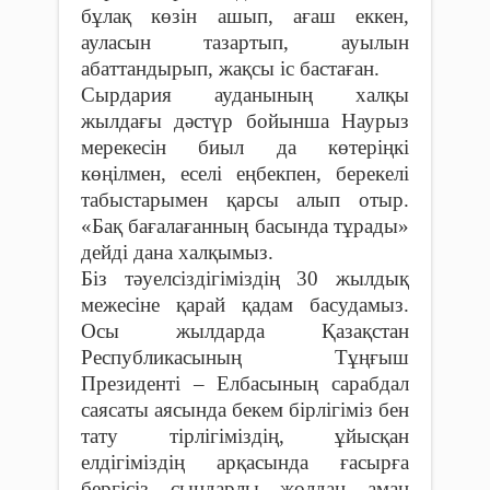
бұлақ көзін ашып, ағаш еккен,
ауласын тазартып, ауылын
абаттандырып, жақсы іс бастаған.
Сырдария ауданының халқы
жылдағы дәстүр бойынша Наурыз
мерекесін биыл да көтеріңкі
көңілмен, еселі еңбекпен, берекелі
табыстарымен қарсы алып отыр.
«Бақ бағалағанның басында тұрады»
дейді дана халқымыз.
Біз тәуелсіздігіміздің 30 жылдық
межесіне қарай қадам басудамыз.
Осы жылдарда Қазақстан
Республикасының Тұңғыш
Президенті – Елбасының сарабдал
саясаты аясында бекем бірлігіміз бен
тату тірлігіміздің, ұйысқан
елдігіміздің арқасында ғасырға
бергісіз сындарлы жолдан аман