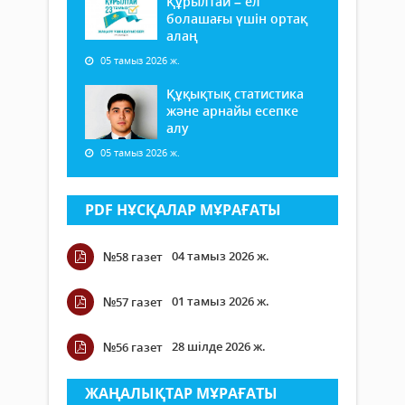
Құрылтай – ел
болашағы үшін ортақ
алаң
05 тамыз 2026 ж.
Құқықтық статистика
және арнайы есепке
алу
05 тамыз 2026 ж.
PDF НҰСҚАЛАР МҰРАҒАТЫ
04 тамыз 2026 ж.
№58 газет
01 тамыз 2026 ж.
№57 газет
28 шілде 2026 ж.
№56 газет
ЖАҢАЛЫҚТАР МҰРАҒАТЫ