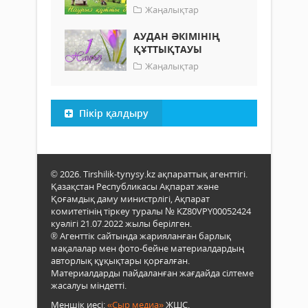
Жаңалықтар
АУДАН ӘКІМІНІҢ
ҚҰТТЫҚТАУЫ
Жаңалықтар
Пікір қалдыру
© 2026. Tirshilik-tynysy.kz ақпараттық агенттігі.
Қазақстан Республикасы Ақпарат және
Қоғамдық даму министрлігі, Ақпарат
комитетінің тіркеу туралы № KZ80VPY00052424
куәлігі 21.07.2022 жылы берілген.
® Агенттік сайтында жарияланған барлық
мақалалар мен фото-бейне материалдардың
авторлық құқықтары қорғалған.
Материалдарды пайдаланған жағдайда сілтеме
жасалуы міндетті.
Меншік иесі:
«Сыр медиа»
ЖШС.