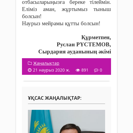
отбасыларыңызға береке тілеймін.
Еліміз аман, жұртымыз тыныш
болсын!
Наурыз мейрамы құтты болсын!
Құрметпен,
Руслан РҮСТЕМОВ,
Сырдария ауданының әкімі
Жаңалықтар
21 наурыз 2020 ж.
891
0
ҰҚСАС ЖАҢАЛЫҚТАР: