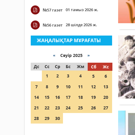
01 тамыз 2026 ж.
№57 газет
28 шілде 2026 ж.
№56 газет
ЖАҢАЛЫҚТАР МҰРАҒАТЫ
«
Сәуір 2025
»
Дс
Сс
Ср
Бс
Жм
Сб
Жс
1
2
3
4
5
6
7
8
9
10
11
12
13
14
15
16
17
18
19
20
21
22
23
24
25
26
27
28
29
30