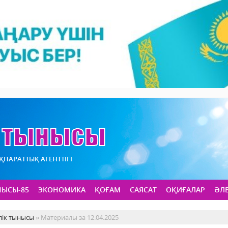
АҚПАРАТТЫҚ АГЕНТТІГІ
НЫСЫ-85
ЭКОНОМИКА
ҚОҒАМ
САЯСАТ
ОҚИҒАЛАР
ӘЛ
лік тынысы
» Материалы за 12.04.2025