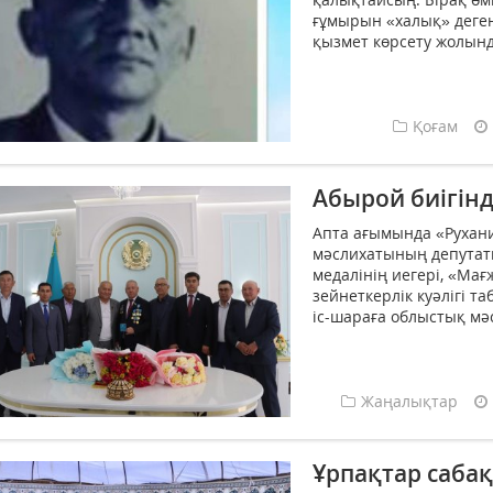
ғұмырын «халық» деген
қызмет көрсету жолында
Қоғам
Абырой биігінд
Апта ағымында «Рухан
мәслихатының депутаты
медалінің иегері, «Ма
зейнеткерлік куәлігі т
іс-шараға облыстық мә
Жаңалықтар
Ұрпақтар саб