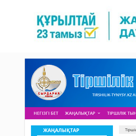
TIRSHILIK-TYNYSY.KZ 
НЕГІЗГІ БЕТ
ЖАҢАЛЫҚТАР
ТІРШІЛІК ТЫ
ЖАҢАЛЫҚТАР
Тірші