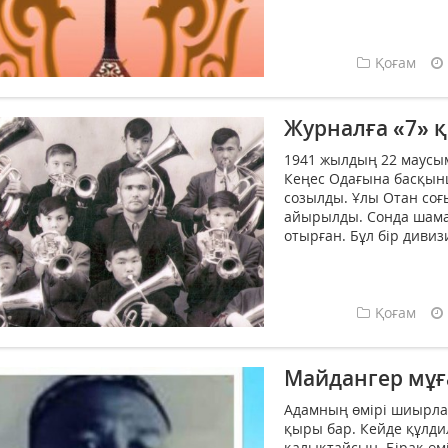
Қоғам
Журналға «7» қ
1941 жылдың 22 маусым
Кеңес Одағына басқын
созылды. Ұлы Отан со
айырылды. Сонда шама
отырған. Бұл бір дивизи
Қоғам
Майдангер мұғ
Адамның өмірі шиырлан
қыры бар. Кейде құлди
қалықтайсың. Бірақ өм