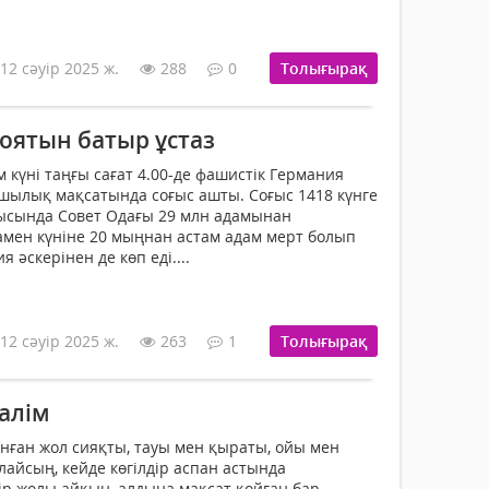
12 сәуір 2025 ж.
288
0
Толығырақ
оятын батыр ұстаз
 күні таңғы сағат 4.00-де фашистік Германия
шылық мақсатында соғыс ашты. Соғыс 1418 күнге
ғысында Совет Одағы 29 млн адамынан
мен күніне 20 мыңнан астам адам мерт болып
я әскерінен де көп еді....
12 сәуір 2025 ж.
263
1
Толығырақ
алім
ған жол сияқты, тауы мен қыраты, ойы мен
лайсың, кейде көгілдір аспан астында
ір жолы айқын, алдына мақсат қойған бар