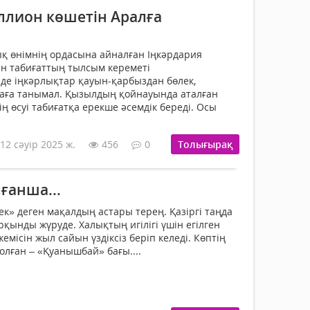
ллион көшетін Аралға
қ өнімнің ордасына айналған Іңкәрдария
н табиғаттың тылсым кереметі
де іңкәрлықтар қауын-қарбыздан бөлек,
каға танымал. Қызылдың қойнауында аталған
ің өсуі табиғатқа ерекше әсемдік береді. Осы
12 сәуір 2025 ж.
456
0
Толығырақ
ғанша...
 ек» деген мақалдың ас­тары терең. Қазіргі таңда
­қынды жүруде. Халықтың игілігі үшін егілген
жемісін жыл сайын үздіксіз беріп келеді. Көптің
лған – «Қуанышбай» бағы....