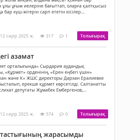
 ұлы ұғым иелеріне бағыттап, оларға қалтқысыз
 бар күш-жігерін сарп ететін кісілер...
12 сәуір 2025 ж.
317
1
Толығырақ
егі азамат
ият орталығында» Сырдария аудандық
, «Құрмет» орденінің, «Ерен еңбегі үшін»
ғжан және К» ЖШС директоры Дархан Ералиевке
абысталып, ерекше құрмет көрсетілді. Салтанатты
слихат депутаты Жұмабек Ембергенов,...
12 сәуір 2025 ж.
574
0
Толығырақ
ақтастығының жарасымды