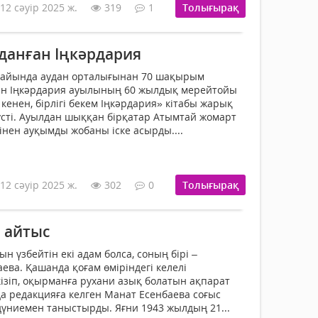
12 сәуір 2025 ж.
319
1
Толығырақ
данған Іңкәрдария
 айында аудан орталығынан 70 шақырым
н Іңкәрдария ауылының 60 жылдық мерейтойы
 кенен, бірлігі бекем Іңкәрдария» кітабы жарық
түсті. Ауылдан шыққан бірқатар Атымтай жомарт
інен ауқымды жобаны іске асырды....
12 сәуір 2025 ж.
302
0
Толығырақ
 айтыс
 үзбейтін екі адам болса, соның бірі –
ева. Қашанда қоғам өміріндегі келелі
ізіп, оқырманға рухани азық болатын ақпарат
а редакцияға келген Манат Есенбаева соғыс
үниемен таныстырды. Яғни 1943 жылдың 21...