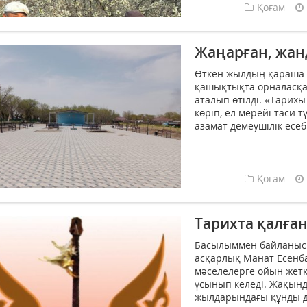
Қоғам
Жаңарған, жан
Өткен жылдың қараша
қашықтықта орналасқа
аталып өтілді. «Тарихы
көріп, ел мерейі таси 
азамат демеушілік есеб
Қоғам
Тарихта қалған
Басылыммен байланысын
асқарлық Манат Есенба
мәселелерге ойын жетк
ұсынып келеді. Жақынд
жылдарындағы құнды д