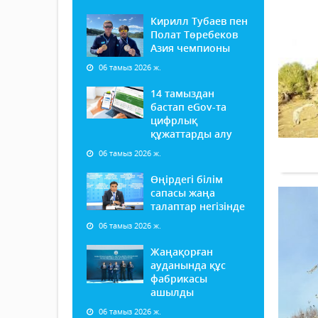
Кирилл Тубаев пен
Полат Төребеков
Азия чемпионы
06 тамыз 2026 ж.
14 тамыздан
бастап еGov-та
цифрлық
құжаттарды алу
06 тамыз 2026 ж.
Өңірдегі білім
сапасы жаңа
талаптар негізінде
06 тамыз 2026 ж.
Жаңақорған
ауданында құс
фабрикасы
ашылды
06 тамыз 2026 ж.