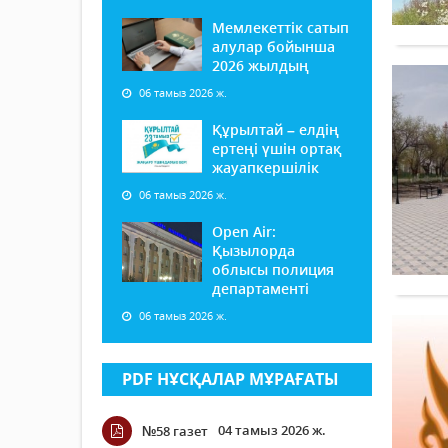
Мемлекеттік сатып
алулар бойынша
2026 жылдың
06 тамыз 2026 ж.
Құрылтай – елдің
ертеңі үшін ортақ
жауапкершілік
06 тамыз 2026 ж.
Open Air:
Қызылорда
облысы полиция
департаменті
06 тамыз 2026 ж.
PDF НҰСҚАЛАР МҰРАҒАТЫ
04 тамыз 2026 ж.
№58 газет