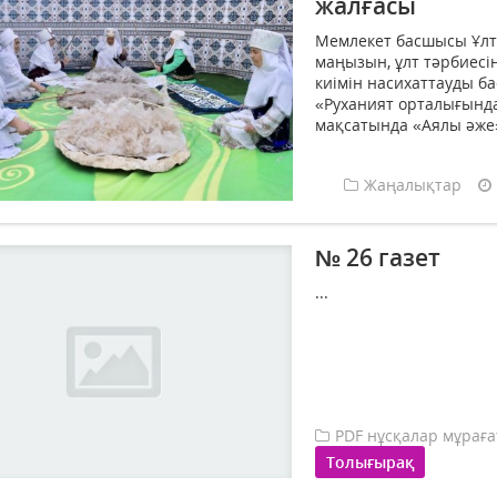
жалғасы
Мемлекет басшысы Ұлт
маңызын, ұлт тәрбиесін
киімін насихаттауды ба
«Руханият орталығында
мақсатында «Аялы әже»
Жаңалықтар
№ 26 газет
...
PDF нұсқалар мұрағ
Толығырақ