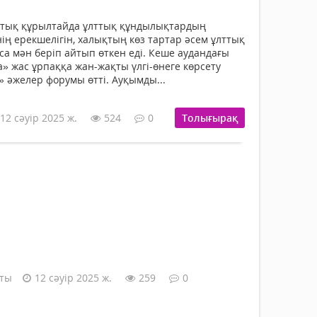
тық құрылтайда ұлттық құндылықтардың
ің ерекшелігін, халықтың көз тартар әсем ұлттық
са мән беріп айтып өткен еді. Кеше аудандағы
» жас ұрпаққа жан-жақты үлгі-өнеге көрсету
 әжелер форумы өтті. Ауқымды...
12 сәуір 2025 ж.
524
0
Толығырақ
аты
12 сәуір 2025 ж.
259
0