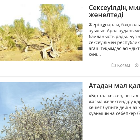
Сексеуілдің ми
жөнелтеді
Жері құнарлы, бақшалы
ауылын Арал ауданыме
байланыстырады. Бүгін
сексеуілімен республи
ағаш тұқымдас өсімдікт
күні...
Қоғам
Атадан мал қал
«Бір тал кессең, он тал
жасыл желектендіру қар
көшет бүгінге дейін өз 
қуанышына себепкер бо