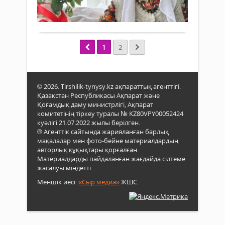
380
0
қара
Өтке
істер
«Пал
Толығырақ
апт
коми
көме
сенб
«Рес
бөлі
ақ
оқу-
мам
хала
әдіс
1
2
облы
абза
талд
тұрғ
жан
орт
қалт
бес
баст
қызм
берд
Қыз
© 2026. Tirshilik-tynysy.kz ақпараттық агенттігі.
етуд
ота
обл
Қазақстан Республикасы Ақпарат және
Үнем
жаса
әкімд
Қоғамдық даму министрлігі, Ақпарат
қаж
емде
қолд
комитетінің тіркеу туралы № KZ80VPY00052424
еңбе
қуа
куәлігі 21.07.2022 жылы берілген.
тұңғ
таны
сыйл
® Агенттік сайтында жарияланған барлық
ақ
мақалалар мен фото-бейне материалдардың
хала
авторлық құқықтары қорғалған.
абза
Материалдарды пайдаланған жағдайда сілтеме
жан
жасалуы міндетті.
көпш
Меншік иесі:
«Сыр медиа»
ЖШС.
алғы
алуда