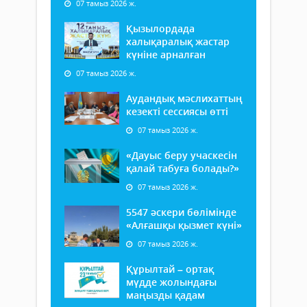
07 тамыз 2026 ж.
Қызылордада
халықаралық жастар
күніне арналған
07 тамыз 2026 ж.
Аудандық мәслихаттың
кезекті сессиясы өтті
07 тамыз 2026 ж.
«Дауыс беру учаскесін
қалай табуға болады?»
07 тамыз 2026 ж.
5547 әскери бөлімінде
«Алғашқы қызмет күні»
07 тамыз 2026 ж.
Құрылтай – ортақ
мүдде жолындағы
маңызды қадам