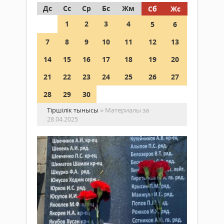
Дс
Сс
Ср
Бс
Жм
Сб
Жс
1
2
3
4
5
6
7
8
9
10
11
12
13
14
15
16
17
18
19
20
21
22
23
24
25
26
27
28
29
30
Тіршілік тынысы
» Материалы за
28.04.2025
Ер
есі
ел
есі
өш
Жаңалықтар
ем
28 сәуір
2025 ж.
Биы
357
0