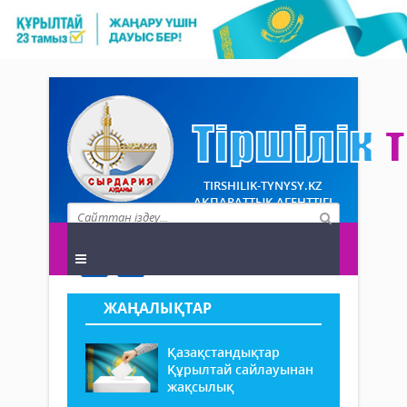
TIRSHILIK-TYNYSY.KZ
АҚПАРАТТЫҚ АГЕНТТІГІ
ЖАҢАЛЫҚТАР
Қазақстандықтар
Құрылтай сайлауынан
жақсылық