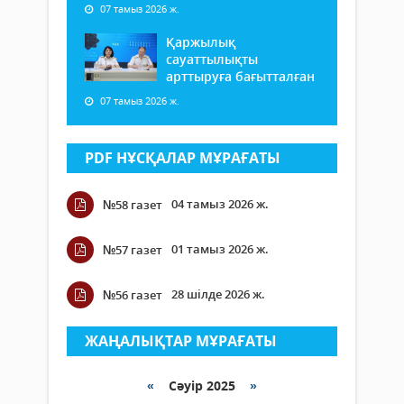
07 тамыз 2026 ж.
Қаржылық
сауаттылықты
арттыруға бағытталған
07 тамыз 2026 ж.
PDF НҰСҚАЛАР МҰРАҒАТЫ
04 тамыз 2026 ж.
№58 газет
01 тамыз 2026 ж.
№57 газет
28 шілде 2026 ж.
№56 газет
ЖАҢАЛЫҚТАР МҰРАҒАТЫ
«
Сәуір 2025
»