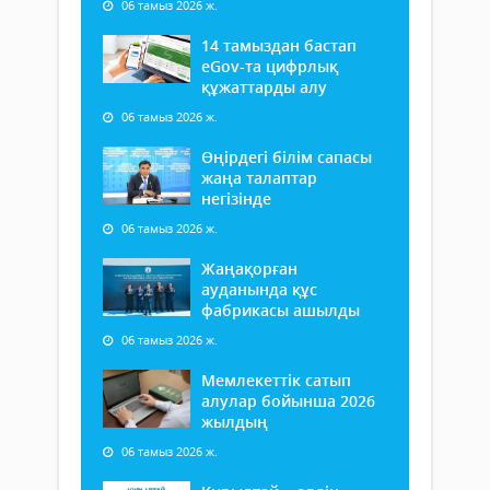
06 тамыз 2026 ж.
14 тамыздан бастап
еGov-та цифрлық
құжаттарды алу
06 тамыз 2026 ж.
Өңірдегі білім сапасы
жаңа талаптар
негізінде
06 тамыз 2026 ж.
Жаңақорған
ауданында құс
фабрикасы ашылды
06 тамыз 2026 ж.
Мемлекеттік сатып
алулар бойынша 2026
жылдың
06 тамыз 2026 ж.