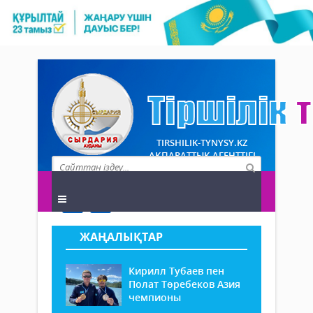
TIRSHILIK-TYNYSY.KZ
АҚПАРАТТЫҚ АГЕНТТІГІ
ЖАҢАЛЫҚТАР
Кирилл Тубаев пен
Полат Төребеков Азия
чемпионы