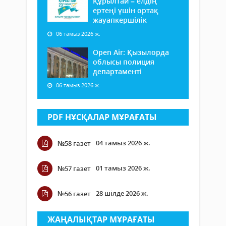
Құрылтай – елдің
ертеңі үшін ортақ
жауапкершілік
06 тамыз 2026 ж.
Open Air: Қызылорда
облысы полиция
департаменті
06 тамыз 2026 ж.
PDF НҰСҚАЛАР МҰРАҒАТЫ
04 тамыз 2026 ж.
№58 газет
01 тамыз 2026 ж.
№57 газет
28 шілде 2026 ж.
№56 газет
ЖАҢАЛЫҚТАР МҰРАҒАТЫ