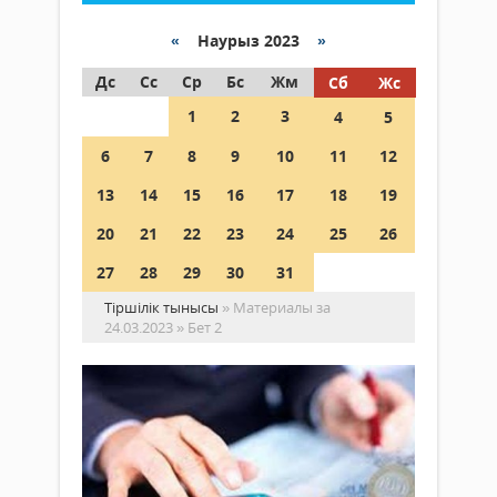
«
Наурыз 2023
»
Дс
Сс
Ср
Бс
Жм
Сб
Жс
1
2
3
4
5
6
7
8
9
10
11
12
13
14
15
16
17
18
19
20
21
22
23
24
25
26
27
28
29
30
31
Тіршілік тынысы
» Материалы за
24.03.2023 » Бет 2
Қа
зе
ор
Экономика
мө
24
қа
наурыз