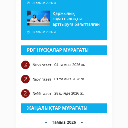
07 тамыз 2026 ж.
Қаржылық
сауаттылықты
арттыруға бағытталған
07 тамыз 2026 ж.
PDF НҰСҚАЛАР МҰРАҒАТЫ
04 тамыз 2026 ж.
№58 газет
01 тамыз 2026 ж.
№57 газет
28 шілде 2026 ж.
№56 газет
ЖАҢАЛЫҚТАР МҰРАҒАТЫ
«
Тамыз 2026 »