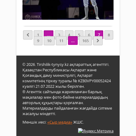
күм
140
жеңі
жү
0
алды.
же
Толығырақ
ал
Аста
...
7
1
3
4
5
6
8
өтіп
...
9
10
11
165
жатқ
семс
(шпа
Әле
© 2026. Tirshilik-tynysy.kz ақпараттық агенттігі.
кубо
Қазақстан Республикасы Ақпарат және
қаза
Қоғамдық даму министрлігі, Ақпарат
Русл
комитетінің тіркеу туралы № KZ80VPY00052424
Құрб
куәлігі 21.07.2022 жылы берілген.
күмі
® Агенттік сайтында жарияланған барлық
жүлд
мақалалар мен фото-бейне материалдардың
атанд
авторлық құқықтары қорғалған.
Материалдарды пайдаланған жағдайда сілтеме
жасалуы міндетті.
Меншік иесі:
«Сыр медиа»
ЖШС.