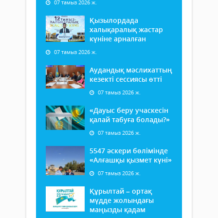
07 тамыз 2026 ж.
Қызылордада
халықаралық жастар
күніне арналған
07 тамыз 2026 ж.
Аудандық мәслихаттың
кезекті сессиясы өтті
07 тамыз 2026 ж.
«Дауыс беру учаскесін
қалай табуға болады?»
07 тамыз 2026 ж.
5547 әскери бөлімінде
«Алғашқы қызмет күні»
07 тамыз 2026 ж.
Құрылтай – ортақ
мүдде жолындағы
маңызды қадам