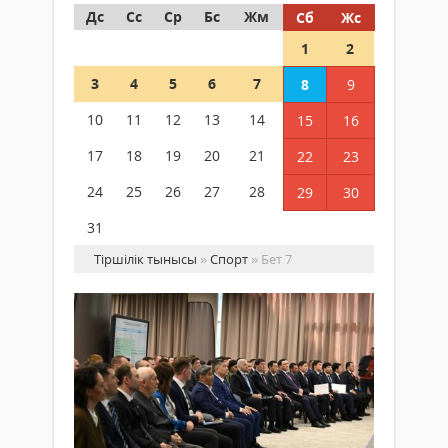
Дс
Сс
Ср
Бс
Жм
Сб
Жс
1
2
3
4
5
6
7
8
9
10
11
12
13
14
15
16
17
18
19
20
21
22
23
24
25
26
27
28
29
30
31
Тіршілік тынысы
»
Спорт
» Бет 7
Жа
Аз
ой
500
Спорт
ге
03 сәуір
жу
2026 ж.
сп
171