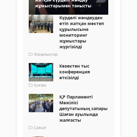
жұмыстарымен танысты
Күрделі жөндеуден
өтіп жатқан мектеп
құрылысына
мониторинг
жұмыстары
жүргізілді
Жаңалықтар
Кезектен тыс
конференция
өткізілді
Қоғам
ҚР Парламенті
Мәжілісі
депутатының сапары
Шаған ауылында
жалғасты
Саясат