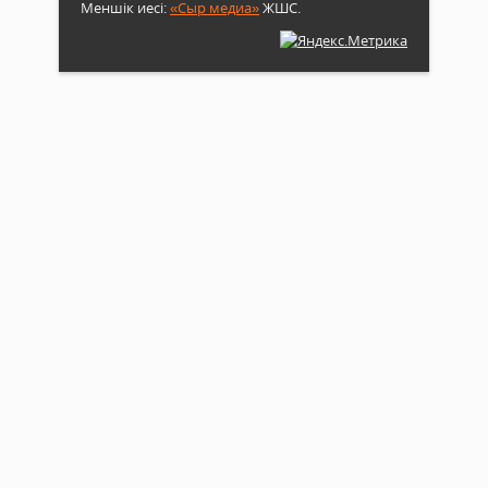
Меншік иесі:
«Сыр медиа»
ЖШС.