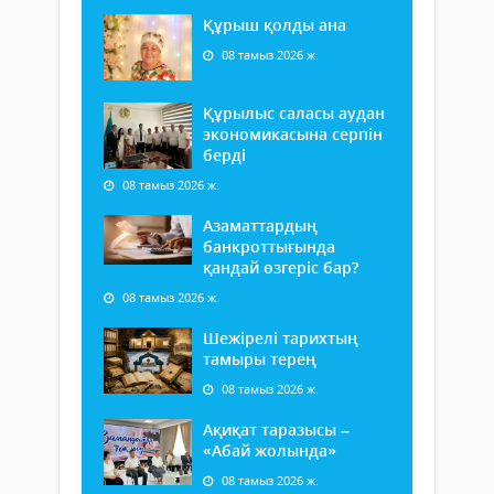
Құрыш қолды ана
08 тамыз 2026 ж.
Құрылыс саласы аудан
экономикасына серпін
берді
08 тамыз 2026 ж.
Азаматтардың
банкроттығында
қандай өзгеріс бар?
08 тамыз 2026 ж.
Шежірелі тарихтың
тамыры терең
08 тамыз 2026 ж.
Ақиқат таразысы –
«Абай жолында»
08 тамыз 2026 ж.