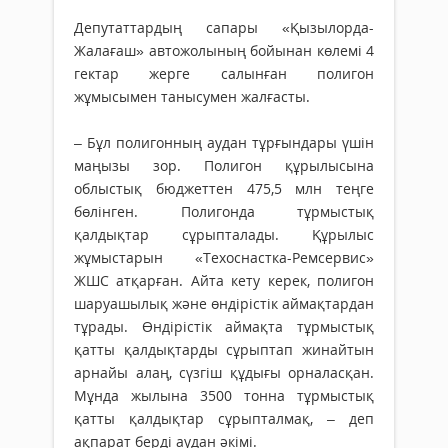
Депутаттардың сапары «Қы­­­зы­­л­ор­да-
Жалағаш» авто­жолы­­­­ның бойынан көлемі 4
гек­­тар жерге салынған поли­гон
жұмысымен танысумен жал­ғасты.
– Бұл полигонның аудан тұр­ғындары үшін
маңызы зор. Полигон құрылысына
облыстық бюджеттен 475,5 млн теңге
бөлінген. Полигонда тұрмыстық
қалдықтар сұрыпталады. Құры­лыс
жұмыстарын «Техоснастка-Ремсервис»
ЖШС атқарған. Айта кету керек, полигон
шаруа­шылық және өндірістік аймақтардан
тұрады. Өндірістік аймақта тұрмыстық
қатты қал­дықтарды сұрыптап жинайтын
арнайы алаң, сүзгіш құдығы орналасқан.
Мұнда жылына 3500 тонна тұрмыстық
қатты қал­дықтар сұрыпталмақ, – деп
ақпарат берді аудан әкімі.