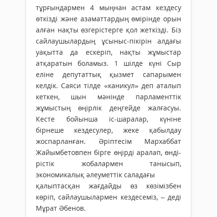
тұрғындармен 4 мыңнан астам кездесу
өткізді және азамат­тардың өмірінде орын
алған нақты өзгерістерге қол жеткізді. Біз
сайлаушылардың ұсыныс-пікірін алдағы
уақытта да ескеріп, нақты жұмыстар
атқаратын боламыз. 1 шілде күні Сыр
еліне депутаттық қызмет сапарымен
келдік. Саяси тілде «каникул» деп аталып
кеткен, шын мәнінде парламенттік
жұмыстың өңірлік деңгейде жалғасуы.
Кесте бойынша іс-шаралар, күніне
бірнеше кездесулер, жеке қабылдау
жоспарланған. Әріптесім Мархаббат
Жайымбетовпен бірге өңірді аралап, өнді­
рістік жобалармен танысып,
экономикалық әлеуметтік саладағы
қалыптасқан жағ­дайды өз көзімізбен
көріп, сай­лау­шы­лармен кездесеміз, – деді
Мұрат Әбенов.