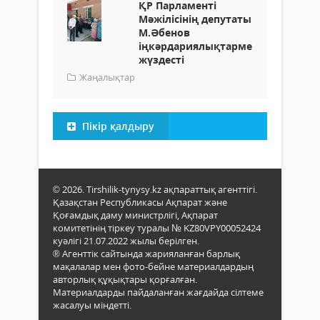
ҚР Парламенті
Мәжілісінің депутаты
М.Әбенов
іңкәрдариялықтармен
жүздесті
Жаңалықтар
Пікір қалдыру
© 2026. Tirshilik-tynysy.kz ақпараттық агенттігі.
Қазақстан Республикасы Ақпарат және
Қоғамдық даму министрлігі, Ақпарат
комитетінің тіркеу туралы № KZ80VPY00052424
куәлігі 21.07.2022 жылы берілген.
® Агенттік сайтында жарияланған барлық
мақалалар мен фото-бейне материалдардың
авторлық құқықтары қорғалған.
Материалдарды пайдаланған жағдайда сілтеме
жасалуы міндетті.