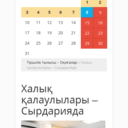
1
2
3
4
5
6
7
8
9
10
11
12
13
14
15
16
17
18
19
20
21
22
23
24
25
26
27
28
29
30
31
Тіршілік тынысы
»
Оқиғалар
» Халық
қалаулылары – Сырдарияда
Халық
қалаулылары –
Сырдарияда