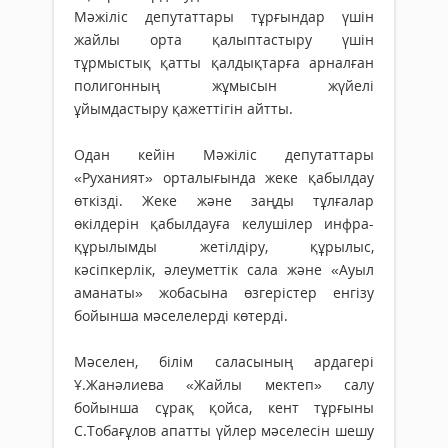
Мәжіліс депутаттары тұр­ғындар үшін
жайлы орта қа­лып­тастыру үшін
тұрмыстық қатты қалдықтарға арналған
поли­гонның жұмысын жүйелі
ұйымдастыру қажеттігін айтты.
Одан кейін Мәжіліс депутаттары
«Руханият» орталығында жеке қабылдау
өткізді. Жеке және заңды тұлға­лар
өкілдерін қабыл­дауға келушілер инфра­
құрылымды жетіл­діру, құрылыс,
кәсіпкерлік, әлеуметтік сала және «Ауыл
аманаты» жобасына өзгерістер енгізу
бойынша мәселелерді көтерді.
Мәселен, білім саласының ардагері
Ұ.Жанәлиева «Жайлы мектеп» салу
бойынша сұрақ қойса, кент тұрғыны
С.Тобағұлов апатты үйлер мәсе­­лесін шешу