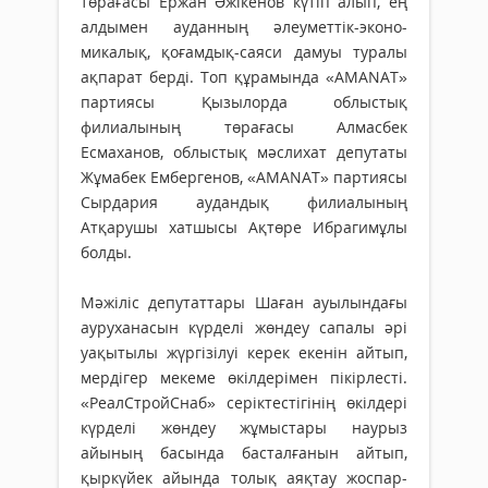
төрағасы Ержан Әжікенов күтіп алып, ең
алдымен ауданның әлеуметтік-эконо­
микалық, қоғамдық-саяси дамуы туралы
ақпарат берді. Топ құ­ра­мында «AMANAT»
партиясы Қызылор­да облыстық
филиалының төрағасы Алмасбек
Есмаханов, об­лыс­тық мәслихат депутаты
Жұмабек Ембергенов, «AMANAT» пар­тиясы
Сырдария аудандық фи­лиалы­ның
Атқарушы хатшысы Ақтөре Ибрагимұлы
болды.
Мәжіліс депутаттары Шаған ауы­лындағы
ауруханасын күрделі жөндеу сапалы әрі
уақытылы жүргізілуі керек екенін айтып,
мердігер мекеме өкілдерімен пікір­лесті.
«РеалСтройСнаб» серік­тес­тігінің өкілдері
күрделі жөндеу жұмыстары наурыз
айының басында басталғанын айтып,
қыр­күйек айында толық аяқтау жос­пар­