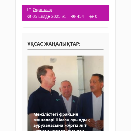
Оқиғалар
05 шілде 2025 ж.
454
0
ҰҚСАС ЖАҢАЛЫҚТАР:
Мәжілістегі фракция
мүшелері Шаған ауылдық
ауруханасына жүргізіліп
жатқан күрделі жөндеу