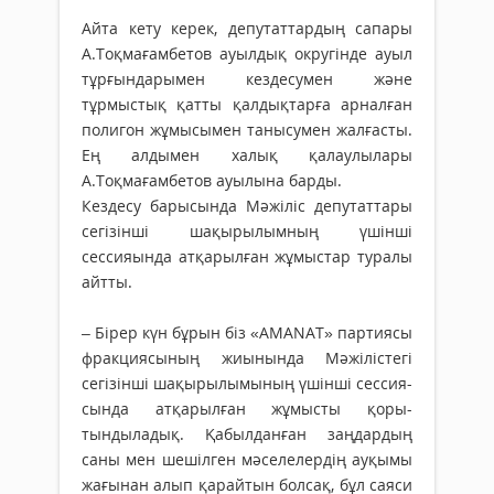
Айта кету керек, депутаттардың сапары
А.Тоқмағамбетов ауылдық округінде ауыл
тұрғындарымен кез­­­десумен және
тұрмыстық қатты қал­­дықтарға арналған
полигон жұмысымен танысумен жалғасты.
Ең алдымен халық қалаулылары
А.Тоқмағамбетов ауылына барды.
Кездесу барысында Мәжіліс депутаттары
сегізінші шақырылымның үшінші
сессияында атқарылған жұ­мыс­тар туралы
айтты.
– Бірер күн бұрын біз «AMANAT» партиясы
фракциясының жиы­нын­да Мәжілістегі
сегізінші ша­қы­­­ры­­­лымының үшінші сессия­
сында атқарылған жұмысты қо­­ры­­­­­­­­­
тындыладық. Қабылданған заң­­­­­дардың
саны мен шешілген мә­се­­­­лелердің ауқымы
жағынан алып қарайтын болсақ, бұл саяси