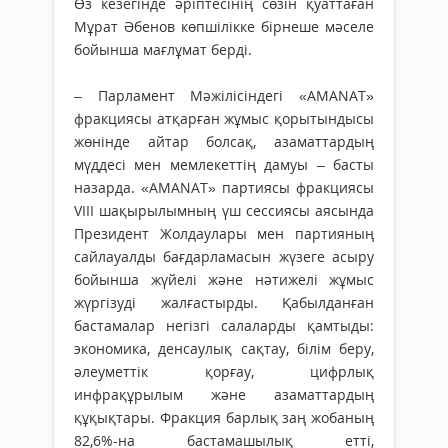
Өз кезегінде әріптесінің сөзін қуаттаған
Мұрат Әбенов көп­шілікке бірнеше мәселе
бойынша мағлұмат берді.
– Парламент Мәжілісіндегі «AMANAT»
фракциясы атқарған жұмыс қорытындысы
жөнінде айтар болсақ, азаматтардың
мүддесі мен мемлекеттің дамуы – басты
назарда. «AMANAT» партиясы фракциясы
VIII шақы­рылымның үш сессиясы аясында
Президент Жолдаулары мен партияның
сайлауалды бағ­­­дарламасын жүзеге асыру
бойын­ша жүйелі және нәтижелі жұмыс
жүргізуді жалғастырды. Қабылданған
бастамалар негіз­гі салаларды қамтыды:
эко­номика, денсаулық сақтау, білім беру,
әлеуметтік қорғау, цифр­­лық
инфрақұрылым және аза­­маттардың
құқықтары. Фрак­­­­­ция барлық заң жобаның
82,6%-на бастамашылық ет­ті,