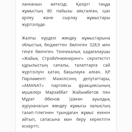
ланғанын жеткізді. Қазіргі таңда
жұмыстың 80 пайызы аяқталған, ішкі
әрлеу және сырлау жұмыстары
жүргізілуде.
Жалпы күрделі жөндеу жұмыс­тарына
облыстық бюджеттен бө­лін­­ген 328,9 млн
теңге бөлінген. Тех­­­­­никалық қадағалаушы
«Жайық Строй­­Инжиниринг» серіктестігі
құ­­ры­­­­­лыстың сапалы, талаптарға сай
жүргізілуін қатаң бақылауға ал­ған. ҚР
Парламенті Мәжілісінің депутаттары,
«AMANAT» партиясы фрак­циясының
мүшелері Мархаббат Жайымбетов пен
Мұрат Әбенов Шаған ауылдық
ауруханасын жөндеу жұмысы халықтың
талап-тілегінен туындаған жұмыс екенін
айтып, сапасына мән беру керектігін
ескертті.