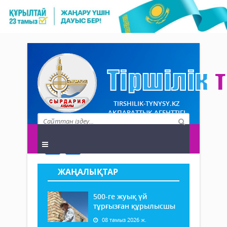
TIRSHILIK-TYNYSY.KZ
АҚПАРАТТЫҚ АГЕНТТІГІ
ЖАҢАЛЫҚТАР
500-ге жуық үй
тұрғызған құрылысшы
08 тамыз 2026 ж.