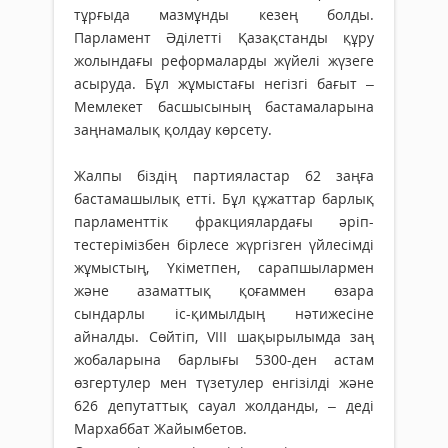
тұр­ғыда мазмұнды кезең болды.
Парламент Әділетті Қазақстанды құру
жолындағы реформаларды жүйелі жүзеге
асыруда. Бұл жұ­мыс­тағы негізгі бағыт –
Мемлекет басшысының бастамаларына
заң­намалық қолдау көрсету.
Жалпы біздің партияластар 62 заңға
бастамашылық етті. Бұл құжаттар барлық
парла­менттік фракциялардағы әріп­
тестерімізбен бірлесе жүр­гізген үйлесімді
жұмыстың, Үкі­метпен, сарап­шылармен
және азаматтық қоғаммен өзара
сындарлы іс-қимылдың нәти­жесіне
айналды. Сөйтіп, VIII шақырылымда заң
жобаларына барлығы 5300-ден астам
өзгертулер мен түзетулер енгі­зілді және
626 депутаттық са­уал жолданды, – деді
Мархаббат Жайымбетов.