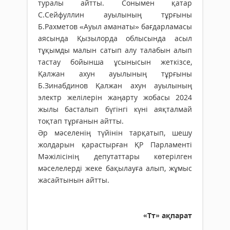
туралы айтты. Сонымен қатар
С.Сейфуллин ауылының тұрғыны
Б.Рахметов «Ауыл аманаты» бағдарламасы
аясында Қызылорда облысында асыл
тұқымды малын сатып алу талабын алып
тастау бойынша ұсынысын жеткізсе,
Қалжан ахун ауылының тұрғыны
Б.Зинабдинов Қалжан ахун ауы­­лының
электр желілерін жаңар­ту жобасы 2024
жылы бас­талып бүгінгі күні аяқталмай
тоқтап тұрғанын айтты.
Әр мәселенің түйінін тарқа­тып, шешу
жолдарын қарас­тырған ҚР Парламенті
Мәжілі­сінің депутаттары көте­ріл­­ген
мәселелерді жеке бақы­лауға алып, жұмыс
жасайтынын айтты.
«Тт» ақпарат