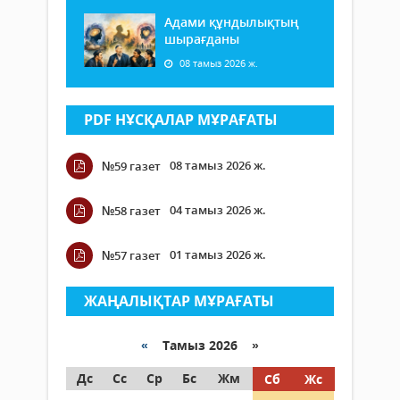
Адами құндылықтың
шырағданы
08 тамыз 2026 ж.
PDF НҰСҚАЛАР МҰРАҒАТЫ
08 тамыз 2026 ж.
№59 газет
04 тамыз 2026 ж.
№58 газет
01 тамыз 2026 ж.
№57 газет
ЖАҢАЛЫҚТАР МҰРАҒАТЫ
«
Тамыз 2026 »
Дс
Сс
Ср
Бс
Жм
Сб
Жс