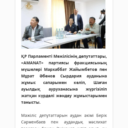
ҚР Парламенті Мәжілісінің депутаттары,
«AMANAT» партиясы фракциясының
мүшелері Мархаббат Жайымбетов пен
Мұрат Әбенов Сырдария ауданына
жұмыс сапарымен келіп, Шаған
ауылдық ауруханасына жүргізіліп
жатқан күрделі жөндеу жұмыстарымен
танысты.
Мәжіліс депутаттарын аудан әкімі Берік
Сәрменбаев пен ау­дан­дық мәслихат