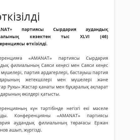
кізілді
ANAT» партиясы Сырдария аудандық
иалының кезектен тыс XLVІ (46)
еренциясы өткізілді.
еренцияға «AMANAT» партиясы Сырдария
ндық филиалының Саяси кеңесі мен Саяси кеңес
мүшелері, партия ардагерлері, бастауыш партия
дарының жетекшілері мен мүшелері және
тар Рухы» Жастар қанаты мен бұқаралық ақпарат
дарының өкілдері қатысты.
еренцияның күн тәртібінде негізгі екі мәселе
лды. Конференцияны «AMANAT» партиясы
ария аудандық филиалының төрағасы Ержан
нов ашып, жүргізді.