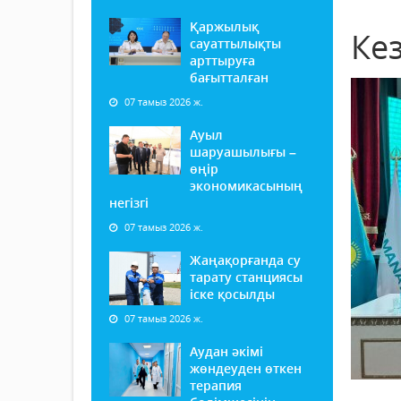
Қаржылық
Кез
сауаттылықты
арттыруға
бағытталған
07 тамыз 2026 ж.
Ауыл
шаруашылығы –
өңір
экономикасының
негізгі
07 тамыз 2026 ж.
Жаңақорғанда су
тарату станциясы
іске қосылды
07 тамыз 2026 ж.
Аудан әкімі
жөндеуден өткен
терапия