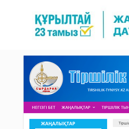
TIRSHILIK-TYNYSY.KZ 
НЕГІЗГІ БЕТ
ЖАҢАЛЫҚТАР
ТІРШІЛІК ТЫ
ЖАҢАЛЫҚТАР
Тірші