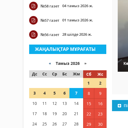
04 тамыз 2026 ж.
№58 газет
01 тамыз 2026 ж.
№57 газет
28 шілде 2026 ж.
№56 газет
ЖАҢАЛЫҚТАР МҰРАҒАТЫ
«
Тамыз 2026 »
Ке
Дс
Сс
Ср
Бс
Жм
Сб
Жс
1
2
3
4
5
6
7
8
9
10
11
12
13
14
15
16
Пі
17
18
19
20
21
22
23
24
25
26
27
28
29
30