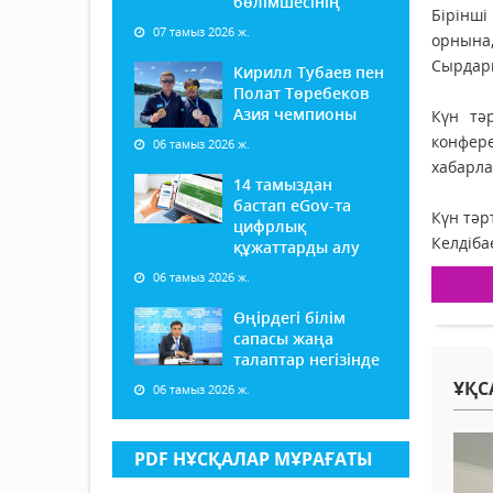
бөлімшесінің
Бірінш
07 тамыз 2026 ж.
орнына
Сырдари
Кирилл Тубаев пен
Полат Төребеков
Азия чемпионы
Күн тә
конфер
06 тамыз 2026 ж.
хабарла
14 тамыздан
бастап еGov-та
Күн тәр
цифрлық
Келдіба
құжаттарды алу
06 тамыз 2026 ж.
Өңірдегі білім
сапасы жаңа
талаптар негізінде
ҰҚС
06 тамыз 2026 ж.
PDF НҰСҚАЛАР МҰРАҒАТЫ