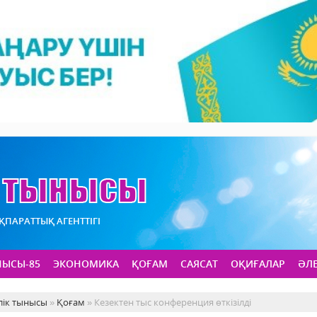
АҚПАРАТТЫҚ АГЕНТТІГІ
НЫСЫ-85
ЭКОНОМИКА
ҚОҒАМ
САЯСАТ
ОҚИҒАЛАР
ӘЛ
лік тынысы
»
Қоғам
» Кезектен тыс конференция өткізілді