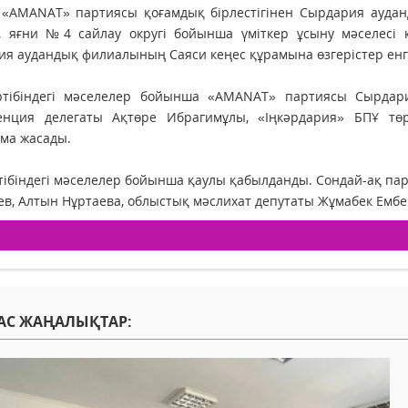
і «AMANAT» партиясы қоғамдық бірлестігінен Сырдария ауд
, яғни №4 сайлау округі бойынша үміткер ұсыну мәселесі 
я аудандық филиалының Саяси кеңес құрамына өзгерістер енгі
ртібіндегі мәселелер бойынша «AMANAT» партиясы Сырда
енция делегаты Ақтөре Ибрагимұлы, «Іңкәрдария» БПҰ тө
ма жасады.
тібіндегі мәселелер бойынша қаулы қабылданды. Сондай-ақ па
ев, Алтын Нұртаева, облыстық мәслихат депутаты Жұмабек Ембер
АС ЖАҢАЛЫҚТАР: