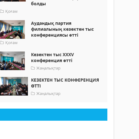
болды
Қоғам
Аудандық партия
филиалының кезектен тыс
конференциясы өтті
Қоғам
Кезектен тыс ХХХV
конференция өтті
Жаңалықтар
КЕЗЕКТЕН ТЫС КОНФЕРЕНЦИЯ
ӨТТІ
Жаңалықтар