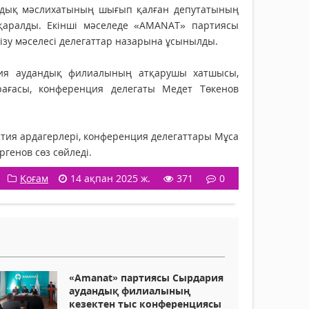
андық мәслихатының шығып қалған депутатының
қаралды. Екінші мәселеде «AMANAT» партиясы
зу мәселесі делегаттар назарына ұсынылды.
рия аудандық филиалының атқарушы хатшысы,
рағасы, конференция делегаты Медет Төкенов
ртия ардагерлері, конференция делегаттары Мұса
генов сөз сөйледі.
Қоғам
14 ақпан 2025 ж.
371
0
«Аmanat» партиясы Cырдария
аудандық филиалының
кезектен тыс конференциясы