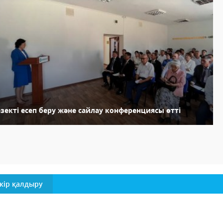
зекті есеп беру және сайлау конференциясы өтті
кір қалдыру