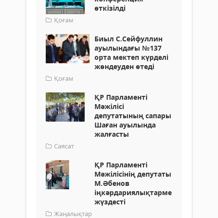
өткізілді
Қоғам
Биыл С.Сейфуллин
ауылындағы №137
орта мектеп күрделі
жөндеуден өтеді
Қоғам
ҚР Парламенті
Мәжілісі
депутатының сапары
Шаған ауылында
жалғасты
Саясат
ҚР Парламенті
Мәжілісінің депутаты
М.Әбенов
іңкәрдариялықтармен
жүздесті
Жаңалықтар