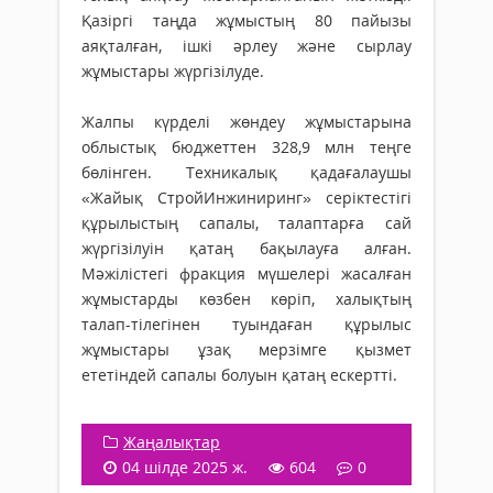
Қазіргі таңда жұмыстың 80 пайызы
аяқталған, ішкі әрлеу және сырлау
жұмыстары жүргізілуде.
Жалпы күрделі жөндеу жұмыстарына
облыстық бюджеттен 328,9 млн теңге
бөлінген. Техникалық қадағалаушы
«Жайық СтройИнжиниринг» серіктестігі
құрылыстың сапалы, талаптарға сай
жүргізілуін қатаң бақылауға алған.
Мәжілістегі фракция мүшелері жасалған
жұмыстарды көзбен көріп, халықтың
талап-тілегінен туындаған құрылыс
жұмыстары ұзақ мерзімге қызмет
ететіндей сапалы болуын қатаң ескертті.
Жаңалықтар
04 шілде 2025 ж.
604
0