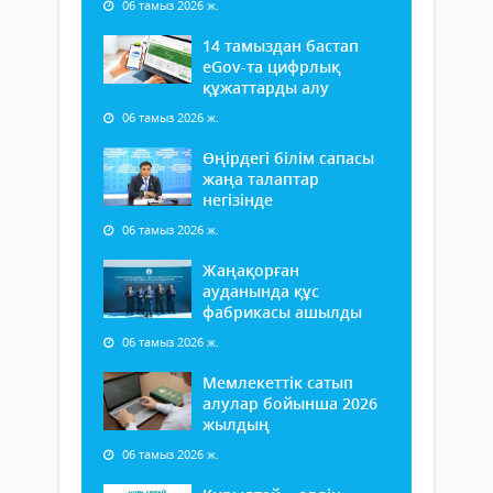
06 тамыз 2026 ж.
14 тамыздан бастап
еGov-та цифрлық
құжаттарды алу
06 тамыз 2026 ж.
Өңірдегі білім сапасы
жаңа талаптар
негізінде
06 тамыз 2026 ж.
Жаңақорған
ауданында құс
фабрикасы ашылды
06 тамыз 2026 ж.
Мемлекеттік сатып
алулар бойынша 2026
жылдың
06 тамыз 2026 ж.