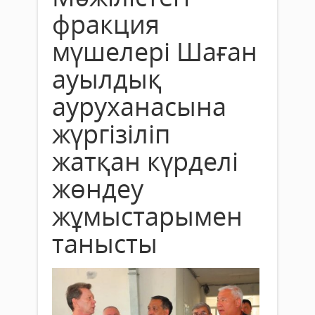
фракция
мүшелері Шаған
ауылдық
ауруханасына
жүргізіліп
жатқан күрделі
жөндеу
жұмыстарымен
танысты