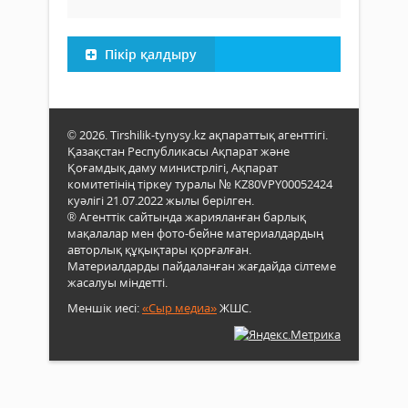
Пікір қалдыру
© 2026. Tirshilik-tynysy.kz ақпараттық агенттігі.
Қазақстан Республикасы Ақпарат және
Қоғамдық даму министрлігі, Ақпарат
комитетінің тіркеу туралы № KZ80VPY00052424
куәлігі 21.07.2022 жылы берілген.
® Агенттік сайтында жарияланған барлық
мақалалар мен фото-бейне материалдардың
авторлық құқықтары қорғалған.
Материалдарды пайдаланған жағдайда сілтеме
жасалуы міндетті.
Меншік иесі:
«Сыр медиа»
ЖШС.