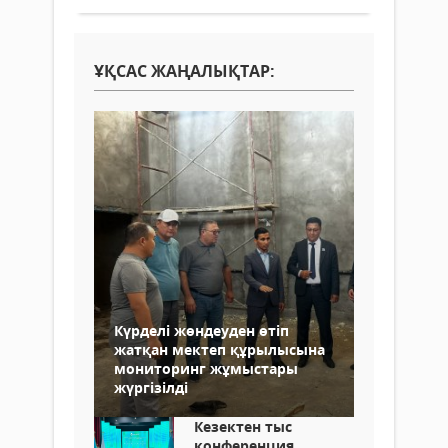
ҰҚСАС ЖАҢАЛЫҚТАР:
Күрделі жөндеуден өтіп
жатқан мектеп құрылысына
мониторинг жұмыстары
жүргізілді
Кезектен тыс
конференция