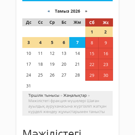
«
Тамыз 2026 »
Дс
Сс
Ср
Бс
Жм
Сб
Жс
1
2
3
4
5
6
7
8
9
10
11
12
13
14
15
16
17
18
19
20
21
22
23
24
25
26
27
28
29
30
31
Тіршілік тынысы
»
Жаңалықтар
»
Мәжілістегі фракция мүшелері Шаған
ауылдық ауруханасына жүргізіліп жатқан
күрделі жөндеу жұмыстарымен танысты
Мәжілістегі