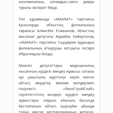
экономикалық, қоғамдық-саяси дамуы
туралы ақпарат берді.
Топ құрамында «AMANAT» партиясы
Қызылорда облыстық филиалының
төрағасы Алмасбек Есмаханов, облыстық
мәслихат депутаты Жұмабек Ембергенов,
«AMANAT» партиясы Сырдария аудандық
филиалының атқарушы хатшысы Ақтөре
Ибрагимұлы болды.
Мәжіліс депутаттары медициналық
нысанның күрделі жөндеу жұмысы сапалы
әрі уақытылы жүргізілуі керек екенін
айтып, мердігер мекеме өкілдерімен
пікірлесті. «РеалСтройСнаб»
серіктестігінің өкілдері күрделі жөндеу
жұмыстары наурыз айының басында
басталғанын айтып, қыркүйек айында
толық аяқтау жоспарланғанын жеткізді.