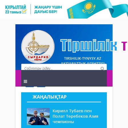
TIRSHILIK-TYNYSY.KZ
АҚПАРАТТЫҚ АГЕНТТІГІ
ЖАҢАЛЫҚТАР
Кирилл Тубаев пен
Полат Төребеков Азия
чемпионы