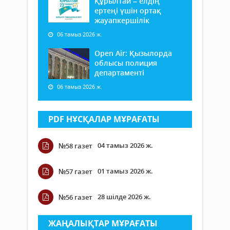
Құрылтай – елдің
ертеңі үшін ортақ
жауапкершілік
06 тамыз 2026 ж.
Open Air: Қызылорда
облысы полиция
департаменті
06 тамыз 2026 ж.
PDF НҰСҚАЛАР МҰРАҒАТЫ
04 тамыз 2026 ж.
№58 газет
01 тамыз 2026 ж.
№57 газет
28 шілде 2026 ж.
№56 газет
ЖАҢАЛЫҚТАР МҰРАҒАТЫ