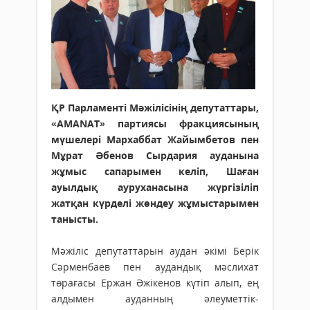
ҚР Парламенті Мәжілісінің депутаттары,
«AMANAT» партиясы фракциясының
мүшелері Мархаббат Жайымбетов пен
Мұрат Әбенов Сырдария ауданына
жұмыс сапарымен келіп, Шаған
ауылдық ауруханасына жүргізіліп
жатқан күрделі жөндеу жұмыстарымен
танысты.
Мәжіліс депутаттарын аудан әкімі Берік
Сәрменбаев пен аудандық мәслихат
төрағасы Ержан Әжікенов күтіп алып, ең
алдымен ауданның әлеуметтік-