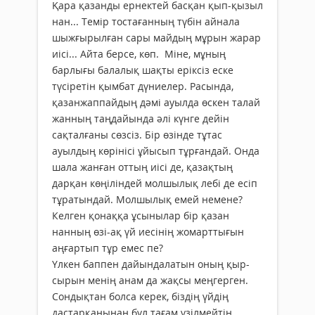
Қара қазанды ернектей басқан қып-қызыл
нан... Темір тостағанның түбін айнала
шыжғырылған сары майдың мұрын жарар
иісі... Айта берсе, көп. Міне, мұның
барлығы балалық шақты еріксіз еске
түсіретін қымбат дүниелер. Расында,
қазанжаппайдың дәмі ауылда өскен талай
жанның таңдайында әлі күнге дейін
сақталғаны сөзсіз. Бір өзінде тұтас
ауылдың көрінісі ұйысып тұрғандай. Онда
шала жанған оттың иісі де, қазақтың
дарқан көңіліндей молшылық лебі де есіп
тұратындай. Молшылық емей немене?
Келген қонаққа ұсынылар бір қазан
нанның өзі-ақ үй иесінің жомарттығын
аңғартып тұр емес пе?
Үлкен баппен дайындалатын оның қыр-
сырын менің анам да жақсы меңгерген.
Сондықтан болса керек, біздің үйдің
дастарқанынан бұл тағам үзілмейтін.