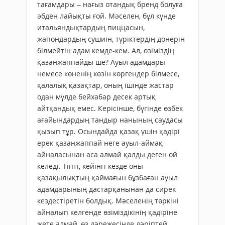
тағамдары – нағыз отандық бренд болуға
әбден лайықты ғой. Мәселен, бұл күнде
итальяндықтардың пиццасын,
жапондардың сушиін, түріктердің донерін
білмейтін адам кемде-кем. Ал, өзіміздің
қазан­жаппайды ше? Ауыл адамдары
немесе көненің көзін көргендер білмесе,
қалалық қазақтар, оның ішінде жас­тар
одан мүлде бейхабар десек артық
айтқандық емес. Керісінше, бүгінде өзбек
ағайындардың тандыр нанының саудасы
қызып тұр. Осындайда қазақ үшін қадірі
ерек қазанжаппай неге ауыл-аймақ
айналасынан аса алмай қалды деген ой
келеді. Тіпті, кейінгі кезде оны
қазақылықтың қаймағын бұзбаған ауыл
адамдарының дастарқанынан да сирек
кездестіретін болдық. Мәселенің төркіні
айналып келгенде өзіміздікінің қадіріне
жете алмай, өз дәрежесінде дәріптей