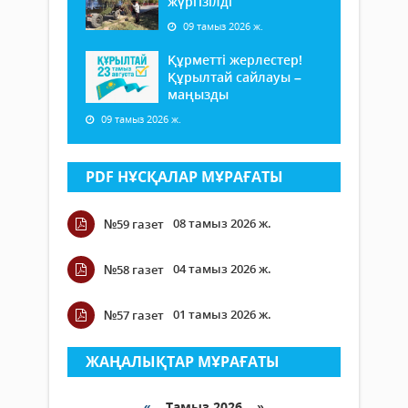
жүргізілді
09 тамыз 2026 ж.
Құрметті жерлестер!
Құрылтай сайлауы –
маңызды
09 тамыз 2026 ж.
PDF НҰСҚАЛАР МҰРАҒАТЫ
08 тамыз 2026 ж.
№59 газет
04 тамыз 2026 ж.
№58 газет
01 тамыз 2026 ж.
№57 газет
ЖАҢАЛЫҚТАР МҰРАҒАТЫ
«
Тамыз 2026 »