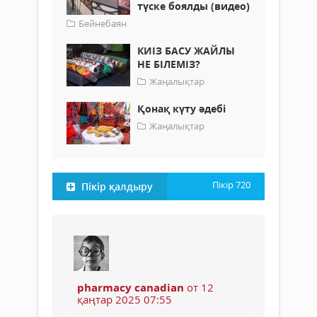
түске боялды (видео)
Бейнебаян
КИІЗ БАСУ ЖАЙЛЫ
НЕ БІЛЕМІЗ?
Жаңалықтар
Қонақ күту әдебі
Жаңалықтар
Пікір
720
Пікір қалдыру
pharmacy canadian
от 12
қаңтар 2025 07:55