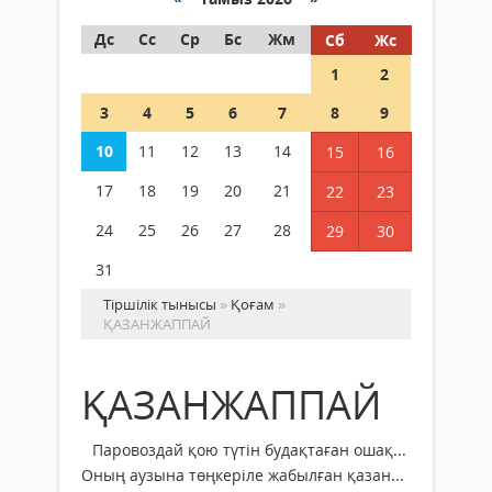
Дс
Сс
Ср
Бс
Жм
Сб
Жс
1
2
3
4
5
6
7
8
9
10
11
12
13
14
15
16
17
18
19
20
21
22
23
24
25
26
27
28
29
30
31
Тіршілік тынысы
»
Қоғам
»
ҚАЗАНЖАППАЙ
ҚАЗАНЖАППАЙ
Паровоздай қою түтін будақтаған ошақ...
Оның аузына төңкеріле жабылған қазан...