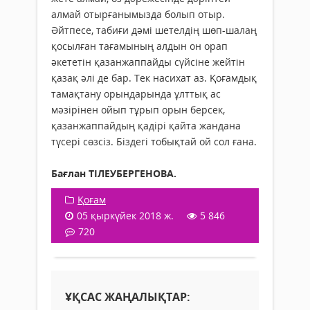
алмай отырғанымызда болып отыр.
Әйтпесе, табиғи дәмі шетелдің шөп-шалаң
қосылған тағамының алдын он орап
әкететін қазанжаппайды сүйсіне жейтін
қазақ әлі де бар. Тек насихат аз. Қоғамдық
тамақтану орындарында ұлттық ас
мәзірінен ойып тұрып орын берсек,
қазанжаппайдың қадірі қайта жандана
түсері сөзсіз. Біздегі тобықтай ой сол ғана.
Бағлан ТІЛЕУБЕРГЕНОВА.
Қоғам
05 қыркүйек 2018 ж.
5 846
720
ҰҚСАС ЖАҢАЛЫҚТАР: