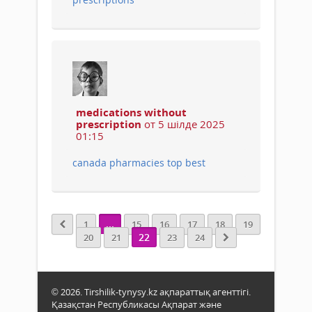
medications without
prescription
от 5 шілде 2025
01:15
canada pharmacies top best
...
1
15
16
17
18
19
22
20
21
23
24
© 2026. Tirshilik-tynysy.kz ақпараттық агенттігі.
Қазақстан Республикасы Ақпарат және