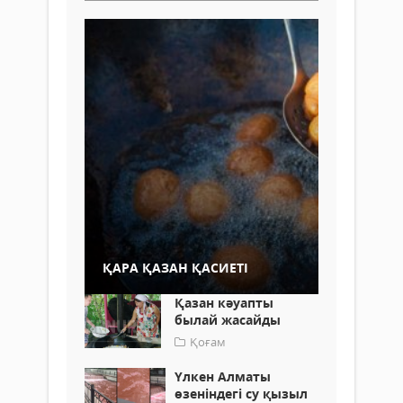
ҚАРА ҚАЗАН ҚАСИЕТІ
Қазан кәуапты
былай жасайды
Қоғам
Үлкен Алматы
өзеніндегі су қызыл