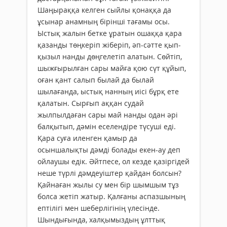
Шаңыраққа келген сыйлы қонаққа да
ұсынар анамның бірінші тағамы осы.
Ыстық жалын бетке ұратын ошаққа қара
қазанды төңкеріп жіберіп, әп-сәтте қып-
қызыл нанды дөңгелетіп алатын. Сөйтіп,
шыжғырылған сары майға қою сүт құйып,
оған қант салып былай да былай
шылағанда, ыстық нанның иісі бұрқ ете
қалатын. Сырғып аққан судай
жылпылдаған сары май нанды одан әрі
балқытып, дәмін еселендіре түсуші еді.
Қара суға иленген қамыр да
осыншалықты дәмді болады екен-ау деп
ойлаушы едік. Әйтпесе, ол кезде қазіргідей
неше түрлі дәмдеуіштер қайдан болсын?
Қайнаған жылы су мен бір шымшым тұз
болса жетіп жатыр. Қалғаны аспазшының
ептілігі мен шеберлігінің үлесінде.
Шындығында, халқымыздың ұлттық