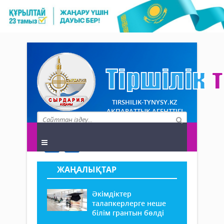
TIRSHILIK-TYNYSY.KZ
АҚПАРАТТЫҚ АГЕНТТІГІ
ЖАҢАЛЫҚТАР
Әкімдіктер
талапкерлерге неше
білім грантын бөлді