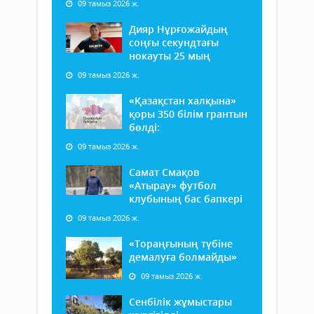
09 тамыз 2026 ж.
Дияр Нұрғожайдың
соңғы секундтағы
нокауты 25 мың
09 тамыз 2026 ж.
«Қазақстан халқына»
қоры 350 білім грантын
бөлді:
09 тамыз 2026 ж.
Самат Смақов
«Атырау» футбол
клубының бас бапкері
09 тамыз 2026 ж.
«Тораңғының түбіне
демалуға болмайды»
09 тамыз 2026 ж.
Сенбілік жұмыстары