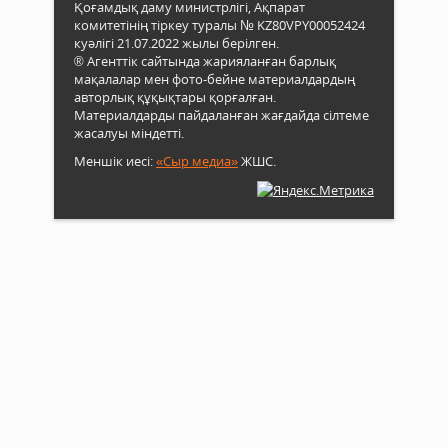
Қоғамдық даму министрлігі, Ақпарат
комитетінің тіркеу туралы № KZ80VPY00052424
куәлігі 21.07.2022 жылы берілген.
® Агенттік сайтында жарияланған барлық
мақалалар мен фото-бейне материалдардың
авторлық құқықтары қорғалған.
Материалдарды пайдаланған жағдайда сілтеме
жасалуы міндетті.
Меншік иесі:
«Сыр медиа»
ЖШС.