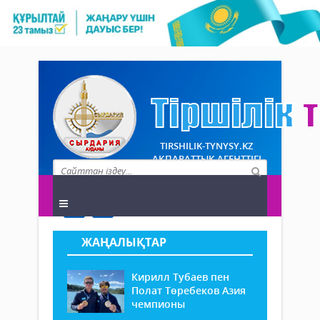
TIRSHILIK-TYNYSY.KZ
АҚПАРАТТЫҚ АГЕНТТІГІ
ЖАҢАЛЫҚТАР
Кирилл Тубаев пен
Полат Төребеков Азия
чемпионы