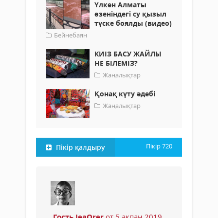
Үлкен Алматы
өзеніндегі су қызыл
түске боялды (видео)
Бейнебаян
КИІЗ БАСУ ЖАЙЛЫ
НЕ БІЛЕМІЗ?
Жаңалықтар
Қонақ күту әдебі
Жаңалықтар
Пікір
720
Пікір қалдыру
Гость JeaOrer
от 5 ақпан 2019