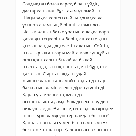
Сондықтан болса керек, біздің үйдің
дастарқанынан бұл тағам үзілмейтін.
Шаңыраққа келген сыйлы қонаққа да
ұсынар анамның бірінші тағамы осы.
Ыстық жалын бетке ұратын ошаққа қара
қазанды төңкеріп жіберіп, әп-сәтте қып-
қызыл нанды дөңгелетіп алатын. Сөйтіп,
шыжғырылған сары майға қою сүт құйып,
оған қант салып былай да былай
шылағанда, ыстық нанның иісі бұрқ ете
қалатын. Сырғып аққан судай
жылпылдаған сары май нанды одан әрі
балқытып, дәмін еселендіре түсуші еді.
Қара суға иленген қамыр да
осыншалықты дәмді болады екен-ау деп
ойлаушы едік. Әйтпесе, ол кезде қазіргідей
неше түрлі дәмдеуіштер қайдан болсын?
Қайнаған жылы су мен бір шымшым тұз
болса жетіп жатыр. Қалғаны аспазшының