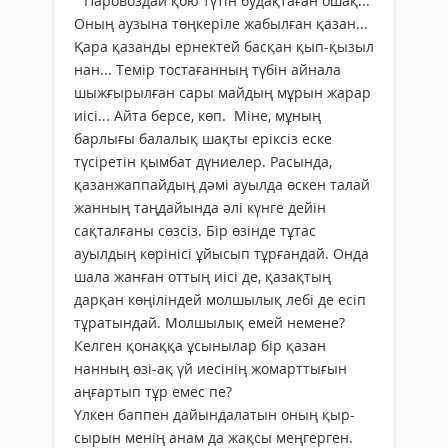
Паровоздай қою түтін будақтаған ошақ...
Оның аузына төңкеріле жабылған қазан...
Қара қазанды ернектей басқан қып-қызыл
нан... Темір тостағанның түбін айнала
шыжғырылған сары майдың мұрын жарар
иісі... Айта берсе, көп. Міне, мұның
барлығы балалық шақты еріксіз еске
түсіретін қымбат дүниелер. Расында,
қазанжаппайдың дәмі ауылда өскен талай
жанның таңдайында әлі күнге дейін
сақталғаны сөзсіз. Бір өзінде тұтас
ауылдың көрінісі ұйысып тұрғандай. Онда
шала жанған оттың иісі де, қазақтың
дарқан көңіліндей молшылық лебі де есіп
тұратындай. Молшылық емей немене?
Келген қонаққа ұсынылар бір қазан
нанның өзі-ақ үй иесінің жомарттығын
аңғартып тұр емес пе?
Үлкен баппен дайындалатын оның қыр-
сырын менің анам да жақсы меңгерген.