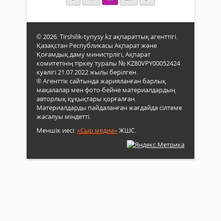
© 2026. Tirshilik-tynysy.kz ақпараттық агенттігі.
Қазақстан Республикасы Ақпарат және
Қоғамдық даму министрлігі, Ақпарат
комитетінің тіркеу туралы № KZ80VPY00052424
куәлігі 21.07.2022 жылы берілген.
® Агенттік сайтында жарияланған барлық
мақалалар мен фото-бейне материалдардың
авторлық құқықтары қорғалған.
Материалдарды пайдаланған жағдайда сілтеме
жасалуы міндетті.
Меншік иесі:
«Сыр медиа»
ЖШС.