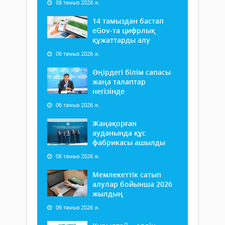
06 тамыз 2026 ж.
14 тамыздан бастап
еGov-та цифрлық
құжаттарды алу
06 тамыз 2026 ж.
Өңірдегі білім сапасы
жаңа талаптар
негізінде
06 тамыз 2026 ж.
Жаңақорған
ауданында құс
фабрикасы ашылды
06 тамыз 2026 ж.
Мемлекеттік сатып
алулар бойынша 2026
жылдың
06 тамыз 2026 ж.