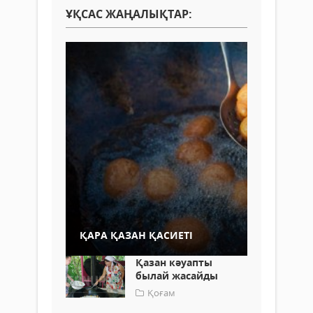
ҰҚСАС ЖАҢАЛЫҚТАР:
ҚАРА ҚАЗАН ҚАСИЕТІ
Қазан кәуапты
былай жасайды
Қоғам