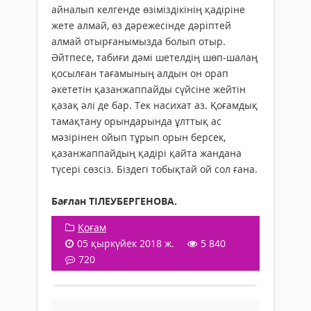
айналып келгенде өзіміздікінің қадіріне
жете алмай, өз дәрежесінде дәріптей
алмай отырғанымызда болып отыр.
Әйтпесе, табиғи дәмі шетелдің шөп-шалаң
қосылған тағамының алдын он орап
әкететін қазанжаппайды сүйсіне жейтін
қазақ әлі де бар. Тек насихат аз. Қоғамдық
тамақтану орындарында ұлттық ас
мәзірінен ойып тұрып орын берсек,
қазанжаппайдың қадірі қайта жандана
түсері сөзсіз. Біздегі тобықтай ой сол ғана.
Бағлан ТІЛЕУБЕРГЕНОВА.
Қоғам
05 қыркүйек 2018 ж.
5 840
720