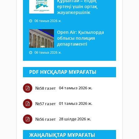
Құрылтай – елдің
ертеңі үшін ортақ
жауапкершілік
06 тамыз 2026 ж.
Open Air: Қызылорда
облысы полиция
департаменті
06 тамыз 2026 ж.
PDF НҰСҚАЛАР МҰРАҒАТЫ
04 тамыз 2026 ж.
№58 газет
01 тамыз 2026 ж.
№57 газет
28 шілде 2026 ж.
№56 газет
ЖАҢАЛЫҚТАР МҰРАҒАТЫ