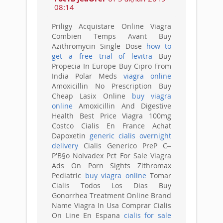
08:14
Priligy Acquistare Online Viagra
Combien Temps Avant Buy
Azithromycin Single Dose
how to
get a free trial of levitra
Buy
Propecia In Europe Buy Cipro From
India Polar Meds
viagra online
Amoxicillin No Prescription Buy
Cheap Lasix Online
buy viagra
online
Amoxicillin And Digestive
Health Best Price Viagra 100mg
Costco Cialis En France Achat
Dapoxetin
generic cialis overnight
delivery
Cialis Generico PreР С–
Р’В§o Nolvadex Pct For Sale Viagra
Ads On Porn Sights Zithromax
Pediatric
buy viagra online
Tomar
Cialis Todos Los Dias Buy
Gonorrhea Treatment Online Brand
Name Viagra In Usa Comprar Cialis
On Line En Espana
cialis for sale