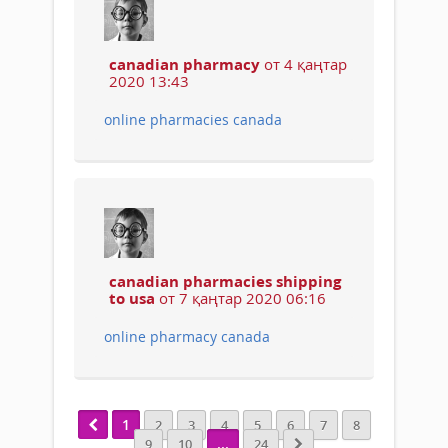
canadian pharmacy
от 4 қаңтар
2020 13:43
online pharmacies canada
canadian pharmacies shipping
to usa
от 7 қаңтар 2020 06:16
online pharmacy canada
1
2
3
4
5
6
7
8
...
9
10
24