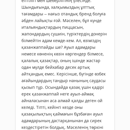
ептілігі мен шеберлігінің үлесінде.
Шындығында, халқымыздың ұлттық
тағамдары – нағыз отандық бренд болуға
әбден лайықты ғой. Мәселен, бұл күнде
итальяндықтардың пиццасын,
жапондардың сушиін, түріктердің донерін
білмейтін адам кемде-кем. Ал, өзіміздің
қазан­жаппайды ше? Ауыл адамдары
немесе көненің көзін көргендер білмесе,
қалалық қазақтар, оның ішінде жас­тар
одан мүлде бейхабар десек артық
айтқандық емес. Керісінше, бүгінде өзбек
ағайындардың тандыр нанының саудасы
қызып тұр. Осындайда қазақ үшін қадірі
ерек қазанжаппай неге ауыл-аймақ
айналасынан аса алмай қалды деген ой
келеді. Тіпті, кейінгі кезде оны
қазақылықтың қаймағын бұзбаған ауыл
адамдарының дастарқанынан да сирек
кездестіретін болдық. Мәселенің төркіні