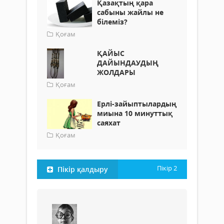
Қазақтың қара
сабыны жайлы не
білеміз?
Қоғам
ҚАЙЫС
ДАЙЫНДАУДЫҢ
ЖОЛДАРЫ
Қоғам
Ерлі-зайыптылардың
миына 10 минуттық
саяхат
Қоғам
Пікір
2
Пікір қалдыру