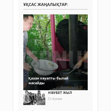
ҰҚСАС ЖАҢАЛЫҚТАР:
Қазан кәуапты былай
жасайды
НӘУБЕТ ЖЫЛ
Қоғам