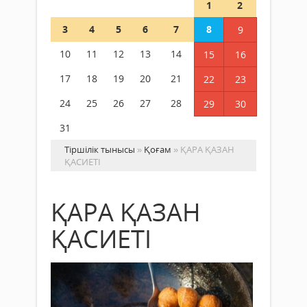
1
2
3
4
5
6
7
8
9
10
11
12
13
14
15
16
17
18
19
20
21
22
23
24
25
26
27
28
29
30
31
Тіршілік тынысы
»
Қоғам
» ҚАРА ҚАЗАН
ҚАСИЕТІ
ҚАРА ҚАЗАН
ҚАСИЕТІ