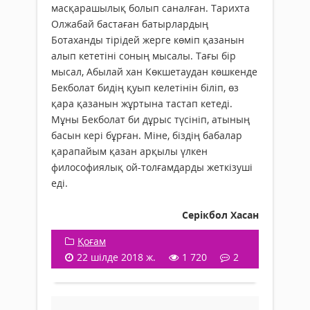
масқарашылық болып саналған. Тарихта
Олжабай бастаған батырлардың
Ботаханды тірідей жерге көміп қазанын
алып кететіні соның мысалы. Тағы бір
мысал, Абылай хан Көкшетаудан көшкенде
Бекболат бидің қуып келетінін біліп, өз
қара қазанын жұртына тастап кетеді.
Мұны Бекболат би дұрыс түсініп, атының
басын кері бұрған. Міне, біздің бабалар
қарапайым қазан арқылы үлкен
философиялық ой-толғамдарды жеткізуші
еді.
Серікбол Хасан
Қоғам
22 шілде 2018 ж.
1 720
2