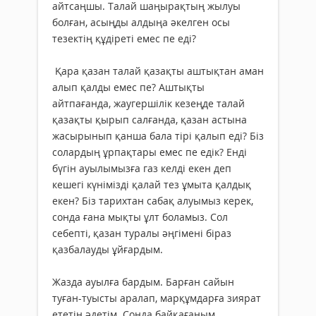
айтсаңшы. Талай шаңырақтың жылуы
болған, асыңды алдыңа әкелген осы
тезектің құдіреті емес пе еді?
Қара қазан талай қазақты аштықтан аман
алып қалды емес пе? Аштықты
айтпағанда, жаугершілік кезеңде талай
қазақты қырып салғанда, қазан астына
жасырынып қанша бала тірі қалып еді? Біз
солардың ұрпақтары емес пе едік? Енді
бүгін ауылымызға газ келді екен деп
кешегі күнімізді қалай тез ұмыта қалдық
екен? Біз тарихтан сабақ алуымыз керек,
сонда ғана мықты ұлт боламыз. Сол
себепті, қазан туралы әңгімені біраз
қазбалауды ұйғардым.
Жазда ауылға бардым. Барған сайын
туған-туысты аралап, марқұмдарға зиярат
ететін әдетім. Сонда байқағаным,