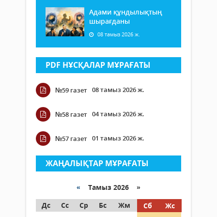
Адами құндылықтың
шырағданы
08 тамыз 2026 ж.
PDF НҰСҚАЛАР МҰРАҒАТЫ
08 тамыз 2026 ж.
№59 газет
04 тамыз 2026 ж.
№58 газет
01 тамыз 2026 ж.
№57 газет
ЖАҢАЛЫҚТАР МҰРАҒАТЫ
«
Тамыз 2026 »
Дс
Сс
Ср
Бс
Жм
Сб
Жс