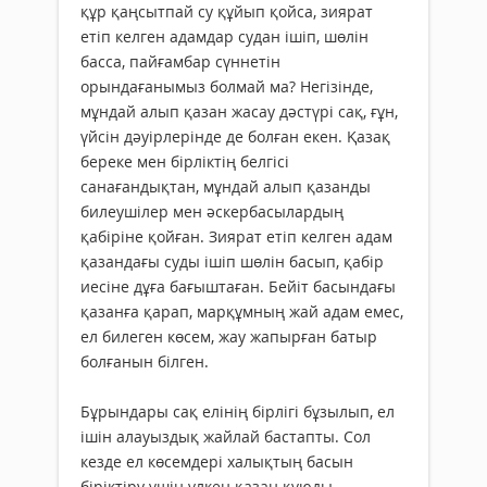
құр қаңсытпай су құйып қойса, зиярат
етіп келген адамдар судан ішіп, шөлін
басса, пайғамбар сүннетін
орындағанымыз болмай ма? Негізінде,
мұндай алып қазан жасау дәстүрі сақ, ғұн,
үйсін дәуірлерінде де болған екен. Қазақ
береке мен бірліктің белгісі
санағандықтан, мұндай алып қазанды
билеушілер мен әскербасылардың
қабіріне қойған. Зиярат етіп келген адам
қазандағы суды ішіп шөлін басып, қабір
иесіне дұға бағыштаған. Бейіт басындағы
қазанға қарап, марқұмның жай адам емес,
ел билеген көсем, жау жапырған батыр
болғанын білген.
Бұрындары сақ елінің бірлігі бұзылып, ел
ішін алауыздық жайлай бастапты. Сол
кезде ел көсемдері халықтың басын
біріктіру үшін үлкен қазан құюды