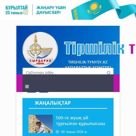
TIRSHILIK-TYNYSY.KZ
АҚПАРАТТЫҚ АГЕНТТІГІ
ЖАҢАЛЫҚТАР
500-ге жуық үй
тұрғызған құрылысшы
08 тамыз 2026 ж.