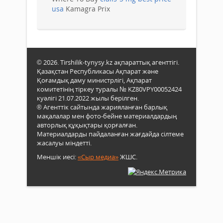
usa
Kamagra Prix
© 2026. Tirshilik-tynysy.kz ақпараттық агенттігі.
Қазақстан Республикасы Ақпарат және
Қоғамдық даму министрлігі, Ақпарат
комитетінің тіркеу туралы № KZ80VPY00052424
куәлігі 21.07.2022 жылы берілген.
® Агенттік сайтында жарияланған барлық
мақалалар мен фото-бейне материалдардың
авторлық құқықтары қорғалған.
Материалдарды пайдаланған жағдайда сілтеме
жасалуы міндетті.
Меншік иесі:
«Сыр медиа»
ЖШС.