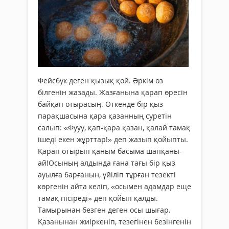
Фейсбук деген қызық қой. Әркім өз
білгенін жазады. Жазғанына қарап өресін
байқап отырасың. Өткенде бір қыз
парақшасына қара қазанның суретін
салып: «Фууу, қап-қара қазан, қалай тамақ
ішеді екен жұрттар!» деп жазып қойыпты.
Қарап отырып қаным басыма шапқаны-
ай!Осының алдында ғана тағы бір қыз
ауылға барғанын, үйіліп тұрған тезекті
көргенін айта келіп, «осымен адамдар еще
тамақ пісіреді» деп қойып қалды.
Тамырынан безген деген осы шығар.
Қазанынан жиіркеніп, тезегінен безінгенін