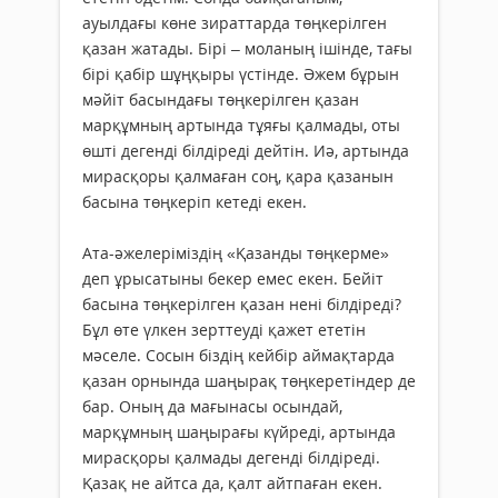
ауылдағы көне зираттарда төңкерілген
қазан жатады. Бірі – моланың ішінде, тағы
бірі қабір шұңқыры үстінде. Әжем бұрын
мәйіт басындағы төңкерілген қазан
марқұмның артында тұяғы қалмады, оты
өшті дегенді білдіреді дейтін. Иә, артында
мирасқоры қалмаған соң, қара қазанын
басына төңкеріп кетеді екен.
Ата-әжелеріміздің «Қазанды төңкерме»
деп ұрысатыны бекер емес екен. Бейіт
басына төңкерілген қазан нені білдіреді?
Бұл өте үлкен зерттеуді қажет ететін
мәселе. Сосын біздің кейбір аймақтарда
қазан орнында шаңырақ төңкеретіндер де
бар. Оның да мағынасы осындай,
марқұмның шаңырағы күйреді, артында
мирасқоры қалмады дегенді білдіреді.
Қазақ не айтса да, қалт айтпаған екен.