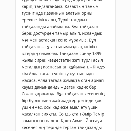
көріп, таңғалғанбыз. Қазақтың таным-
түсінігінде қазанның алатын орны
ерекше. Мысалы, Түркістандағы
тайқазанды алайықшы. Бұл тайқазан –
берік дәстүрден тамыр алып, исламдық
мәнмен астасқан көне мұрамыз. Бұл
тайқазан – тұтастығымыздың, игілікті
істердің символы. Тайқазан сонау 1399
жылы сирек кездестетін жеті түрлі асыл
металдың қоспасынан құйылған. «Кімде-
кім Алла тағала үшін су құятын ыдыс
жасаса, Алла тағала жұмақта оған арнап
хауыз дайындайды» деген хадис бар.
Соған қарағанда бұл тайқазан кесененің
бір бұрышына жай жәдігер ретінде қою
үшін емес, осы хадиске амал ету үшін
жасалған сияқты. Сондықтан Әмір Темір
заманынан қалған Қожа Ахмет Йассауи
кесенесінің төрінде тұрған тайқазанды