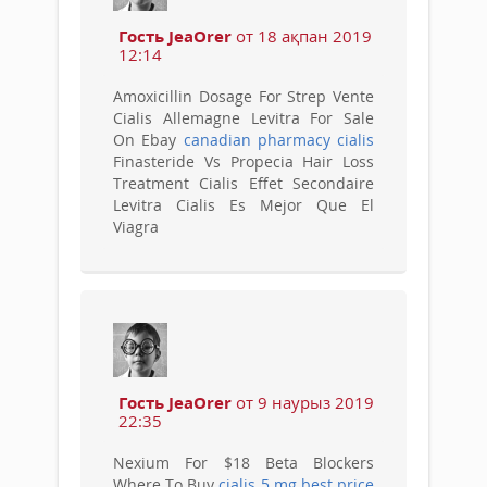
Гость JeaOrer
от 18 ақпан 2019
12:14
Amoxicillin Dosage For Strep Vente
Cialis Allemagne Levitra For Sale
On Ebay
canadian pharmacy cialis
Finasteride Vs Propecia Hair Loss
Treatment Cialis Effet Secondaire
Levitra Cialis Es Mejor Que El
Viagra
Гость JeaOrer
от 9 наурыз 2019
22:35
Nexium For $18 Beta Blockers
Where To Buy
cialis 5 mg best price