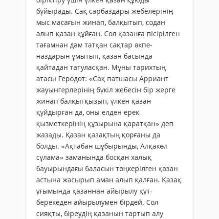
бұйырады. Сақ сарбаздары жебелерінің
мыс масағын жинап, балқытып, содан
алып қазан құйған. Сол қазанға пісірілген
тағамнан дәм татқан сақтар өкпе-
наздарын ұмытып, қазан басында
қайтадан татуласқан. Мұны тарихтың
атасы Геродот: «Сақ патшасы Арриант
жауынгерлерінің бүкіл жебесін бір жерге
жинап балқытқызып, үлкен қазан
құйдырған да, оны елден ерек
қызметкерінің құзырына қаратқан» деп
жазады. Қазан қазақтың қорғаны да
болды. «Ақтабан шұбырынды, Алқакөл
сұлама» заманында босқан халық
бауырындағы баласын төңкерілген қазан
астына жасырып аман алып қалған. Қазақ
ұғымында қазаннан айырылу құт-
берекеден айырылумен бірдей. Сол
сияқты, біреудің қазанын тартып алу