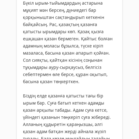
Бүкіл ырым-тыйымдардың астарына
мұқият мән берсең, дүниедегі бар
қорқыныштан сақтандырып кеткенін
байқайсың. Рас, қазақтың қазанға
қатысты ырымдары көп. Қазақ қызға
ешқашан қазан бермеген. Қайтыс болған
адамның моласы бұзылса, түске кіріп
мазаласа, басына қазан апарып қойған.
Сол сияқты, қайтқан кісінің соңынан
тұқымдары ауру-сырқаусыз, белгісіз
себептермен өле берсе, құран оқытып,
басына қазан төңкерткен.
Біздің елде қазанға қатысты тағы бір
ырым бар. Суға батып кеткен адамды
қазан арқылы табады. Адам суға кетсе,
үйіндегі қазанын төңкеріп суға жібереді.
Алланың құдыретін қараңызшы, әлгі
қазан адам батқан жерді айнала жүзіп
тұрады. Бала кезде мұндайдың талайын