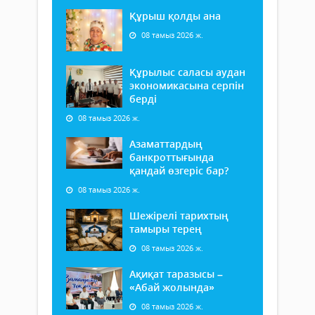
Құрыш қолды ана
08 тамыз 2026 ж.
Құрылыс саласы аудан
экономикасына серпін
берді
08 тамыз 2026 ж.
Азаматтардың
банкроттығында
қандай өзгеріс бар?
08 тамыз 2026 ж.
Шежірелі тарихтың
тамыры терең
08 тамыз 2026 ж.
Ақиқат таразысы –
«Абай жолында»
08 тамыз 2026 ж.