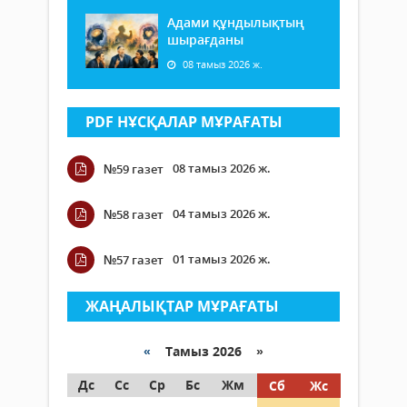
Адами құндылықтың
шырағданы
08 тамыз 2026 ж.
PDF НҰСҚАЛАР МҰРАҒАТЫ
08 тамыз 2026 ж.
№59 газет
04 тамыз 2026 ж.
№58 газет
01 тамыз 2026 ж.
№57 газет
ЖАҢАЛЫҚТАР МҰРАҒАТЫ
«
Тамыз 2026 »
Дс
Сс
Ср
Бс
Жм
Сб
Жс