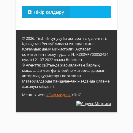
Пікір қалдыру
© 2026. Tirshilik-tynysy.kz ақпараттық агенттігі.
Қазақстан Республикасы Ақпарат және
Қоғамдық даму министрлігі, Ақпарат
комитетінің тіркеу туралы № KZ80VPY00052424
куәлігі 21.07.2022 жылы берілген.
® Агенттік сайтында жарияланған барлық
мақалалар мен фото-бейне материалдардың
авторлық құқықтары қорғалған.
Материалдарды пайдаланған жағдайда сілтеме
жасалуы міндетті.
Меншік иесі:
«Сыр медиа»
ЖШС.