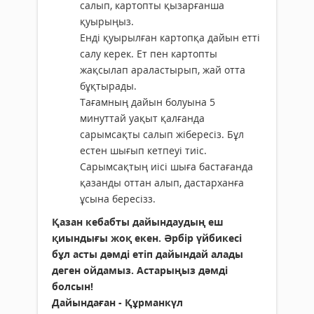
салып, картопты қызарғанша
қуырыңыз.
Енді қуырылған картопқа дайын етті
салу керек. Ет пен картопты
жақсылап араластырып, жай отта
бұқтырады.
Тағамның дайын болуына 5
минуттай уақыт қалғанда
сарымсақты салып жібересіз. Бұл
естен шығып кетпеуі тиіс.
Сарымсақтың иісі шыға бастағанда
қазанды оттан алып, дастарханға
ұсына бересізз.
Қазан кебабты дайындаудың еш
қиындығы жоқ екен. Әрбір үйбикесі
бұл асты дәмді етіп дайындай алады
деген ойдамыз. Астарыңыз дәмді
болсын!
Дайындаған - Құрманкүл