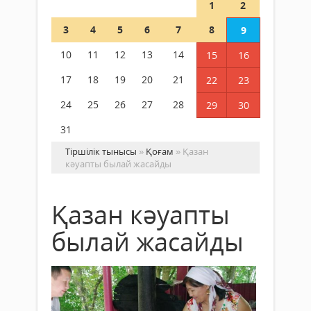
1
2
3
4
5
6
7
8
9
10
11
12
13
14
15
16
17
18
19
20
21
22
23
24
25
26
27
28
29
30
31
Тіршілік тынысы
»
Қоғам
» Қазан
кәуапты былай жасайды
Қазан кәуапты
былай жасайды