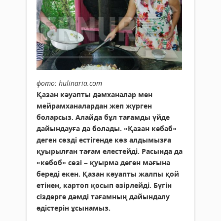
фото: hulinaria.com
Қазан кәуапты дәмханалар мен
мейрамханалардан жеп жүрген
боларсыз. Алайда бұл тағамды үйде
дайындауға да болады. «Қазан кебаб»
деген сөзді естігенде көз алдымызға
қуырылған тағам елестейді. Расында да
«кебоб» сөзі – қуырма деген мағына
береді екен. Қазан кәуапты жалпы қой
етінен, картоп қосып әзірлейді. Бүгін
сіздерге дәмді тағамның дайындалу
әдістерін ұсынамыз.