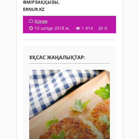
ӨМІРЗАҚҚЫЗЫ,
ERNUR.KZ
Қоғам
10 шілде 2018 ж.
1 414
0
ҰҚСАС ЖАҢАЛЫҚТАР: