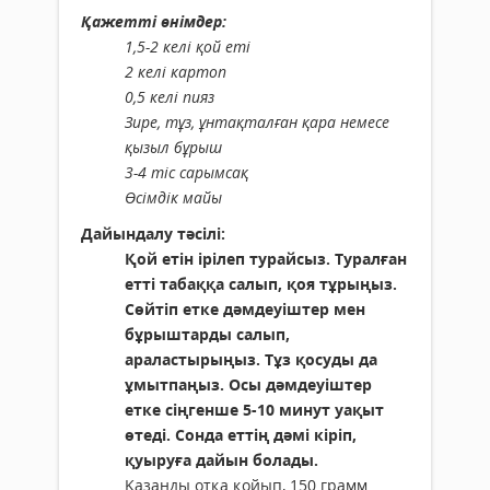
Қажетті өнімдер:
1,5-2 келі қой еті
2 келі картоп
0,5 келі пияз
Зире, тұз, ұнтақталған қара немесе
қызыл бұрыш
3-4 тіс сарымсақ
Өсімдік майы
Дайындалу тәсілі:
Қой етін ірілеп турайсыз. Туралған
етті табаққа салып, қоя тұрыңыз.
Сөйтіп етке дәмдеуіштер мен
бұрыштарды салып,
араластырыңыз. Тұз қосуды да
ұмытпаңыз. Осы дәмдеуіштер
етке сіңгенше 5-10 минут уақыт
өтеді. Сонда еттің дәмі кіріп,
қуыруға дайын болады.
Қазанды отқа қойып, 150 грамм