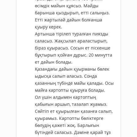
өсімдік майын құясыз. Майды
барынша қыздырып, етті салыңыз.
Етті жартылай дайын болғанша
қуыру керек.
Артынша тірілеп туралған пиязды
саласыз. Жақсылап араластырып,
біраз қуырасыз. Сосын ет піскенше
бұқтырып қойған дұрыс. 20 минутта
ет дайын болады.
Қазандағы дайын қуырманы бөлек
ыдысқа салып аласыз. Сонда
қазанның түбінде майы қалады. Осы
майға картопты қуыруға болады.
Ол үшін алдымен картоптың
қабығын аршып, тазалап жуамыз.
Сөйтіп ет қуырылған қазанға салып,
қуырамыз. Картопты бөліктерге
бөлудің қажеті жоқ. Барлығын
бүтіндей саласыз. Дәміне қарай тұз