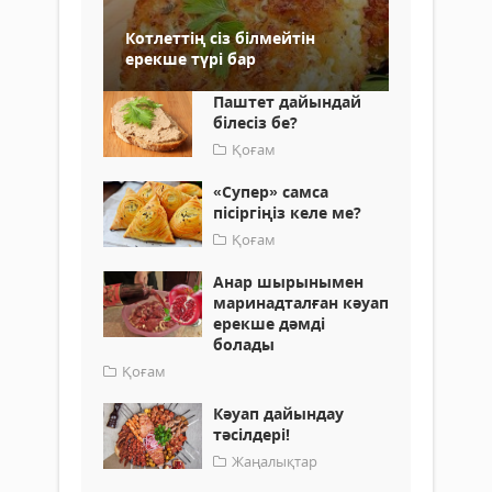
Котлеттің сіз білмейтін
ерекше түрі бар
Паштет дайындай
білесіз бе?
Қоғам
​«Супер» самса
пісіргіңіз келе ме?
Қоғам
Анар шырынымен
маринадталған кәуап
ерекше дәмді
болады
Қоғам
Кәуап дайындау
тәсілдері!
Жаңалықтар