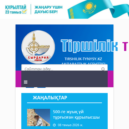
TIRSHILIK-TYNYSY.KZ
АҚПАРАТТЫҚ АГЕНТТІГІ
ЖАҢАЛЫҚТАР
500-ге жуық үй
тұрғызған құрылысшы
08 тамыз 2026 ж.