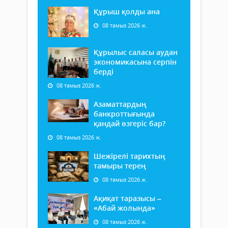
Құрыш қолды ана
08 тамыз 2026 ж.
Құрылыс саласы аудан
экономикасына серпін
берді
08 тамыз 2026 ж.
Азаматтардың
банкроттығында
қандай өзгеріс бар?
08 тамыз 2026 ж.
Шежірелі тарихтың
тамыры терең
08 тамыз 2026 ж.
Ақиқат таразысы –
«Абай жолында»
08 тамыз 2026 ж.