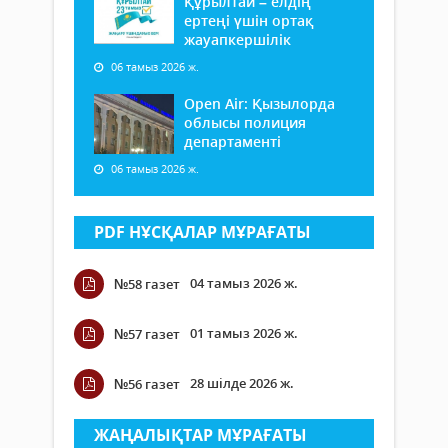
Құрылтай – елдің
ертеңі үшін ортақ
жауапкершілік
06 тамыз 2026 ж.
Open Air: Қызылорда
облысы полиция
департаменті
06 тамыз 2026 ж.
PDF НҰСҚАЛАР МҰРАҒАТЫ
04 тамыз 2026 ж.
№58 газет
01 тамыз 2026 ж.
№57 газет
28 шілде 2026 ж.
№56 газет
ЖАҢАЛЫҚТАР МҰРАҒАТЫ