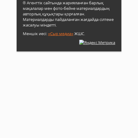
® Агенттік сайтында жарияланған барлық
мақалалар мен фото-бейне материалдардың
авторлық құқықтары қорғалған.
Материалдарды пайдаланған жағдайда сілтеме
жасалуы міндетті.
Меншік иесі:
«Сыр медиа»
ЖШС.