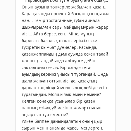
Паровоздай қою түтін будақтаған ошақ...
Оның аузына төңкеріле жабылған қазан...
Қара қазанды ернектей басқан қып-қызыл
нан... Темір тостағанның түбін айнала
шыжғырылған сары майдың мұрын жарар
иісі... Айта берсе, көп. Міне, мұның
барлығы балалық шақты еріксіз еске
түсіретін қымбат дүниелер. Расында,
қазанжаппайдың дәмі ауылда өскен талай
жанның таңдайында әлі күнге дейін
сақталғаны сөзсіз. Бір өзінде тұтас
ауылдың көрінісі ұйысып тұрғандай. Онда
шала жанған оттың иісі де, қазақтың
дарқан көңіліндей молшылық лебі де есіп
тұратындай. Молшылық емей немене?
Келген қонаққа ұсынылар бір қазан
нанның өзі-ақ үй иесінің жомарттығын
аңғартып тұр емес пе?
Үлкен баппен дайындалатын оның қыр-
сырын менің анам да жақсы меңгерген.