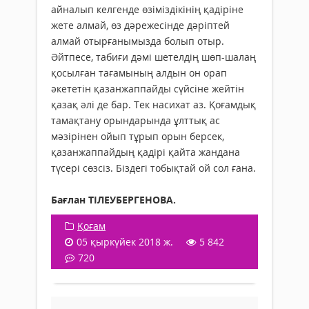
айналып келгенде өзіміздікінің қадіріне
жете алмай, өз дәрежесінде дәріптей
алмай отырғанымызда болып отыр.
Әйтпесе, табиғи дәмі шетелдің шөп-шалаң
қосылған тағамының алдын он орап
әкететін қазанжаппайды сүйсіне жейтін
қазақ әлі де бар. Тек насихат аз. Қоғамдық
тамақтану орындарында ұлттық ас
мәзірінен ойып тұрып орын берсек,
қазанжаппайдың қадірі қайта жандана
түсері сөзсіз. Біздегі тобықтай ой сол ғана.
Бағлан ТІЛЕУБЕРГЕНОВА.
Қоғам
05 қыркүйек 2018 ж.
5 842
720