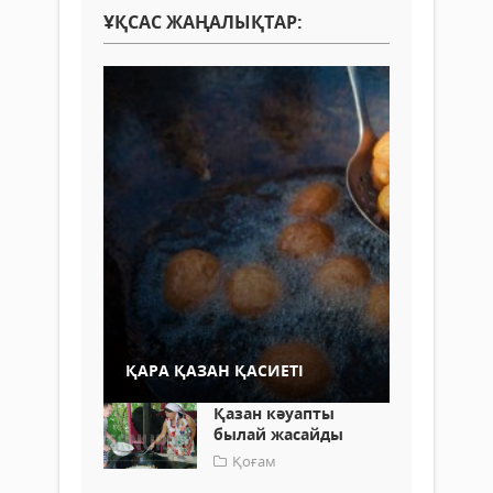
ҰҚСАС ЖАҢАЛЫҚТАР:
ҚАРА ҚАЗАН ҚАСИЕТІ
Қазан кәуапты
былай жасайды
Қоғам