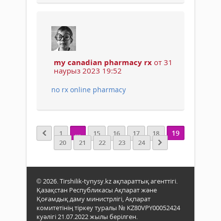
my canadian pharmacy rx
от 31
наурыз 2023 19:52
no rx online pharmacy
...
19
1
15
16
17
18
20
21
22
23
24
© 2026. Tirshilik-tynysy.kz ақпараттық агенттігі.
Қазақстан Республикасы Ақпарат және
Қоғамдық даму министрлігі, Ақпарат
комитетінің тіркеу туралы № KZ80VPY00052424
куәлігі 21.07.2022 жылы берілген.