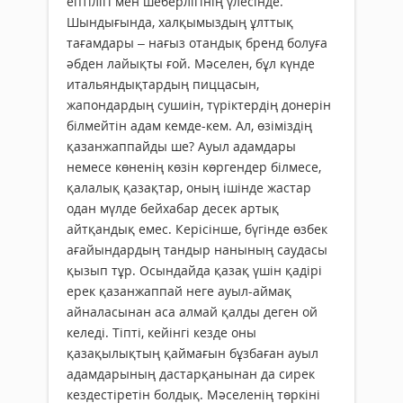
ептілігі мен шеберлігінің үлесінде.
Шындығында, халқымыздың ұлттық
тағамдары – нағыз отандық бренд болуға
әбден лайықты ғой. Мәселен, бұл күнде
итальяндықтардың пиццасын,
жапондардың сушиін, түріктердің донерін
білмейтін адам кемде-кем. Ал, өзіміздің
қазан­жаппайды ше? Ауыл адамдары
немесе көненің көзін көргендер білмесе,
қалалық қазақтар, оның ішінде жас­тар
одан мүлде бейхабар десек артық
айтқандық емес. Керісінше, бүгінде өзбек
ағайындардың тандыр нанының саудасы
қызып тұр. Осындайда қазақ үшін қадірі
ерек қазанжаппай неге ауыл-аймақ
айналасынан аса алмай қалды деген ой
келеді. Тіпті, кейінгі кезде оны
қазақылықтың қаймағын бұзбаған ауыл
адамдарының дастарқанынан да сирек
кездестіретін болдық. Мәселенің төркіні