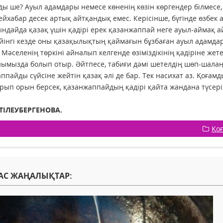
ы ше? Ауыл адамдары немесе көненің көзін көргендер білмесе, 
ейхабар десек артық айтқандық емес. Керісінше, бүгінде өзб
ындайда қазақ үшін қадірі ерек қазанжаппай неге ауыл-аймақ а
кейінгі кезде оны қазақылықтың қаймағын бұзбаған ауыл адамд
 Мәселенің төркіні айналып келгенде өзіміздікінің қадіріне жет
ымызда болып отыр. Әйтпесе, табиғи дәмі шетелдің шөп-шалаң
ппайды сүйсіне жейтін қазақ әлі де бар. Тек насихат аз. Қоға
рып орын берсек, қазанжаппайдың қадірі қайта жандана түсері сө
 ТІЛЕУБЕРГЕНОВА.
Қо
АС ЖАҢАЛЫҚТАР: