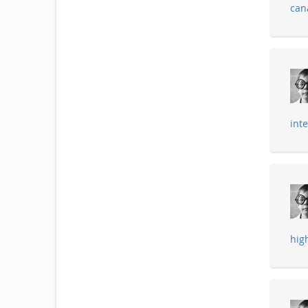
can
int
hig