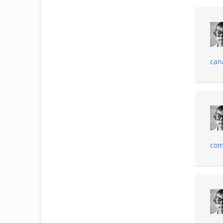
can
com