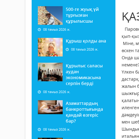
500-ге жуық үй
ҚА
тұрғызған
құрылысшы
Парово
08 тамыз 2026 ж.
қып-қыз
Құрыш қолды ана
Міне, м
08 тамыз 2026 ж.
өскен т
Онда ша
немене?
Құрылыс саласы
аудан
Үлкен б
экономикасына
дастарқ
серпін берді
жалын б
08 тамыз 2026 ж.
шыжғыры
қалатын
Азаматтардың
иленген
банкроттығында
дәмдеуі
қандай өзгеріс
бар?
мен шеб
Шындығы
08 тамыз 2026 ж.
итальян