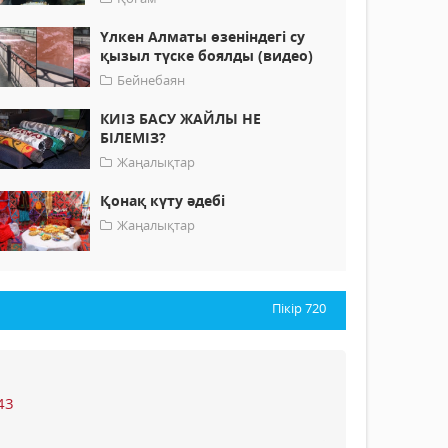
Үлкен Алматы өзеніндегі су
қызыл түске боялды (видео)
Бейнебаян
КИІЗ БАСУ ЖАЙЛЫ НЕ
БІЛЕМІЗ?
Жаңалықтар
Қонақ күту әдебі
Жаңалықтар
Пікір
720
43