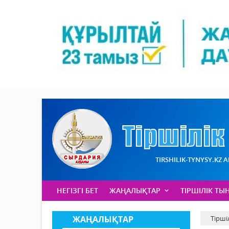
TIRSHILIK-TYNYSY.KZ 
НЕГІЗГІ БЕТ
ЖАҢАЛЫҚТАР
ТІРШІЛІК ТЫ
ЖАҢАЛЫҚТАР
Тірші