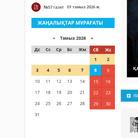
01 тамыз 2026 ж.
№57 газет
ЖАҢАЛЫҚТАР МҰРАҒАТЫ
«
Тамыз 2026 »
Дс
Сс
Ср
Бс
Жм
Сб
Жс
1
2
Қ
3
4
5
6
7
8
9
10
11
12
13
14
15
16
17
18
19
20
21
22
23
Пі
24
25
26
27
28
29
30
31