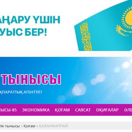
АҚПАРАТТЫҚ АГЕНТТІГІ
НЫСЫ-85
ЭКОНОМИКА
ҚОҒАМ
САЯСАТ
ОҚИҒАЛАР
ӘЛ
лік тынысы
»
Қоғам
» ҚАЗАНЖАППАЙ