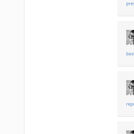
pre
bes
rep