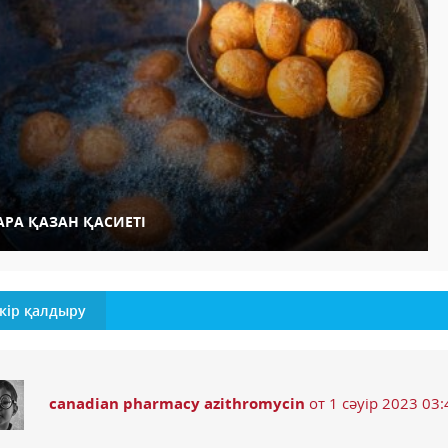
АРА ҚАЗАН ҚАСИЕТІ
кір қалдыру
canadian pharmacy azithromycin
от 1 сәуір 2023 03: