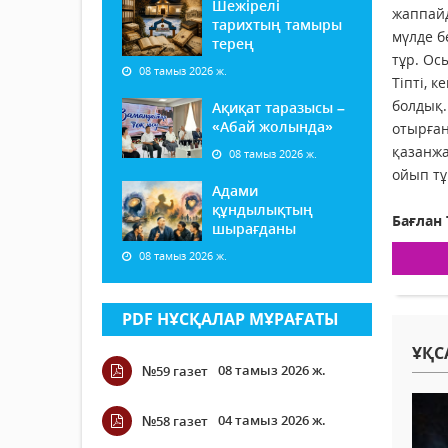
Шежірелі
жаппайд
тарихтың тамыры
мүлде б
терең
тұр. Ос
08 тамыз 2026 ж.
Тіпті, 
болдық.
Ақиқат таразысы –
«Абай жолында»
отырған
қазанжа
08 тамыз 2026 ж.
ойып тұ
Адами
құндылықтың
Бағлан
шырағданы
08 тамыз 2026 ж.
PDF НҰСҚАЛАР МҰРАҒАТЫ
ҰҚС
08 тамыз 2026 ж.
№59 газет
04 тамыз 2026 ж.
№58 газет