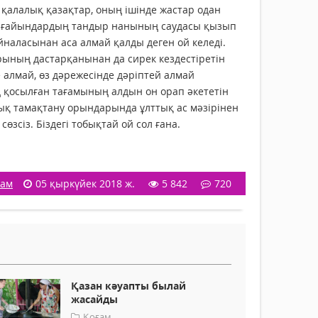
қалалық қазақтар, оның ішінде жас­тар одан
ек ағайындардың тандыр нанының саудасы қызып
йналасынан аса алмай қалды деген ой келеді.
арының дастарқанынан да сирек кездестіретін
е алмай, өз дәрежесінде дәріптей алмай
 қосылған тағамының алдын он орап әкететін
мдық тамақтану орындарында ұлттық ас мәзірінен
зсіз. Біздегі тобықтай ой сол ғана.
ғам
05 қыркүйек 2018 ж.
5 842
720
Қазан кәуапты былай
жасайды
Қоғам