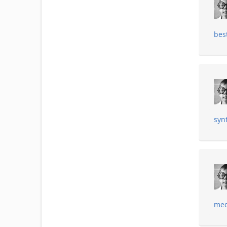
bes
syn
med