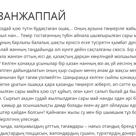
ЗАНЖАППАЙ
здай қою түтін будақтаған ошақ... Оның аузына төңкеріле жабы
ыл нан... Темір тостағанның түбін айнала шыжғырылған сары ма
ұның барлығы балалық шақты еріксіз еске түсіретін қымбат дү
алай жанның таңдайында әлі күнге дейін сақталғаны сөзсіз. Бір 
ла жанған оттың иісі де, қазақтың дарқан көңіліндей молшылы
 Келген қонаққа ұсынылар бір қазан нанның өзі-ақ үй иесінің
аппен дайындалатын оның қыр-сырын менің анам да жақсы меңге
анынан бұл тағам үзілмейтін. Шаңыраққа келген сыйлы қонаққ
етке ұратын ошаққа қара қазанды төңкеріп жіберіп, әп-сәтте қ
лған сары майға қою сүт құйып, оған қант салып былай да бы
. Сырғып аққан судай жылпылдаған сары май нанды одан әрі бал
 қамыр да осыншалықты дәмді болады екен-ау деп ойлаушы едік.
штер қайдан болсын? Қайнаған жылы су мен бір шымшым тұз бо
ерлігінің үлесінде.
нда, халқымыздың ұлттық тағамдары – нағыз отандық бренд бо
дықтардың пиццасын, жапондардың сушиін, түріктердің донерін 