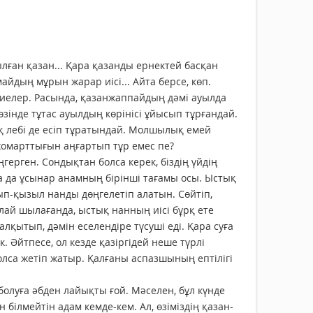
лған қазан... Қара қазанды ернектей басқан
йдың мұрын жарар иісі... Айта берсе, көп.
ниелер. Расында, қазанжаппайдың дәмі ауылда
өзінде тұтас ауылдың көрінісі ұйысып тұрғандай.
қ лебі де есіп тұратындай. Молшылық емей
 жомарттығын аңғартып тұр емес пе?
рген. Сондықтан болса керек, біздің үйдің
а да ұсынар анамның бірінші тағамы осы. Ыстық
ып-қызыл нанды дөңгелетіп алатын. Сөйтіп,
лай шылағанда, ыстық нанның иісі бұрқ ете
қытып, дәмін еселендіре түсуші еді. Қара суға
 Әйтпесе, ол кезде қазіргідей неше түрлі
лса жетіп жатыр. Қалғаны аспазшының ептілігі
луға әбден лайықты ғой. Мәселен, бұл күнде
білмейтін адам кемде-кем. Ал, өзіміздің қазан­