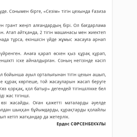
де. Сонымен бірге, «Сезім» тігін цехында Ғазиза
ен грант жеңіп алғандардың бірі. Ол бағдарлама
ан. Атап айтқанда, 2 тігін машинасы мен жиектеп
нада тұрса, екіншісін үйде жұмыс жасауға арнап
үйренген. Анаға қарап өскен қыз құрақ құрап,
ншікті іске айналдырған. Соның негізінде кәсіп
ол бойынша ауыл орталығынан тігін цехын ашып,
не құрақ көрпеше, той жасауларын жасап беруге
«Көз қорқақ, қол батыр» дегендей тігіншілікке бел
і жас тігінші.
ы өзі жасайды. Оған қажетті маталарды әуелде
 қолдан шыққан бұйымдарды, құрақтарды қолайлы
лып кетіп жатқандар да жетерлік.
Ердос СӘРСЕНБЕКҰЛЫ