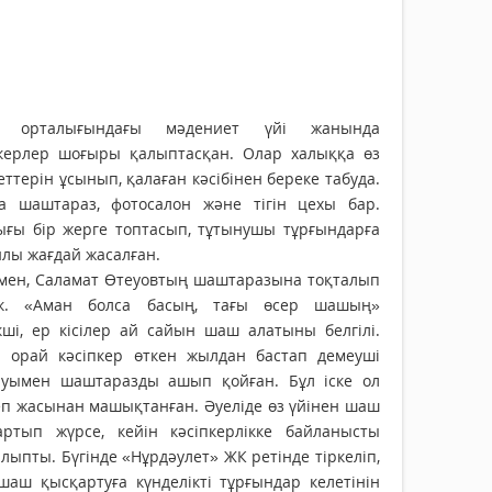
л орталығындағы мәдениет үйі жанында
пкерлер шоғыры қалыптасқан. Олар халыққа өз
ттерін ұсынып, қалаған кәсібінен береке табуда.
а шаштараз, фотосалон және тігін цехы бар.
ығы бір жерге топтасып, тұтынушы тұрғындарға
лы жағдай жасалған.
мен, Саламат Өтеуовтың шаштаразына тоқ­талып
ік. «Аман болса басың, тағы өсер ша­­шың»
кші, ер кісілер ай сайын шаш алатыны белгілі.
н орай кәсіпкер өткен жылдан бас­тап демеуші
ауымен шаштаразды ашып қойған. Бұл іске ол
еп жасынан машықтанған. Әуеліде өз үйінен шаш
артып жүрсе, кейін кәсіпкерлікке байланысты
лыпты. Бүгінде «Нұрдәулет» ЖК ретінде тіркеліп,
 шаш қысқартуға күнделікті тұрғындар келетінін