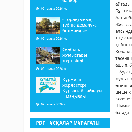
бапкері
айтады.
09 тамыз 2026 ж.
Бұл ғим
Алтынбе
«Тораңғының
Жас кәс
түбіне демалуға
болмайды»
аясында
тігу ст
09 тамыз 2026 ж.
қойыпт
Сенбілік
Қолөнер
жұмыстары
төсеніш
жүргізілді
ашып, б
09 тамыз 2026 ж.
– Аудан
жұмыс ж
Құрметті
жерлестер!
өтініш 
Құрылтай сайлауы
шеше кі
– маңызды
Қолөнер
09 тамыз 2026 ж.
Шымкент
бағада 
PDF НҰСҚАЛАР МҰРАҒАТЫ