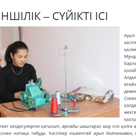
ІНШІЛІК – СҮЙІКТІ ІСІ
Ауы
кәсі
қызме
Мұнд
Барл
қолай
Алды
өтей
деме
Соға
қолд
мект
қысқ
сихат кездесулеріне қатысып, арнайы шаштараз ашу ісін қолға а
 ісінен нәпақа табуда. Кәсіпкер кішкентай ауыл болғанымен,