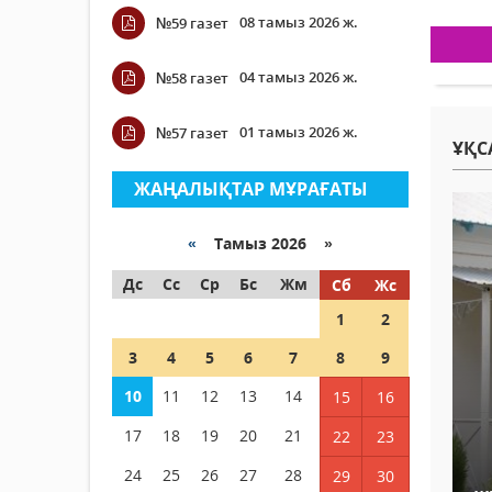
08 тамыз 2026 ж.
№59 газет
04 тамыз 2026 ж.
№58 газет
01 тамыз 2026 ж.
№57 газет
ҰҚС
ЖАҢАЛЫҚТАР МҰРАҒАТЫ
«
Тамыз 2026 »
Дс
Сс
Ср
Бс
Жм
Сб
Жс
1
2
3
4
5
6
7
8
9
10
11
12
13
14
15
16
17
18
19
20
21
22
23
24
25
26
27
28
29
30