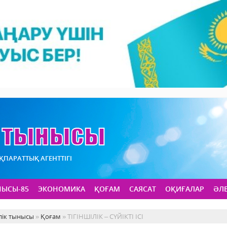
АҚПАРАТТЫҚ АГЕНТТІГІ
НЫСЫ-85
ЭКОНОМИКА
ҚОҒАМ
САЯСАТ
ОҚИҒАЛАР
ӘЛ
лік тынысы
»
Қоғам
» ТІГІНШІЛІК – СҮЙІКТІ ІСІ