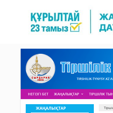
TIRSHILIK-TYNYSY.KZ 
НЕГІЗГІ БЕТ
ЖАҢАЛЫҚТАР
ТІРШІЛІК ТЫ
ЖАҢАЛЫҚТАР
Тірші