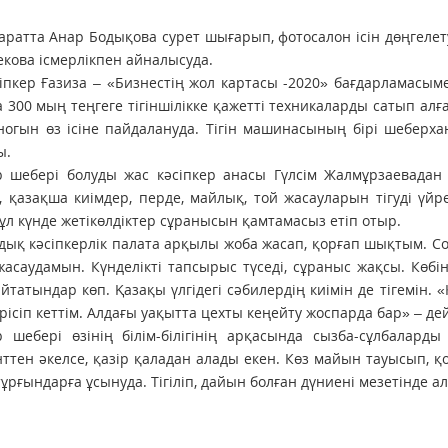
аратта Анар Бодықова сурет шығарып, фотосалон ісін дөңгелету
кова ісмерлікпен айналысуда.
іпкер Ғазиза – «Бизнестің жол картасы -2020» бағдарламасым
 300 мың теңгеге тігіншілікке қажетті техникаларды сатып алғ
аногын өз ісіне пайдалануда. Тігін машинасының бірі шеберха
ы.
 шебері болуды жас кәсіпкер анасы Гүлсім Жалмұрзаевадан 
, қазақша киімдер, перде, майлық, той жасауларын тігуді үйре
ұл күнде жетікөлдіктер сұранысын қамтамасыз етіп отыр.
дық кәсіпкерлік палата арқылы жоба жасап, қорғап шықтым. С
асаудамын. Күнделікті тапсырыс түседі, сұраныс жақсы. Көбі
айтатындар көп. Қазақы үлгідегі сәбилердің киімін де тігемін. 
рісіп кеттім. Алдағы уақытта цехты кеңейту жоспарда бар» – дейд
 шебері өзінің білім-білігінің арқасында сызба-сұлбалард
тен әкелсе, қазір қала­дан алады екен. Көз майын тауысып,
тұрғындарға ұсынуда. Тігіліп, дайын болған дүниені мезетінде а