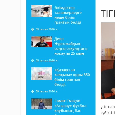
Әкімдіктер
ТІГ
талапкерлерге
неше білім
грантын бөлді
09 тамыз 2026 ж.
Дияр
Нұрғожайдың
соңғы секундтағы
нокауты 25 мың
09 тамыз 2026 ж.
«Қазақстан
халқына» қоры 350
білім грантын
бөлді:
09 тамыз 2026 ж.
Самат Смақов
«Атырау» футбол
үгіт-на
клубының бас
сүйікті