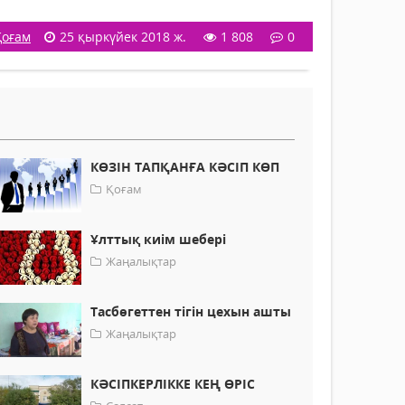
Қоғам
25 қыркүйек 2018 ж.
1 808
0
КӨЗІН ТАПҚАНҒА КӘСІП КӨП
Қоғам
Ұлттық киім шебері
Жаңалықтар
Тасбөгеттен тігін цехын ашты
Жаңалықтар
КӘСІПКЕРЛІККЕ КЕҢ ӨРІС