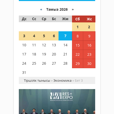
«
Тамыз 2026 »
Дс
Сс
Ср
Бс
Жм
Сб
Жс
1
2
3
4
5
6
7
8
9
10
11
12
13
14
15
16
17
18
19
20
21
22
23
24
25
26
27
28
29
30
31
Тіршілік тынысы
»
Экономика
» Бет 3
Ас
Өң
эк
са
Экономика