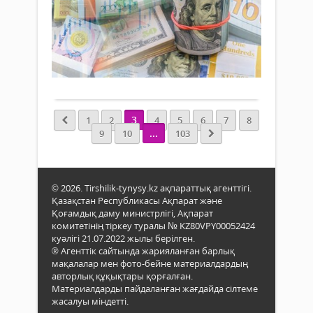
10
жұм
бо
қызм
наурыз
жүргі
жән
2026 ж.
Игі
Аста
экоб
244
шара
мен
қат
0
ауда
Алм
«Таз
әкімі
ақш
Толығырақ
Қаза
Бері
айыр
бағд
Сәрм
оры
аясы
ауда
шете
«Мөл
3
1
2
4
5
6
7
8
арда
валю
бұла
...
9
10
103
ауда
баға
атты
мәсл
ұсын
ауқ
депу
экол
ерікт
акци
© 2026. Tirshilik-tynysy.kz ақпараттық агенттігі.
жаст
өтті.
Қазақстан Республикасы Ақпарат және
қаты
Бұла
Қоғамдық даму министрлігі, Ақпарат
мен
комитетінің тіркеу туралы № KZ80VPY00052424
жаға
куәлігі 21.07.2022 жылы берілген.
аума
® Агенттік сайтында жарияланған барлық
таза
мақалалар мен фото-бейне материалдардың
оған
авторлық құқықтары қорғалған.
16
Материалдарды пайдаланған жағдайда сілтеме
жасалуы міндетті.
000-