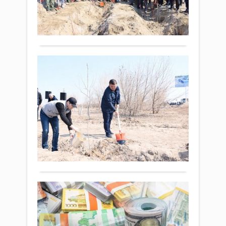
орт
на
556
банк
саты
онк
0
төра
алу
ұлтт
ая
Толығырақ
жән
валю
кө
сату
нығ
егі
баға
жат
Қы
ұсын
айтты
Мем
«М
бас
бұ
баст
Экономика
ау
қолғ
24
алын
эк
наурыз
жал
ак
2026 ж.
«Таз
өтт
445
Қаза
0
экол
Обл
акци
Толығырақ
әкімі
жән
Нұрл
Нау
Нәлі
онкү
зия
До
аясы
қау
қа
бүгін
өкілд
те
тал
мемл
Экономика
ай
егу
меке