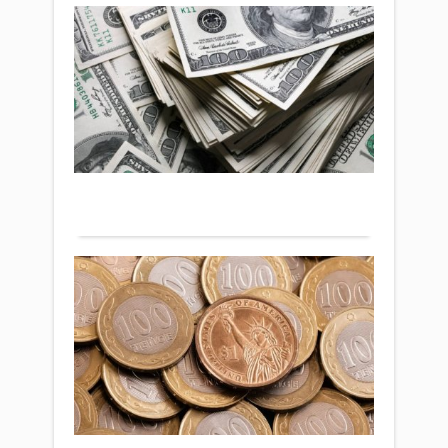
Ахат
Бүг
қала
до
аума
қа
мен
те
оған
Экономика
са
қара
05 сәуір
елді
жа
2026 ж.
жол
бел
168
жөнд
бо
0
жұм
Толығырақ
бар
Аста
таны
мен
Алм
До
қала
ақш
ба
айыр
тө
пунк
жа
шет
Экономика
-
вал
01 сәуір
Ұл
жаңа
2026 ж.
баға
ба
141
жари
те
0