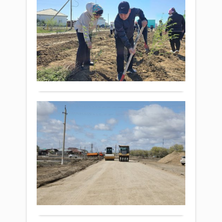
«Таз
ау
Қаза
эк
экол
Экономика
ак
акци
19 сәуір
өтт
аясы
2026 ж.
сенб
509
«Таз
өтті.
0
Қаза
Таза
Толығырақ
бағд
жұм
аясы
ауда
«Таз
менш
аула
Қы
түрі
атты
қара
жо
ауқ
бар
ин
экол
меке
да
акци
атса
Экономика
өтті..
жо
10 сәуір
қа
2026 ж.
ал
174
0
Бүгі
Толығырақ
қала
әкімі
Нұр