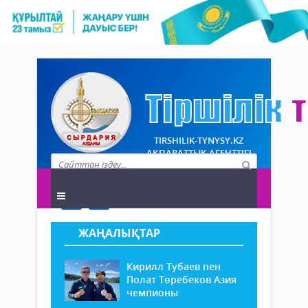
TIRSHILIK-TYNYSY.KZ
АҚПАРАТТЫҚ АГЕНТТІГІ
ЖАҢАЛЫҚТАР
Кирилл Тубаев пен
Полат Төребеков Азия
чемпионы