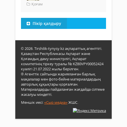
Қоғам
Пікір қалдыру
© 2026. Tirshilik-tynysy.kz ақпараттық агенттігі.
Қазақстан Республикасы Ақпарат және
Қоғамдық даму министрлігі, Ақпарат
комитетінің тіркеу туралы № KZ80VPY00052424
куәлігі 21.07.2022 жылы берілген.
® Агенттік сайтында жарияланған барлық
мақалалар мен фото-бейне материалдардың
авторлық құқықтары қорғалған.
Материалдарды пайдаланған жағдайда сілтеме
жасалуы міндетті.
Меншік иесі:
«Сыр медиа»
ЖШС.