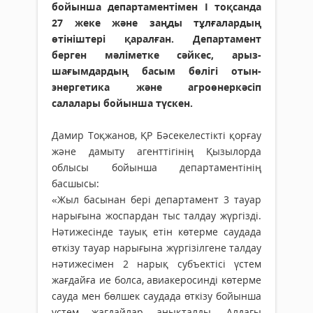
бойынша департаментімен І тоқсанда
27 жеке және заңды тұлғалардың
өтініштері қаралған. Департамент
берген мәліметке сәйкес, арыз-
шағымдардың басым бөлігі отын-
энергетика және агроөнеркәсіп
салалары бойынша түскен.
Дамир Тоқжанов, ҚР Бәсекелестікті қорғау
және дамыту агенттігінің Қызылорда
облысы бойынша департаментінің
басшысы:
«Жыл басынан бері департамент 3 тауар
нарығына жоспардан тыс талдау жүргізді.
Нәтижесінде тауық етін көтерме саудада
өткізу тауар нарығына жүргізілгене талдау
нәтижесімен 2 нарық субъектісі үстем
жағдайға ие болса, авиакеросинді көтерме
сауда мен бөлшек саудада өткізу бойынша
үстем жағдайлар анықталды. Алдағы