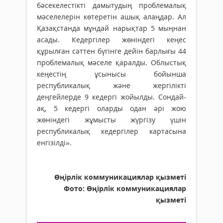
бәсекелестікті дамытудың проблемалық
мәселелерін көтеретін ашық алаңдар. Ал
Қазақстанда мұндай нарықтар 5 мыңнан
асады. Кедергілер жөніндегі кеңес
құрылған сәттен бүгінге дейін барлығы 44
проблемалық мәселе қаралды. Облыстық
кеңестің ұсынысы бойынша
республикалық және жергілікті
деңгейлерде 9 кедергі жойылды. Сондай-
ақ, 5 кедергі оларды одан әрі жою
жөніндегі жұмысты жүргізу үшін
республикалық кедергілер картасына
енгізілді».
Өңірлік коммуникациялар қызметі
Фото: Өңірлік коммуникациялар
қызметі