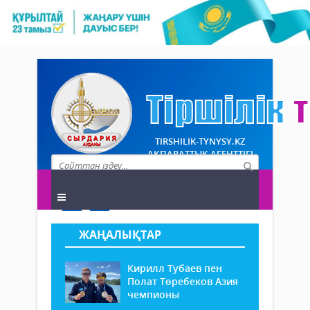
TIRSHILIK-TYNYSY.KZ
АҚПАРАТТЫҚ АГЕНТТІГІ
ЖАҢАЛЫҚТАР
Кирилл Тубаев пен
Полат Төребеков Азия
чемпионы