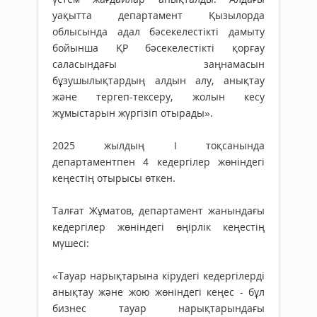
уақытта департамент Қызылорда
облысында адал бәсекелестікті дамыту
бойынша ҚР бәсекелестікті қорғау
саласындағы заңнамасын
бұзушылықтардың алдын алу, анықтау
және тергеп-тексеру, жолын кесу
жұмыстарын жүргізіп отырады».
2025 жылдың І тоқсанында
департаментпен 4 кедергілер жөніндегі
кеңестің отырысы өткен.
Талғат Жұматов, департамент жанындағы
кедергілер жөніндегі өңірлік кеңестің
мүшесі:
«Тауар нарықтарына кірудегі кедергілерді
анықтау және жою жөніндегі кеңес - бұл
бизнес тауар нарықтарындағы