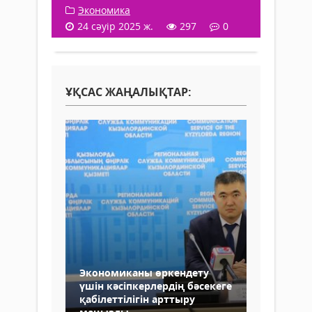
Экономика
24 сәуір 2025 ж.
297
0
ҰҚСАС ЖАҢАЛЫҚТАР:
Экономиканы өркендету
үшін кәсіпкерлердің бәсекеге
қабілеттілігін арттыру