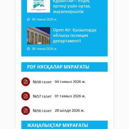
Құрылтай – елдің
ертеңі үшін ортақ
жауапкершілік
06 тамыз 2026 ж.
Open Air: Қызылорда
облысы полиция
департаменті
06 тамыз 2026 ж.
PDF НҰСҚАЛАР МҰРАҒАТЫ
04 тамыз 2026 ж.
№58 газет
01 тамыз 2026 ж.
№57 газет
28 шілде 2026 ж.
№56 газет
ЖАҢАЛЫҚТАР МҰРАҒАТЫ