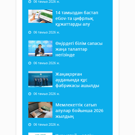
06 тамыз 2026 ж.
14 тамыздан бастап
еGov-та цифрлық
құжаттарды алу
06 тамыз 2026 ж.
Өңірдегі білім сапасы
жаңа талаптар
негізінде
06 тамыз 2026 ж.
Жаңақорған
ауданында құс
фабрикасы ашылды
06 тамыз 2026 ж.
Мемлекеттік сатып
алулар бойынша 2026
жылдың
06 тамыз 2026 ж.