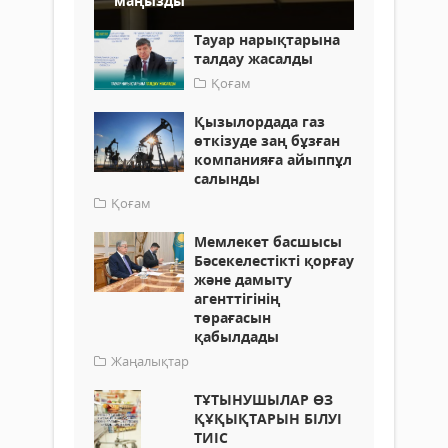
маңызды
Тауар нарықтарына
талдау жасалды
Қоғам
Қызылордада газ
өткізуде заң бұзған
компанияға айыппұл
салынды
Қоғам
Мемлекет басшысы
Бәсекелестікті қорғау
және дамыту
агенттігінің
төрағасын
қабылдады
Жаңалықтар
ТҰТЫНУШЫЛАР ӨЗ
ҚҰҚЫҚТАРЫН БІЛУІ
ТИІС