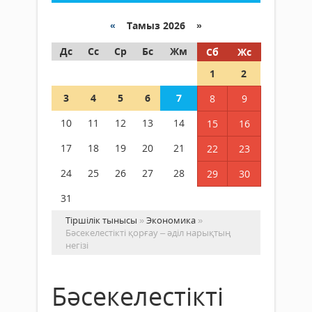
«
Тамыз 2026 »
Дс
Сс
Ср
Бс
Жм
Сб
Жс
1
2
3
4
5
6
7
8
9
10
11
12
13
14
15
16
17
18
19
20
21
22
23
24
25
26
27
28
29
30
31
Тіршілік тынысы
»
Экономика
»
Бәсекелестікті қорғау – әділ нарықтың
негізі
Бәсекелестікті