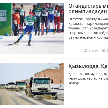
Отандастарымы
олимпиададан
Оңтүстік Кореядағы ж
Қазақстан тарихындаңы
туралы Stan.kz ақпарат
спортшылары хоккейде
рет ел намысын қорғады
Спорт
Қызылорда. Қа
Қаланың коммуналдық 
кезекшілік кестесіне сә
келеді....