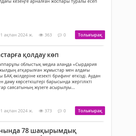
алдағы кезеңге арналған жоспары туралы есеп
01 ақпан 2024 ж.
363
0
Толығырақ
старға қолдау көп
іғаппарұлы облыстық медиа алаңда «Сырдария
жылдың атқарылған жұмыстар мен алдағы
ы БАҚ өкілдеріне кезекті брифинг өткізді. Аудан
ген даму көрсеткіштері барысында жергілікті
тар саясатының жүзеге асырылуы...
01 ақпан 2024 ж.
373
0
Толығырақ
анында 78 шақырымдық