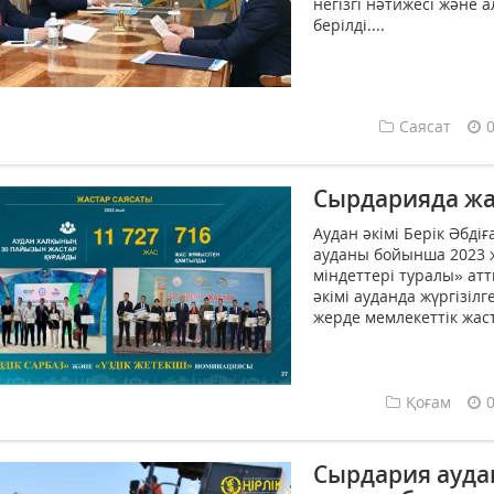
негізгі нәтижесі және 
берілді....
Саясат
Сырдарияда жа
Аудан әкімі Берік Әбд
ауданы бойынша 2023 
міндеттері туралы» атт
әкімі ауданда жүргізіл
жерде мемлекеттік жас
Қоғам
Сырдария ауд