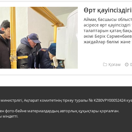
Өрт қауіпсіздіг
Аймақ басшысы облыст
әсіресе өрт қауіпсіздіг
талаптарын қатаң бақы
әкімі Берік Сәрменбае
жағдайлар бөлімі және 
Қоғам
инистрлігі, Ақпарат комитетінің тіркеу туралы № KZ80VPY00052424 куә
мен фото-бейне материалдардың авторлық құқықтары қорғалған.
 міндетті.