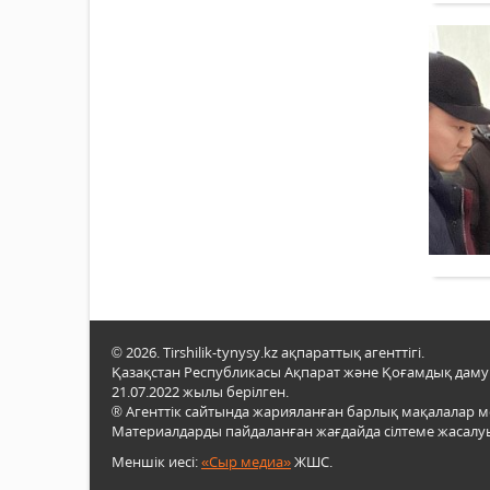
© 2026. Tirshilik-tynysy.kz ақпараттық агенттігі.
Қазақстан Республикасы Ақпарат және Қоғамдық даму м
21.07.2022 жылы берілген.
® Агенттік сайтында жарияланған барлық мақалалар 
Материалдарды пайдаланған жағдайда сілтеме жасалуы
Меншік иесі:
«Сыр медиа»
ЖШС.