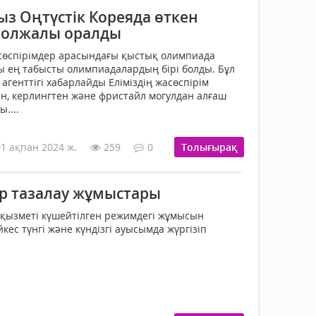
з Оңтүстік Кореяда өткен
 олжалы оралды
асөспірімдер арасындағы қыстық олимпиада
 ең табысты олимпиадалардың бірі болды. Бұл
 агенттігі хабарлайды Еліміздің жасөспірім
н, керлингтен және фристайл могулдан алғаш
....
01 ақпан 2024 ж.
259
0
Толығырақ
р тазалау жұмыстары
қызметі күшейтілген режимдегі жұмысын
йкес түнгі және күндізгі ауысымда жүргізіп