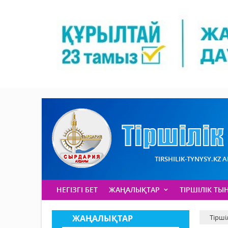
TIRSHILIK-TYNYSY.KZ 
НЕГІЗГІ БЕТ
ЖАҢАЛЫҚТАР
ТІРШІЛІК ТЫ
ЖАҢАЛЫҚТАР
Тірші