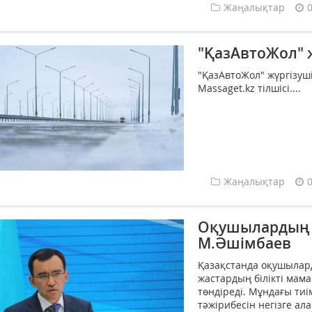
Жаңалықтар
"ҚазАвтоЖол" 
"ҚазАвтоЖол" жүргізуші
Massaget.kz тілшісі....
Жаңалықтар
Оқушылардың о
М.Әшімбаев
Қазақстанда оқушылард
жастардың білікті мам
төндіреді. Мұндағы тиі
тәжірибесін негізге ал