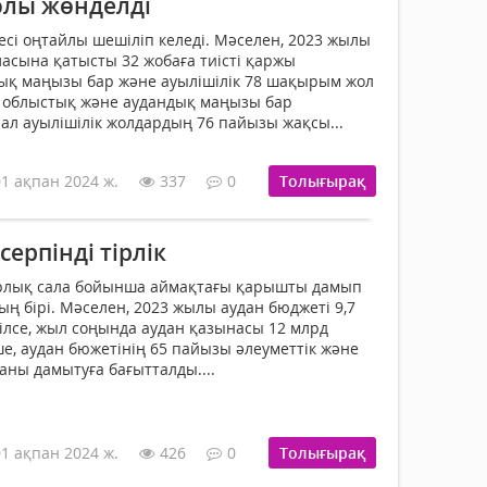
олы жөнделді
сі оңтайлы шешіліп келеді. Мәселен, 2023 жылы
асына қатысты 32 жобаға тиісті қаржы
ық маңызы бар және ауылішілік 78 шақырым жол
, облыстық және аудандық маңызы бар
ал ауылішілік жолдардың 76 пайызы жақсы...
01 ақпан 2024 ж.
337
0
Толығырақ
ерпінді тірлік
рлық сала бойынша аймақтағы қарышты дамып
ң бірі. Мәселен, 2023 жылы аудан бюджеті 9,7
тілсе, жыл соңында аудан қазынасы 12 млрд
ше, аудан бюжетінің 65 пайызы әлеуметтік және
ны дамытуға бағытталды....
01 ақпан 2024 ж.
426
0
Толығырақ