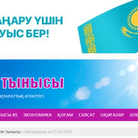
АҚПАРАТТЫҚ АГЕНТТІГІ
НЫСЫ-85
ЭКОНОМИКА
ҚОҒАМ
САЯСАТ
ОҚИҒАЛАР
ӘЛ
лік тынысы
» Материалы за 01.02.2024