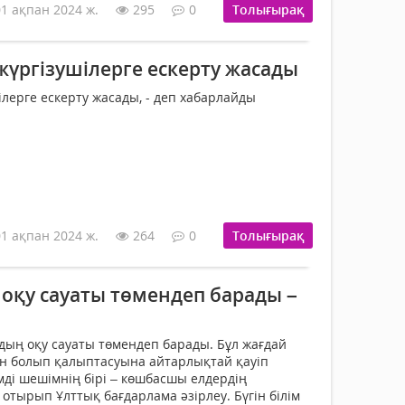
01 ақпан 2024 ж.
295
0
Толығырақ
жүргізушілерге ескерту жасады
лерге ескерту жасады, - деп хабарлайды
01 ақпан 2024 ж.
264
0
Толығырақ
қу сауаты төмендеп барады –
ың оқу сауаты төмендеп барады. Бұл жағдай
ан болып қалыптасуына айтарлықтай қауіп
мді шешімнің бірі – көшбасшы елдердің
а отырып Ұлттық бағдарлама әзірлеу. Бүгін білім