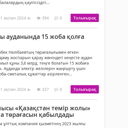
балалардың қауіпсіздігі...
01 ақпан 2024 ж.
394
0
Толығырақ
 ауданында 15 жоба қолға
лыбек Нәлібаевтың төрағалығымен өткен
аму жоспарын қарау жөніндегі кеңесте аудан
биыл құны 3,6 млрд. теңге болатын 15 жобаға
ы. Ауданда электр желілерін жаңғырту үшін
ба-сметалық құжаттар әзірленген...
01 ақпан 2024 ж.
327
0
Толығырақ
ысы «Қазақстан темір жолы»
ма төрағасын қабылдады
а ұлттық компания қызметінің 2023 жылғы