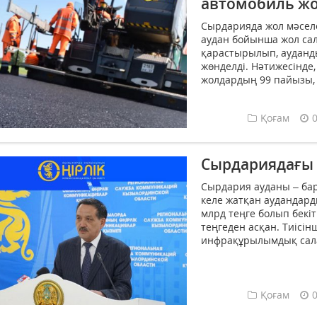
автомобиль ж
Сырдарияда жол мәселе
аудан бойынша жол сал
қарастырылып, ауданд
жөнделді. Нәтижесінде
жолдардың 99 пайызы, 
Қоғам
Сырдариядағы с
Сырдария ауданы – ба
келе жатқан аудандарды
млрд теңге болып бекі
теңгеден асқан. Тиісін
инфрақұрылымдық сала
Қоғам