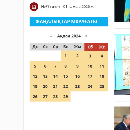
01 тамыз 2026 ж.
№57 газет
ЖАҢАЛЫҚТАР МҰРАҒАТЫ
«
Ақпан 2024
»
Дс
Сс
Ср
Бс
Жм
Сб
Жс
1
2
3
4
5
6
7
8
9
10
11
12
13
14
15
16
17
18
19
20
21
22
23
24
25
26
27
28
29