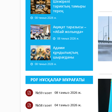
Шежірелі
тарихтың тамыры
терең
08 тамыз 2026 ж.
Ақиқат таразысы –
«Абай жолында»
08 тамыз 2026 ж.
Адами
құндылықтың
шырағданы
08 тамыз 2026 ж.
PDF НҰСҚАЛАР МҰРАҒАТЫ
08 тамыз 2026 ж.
№59 газет
04 тамыз 2026 ж.
№58 газет