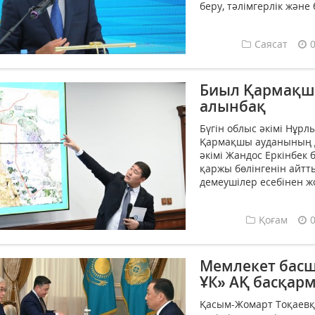
беру, тәлімгерлік және 
Саясат
Биыл Қармақшы
алынбақ
Бүгін облыс әкімі Нұр
Қармақшы ауданының д
әкімі Жандос Еркінбек 
қаржы бөлінгенін айтт
демеушілер есебінен жо
Қоғам
Мемлекет басш
ҰК» АҚ басқар
Қасым-Жомарт Тоқаевқ