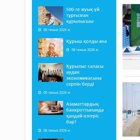
500-ге жуық үй
тұрғызған
құрылысшы
08 тамыз 2026 ж.
Құрыш қолды ана
08 тамыз 2026 ж.
Құрылыс саласы
аудан
экономикасына
серпін берді
08 тамыз 2026 ж.
Азаматтардың
банкроттығында
қандай өзгеріс
бар?
08 тамыз 2026 ж.