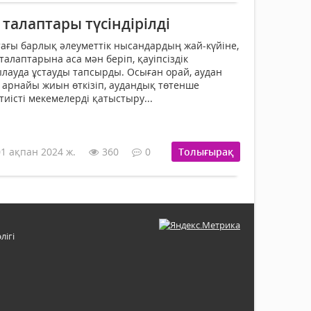
і талаптары түсіндірілді
ағы барлық әлеуметтік нысандардың жай-күйіне,
і талаптарына аса мән беріп, қауіпсіздік
лауда ұстауды тапсырды. Осыған орай, аудан
в арнайы жиын өткізіп, аудандық төтенше
тиісті мекемелерді қатыстыру...
01 ақпан 2024 ж.
360
0
Толығырақ
лігі