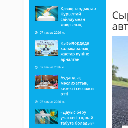
Қазақстандықтар
Сы
Құрылтай
сайлауынан
ав
жақсылық
07 тамыз 2026 ж.
Қызылордада
халықаралық
жастар күніне
арналған
07 тамыз 2026 ж.
Аудандық
мәслихаттың
кезекті сессиясы
өтті
07 тамыз 2026 ж.
«Дауыс беру
учаскесін қалай
табуға болады?»