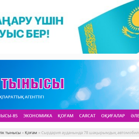
АҚПАРАТТЫҚ АГЕНТТІГІ
НЫСЫ-85
ЭКОНОМИКА
ҚОҒАМ
САЯСАТ
ОҚИҒАЛАР
ӘЛ
лік тынысы
»
Қоғам
» Сырдария ауданында 78 шақырымдық автомобил