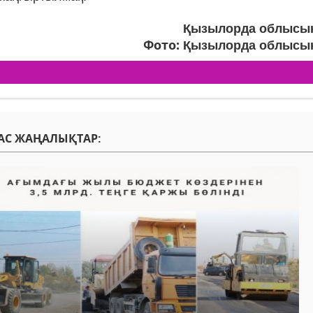
Қызылорда облысын
Фото:
Қызылорда облысын
АС ЖАҢАЛЫҚТАР: