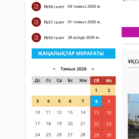
04 тамыз 2026 ж.
№58 газет
01 тамыз 2026 ж.
№57 газет
28 шілде 2026 ж.
№56 газет
ЖАҢАЛЫҚТАР МҰРАҒАТЫ
ҰҚС
«
Тамыз 2026 »
Дс
Сс
Ср
Бс
Жм
Сб
Жс
1
2
3
4
5
6
7
8
9
10
11
12
13
14
15
16
17
18
19
20
21
22
23
24
25
26
27
28
29
30