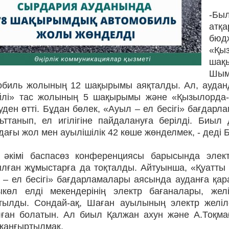
-Бы
атқ
бю
«Қы
шақ
Шым
обиль жолының 12 шақырымы аяқталды. Ал, аудан
йлі» тас жолының 5 шақырымы және «Қызылорда-
ден өтті. Бұдан бөлек, «Ауыл – ел бесігі» бағдарл
ьттанып, ел игілігіне пайдалануға берілді. Би
ағы жол мен ауылішілік 42 көше жөнделмек, - деді 
 әкімі баспасөз конференциясы барысында элек
ылған жұмыстарға да тоқталды. Айтуынша, «Қуатты
 – ел бесігі» бағдарламалары аясында ауданға қар
ыкөл елді мекендерінің электр бағаналары, же
тылды. Сондай-ақ, Шаған ауылының электр желі
лған болатын. Ал биыл Қалжан ахун және А.Тоқма
 жаңғыртылмақ.