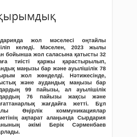
ақырымдық
дарияда жол мәселесі оңтайлы
іліп келеді. Мәселен, 2023 жылы
ан бойынша жол саласына қатысты 32
аға тиісті қаржы қарастырылып,
андық маңызы бар және ауылішілік 78
ырым жол жөнделді. Нәтижесінде,
ыстық және аудандық маңызы бар
дардың 99 пайызы, ал ауылішілік
дардың 76 пайызы жақсы және
ағаттанарлық жағдайға жетті. Бұл
алы Өңірлік коммуникациялар
метінің ақпарат алаңында Сырдария
анының әкімі Берік Сәрменбаев
арлады.