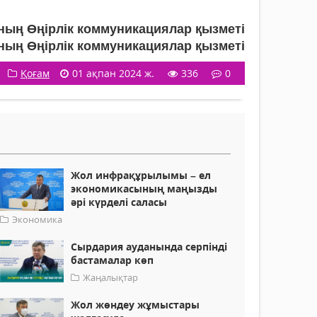
ың Өңірлік коммуникациялар қызметі
ың Өңірлік коммуникациялар қызметі
Қоғам
01 ақпан 2024 ж.
336
0
Жол инфрақұрылымы – ел
экономикасының маңызды
әрі күрделі саласы
Экономика
Сырдария ауданында серпінді
бастамалар көп
Жаңалықтар
Жол жөндеу жұмыстары