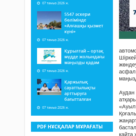
07 тамыз 2026 ж.
5547 әскери
бөлімінде
«Алғашқы қызмет
күні»
07 тамыз 2026 ж.
автом
Құрылтай – ортақ
мүдде жолындағы
Шірке
маңызды қадам
жөндеу
07 тамыз 2026 ж.
асфал
маңызд
Қаржылық
сауаттылықты
Аудан
арттыруға
бағытталған
атқар
«Ауыл
07 тамыз 2026 ж.
Қоғал
жаңар
PDF НҰСҚАЛАР МҰРАҒАТЫ
баста
қайта