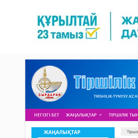
TIRSHILIK-TYNYSY.KZ 
НЕГІЗГІ БЕТ
ЖАҢАЛЫҚТАР
ТІРШІЛІК ТЫ
ЖАҢАЛЫҚТАР
Тірші