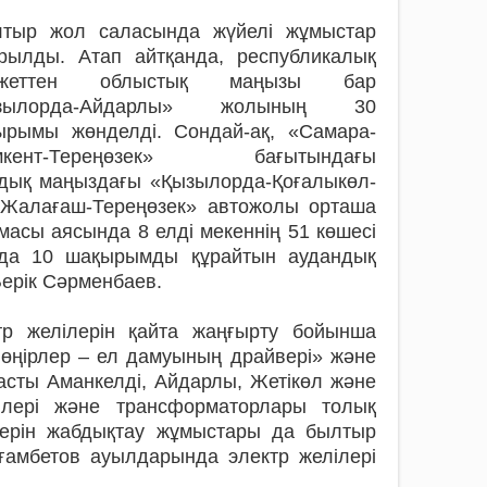
лтыр жол саласында жүйелі жұмыстар
арылды. Атап айтқанда, республикалық
джеттен облыстық маңызы бар
зылорда-Айдарлы» жолының 30
ырымы жөнделді. Сондай-ақ, «Самара-
кент-Тереңөзек» бағытындағы
дық маңыздағы «Қызылорда-Қоғалыкөл-
Жалағаш-Тереңөзек» автожолы орташа
амасы аясында 8 елді мекеннің 51 көшесі
ыл да 10 шақырымды құрайтын аудандық
Берік Сәрменбаев.
тр желілерін қайта жаңғырту бойынша
 өңірлер – ел дамуының драйвері» және
асты Аманкелді, Айдарлы, Жетікөл және
лілері және трансформаторлары толық
лерін жабдықтау жұмыстары да былтыр
ғамбетов ауылдарында электр желілері