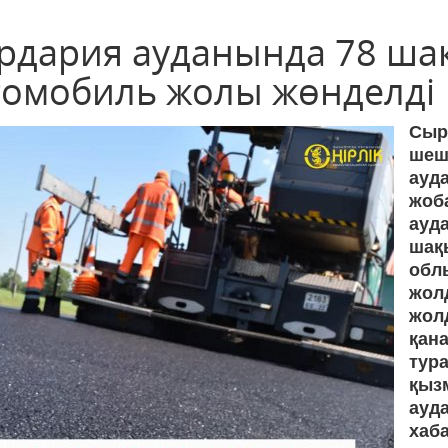
рдария ауданында 78 ш
томобиль жолы жөнделді
Сыр
шеш
ауд
жоб
ауд
шақ
обл
жол
жол
қан
тур
қыз
ауд
хаб