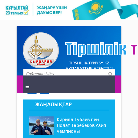
TIRSHILIK-TYNYSY.KZ
АҚПАРАТТЫҚ АГЕНТТІГІ
ЖАҢАЛЫҚТАР
Кирилл Тубаев пен
Полат Төребеков Азия
чемпионы