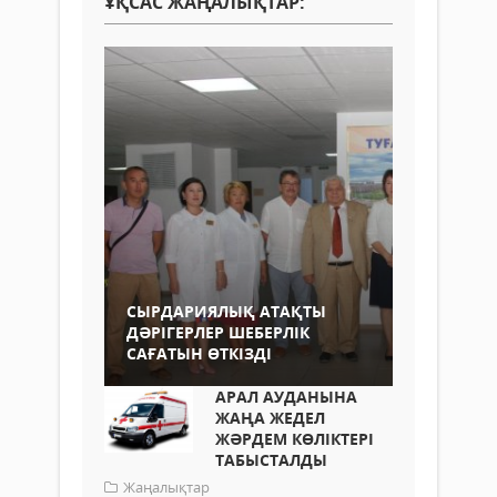
ҰҚСАС ЖАҢАЛЫҚТАР:
СЫРДАРИЯЛЫҚ АТАҚТЫ
ДӘРІГЕРЛЕР ШЕБЕРЛІК
САҒАТЫН ӨТКІЗДІ
АРАЛ АУДАНЫНА
ЖАҢА ЖЕДЕЛ
ЖӘРДЕМ КӨЛІКТЕРІ
ТАБЫСТАЛДЫ
Жаңалықтар