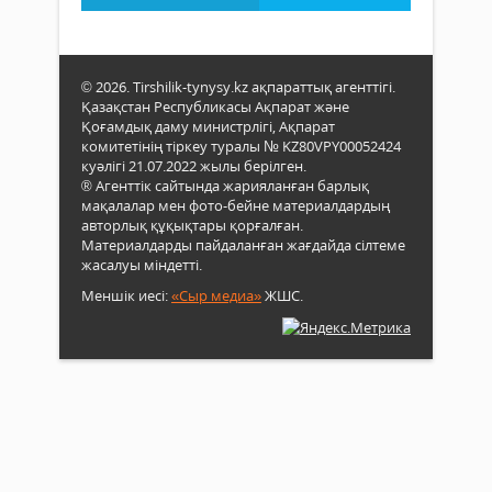
© 2026. Tirshilik-tynysy.kz ақпараттық агенттігі.
Қазақстан Республикасы Ақпарат және
Қоғамдық даму министрлігі, Ақпарат
комитетінің тіркеу туралы № KZ80VPY00052424
куәлігі 21.07.2022 жылы берілген.
® Агенттік сайтында жарияланған барлық
мақалалар мен фото-бейне материалдардың
авторлық құқықтары қорғалған.
Материалдарды пайдаланған жағдайда сілтеме
жасалуы міндетті.
Меншік иесі:
«Сыр медиа»
ЖШС.