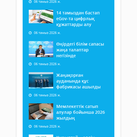
06 тамыз 2026 ж.
14 тамыздан бастап
еGov-та цифрлық
құжаттарды алу
06 тамыз 2026 ж.
Өңірдегі білім сапасы
жаңа талаптар
негізінде
06 тамыз 2026 ж.
Жаңақорған
ауданында құс
фабрикасы ашылды
06 тамыз 2026 ж.
Мемлекеттік сатып
алулар бойынша 2026
жылдың
06 тамыз 2026 ж.