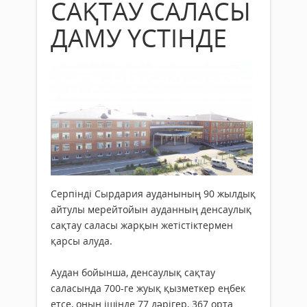
САҚТАУ САЛАСЫ
ДАМУ ҮСТІНДЕ
Серпінді Сырдария ауданының 90 жылдық
айтулы мерейтойын ауданның денсаулық
сақтау саласы жарқын жетістіктермен
қарсы алуда.
Аудан бойынша, денсаулық сақтау
саласында 700-ге жуық қызметкер еңбек
етсе, оның ішінде 77 дәрігер, 367 орта