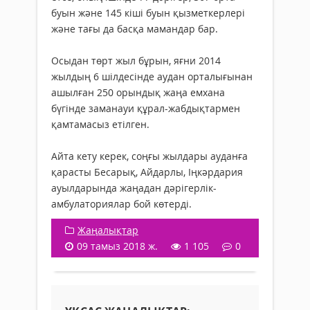
буын және 145 кіші буын қызметкерлері
және тағы да басқа мамандар бар.
Осыдан төрт жыл бұрын, яғни 2014
жылдың 6 шілдесінде аудан орталығынан
ашылған 250 орындық жаңа емхана
бүгінде заманауи құрал-жабдықтармен
қамтамасыз етілген.
Айта кету керек, соңғы жылдары ауданға
қарасты Бесарық, Айдарлы, Іңкәрдария
ауылдарында жаңадан дәрігерлік-
амбулаториялар бой көтерді.
Жаңалықтар
09 тамыз 2018 ж.
1 105
0