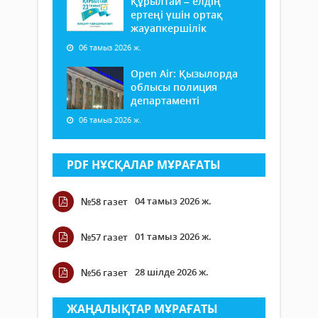
Құрылтай – елдің
ертеңі үшін ортақ
жауапкершілік
06 тамыз 2026 ж.
Open Air: Қызылорда
облысы полиция
департаменті
06 тамыз 2026 ж.
PDF НҰСҚАЛАР МҰРАҒАТЫ
04 тамыз 2026 ж.
№58 газет
01 тамыз 2026 ж.
№57 газет
28 шілде 2026 ж.
№56 газет
ЖАҢАЛЫҚТАР МҰРАҒАТЫ