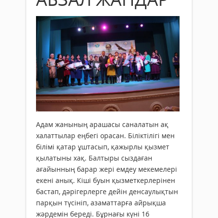
Адам жанының арашасы саналатын ақ
халаттылар еңбегі орасан. Біліктілігі мен
білімі қатар ұштасып, қажырлы қызмет
қылатыны хақ. Балтыры сыздаған
ағайынның барар жері емдеу мекемелері
екені анық. Кіші буын қызметкерлерінен
бастап, дәрігерлерге дейін денсаулықтын
парқын түсініп, азаматтарға айрықша
жәрдемін береді. Бұрнағы күні 16