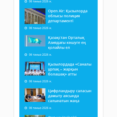
06 тамыз 2026 ж.
Open Air: Қызылорда
облысы полиция
департаменті
06 тамыз 2026 ж.
Қазақстан Орталық
Азиядағы көшуге ең
қолайлы ел
06 тамыз 2026 ж.
Қызылордада «Саналы
ұрпақ – жарқын
болашақ» атты
06 тамыз 2026 ж.
Цифрландыру саласын
дамыту аясында
салынатын жаңа
06 тамыз 2026 ж.