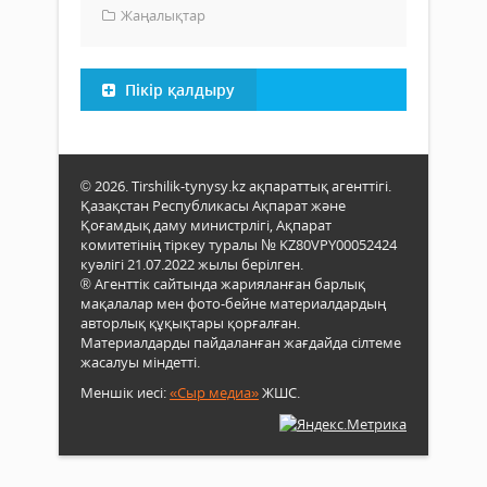
Жаңалықтар
Пікір қалдыру
© 2026. Tirshilik-tynysy.kz ақпараттық агенттігі.
Қазақстан Республикасы Ақпарат және
Қоғамдық даму министрлігі, Ақпарат
комитетінің тіркеу туралы № KZ80VPY00052424
куәлігі 21.07.2022 жылы берілген.
® Агенттік сайтында жарияланған барлық
мақалалар мен фото-бейне материалдардың
авторлық құқықтары қорғалған.
Материалдарды пайдаланған жағдайда сілтеме
жасалуы міндетті.
Меншік иесі:
«Сыр медиа»
ЖШС.