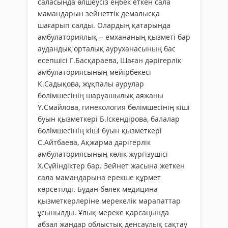
саласында өлшеусіз еңбек еткен сала
мамандарын зейнеттік демалысқа
шағарып салды. Олардың қатарында
амбулаториялық – емхананың қызметі бар
аудандық орталық ауруханасының бас
есепшісі Г.Басқараева, Шаған дәрігерлік
амбулаториясының мейірбекесі
К.Садықова, жұқпалы аурулар
бөлімшесінің шаруашылық аяжаны
Ү.Смайлова, гинекология бөлімшесінің кіші
буын қызметкері Б.Іскендірова, балалар
бөлімшесінің кіші буын қызметкері
С.Айтбаева, Ақжарма дәрігерлік
амбулаториясының кө­лік жүргізушісі
Х.Сүйіндіктер бар. Зейнет жасына жеткен
сала мамандарына ерекше құрмет
көрсетілді. Бұдан бөлек медицина
қызметкерлеріне мерекелік марапаттар
ұсынылды. Ұлық мереке қарсаңында
абзал жандар облыстық денсаулық сақтау