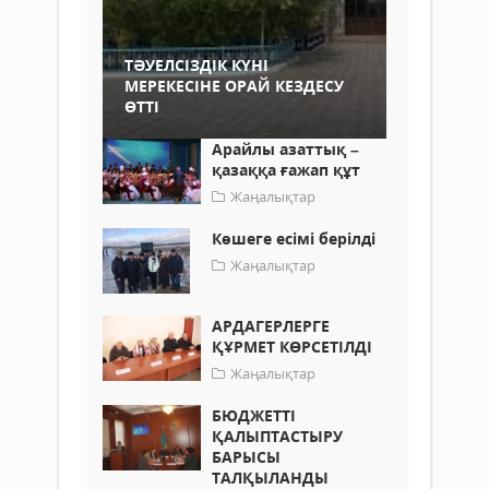
ТӘУЕЛСІЗДІК КҮНІ
МЕРЕКЕСІНЕ ОРАЙ КЕЗДЕСУ
ӨТТІ
Арайлы азаттық –
қазаққа ғажап құт
Жаңалықтар
Көшеге есімі берілді
Жаңалықтар
АРДАГЕРЛЕРГЕ
ҚҰРМЕТ КӨРСЕТІЛДІ
Жаңалықтар
БЮДЖЕТТІ
ҚАЛЫПТАСТЫРУ
БАРЫСЫ
ТАЛҚЫЛАНДЫ