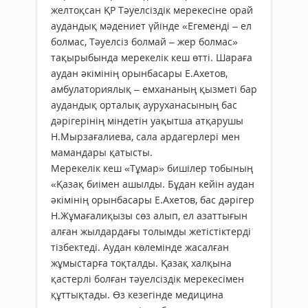
желтоқсан ҚР Тәуелсіздік мерекесіне орай
аудандық мәдениет үйінде «Егеменді – ел
болмас, Тәуелсіз болмай – жер болмас»
тақырыбында мерекелік кеш өтті. Шараға
аудан әкімінің орынбасары Е.Ахетов,
амбулаториялық – емхананың қызметі бар
аудандық орталық ауруханасының бас
дәрігерінің міндетін уақытша атқарушы
Н.Мырзағалиева, сала ардагерлері мен
мамандары қатысты.
Мерекелік кеш «Тұмар» бишілер тобының
«Қазақ биімен ашылды. Бұдан кейін аудан
әкімінің орынбасары Е.Ахетов, бас дәрігер
Н.Жұмағалиқызы сөз алып, ел азаттығын
алған жылдардағы толымды жетістіктерді
тізбектеді. Аудан көлемінде жасалған
жұмыстарға тоқталды. Қазақ халқына
қастерлі болған тәуелсіздік мерекесімен
құттықтады. Өз кезегінде медицина