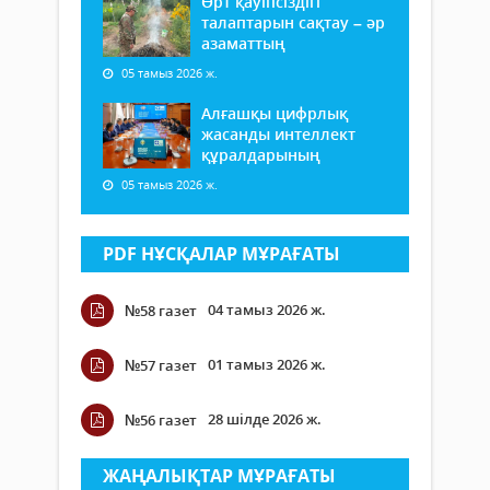
Өрт қауіпсіздігі
талаптарын сақтау – әр
азаматтың
05 тамыз 2026 ж.
Алғашқы цифрлық
жасанды интеллект
құралдарының
05 тамыз 2026 ж.
PDF НҰСҚАЛАР МҰРАҒАТЫ
04 тамыз 2026 ж.
№58 газет
01 тамыз 2026 ж.
№57 газет
28 шілде 2026 ж.
№56 газет
ЖАҢАЛЫҚТАР МҰРАҒАТЫ