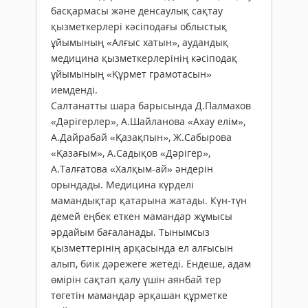
басқармасы және денсаулық сақтау
қызметкерлері кәсіподағы облыстық
ұйымының «Алғыс хатын», аудандық
медицина қызметкерлерінің кәсіподақ
ұйымының «Құрмет грамотасын»
иемденді.
Салтанатты шара барысында Д.Палмахов
«Дәрігерлер», А.Шайланова «Ахау елім»,
А.Дайрабай «Қазақпын», Ж.Сабырова
«Қазағым», А.Садықов «Дәрігер»,
А.Талғатова «Халқым-ай» әндерін
орындады. Медицина күрделі
мамандықтар қатарына жатады. Күн-түн
демей еңбек еткен мамандар жұмысы
әрдайым бағаланады. Тынымсыз
қызметтерінің арқасында ел алғысын
алып, биік дәрежеге жетеді. Ендеше, адам
өмірін сақтап қалу үшін аянбай тер
төгетін мамандар әрқашан құрметке