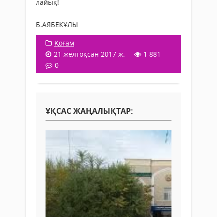
лайық!
Б.АЯБЕКҰЛЫ
Қоғам
21 желтоқсан 2017 ж.
1 881
0
ҰҚСАС ЖАҢАЛЫҚТАР: