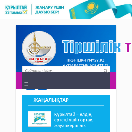
TIRSHILIK-TYNYSY.KZ
АҚПАРАТТЫҚ АГЕНТТІГІ
ЖАҢАЛЫҚТАР
Құрылтай – елдің
ертеңі үшін ортақ
жауапкершілік