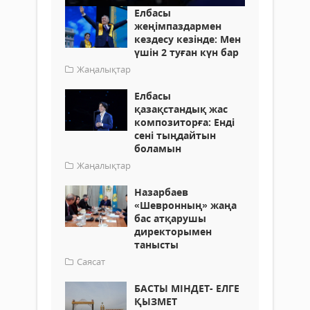
Елбасы
жеңімпаздармен
кездесу кезінде: Мен
үшін 2 туған күн бар
Жаңалықтар
Елбасы
қазақстандық жас
композиторға: Енді
сені тыңдайтын
боламын
Жаңалықтар
Назарбаев
«Шевронның» жаңа
бас атқарушы
директорымен
танысты
Саясат
БАСТЫ МІНДЕТ- ЕЛГЕ
ҚЫЗМЕТ