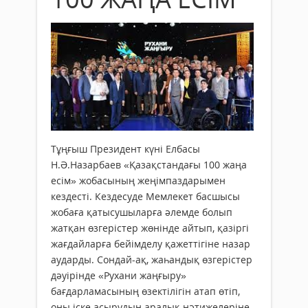
Тұңғыш Президент күні Елбасы
Н.Ә.Назарбаев «Қазақстандағы 100 жаңа
есім» жобасының жеңімпаздарымен
кездесті. Кездесуде Мемлекет басшысы
жобаға қатысушыларға әлемде болып
жатқан өзгерістер жөнінде айтып, қазіргі
жағдайларға бейімделу қажеттігіне назар
аударды. Сондай-ақ, жаһандық өзгерістер
дәуірінде «Рухани жаңғыру»
бағдарламасының өзектілігін атап өтіп,
оны іске асырудың аралық нәтижелеріне