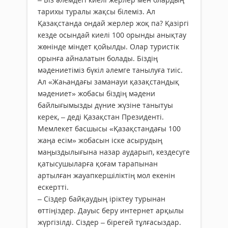
тарихы туралы жақсы білеміз. Ал
Қазақстанда ондай жерлер жоқ па? Қазіргі
кезде осындай киелі 100 орынды анықтау
жөнінде міндет қойылды. Олар туристік
орынға айналатын болады. Біздің
мәдениетіміз бүкіл әлемге танылуға тиіс.
Ал «Жаһандағы заманауи қазақстандық
мәдениет» жобасы біздің мәдени
байлығымызды дүние жүзіне танытуы
керек, – деді Қазақстан Президенті.
Мемлекет басшысы «Қазақстандағы 100
жаңа есім» жобасын іске асырудың
маңыздылығына назар аударып, кездесуге
қатысушыларға қоғам тарапынан
артылған жауапкершіліктің мол екенін
ескертті.
– Сіздер байқаудың іріктеу турынан
өттіңіздер. Дауыс беру интернет арқылы
жүргізілді. Сіздер – бірегей тұлғасыздар.