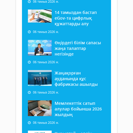
06 тамыз 2026 ж.
14 тамыздан бастап
еGov-та цифрлық
құжаттарды алу
06 тамыз 2026 ж.
Өңірдегі білім сапасы
жаңа талаптар
негізінде
06 тамыз 2026 ж.
Жаңақорған
ауданында құс
фабрикасы ашылды
06 тамыз 2026 ж.
Мемлекеттік сатып
алулар бойынша 2026
жылдың
06 тамыз 2026 ж.