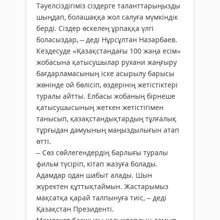
Тәуелсіздігіміз сіздерге таланттарыңызды
шыңдап, болашаққа жол салуға мүмкіндік
берді. Сіздер өскелең ұрпаққа үлгі
боласыздар, – деді Нұрсұлтан Назарбаев.
Кездесуде «Қазақстандағы 100 жаңа есім»
жобасына қатысушылар рухани жаңғыру
бағдарламасының іске асырылу барысы
жөнінде ой бөлісіп, өздерінің жетістіктері
туралы айтты. Елбасы жобаның бірнеше
қатысушысының жеткен жетістігімен
танысып, қазақ­­стандықтардың тұлғалық
тұрғыдан дамуының маңыз­дылығын атап
өтті.
– Сөз сөйлегендердің барлығы туралы
фильм түсіріп, кітап жазуға болады.
Адамдар одан шабыт алады. Шын
жүректен құттықтаймын. Жастарымыз
мақсатқа қарай талпынуға тиіс, – деді
Қазақстан Президенті.