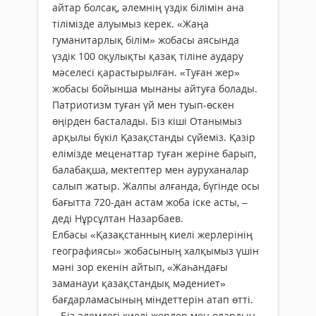
айтар болсақ, әлемнің үздік білімін ана
тілімізде алуымыз керек. «Жаңа
гуманитарлық білім» жобасы аясында
үздік 100 оқулықты қазақ тіліне аудару
мәселесі қарастырылған. «Туған жер»
жобасы бойынша мынаны айтуға болады.
Патриотизм туған үй мен туып-өскен
өңірден басталады. Біз кіші Отанымыз
арқылы бүкіл Қазақстанды сүйеміз. Қазір
елімізде меценаттар туған жеріне барып,
балабақша, мектептер мен ауруханалар
салып жатыр. Жалпы алғанда, бүгінде осы
бағытта 720-дан астам жоба іске асты, –
деді Нұрсұлтан Назарбаев.
Елбасы «Қазақстанның киелі жерлерінің
географиясы» жобасының халқымыз үшін
мәні зор екенін айтып, «Жаһандағы
заманауи қазақстандық мәдениет»
бағдарламасының міндеттерін атап өтті.
– Біз әлемдегі киелі жерлер мен олардың