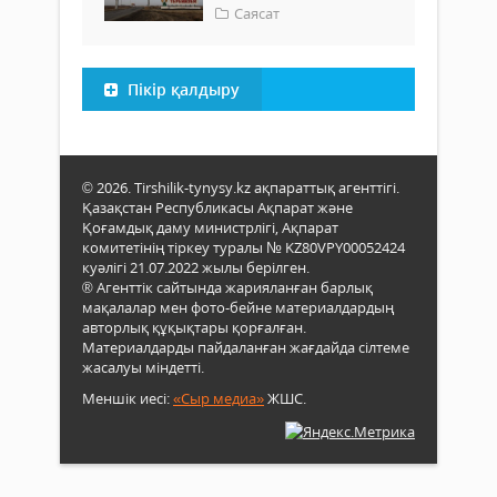
Саясат
Пікір қалдыру
© 2026. Tirshilik-tynysy.kz ақпараттық агенттігі.
Қазақстан Республикасы Ақпарат және
Қоғамдық даму министрлігі, Ақпарат
комитетінің тіркеу туралы № KZ80VPY00052424
куәлігі 21.07.2022 жылы берілген.
® Агенттік сайтында жарияланған барлық
мақалалар мен фото-бейне материалдардың
авторлық құқықтары қорғалған.
Материалдарды пайдаланған жағдайда сілтеме
жасалуы міндетті.
Меншік иесі:
«Сыр медиа»
ЖШС.