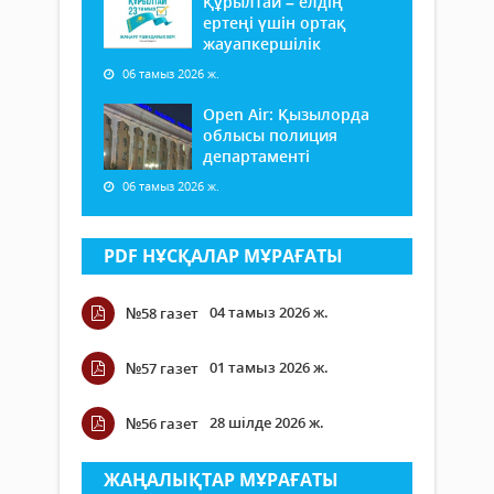
Құрылтай – елдің
ертеңі үшін ортақ
жауапкершілік
06 тамыз 2026 ж.
Open Air: Қызылорда
облысы полиция
департаменті
06 тамыз 2026 ж.
PDF НҰСҚАЛАР МҰРАҒАТЫ
04 тамыз 2026 ж.
№58 газет
01 тамыз 2026 ж.
№57 газет
28 шілде 2026 ж.
№56 газет
ЖАҢАЛЫҚТАР МҰРАҒАТЫ