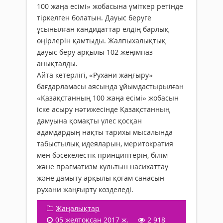
100 жаңа есімі» жобасына үміткер ретінде
тіркелген болатын. Дауыс беруге
ұсынылған кандидаттар елдің барлық
өңірлерін қамтыды. Жалпыхалықтық
дауыс беру арқылы 102 жеңімпаз
анықталды.
Айта кетерлігі, «Рухани жаңғыру»
бағдарламасы аясында ұйымдастырылған
«Қазақстанның 100 жаңа есімі» жобасын
іске асыру нәтижесінде Қазақстанның
дамуына қомақты үлес қосқан
адамдардың нақты тарихы мысалында
табыстылық идеяларын, меритократия
мен бәсекелестік принциптерін, білім
және прагматизм культын насихаттау
және дамыту арқылы қоғам санасын
рухани жаңғырту көзделеді.
Жаңалықтар
05 желтоқсан 2017 ж.
2 918