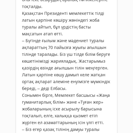
тоқталды.
Қазақстан Президенті мемлекеттік тілді
латын қарпіне көшіру жөніндегі жоба
туралы айтып, бұл үрдістің басты
мақсатын атап өтті.
– Бүгінде ғылым және мәдениет туралы
ақпараттың 70 пайызға жуығы ағылшын
тілінде таралады. Біз үш тілде білім беруге
көшетінімізді жарияладық. Жастарымыз
қазірдің өзінде ағылшын тілін меңгерген.
Латын қарпіне көшу дамып келе жатқан
ортақ ақпарат әлеміне енуімізге мүмкіндік
береді, – деді Елбасы.
Сонымен бірге, Мемлекет басшысы «Жаңа
гумани­тарлық білім» және «Туған жер»
жобаларының іске асырылу барысына
тоқталып, елге, халыққа қызмет етіп
жүрген ел азаматтарының ісін үлгі етті.
– Біз егер қазақ тілінің дамуы туралы