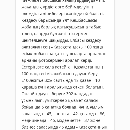
Мемлекет басшысы халықтардың дамып,
жаһандық үрдістерге бейімделуінің
әлемдік тәжірибелері жөнінде ой бөлісті.
Кездесу барысында Ұлт Көшбасшысы
жобаның барлық қатысушысына табыс
тілеп, оларды бұл жетістіктермен
шектелмеуге шақырды. Елбасы кездесу
аяқталған соң «Қазақстандағы 100 жаңа
есім» жобасына қатысушыларға арналған
арнайы фотокөрмені аралап көрді.
Естеріңізге сала кетейік, «Қазақстанның
100 жаңа есімі» жобасына дауыс беру
«100esim.el.kz» сайтында 18 қазан - 10
қараша күні аралығында өткен болатын.
Онлайн-дауыс беруге 302 кандидат
ұсынылып, үміткерлер қызмет саласы
бойынша 6 санатқа бөлінді. Яғни, ғылым
саласында - 45, спортта - 42, қоғамда - 86,
медицинада - 46, мәдениетте - 37 және
бизнес саласында 46 адам «Қазақстанның