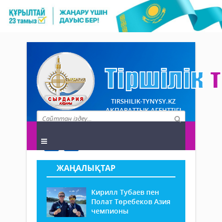
TIRSHILIK-TYNYSY.KZ
АҚПАРАТТЫҚ АГЕНТТІГІ
ЖАҢАЛЫҚТАР
Кирилл Тубаев пен
Полат Төребеков Азия
чемпионы