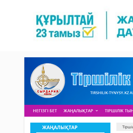
TIRSHILIK-TYNYSY.KZ 
НЕГІЗГІ БЕТ
ЖАҢАЛЫҚТАР
ТІРШІЛІК ТЫ
ЖАҢАЛЫҚТАР
Тірші