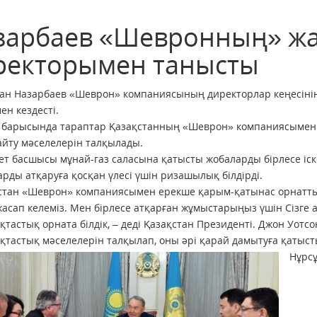
зарбаев «Шевронның» жа
ректорымен танысты
ан Назарбаев «Шеврон» компаниясының директорлар кеңесіні
ен кездесті.
у барысында тараптар Қазақстанның «Шеврон» компаниясымен
айту мәселелерін талқылады.
т басшысы мұнай-газ саласына қатысты жобаларды бірлесе іске
рды атқаруға қосқан үлесі үшін ризашылық білдірді.
стан «Шеврон» компаниясымен ерекше қарым-қатынас орнатты. 
асап келеміз. Мен бірлесе атқарған жұмыстарыңыз үшін Сізге ал
тастық орната білдік, – деді Қазақстан Президенті. Джон Уо
тастық мәселелерін талқылап, оны әрі қарай дамытуға қатысты 
Нұрсұ