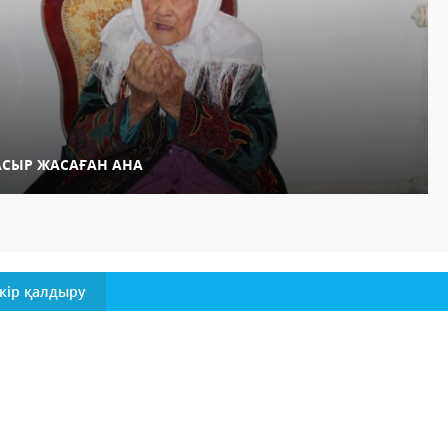
АСЫР ЖАСАҒАН АНА
кір қалдыру