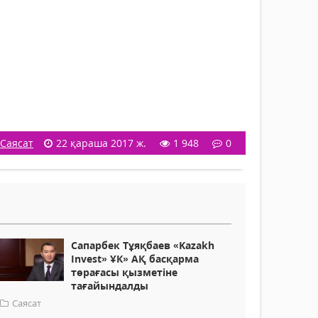
Саясат
22 қараша 2017 ж.
1 948
0
Сапарбек Тұяқбаев «Kazakh
Invest» ҰК» АҚ басқарма
төрағасы қызметіне
тағайындалды
Саясат