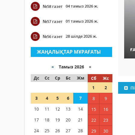
04 тамыз 2026 ж.
№58 газет
01 тамыз 2026 ж.
№57 газет
28 шілде 2026 ж.
№56 газет
Ғ
ЖАҢАЛЫҚТАР МҰРАҒАТЫ
«
Тамыз 2026 »
Дс
Сс
Ср
Бс
Жм
Сб
Жс
1
2
Пі
3
4
5
6
7
8
9
10
11
12
13
14
15
16
17
18
19
20
21
22
23
24
25
26
27
28
29
30