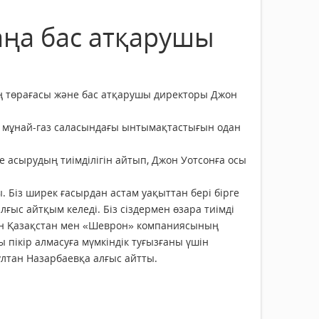
ңа бас атқарушы
ң төрағасы және бас атқарушы директоры Джон
 мұнай-газ саласындағы ынтымақтастығын одан
 асырудың тиімділігін айтып, Джон Уотсонға осы
Біз ширек ғасырдан астам уақыттан бері бірге
ғыс айтқым келеді. Біз сіздермен өзара тиімді
тсон Қазақстан мен «Шеврон» компаниясының
пікір алмасуға мүмкіндік туғызғаны үшін
лтан Назарбаевқа алғыс айтты.