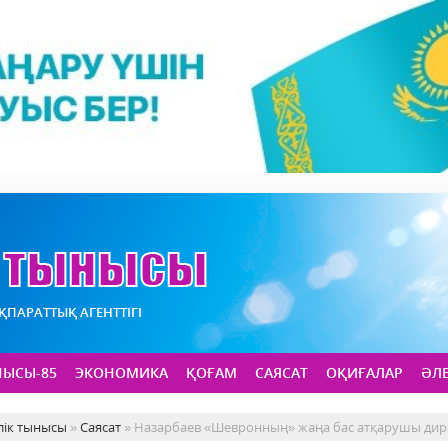
АҚПАРАТТЫҚ АГЕНТТІГІ
НЫСЫ-85
ЭКОНОМИКА
ҚОҒАМ
САЯСАТ
ОҚИҒАЛАР
ӘЛ
лік тынысы
»
Саясат
» Назарбаев «Шевронның» жаңа бас атқарушы ди