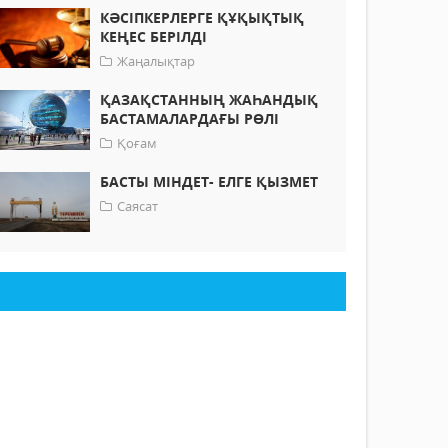
КӘСІПКЕРЛЕРГЕ ҚҰҚЫҚТЫҚ
КЕҢЕС БЕРІЛДІ
Жаңалықтар
ҚАЗАҚСТАННЫҢ ЖАҺАНДЫҚ
БАСТАМАЛАРДАҒЫ РӨЛІ
Қоғам
БАСТЫ МІНДЕТ- ЕЛГЕ ҚЫЗМЕТ
Саясат