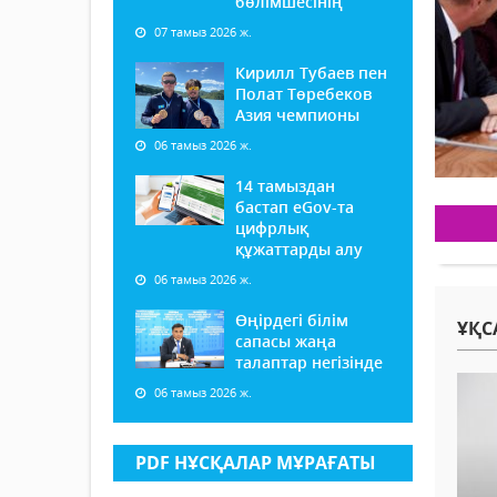
бөлімшесінің
07 тамыз 2026 ж.
Кирилл Тубаев пен
Полат Төребеков
Азия чемпионы
06 тамыз 2026 ж.
14 тамыздан
бастап еGov-та
цифрлық
құжаттарды алу
06 тамыз 2026 ж.
Өңірдегі білім
ҰҚС
сапасы жаңа
талаптар негізінде
06 тамыз 2026 ж.
PDF НҰСҚАЛАР МҰРАҒАТЫ