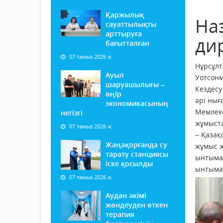
Қаржылық
На
сауаттылықты
арттыруға
ди
бағытталған
07 тамыз 2026 ж.
Нұрсұлт
Ауыл
Уотсонм
шаруашылығы –
Кездес
өңір
әрі нығ
экономикасының
Мемлеке
негізгі
жұмыста
07 тамыз 2026 ж.
– Қазақ
Жаңақорғанда су
жұмыс ж
тарату станциясы
ынтымақ
іске қосылды
ынтымақ
07 тамыз 2026 ж.
Аудан әкімі
жөндеуден өткен
терапия