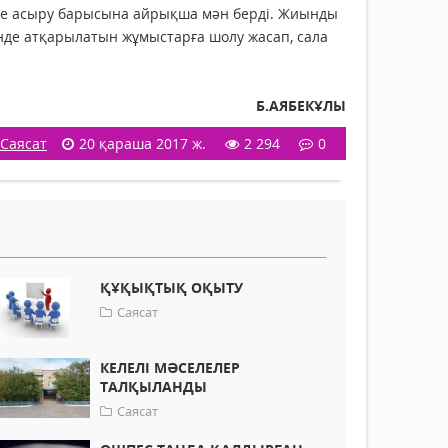
ге асыру барысына айрықша мән берді. Жиынды
інде атқарылатын жұмыстарға шолу жасап, сала
Б.АЯБЕКҰЛЫ
Саясат
20 қараша 2017 ж.
2 294
0
ҚҰҚЫҚТЫҚ ОҚЫТУ
Саясат
КЕЛЕЛІ МӘСЕЛЕЛЕР
ТАЛҚЫЛАНДЫ
Саясат