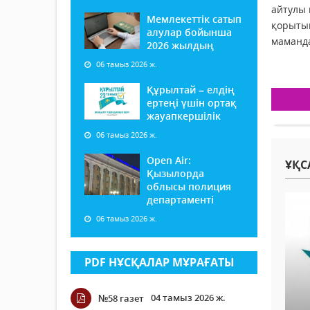
айтулы 
Мемлекеттік сатып
қорытын
алулар бойынша
маманда
2026 жылдың
06 тамыз 2026 ж.
Құрылтай – елдің
ертеңі үшін ортақ
жауапкершілік
06 тамыз 2026 ж.
Open Air:
ҰҚС
Қызылорда
облысы полиция
департаменті
06 тамыз 2026 ж.
PDF НҰСҚАЛАР МҰРАҒАТЫ
04 тамыз 2026 ж.
№58 газет