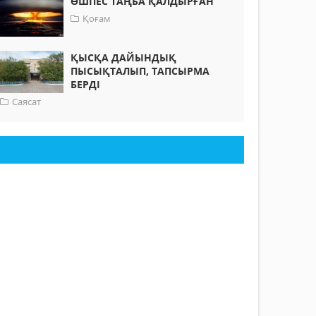
ӨШПЕС ТАҢБА ҚАЛДЫРҒАН
Қоғам
ҚЫСҚА ДАЙЫНДЫҚ
ПЫСЫҚТАЛЫП, ТАПСЫРМА
БЕРДІ
Саясат