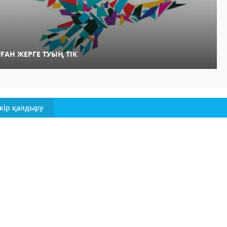
УҒАН ЖЕРГЕ ТУЫҢ ТІК
кір қалдыру