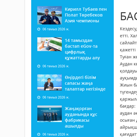
Кирилл Тубаев пен
БА
Полат Төребеков
Азия чемпионы
Кездесу
06 тамыз 2026 ж.
етті. Х
14 тамыздан
сайлайт
бастап еGov-та
қажетті
цифрлық
Туған ж
құжаттарды алу
Аудан к
06 тамыз 2026 ж.
қолдауы
Өңірдегі білім
ауқымды
сапасы жаңа
Жиын ба
талаптар негізінде
түгенде
06 тамыз 2026 ж.
қаржыла
бағдар:
Жаңақорған
аудан ә
ауданында құс
фабрикасы
осыған 
ашылды
айрықша
қағидат
06 тамыз 2026 ж.