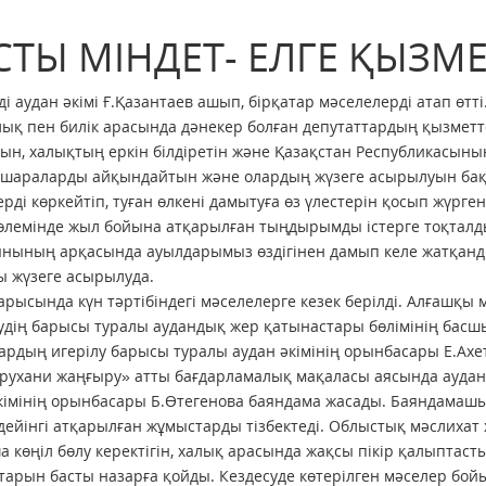
СТЫ МІНДЕТ- ЕЛГЕ ҚЫЗМ
ді аудан әкімі Ғ.Қазантаев ашып, бірқатар мәселелерді атап өтті
алық пен билік арасында дәнекер болған депутаттардың қызметт
ын, халықтың еркін білдіретін және Қазақстан Республикасыны
 шараларды айқындайтын және олардың жүзеге асырылуын бақыла
ерді көркейтіп, туған өлкені дамытуға өз үлестерін қосып жүрге
өлемінде жыл бойына атқарылған тыңдырымды істерге тоқталд
нының арқасында ауылдарымыз өздігінен дамып келе жатқан
 жүзеге асырылуда.
рысында күн тәртібіндегі мәселелерге кезек берілді. Алғашқ
удің барысы туралы аудандық жер қатынастары бөлімінің басшы
рдың игерілу барысы туралы аудан әкімінің орынбасары Е.Ахе
 рухани жаңғыру» атты бағдарламалық мақаласы аясында ауда
кімінің орынбасары Б.Өтегенова баяндама жасады. Баяндамаш
дейінгі атқарылған жұмыстарды тізбектеді. Облыстық мәслихат 
 көңіл бөлу керектігін, халық арасында жақсы пікір қалыптаст
тарын басты назарға қойды. Кездесуде көтерілген мәселер бой