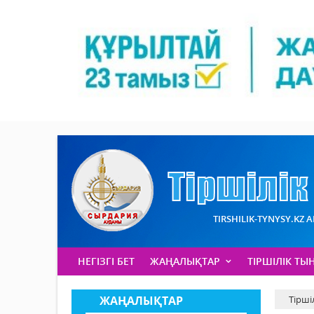
TIRSHILIK-TYNYSY.KZ 
НЕГІЗГІ БЕТ
ЖАҢАЛЫҚТАР
ТІРШІЛІК ТЫ
ЖАҢАЛЫҚТАР
Тірші