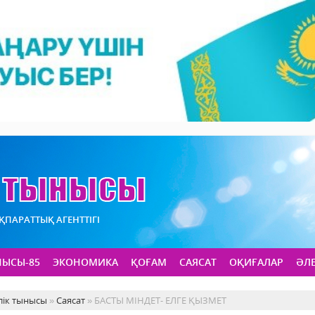
АҚПАРАТТЫҚ АГЕНТТІГІ
НЫСЫ-85
ЭКОНОМИКА
ҚОҒАМ
САЯСАТ
ОҚИҒАЛАР
ӘЛ
лік тынысы
»
Саясат
» БАСТЫ МІНДЕТ- ЕЛГЕ ҚЫЗМЕТ