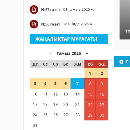
01 тамыз 2026 ж.
№57 газет
28 шілде 2026 ж.
№56 газет
Т
ЖАҢАЛЫҚТАР МҰРАҒАТЫ
«
Тамыз 2026 »
Пі
Дс
Сс
Ср
Бс
Жм
Сб
Жс
1
2
3
4
5
6
7
8
9
10
11
12
13
14
15
16
17
18
19
20
21
22
23
24
25
26
27
28
29
30
31