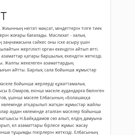
ЕТ
. Жиынның негізгі мақсат, міндеттерін тілге тиек
ерін жоғары бағалады. Мәслихат - халық
ң заңнамасына сәйкес оны іске асыру үшін
йтын жергілікті орган екендігін айтып өтті.
н азаматтар қатары баршылық екендігін жеткізді.
ы. Жалпы жекелеген азаматтардың
дығын айтты. Барлық сала бойынша жұмыстар
ы мәселе бойынша жерлерді құжаттамалық
сы Б.Омаров, екінші мәселе аудандарға бөлінген
тов, үшінші мәселе Елбасының «Болашаққа
н көлемінде атқарылып жатқан жұмыстар жайлы
ылар аудан көлемінде аталған мәселер бойынша
хатшысы Н.Байқадамов сөз алып, елдің дам­уына
ырып, ел азаматтары бірлесе жұмыс жасау
ынша тұщымды пікірлерін жеткізді. Елбасының