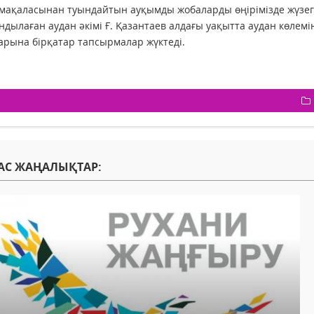
мақаласынан туындайтын ауқымды жобаларды өңірімізде жүзе
дылаған аудан әкімі Ғ. Қазантаев алдағы уақытта аудан көлем
рына бірқатар тапсырмалар жүктеді.
АС ЖАҢАЛЫҚТАР: