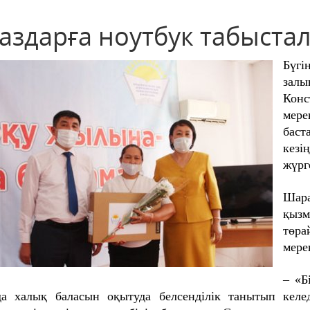
таздарға ноутбук табыста
Бүгі
залы
Конс
мер
бас
кез
жүрг
Шар
қызм
төра
мере
– «Б
а халық баласын оқытуда белсенділік танытып келе