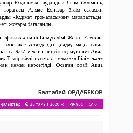
лнар Есқалиева, аудандық білім бөлімінің
ң төрағасы Алмас Есназар білім саласын
дарды «Құрмет громатасымен» марапаттады.
меті жоғары бағаланды.
 «физика» пәнінің мұғалімі Жанат Есенова
ту және жас ұстаздарды қолдау мақсатында
қарасты №37 мектеп-лицейінің мұғалімі Аида
н. Тәжірибелі психолог маманға Білім және
нан көмек көрсетілді. Осыған орай Аида
Балтабай ОРДАБЕКОВ
ңалықтар
26 тамыз 2020 ж.
865
0