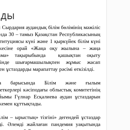
лды
н Сырдария аудандық білім бөлімінің мәжіліс
нда 30 – тамыз Қазақстан Республикасының
титуциясы күні және 1 қыркүйек білім күні
екесіне орай «Жаңа оқу жылына – жаңа
тама» тақырыбында қашықтан оқыту
іңінде шығармашылықпен жұмыс жасап
ен ұстаздарды марапаттау рәсімі өткізілді.
а барысында Білім және ғылым
еткерлері кәсіподағы облыстық комитетінің
йымы Гүлнар Есқалиева аудан ұстаздарын
кемен құттықтады.
ілім – ырыстың» тізгіні» дегендей ұстаздар
ді. Әлемді жайлаған пандемия уақытында