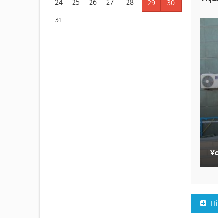
24
25
26
27
28
29
30
31
Ұ
Пі