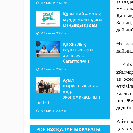
ұстазд
07 тамыз 2026 ж.
мұғалі
Құрылтай – ортақ
Қашықт
мүдде жолындағы
Заңынд
маңызды қадам
дайынб
07 тамыз 2026 ж.
Өз кез
Қаржылық
сауаттылықты
дайынд
арттыруға
бағытталған
–
Елім
07 тамыз 2026 ж.
ұйымда
аз жән
Ауыл
шаруашылығы –
өткізі
өңір
жылынд
экономикасының
пен Же
негізгі
деді б
07 тамыз 2026 ж.
Айта к
қамтам
PDF НҰСҚАЛАР МҰРАҒАТЫ