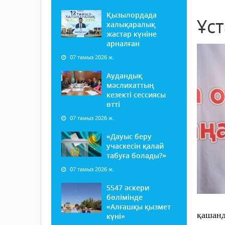
Қызылордада
Ұс
халықаралық
жастар күніне
арналған
07 тамыз 2026 ж.
Аудандық
мәслихаттың
кезекті сессиясы
өтті
07 тамыз 2026 ж.
«Дауыс беру
учаскесін қалай
табуға болады?»
07 тамыз 2026 ж.
5547 әскери
бөлімінде
«Алғашқы қызмет
қашанд
күні»