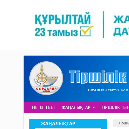
TIRSHILIK-TYNYSY.KZ 
НЕГІЗГІ БЕТ
ЖАҢАЛЫҚТАР
ТІРШІЛІК ТЫ
ЖАҢАЛЫҚТАР
Тірші