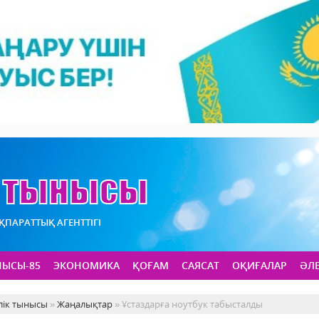
АҚПАРАТТЫҚ АГЕНТТІГІ
НЫСЫ-85
ЭКОНОМИКА
ҚОҒАМ
САЯСАТ
ОҚИҒАЛАР
ӘЛ
лік тынысы
»
Жаңалықтар
» Ұстаздарға ноутбук табысталды