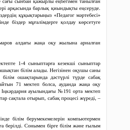
те сағы сынбай қажырлы еңбегімен танылған
ері арқасында барлық қиындықты еңсеруде.
здердің құқықтарыңыз «Педагог мәртебесі»
нде біздер мұғалімдерге қолдау көрсетуге
Омаров алдағы жаңа оқу жылына арналған
ектепте 1-4 сыныптарға кезекші сыныптар
ықтан білім алады. Негізінен оқушы саны
і білім ошақтарында дәстүрлі түрде сабақ
тайтын 71 мектеп болса, ауданда жаңа оқу
, Іңкәрдария ауылындағы №191 орта мектеп
ар сақтала отырып, сабақ процесі жүреді, –
інде білім берумекемелерін компьютермен
ға берілді. Сонымен бірге білім және ғылым