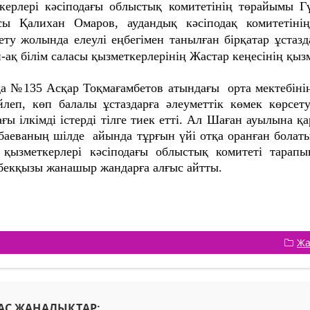
керлері
кәсіподағы облыстық комитетінің төрайымы Гү
сы Қалихан Омаров, аудандық кәсіподақ комитетіні
ету жолында елеулі еңбегімен танылған бірқатар ұстаз
-ақ білім саласы қызметкерлерінің Жастар кеңесінің қыз
 №135 Асқар Тоқмағамбетов атындағы орта мектебінің
йлеп, көп балалы ұстаздарға әлеуметтік көмек көрсе
ағы ілкімді істерді тілге тиек етті. Ал Шаған ауылына 
баеваның шілде айында тұрғын үйі отқа оранған болаты
қызметкерлері кәсіподағы облыстық комитеті тарапы
екқызы жанашыр жандарға алғыс айтты.
Жа
АС ЖАҢАЛЫҚТАР: