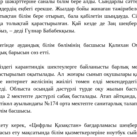
ар шәкірттеріне саналы білім бере алды. Сындарлы сәт
мдердің еңбегі ерекше. Жылдар бойы жинаған тәжірибел
ықтан білім бере отырып, бала қабілетін шыңдауда. Сі
а толықтай қарастырылған. Қай кезде де Заң шеңбері
ыз, – деді Гүлнар Бабабекқызы.
егінде аудандық білім бөлімінің басшысы Қалихан 
ық барысын сөз етті.
іздегі карантиндік шектеулерге байланысты барлық м
стырылып оқытылады. Ал жоғары сынып оқушылары қаш
е интернет желісінің жиілігі төмен елді мекендердег
леді. Облыста осындай дәстүрлі түрде оқу жылын бас
а 2 мектепте дәстүрлі сабақ басталады. Атап айтқанда
тікөл ауылындағы №174 орта мектепте санитарлық талапт
өлім басшысы.
ету керек, «Цифрлы Қазақстан» бағдарламасы шеңбер
асыз ету мақсатында білім қызметкерлеріне ноутбук сый