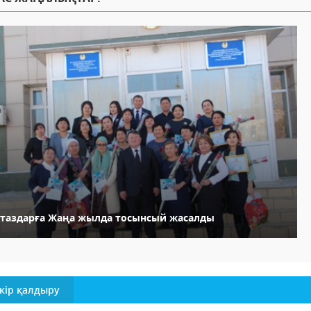
стаздарға Жаңа жылда тосынсый жасалды
кір қалдыру