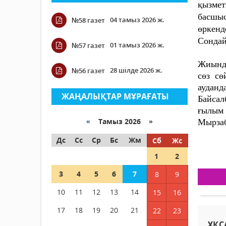
қызмет
басшы
04 тамыз 2026 ж.
№58 газет
өркенд
Сондай
01 тамыз 2026 ж.
№57 газет
Жиында
28 шілде 2026 ж.
№56 газет
сөз сө
ауданд
ЖАҢАЛЫҚТАР МҰРАҒАТЫ
Байсал
ғылым 
«
Тамыз 2026 »
Мырзаб
Дс
Сс
Ср
Бс
Жм
Сб
Жс
1
2
3
4
5
6
7
8
9
10
11
12
13
14
15
16
17
18
19
20
21
22
23
ҰҚС