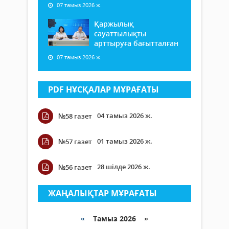
07 тамыз 2026 ж.
Қаржылық
сауаттылықты
арттыруға бағытталған
07 тамыз 2026 ж.
PDF НҰСҚАЛАР МҰРАҒАТЫ
04 тамыз 2026 ж.
№58 газет
01 тамыз 2026 ж.
№57 газет
28 шілде 2026 ж.
№56 газет
ЖАҢАЛЫҚТАР МҰРАҒАТЫ
«
Тамыз 2026 »