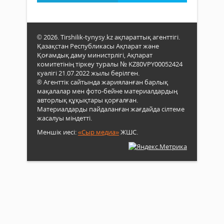
© 2026. Tirshilik-tynysy.kz ақпараттық агенттігі.
Қазақстан Республикасы Ақпарат және
Қоғамдық даму министрлігі, Ақпарат
комитетінің тіркеу туралы № KZ80VPY00052424
куәлігі 21.07.2022 жылы берілген.
® Агенттік сайтында жарияланған барлық
мақалалар мен фото-бейне материалдардың
авторлық құқықтары қорғалған.
Материалдарды пайдаланған жағдайда сілтеме
жасалуы міндетті.
Меншік иесі:
«Сыр медиа»
ЖШС.