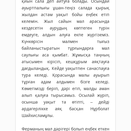
қиын сала деп айтуға болады. Осындай
ауыртпалығы ұшан-теңіз салада қырық
жылдан астам уақыт бойы еңбек етіп
келемін. Жыл сайын мал арасында
кездесетін аурудың көптеген түрін
емдеуге, алдын алуға екпе жүргіземіз.
Күнкөрісін малмен тығыз
байланыстыратын тұрғындарға мал
саулығы аса қымбат. Жұмысқа таңның
атысымен кірісіп, кешқұрым аяқтауға
дағдыландық. Кейде уақытпен санаспауға
тура келеді. Қорасында малы ауырып
тұрған адам алдымен бізге келеді.
Көмегімізді беріп, дәрі егіп, малды аман
алып қалуға тырысамыз. Осылай жүріп,
осынша уақыт та өтіпті, – дейді
ардагерлікке аяқ басқан Нұрболат
Шайхисламұлы.
Ферманың мал дәрігері болып еңбек еткен