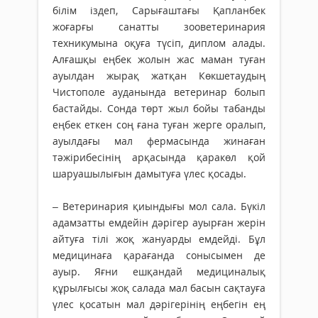
білім іздеп, Сарығаштағы Қапланбек
жоғарғы санатты зооветеринария
техникумына оқуға түсіп, диплом алады.
Алғашқы еңбек жолын жас маман туған
ауылдан жырақ жатқан Көкшетаудың
Чистополе ауданында ветеринар болып
бастайды. Сонда төрт жыл бойы табанды
еңбек еткен соң ғана туған жерге оралып,
ауылдағы мал фермасында жинаған
тәжірибесінің арқасында қаракөл қой
шаруашылығын дамытуға үлес қосады.
– Ветеринария қиындығы мол сала. Бүкіл
адамзатты емдейін дәрігер ауырған жерін
айтуға тілі жоқ жануарды емдейді. Бұл
медицинаға қарағанда сонысымен де
ауыр. Яғни ешқандай медициналық
құрылғысы жоқ салада мал басын сақтауға
үлес қосатын мал дәрігерінің еңбегін ең