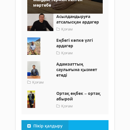
мәртебе
Асылдандыруға
атсалысқан ардагер
Қоғам
Еңбегі көпке үлгі
ардагер
Қоғам
Адамзаттың
саулығына қызмет
етеді
Қоғам
Ортақ еңбек – ортақ
абырой
Қоғам
Пікір қалдыру