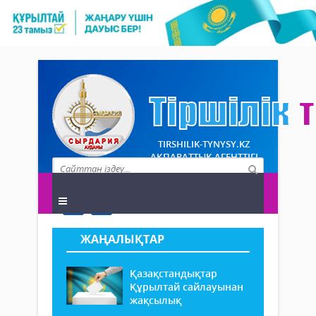
TIRSHILIK-TYNYSY.KZ
АҚПАРАТТЫҚ АГЕНТТІГІ
ЖАҢАЛЫҚТАР
Қазақстандықтар
Құрылтай сайлауынан
жақсылық