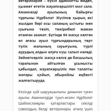
Ветеринария – бүкіл адамзатты емдеп,
қызмет ететін жауапкершілігі мол сала.
Аманкелді ауылының байырғы
тұрғыны Нұрболат Жүсіпов қырық екі
жылдан бері осы саланың ыстығы мен
суығына төзіп, тәжірибелі маман
атанған азамат. Бүгінде 64 жасқа келген
ел ағасы ауыл тұрғындарының төрт
түлік малының сауығуына, түрлі
аурудың алдын алуға күш салып келеді.
Зейнеткерлік жасқа келсе де басшылық
тарапынан айтылған ұсынысты
қабылдап, жауапкершілік пен талапты
жоғары қойып, абыройлы еңбекті
жалғастыруда.
Кезінде қой шаруашылығы дамыған туған
ауылы Аманкелдіде туып-өскен Нұрболат
Шайхисламұлы қатарластары секілді
совхоздың белді ветеринары атану үшін