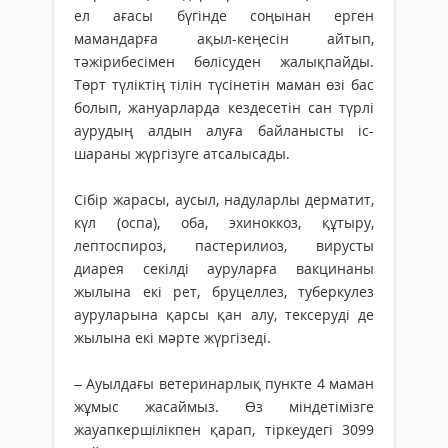
ел ағасы бүгінде соңынан ерген
мамандарға ақыл-кеңесін айтып,
тәжірибесімен бөлісуден жалықпайды.
Төрт түліктің тілін түсінетін маман өзі бас
болып, жануарларда кездесетін сан түрлі
аурудың алдын алуға байланысты іс-
шараны жүргізуге атсалысады.
Сібір жарасы, аусыл, надуларлы дерматит,
күл (оспа), оба, эхиноккоз, құтыру,
лептоспироз, пастерилиоз, вирусты
диарея секілді ауруларға вакцинаны
жылына екі рет, бруцеллез, туберкулез
ауруларына қарсы қан алу, тексеруді де
жылына екі мәрте жүргізеді.
– Ауылдағы ветеринарлық пункте 4 маман
жұмыс жасаймыз. Өз міндетімізге
жауапкершілікпен қарап, тіркеудегі 3099