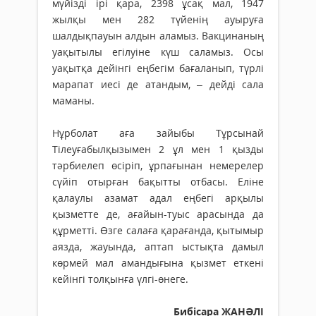
мүйізді ірі қара, 2398 ұсақ мал, 1947
жылқы мен 282 түйенің ауыруға
шалдықпауын алдын аламыз. Вакцинаның
уақытылы егілуіне күш саламыз. Осы
уақытқа дейінгі еңбегім бағаланып, түрлі
марапат иесі де атандым, – дейді сала
маманы.
Нұрболат аға зайыбы Тұрсынай
Тілеуғабылқызымен 2 ұл мен 1 қызды
тәрбиелеп өсіріп, ұрпа­ғынан немерелер
сүйіп отырған бақытты отбасы. Еліне
қалаулы азамат адал еңбегі арқылы
қызметте де, ағайын-туыс арасында да
құрметті. Өзге салаға қарағанда, қытымыр
аязда, жауында, аптап ыстықта дамыл
көрмей мал амандығына қызмет еткені
кейінгі тол­қынға үлгі-өнеге.
Бибісара ЖАНӘЛІ