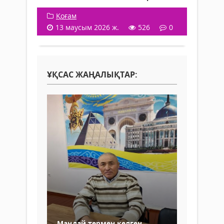
Қоғам
13 маусым 2026 ж.
526
0
ҰҚСАС ЖАҢАЛЫҚТАР:
Маңдай термен келген