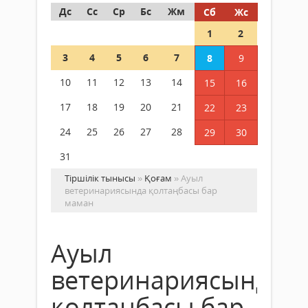
Дс
Сс
Ср
Бс
Жм
Сб
Жс
1
2
3
4
5
6
7
8
9
10
11
12
13
14
15
16
17
18
19
20
21
22
23
24
25
26
27
28
29
30
31
Тіршілік тынысы
»
Қоғам
» Ауыл
ветеринариясында қолтаңбасы бар
маман
Ауыл
ветеринариясында
қолтаңбасы бар