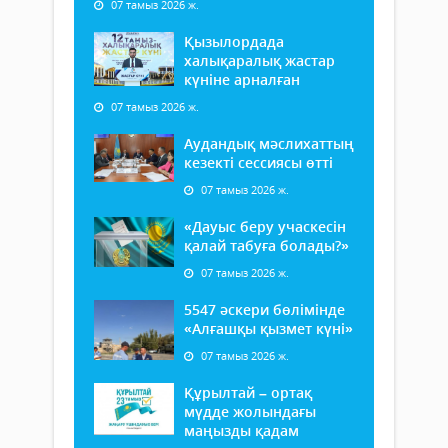
07 тамыз 2026 ж.
Қызылордада
халықаралық жастар
күніне арналған
07 тамыз 2026 ж.
Аудандық мәслихаттың
кезекті сессиясы өтті
07 тамыз 2026 ж.
«Дауыс беру учаскесін
қалай табуға болады?»
07 тамыз 2026 ж.
5547 әскери бөлімінде
«Алғашқы қызмет күні»
07 тамыз 2026 ж.
Құрылтай – ортақ
мүдде жолындағы
маңызды қадам