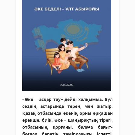
«Әке – асқар тау» дейді халқымыз. Бұл
сөздің астарында терең мән жатыр.
Қазақ отбасында әкенің орны әрқашан
ерекше, биік. Әке – шаңырақтың тірегі,
отбасының қорғаны, балаға бағыт-
бағдар беретін темірқазығы іспетті.