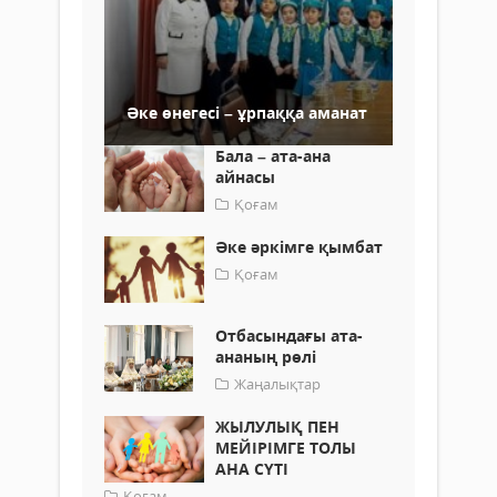
Әке өнегесі – ұрпаққа аманат
Бала – ата-ана
айнасы
Қоғам
Әке әркімге қымбат
Қоғам
Отбасындағы ата-
ананың рөлі
Жаңалықтар
ЖЫЛУЛЫҚ ПЕН
МЕЙІРІМГЕ ТОЛЫ
АНА СҮТІ
Қоғам