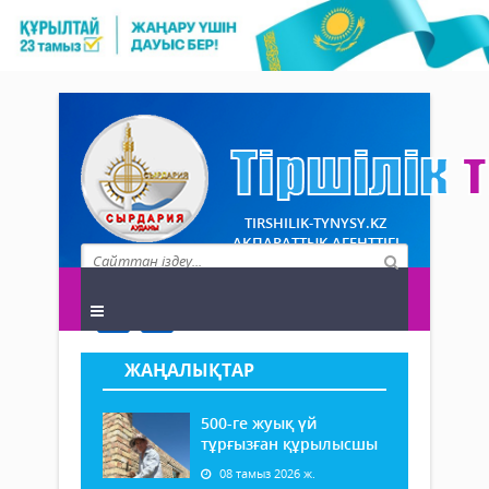
TIRSHILIK-TYNYSY.KZ
АҚПАРАТТЫҚ АГЕНТТІГІ
ЖАҢАЛЫҚТАР
500-ге жуық үй
тұрғызған құрылысшы
08 тамыз 2026 ж.