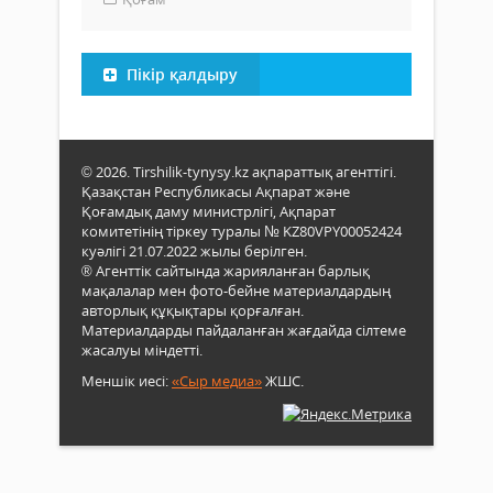
Пікір қалдыру
© 2026. Tirshilik-tynysy.kz ақпараттық агенттігі.
Қазақстан Республикасы Ақпарат және
Қоғамдық даму министрлігі, Ақпарат
комитетінің тіркеу туралы № KZ80VPY00052424
куәлігі 21.07.2022 жылы берілген.
® Агенттік сайтында жарияланған барлық
мақалалар мен фото-бейне материалдардың
авторлық құқықтары қорғалған.
Материалдарды пайдаланған жағдайда сілтеме
жасалуы міндетті.
Меншік иесі:
«Сыр медиа»
ЖШС.