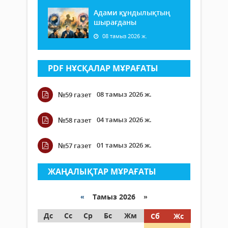
Адами құндылықтың
шырағданы
08 тамыз 2026 ж.
PDF НҰСҚАЛАР МҰРАҒАТЫ
08 тамыз 2026 ж.
№59 газет
04 тамыз 2026 ж.
№58 газет
01 тамыз 2026 ж.
№57 газет
ЖАҢАЛЫҚТАР МҰРАҒАТЫ
«
Тамыз 2026 »
Дс
Сс
Ср
Бс
Жм
Сб
Жс