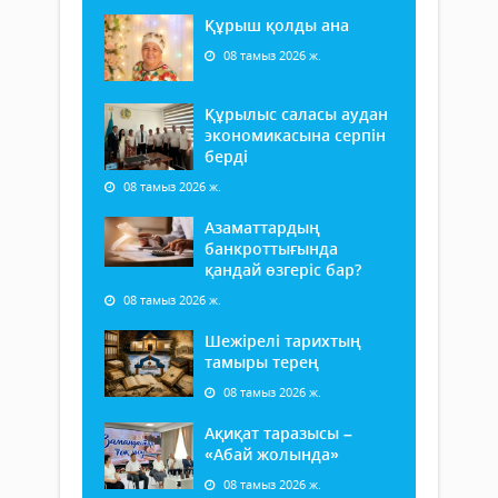
Құрыш қолды ана
08 тамыз 2026 ж.
Құрылыс саласы аудан
экономикасына серпін
берді
08 тамыз 2026 ж.
Азаматтардың
банкроттығында
қандай өзгеріс бар?
08 тамыз 2026 ж.
Шежірелі тарихтың
тамыры терең
08 тамыз 2026 ж.
Ақиқат таразысы –
«Абай жолында»
08 тамыз 2026 ж.