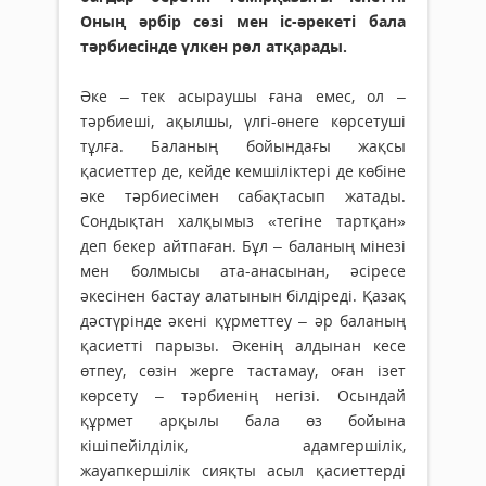
Оның әрбір сөзі мен іс-әрекеті бала
тәрбиесінде үлкен рөл атқарады.
Әке – тек асыраушы ғана емес, ол –
тәрбиеші, ақылшы, үлгі-өнеге көрсетуші
тұлға. Баланың бойындағы жақсы
қасиеттер де, кейде кемшіліктері де көбіне
әке тәрбиесімен сабақтасып жатады.
Сондықтан халқымыз «тегіне тартқан»
деп бекер айтпаған. Бұл – баланың мінезі
мен болмысы ата-анасынан, әсіресе
әкесінен бастау алатынын білдіреді. Қазақ
дәстүрінде әкені құрметтеу – әр баланың
қасиетті парызы. Әкенің алдынан кесе
өтпеу, сөзін жерге тастамау, оған ізет
көрсету – тәрбиенің негізі. Осындай
құрмет арқылы бала өз бойына
кішіпейілділік, адамгершілік,
жауапкершілік сияқты асыл қасиеттерді