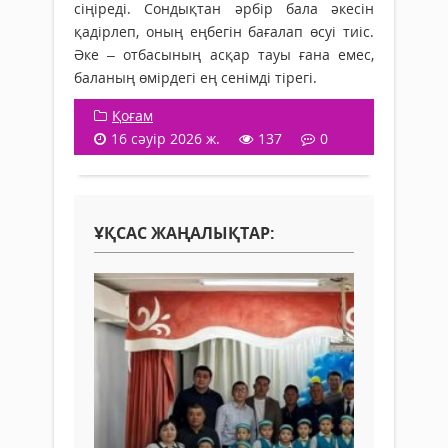
сіңіреді. Сондықтан әрбір бала әкесін
қадірлеп, оның еңбегін бағалап өсуі тиіс.
Әке – отбасының асқар тауы ғана емес,
баланың өмірдегі ең сенімді тірегі.
Қоғам
16 сәуір 2026 ж.
137
0
ҰҚСАС ЖАҢАЛЫҚТАР: