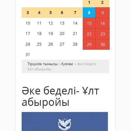
1
2
3
4
5
6
7
8
9
10
11
12
13
14
15
16
17
18
19
20
21
22
23
24
25
26
27
28
29
30
31
Тіршілік тынысы
»
Қоғам
» Әке беделі-
Ұлт абыройы
Әке беделі- Ұлт
абыройы