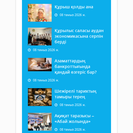
Құрыш қолды ана
08 тамыз 2026 ж.
Құрылыс саласы аудан
экономикасына серпін
берді
08 тамыз 2026 ж.
Азаматтардың
банкроттығында
қандай өзгеріс бар?
08 тамыз 2026 ж.
Шежірелі тарихтың
тамыры терең
08 тамыз 2026 ж.
Ақиқат таразысы –
«Абай жолында»
08 тамыз 2026 ж.