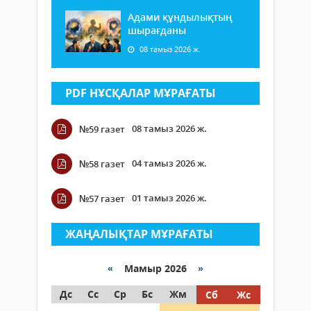
Адами құндылықтың
шырағданы
08 тамыз 2026 ж.
PDF НҰСҚАЛАР МҰРАҒАТЫ
08 тамыз 2026 ж.
№59 газет
04 тамыз 2026 ж.
№58 газет
01 тамыз 2026 ж.
№57 газет
ЖАҢАЛЫҚТАР МҰРАҒАТЫ
«
Мамыр 2026
»
Дс
Сс
Ср
Бс
Жм
Сб
Жс