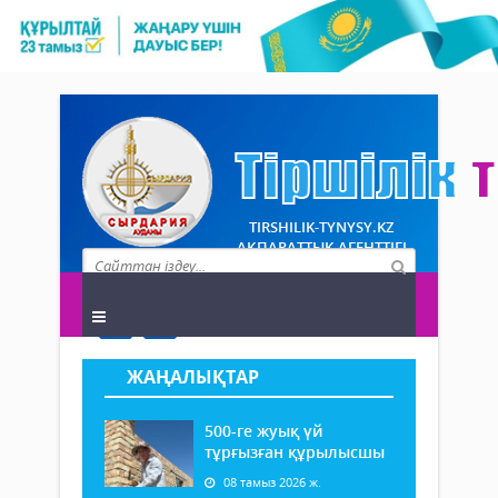
TIRSHILIK-TYNYSY.KZ
АҚПАРАТТЫҚ АГЕНТТІГІ
ЖАҢАЛЫҚТАР
500-ге жуық үй
тұрғызған құрылысшы
08 тамыз 2026 ж.