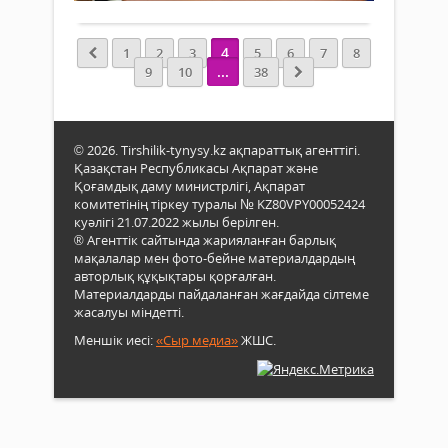
«Sha
Мұр
Fest
Ерге
Luxe
«Sev
4
1
2
3
5
6
7
8
мәд
Rive
...
9
10
38
баст
Tech
шеңб
ЖШ
ұйы
дире
кешт
Ануа
© 2026. Tirshilik-tynysy.kz ақпараттық агенттігі.
қаза
Үмбе
Қазақстан Республикасы Ақпарат және
хал
кезде
Қоғамдық даму министрлігі, Ақпарат
бай
Онд
комитетінің тіркеу туралы № KZ80VPY00052424
муз
айма
куәлігі 21.07.2022 жылы берілген.
жән
шын
® Агенттік сайтында жарияланған барлық
фоль
мақалалар мен фото-бейне материалдардың
ыды
мұр
авторлық құқықтары қорғалған.
шығ
хал
Материалдарды пайдаланған жағдайда сілтеме
зауы
көре
жасалуы міндетті.
салу
мәсе
Меншік иесі:
«Сыр медиа»
ЖШС.
талқ