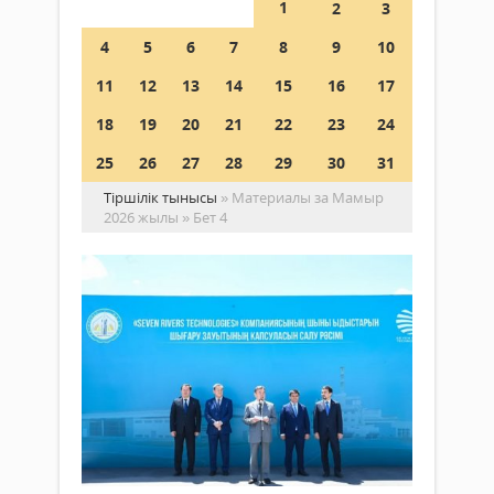
1
2
3
4
5
6
7
8
9
10
11
12
13
14
15
16
17
18
19
20
21
22
23
24
25
26
27
28
29
30
31
Тіршілік тынысы
» Материалы за Мамыр
2026 жылы » Бет 4
Қы
шы
ыд
Қоғам
өнд
28
за
мамыр 2026
ір
ж.
қа
177
0
Бүгі
Толығырақ
Қыз