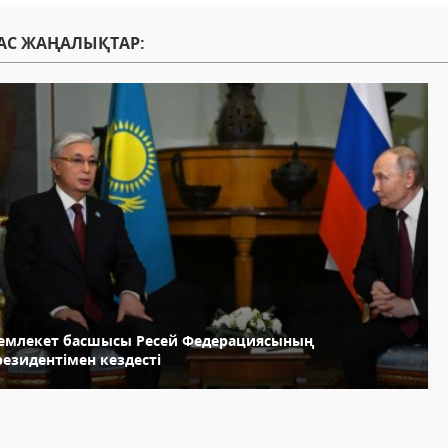
АС ЖАҢАЛЫҚТАР:
емлекет басшысы Ресей Федерациясының
резидентімен кездесті