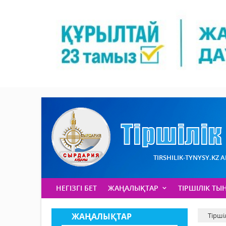
TIRSHILIK-TYNYSY.KZ 
НЕГІЗГІ БЕТ
ЖАҢАЛЫҚТАР
ТІРШІЛІК ТЫ
ЖАҢАЛЫҚТАР
Тірші