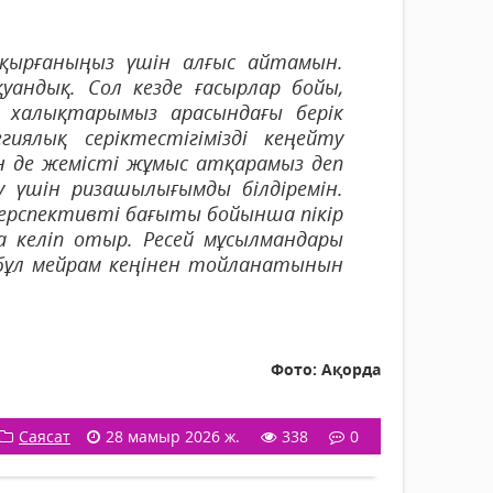
қырғаныңыз үшін алғыс айтамын.
уандық. Сол кезде ғасырлар бойы,
 халықтарымыз арасындағы берік
иялық серіктестігімізді кеңейту
н де жемісті жұмыс атқарамыз деп
у үшін ризашылығымды білдіремін.
ерспективті бағыты бойынша пікір
а келіп отыр. Ресей мұсылмандары
 бұл мейрам кеңінен тойланатынын
Фото: Ақорда
Саясат
28 мамыр 2026 ж.
338
0