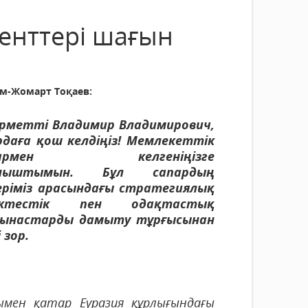
енттері шағын
м-Жомарт Тоқаев:
ұрметті Владимир Владимирович,
рдаға қош келдіңіз! Мемлекеттік
пармен келгеніңізге
аныштымын. Бұл сапардың
еріміз арасындағы стратегиялық
ріктестік пен одақтастық
ынастарды дамыту тұрғысынан
 зор.
ымен қатар Еуразия құрлығындағы