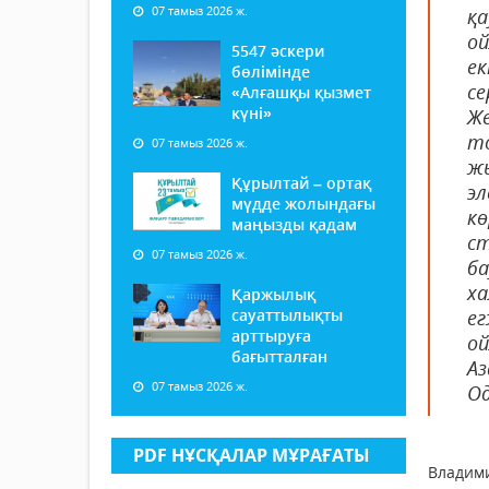
07 тамыз 2026 ж.
қ
ой
5547 әскери
ек
бөлімінде
се
«Алғашқы қызмет
күні»
Же
то
07 тамыз 2026 ж.
жы
Құрылтай – ортақ
э
мүдде жолындағы
кө
маңызды қадам
ст
07 тамыз 2026 ж.
б
ха
Қаржылық
сауаттылықты
е
арттыруға
о
бағытталған
А
07 тамыз 2026 ж.
Од
PDF НҰСҚАЛАР МҰРАҒАТЫ
Владими