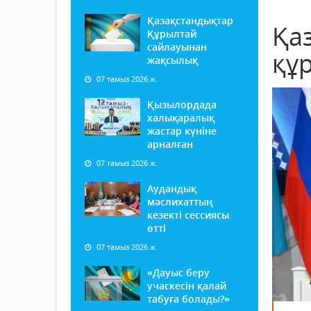
Қазақстандықтар
Қа
Құрылтай
сайлауынан
құр
жақсылық
07 тамыз 2026 ж.
Қызылордада
халықаралық
жастар күніне
арналған
07 тамыз 2026 ж.
Аудандық
мәслихаттың
кезекті сессиясы
өтті
07 тамыз 2026 ж.
«Дауыс беру
учаскесін қалай
табуға болады?»