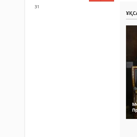
31
ҰҚС
М
П