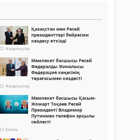
Қазақстан мен Ресей
президенттері бейресми
кездесу өткізді
Жаңалықтар
Мемлекет басшысы Ресей
Федералды Жиналысы
Федерация кеңесінің
төрағасымен кездесті
Жаңалықтар
Мемлекет басшысы Қасым-
Жомарт Тоқаев Ресей
Президенті Владимир
Путинмен телефон арқылы
сөйлесті
Қоғам