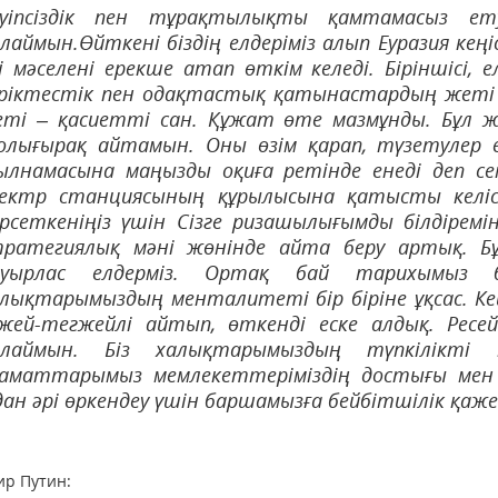
ауіпсіздік пен тұрақтылықты қамтамасыз е
лаймын.Өйткені біздің елдеріміз алып Еуразия кеңі
і мәселені ерекше атап өткім келеді. Біріншісі,
ріктестік пен одақтастық қатынастардың жеті не
ті – қасиетті сан. Құжат өте мазмұнды. Бұл ж
лығырақ айтамын. Оны өзім қарап, түзетулер ен
лнамасына маңызды оқиға ретінде енеді деп сен
лектр станциясының құрылысына қатысты келісі
рсеткеніңіз үшін Сізге ризашылығымды білдіремі
ратегиялық мәні жөнінде айта беру артық. Бұл
ауырлас елдерміз. Ортақ бай тарихымыз б
лықтарымыздың менталитеті бір біріне ұқсас. Кеш
гжей-тегжейлі айтып, өткенді еске алдық. Ресе
йлаймын. Біз халықтарымыздың түпкілікті м
заматтарымыз мемлекеттеріміздің достығы мен
ан әрі өркендеу үшін баршамызға бейбітшілік қаж
р Путин: