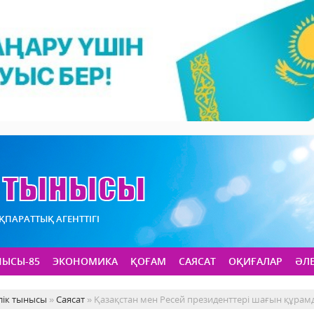
АҚПАРАТТЫҚ АГЕНТТІГІ
НЫСЫ-85
ЭКОНОМИКА
ҚОҒАМ
САЯСАТ
ОҚИҒАЛАР
ӘЛ
лік тынысы
»
Саясат
» Қазақстан мен Ресей президенттері шағын құрамда