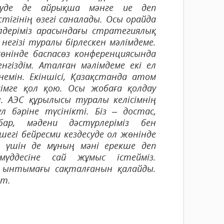
туде де айрықша мәнге ие деп
стігінің өзегі саналады. Осы орайда
 елдеріміз арасындағы стратегиялық
гізі туралы бірлескен мәлімдеме.
өнінде баспасөз конференциясында
гіздім. Аталған мәлімдеме екі ел
емін. Екіншісі, Қазақстанда атом
мге қол қою. Осы жобаға қолдау
н. АЭС құрылысы туралы келісімнің
 бәріне түсінікті. Біз – достас,
ар, мәдени дәстүрлеріміз бен
егі бейресми кездесуде ол жөнінде
й үшін де мұның мәні ерекше деп
үддесіне сай жұмыс істейміз.
 ынтымағы сақталғанын қалайды.
ет.