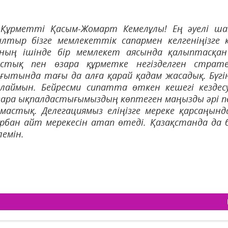
 Құрметті Қасым-Жомарт Кемелұлы! Ең әуелі ша
лтыр бізге мемлекеттік сапармен келгеніңізге қ
оның ішінде бір мемлекет аясында қалыптасқан
остық пен өзара құрметке негізделген стратег
ғытында тағы да алға қарай қадам жасадық. Бүгі
лаймын. Бейресми сипатта өткен кешегі кездес
ара ықпалдастығымыздың көптеген маңызды әрі п
мастық. Делегациямыз еліңізге мереке қарсаңынд
рбан айт мерекесін атап өтеді. Қазақстанда да
лемін.