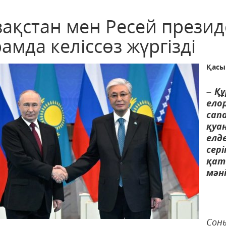
зақстан мен Ресей презид
амда келіссөз жүргізді
Қасы
– Қ
ело
са
қу
елд
се
қат
мәні
Сон