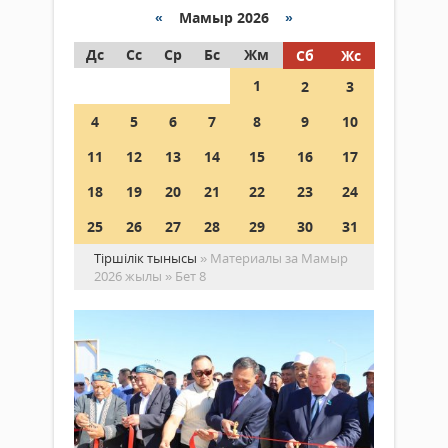
«
Мамыр 2026
»
Дс
Сс
Ср
Бс
Жм
Сб
Жс
1
2
3
4
5
6
7
8
9
10
11
12
13
14
15
16
17
18
19
20
21
22
23
24
25
26
27
28
29
30
31
Тіршілік тынысы
» Материалы за Мамыр
2026 жылы » Бет 8
Тү
та
ре
Ам
ау
Жаңалықтар
кір
25 мамыр